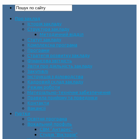
Про заклад
Історія закладу
Структура закладу
Методичний відділ
Статут закладу
Комплексна програма
Програми
Стратегія розвитку закладу
Фінансова звітність
Звіти про діяльність закладу
Закупівлі
Інструкція з діловодства
Кадровий склад закладу
Режим роботи
Матеріально-технічне забезпечення
Правила прийому та поведінки
Контакти
Вакансії
Гуртки
Освітня програма
Вокальний профіль
СВМ “Антарес”
Студія “Вікторія”