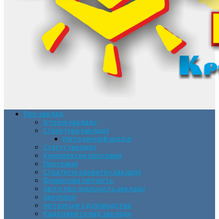
Про заклад
Історія закладу
Структура закладу
Методичний відділ
Статут закладу
Комплексна програма
Програми
Стратегія розвитку закладу
Фінансова звітність
Звіти про діяльність закладу
Закупівлі
Інструкція з діловодства
Кадровий склад закладу