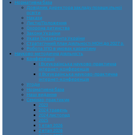
Нормативна база
Довідник директора закладу позашкільної
освіти
Накази
Листи/Положення
Охорона дитинства
Закони України
Укази Президента України
Стратегічний план діяльності МОН до 2027 р.
Робота ЗПО в умовах карантину
Науково-методична діяльність
Конференції
І Всеукраїнська науково-практична
інтернет-конференція
ІІ Всеукраїнська науково-практична
інтернет-конференція
Угоди
Нормативна база
Наші видання
Семінар-практикум
2023
2024 травень
2024 листопад
2025
1 етап 2026
2 етап 2026