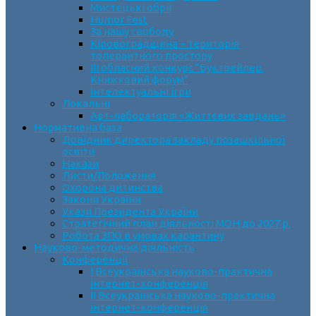
Мистецькі обрії
Humor Fest
За нашу свободу
Кіровоградщина – територія
толерантного простору
ІII обласний конкурс “Буктрейлер.
Книжковий форум”
Інтелектуальні ігри
Локальні
Арт-лабораторія «Життєвих завдань»
Нормативна база
Довідник директора закладу позашкільної
освіти
Накази
Листи/Положення
Охорона дитинства
Закони України
Укази Президента України
Стратегічний план діяльності МОН до 2027 р.
Робота ЗПО в умовах карантину
Науково-методична діяльність
Конференції
І Всеукраїнська науково-практична
інтернет-конференція
ІІ Всеукраїнська науково-практична
інтернет-конференція