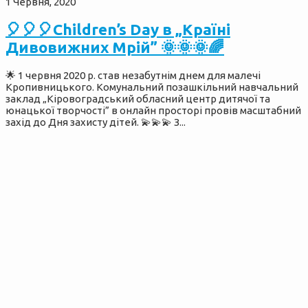
1 Червня, 2020
🎈🎈🎈Children’s Day в „Країні
Дивовижних Мрій” 🌞🌞🌞🌈
🌟 1 червня 2020 р. став незабутнім днем для малечі
Кропивницького. Комунальний позашкільний навчальний
заклад „Кіровоградський обласний центр дитячої та
юнацької творчості” в онлайн просторі провів масштабний
захід до Дня захисту дітей. 💫💫💫 З...