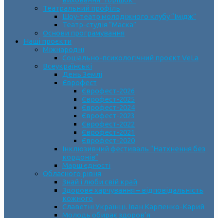
Театральний профіль
Шоу-театр молодіжного клубу “Імідж”
Театр-студія “Маска”
Основи програмування
Наші проєкти
Міжнародні
Соціально-психологічний проєкт VeLa
Всеукраїнські
День Землі
Єврофест
Єврофест-2026
Єврофест-2025
Єврофест-2024
Єврофест-2023
Єврофест-2022
Єврофест-2021
Єврофест-2020
Інклюзивний фестиваль “Натхнення без
кордонів”
Марш єдності
Обласного рівня
Знай і люби свій край
Здорове харчування – відповідальність
кожного
Славетні Українці. Іван Карпенко-Карий
Молодь обирає здоров’я