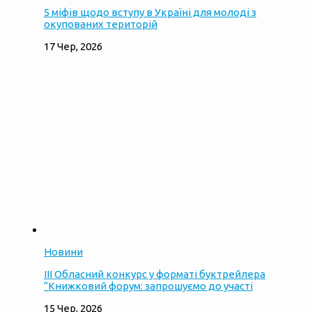
5 міфів щодо вступу в Україні для молоді з
окупованих територій
17 Чер, 2026
Новини
ІІІ Обласний конкурс у форматі буктрейлера
“Книжковий форум: запрошуємо до участі
15 Чер, 2026