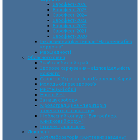
Єврофест-2026
Єврофест-2025
Єврофест-2024
Єврофест-2023
Єврофест-2022
Єврофест-2021
Єврофест-2020
Інклюзивний фестиваль “Натхнення без
кордонів”
Марш єдності
Обласного рівня
Знай і люби свій край
Здорове харчування – відповідальність
кожного
Славетні Українці. Іван Карпенко-Карий
Молодь обирає здоров’я
Мистецькі обрії
Humor Fest
За нашу свободу
Кіровоградщина – територія
толерантного простору
ІII обласний конкурс “Буктрейлер.
Книжковий форум”
Інтелектуальні ігри
Локальні
Арт-лабораторія «Життєвих завдань»