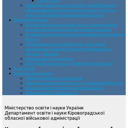
3 етап 2026
Науково-практична інтернет-конференція
«Формування ціннісних орієнтирів дітей та
молоді засобами позашкільної освіти»
Протидія булінгу
Кодекс безпечного освітнього середовища.
Антибулінгова політика в нашому закладі
Порядок подання та розгляду заяв про випадки
булінгу
Положення про запобігання і протидію
насильству та жорстокому поводженню з
дітьми у закладі
Нормативні документи
Про булінг на сторінці “Кабінет психолога”
Атестація
Корисні матеріали
Події державного значення
Інформаційна грамотність та цифрова безпека
Національно-патріотичне виховання
Безпека життєдіяльності
Міністерство освіти і науки України
Департамент освіти і науки Кіровоградської
обласної військової адміністрації