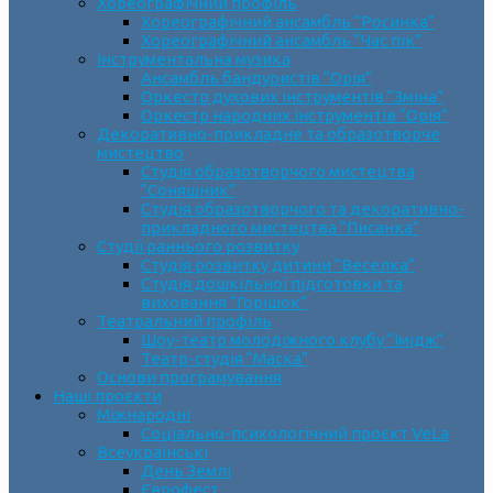
Хореографічний профіль
Хореографічний ансамбль “Росинка”
Хореографічний ансамбль “Час пік”
Інструментальна музика
Ансамбль бандуристів “Орія”
Оркестр духових інструментів “Зміна”
Оркестр народних інструментів “Орія”
Декоративно-прикладне та образотворче
мистецтво
Cтудія образотворчого мистецтва
“Соняшник”
Студія образотворчого та декоративно-
прикладного мистецтва “Писанка”
Студії раннього розвитку
Студія розвитку дитини “Веселка”
Студія дошкільної підготовки та
виховання “Горішок”
Театральний профіль
Шоу-театр молодіжного клубу “Імідж”
Театр-студія “Маска”
Основи програмування
Наші проєкти
Міжнародні
Соціально-психологічний проєкт VeLa
Всеукраїнські
День Землі
Єврофест