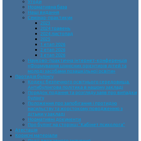
Угоди
Нормативна база
Наші видання
Семінар-практикум
2023
2024 травень
2024 листопад
2025
1 етап 2026
2 етап 2026
3 етап 2026
Науково-практична інтернет-конференція
«Формування ціннісних орієнтирів дітей та
молоді засобами позашкільної освіти»
Протидія булінгу
Кодекс безпечного освітнього середовища.
Антибулінгова політика в нашому закладі
Порядок подання та розгляду заяв про випадки
булінгу
Положення про запобігання і протидію
насильству та жорстокому поводженню з
дітьми у закладі
Нормативні документи
Про булінг на сторінці “Кабінет психолога”
Атестація
Корисні матеріали
Події державного значення