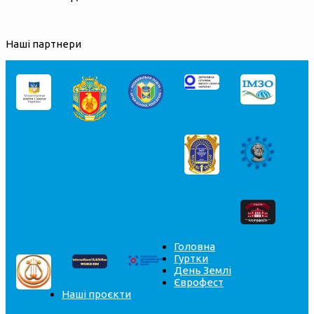
Наші партнери
Головна
Гуртки
День Землі
Єврофест
Наші проєкти