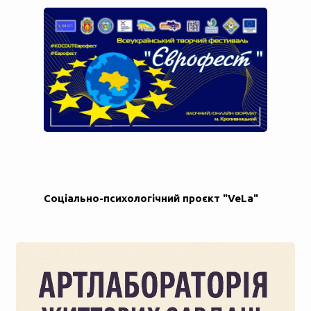
Соціально-психологічний проєкт "VeLa"