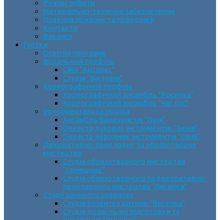
Режим роботи
Матеріально-технічне забезпечення
Правила прийому та поведінки
Контакти
Вакансії
Гуртки
Освітня програма
Вокальний профіль
СВМ “Антарес”
Студія “Вікторія”
Хореографічний профіль
Хореографічний ансамбль “Росинка”
Хореографічний ансамбль “Час пік”
Інструментальна музика
Ансамбль бандуристів “Орія”
Оркестр духових інструментів “Зміна”
Оркестр народних інструментів “Орія”
Декоративно-прикладне та образотворче
мистецтво
Cтудія образотворчого мистецтва
“Соняшник”
Студія образотворчого та декоративно-
прикладного мистецтва “Писанка”
Студії раннього розвитку
Студія розвитку дитини “Веселка”
Студія дошкільної підготовки та
виховання “Горішок”