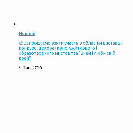
Новини
🎨 Запрошуємо взяти участь в обласній виставці-
конкурсі декоративно-ужиткового і
образотворчого мистецтва “Знай і люби свій
край”
3 Лип, 2026