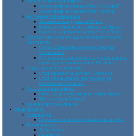
Хореографічний профіль
Хореографічний ансамбль “Росинка”
Хореографічний ансамбль “Час пік”
Інструментальна музика
Ансамбль бандуристів “Орія”
Оркестр духових інструментів “Зміна”
Оркестр народних інструментів “Орія”
Декоративно-прикладне та образотворче
мистецтво
Cтудія образотворчого мистецтва
“Соняшник”
Студія образотворчого та декоративно-
прикладного мистецтва “Писанка”
Студії раннього розвитку
Студія розвитку дитини “Веселка”
Студія дошкільної підготовки та
виховання “Горішок”
Театральний профіль
Шоу-театр молодіжного клубу “Імідж”
Театр-студія “Маска”
Основи програмування
Наші проєкти
Міжнародні
Соціально-психологічний проєкт VeLa
Всеукраїнські
День Землі
Єврофест