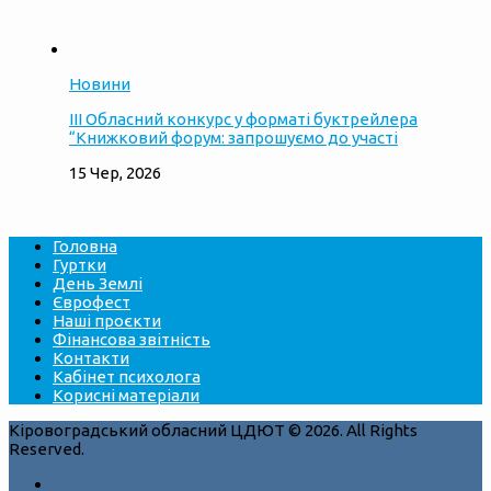
Новини
ІІІ Обласний конкурс у форматі буктрейлера
“Книжковий форум: запрошуємо до участі
15 Чер, 2026
Головна
Гуртки
День Землі
Єврофест
Наші проєкти
Фінансова звітність
Контакти
Кабінет психолога
Корисні матеріали
Кіровоградський обласний ЦДЮТ © 2026. All Rights
Reserved.