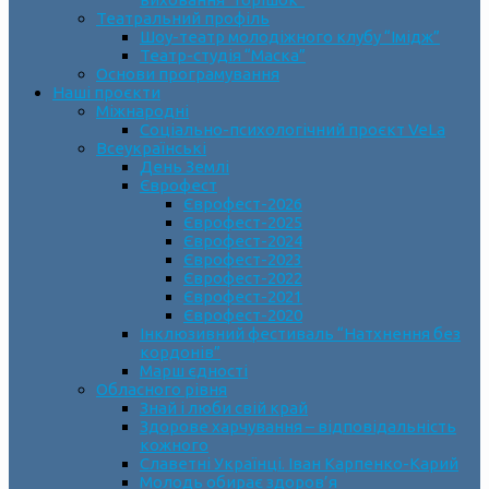
Театральний профіль
Шоу-театр молодіжного клубу “Імідж”
Театр-студія “Маска”
Основи програмування
Наші проєкти
Міжнародні
Соціально-психологічний проєкт VeLa
Всеукраїнські
День Землі
Єврофест
Єврофест-2026
Єврофест-2025
Єврофест-2024
Єврофест-2023
Єврофест-2022
Єврофест-2021
Єврофест-2020
Інклюзивний фестиваль “Натхнення без
кордонів”
Марш єдності
Обласного рівня
Знай і люби свій край
Здорове харчування – відповідальність
кожного
Славетні Українці. Іван Карпенко-Карий
Молодь обирає здоров’я