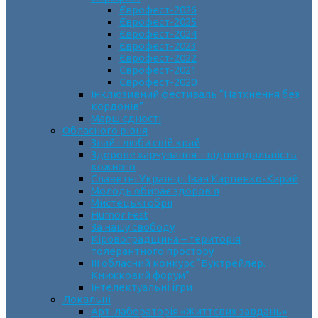
Єврофест-2026
Єврофест-2025
Єврофест-2024
Єврофест-2023
Єврофест-2022
Єврофест-2021
Єврофест-2020
Інклюзивний фестиваль “Натхнення без
кордонів”
Марш єдності
Обласного рівня
Знай і люби свій край
Здорове харчування – відповідальність
кожного
Славетні Українці. Іван Карпенко-Карий
Молодь обирає здоров’я
Мистецькі обрії
Humor Fest
За нашу свободу
Кіровоградщина – територія
толерантного простору
ІII обласний конкурс “Буктрейлер.
Книжковий форум”
Інтелектуальні ігри
Локальні
Арт-лабораторія «Життєвих завдань»