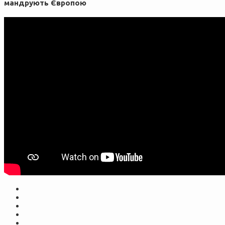
мандрують Європою