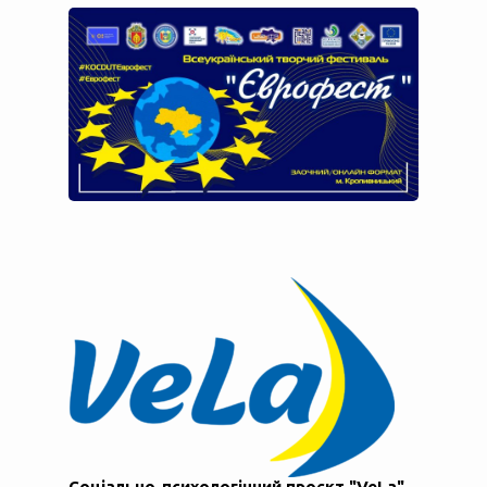
Соціально-психологічний проєкт "VeLa"