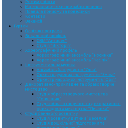
Режим роботи
Матеріально-технічне забезпечення
Правила прийому та поведінки
Контакти
Вакансії
Гуртки
Освітня програма
Вокальний профіль
СВМ “Антарес”
Студія “Вікторія”
Хореографічний профіль
Хореографічний ансамбль “Росинка”
Хореографічний ансамбль “Час пік”
Інструментальна музика
Ансамбль бандуристів “Орія”
Оркестр духових інструментів “Зміна”
Оркестр народних інструментів “Орія”
Декоративно-прикладне та образотворче
мистецтво
Cтудія образотворчого мистецтва
“Соняшник”
Студія образотворчого та декоративно-
прикладного мистецтва “Писанка”
Студії раннього розвитку
Студія розвитку дитини “Веселка”
Студія дошкільної підготовки та
виховання “Горішок”