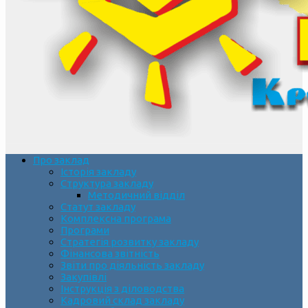
Про заклад
Історія закладу
Структура закладу
Методичний відділ
Статут закладу
Комплексна програма
Програми
Стратегія розвитку закладу
Фінансова звітність
Звіти про діяльність закладу
Закупівлі
Інструкція з діловодства
Кадровий склад закладу