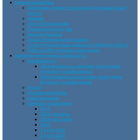
Нормативна база
Довідник директора закладу позашкільної
освіти
Накази
Листи/Положення
Охорона дитинства
Закони України
Укази Президента України
Стратегічний план діяльності МОН до 2027 р.
Робота ЗПО в умовах карантину
Науково-методична діяльність
Конференції
І Всеукраїнська науково-практична
інтернет-конференція
ІІ Всеукраїнська науково-практична
інтернет-конференція
Угоди
Нормативна база
Наші видання
Семінар-практикум
2023
2024 травень
2024 листопад
2025
1 етап 2026
2 етап 2026