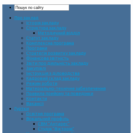
Про заклад
Історія закладу
Структура закладу
Методичний відділ
Статут закладу
Комплексна програма
Програми
Стратегія розвитку закладу
Фінансова звітність
Звіти про діяльність закладу
Закупівлі
Інструкція з діловодства
Кадровий склад закладу
Режим роботи
Матеріально-технічне забезпечення
Правила прийому та поведінки
Контакти
Вакансії
Гуртки
Освітня програма
Вокальний профіль
СВМ “Антарес”
Студія “Вікторія”