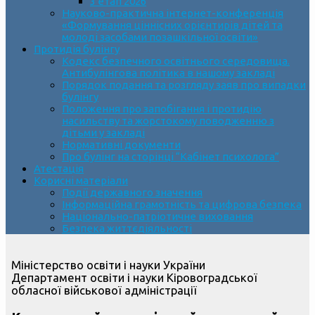
3 етап 2026
Науково-практична інтернет-конференція
«Формування ціннісних орієнтирів дітей та
молоді засобами позашкільної освіти»
Протидія булінгу
Кодекс безпечного освітнього середовища.
Антибулінгова політика в нашому закладі
Порядок подання та розгляду заяв про випадки
булінгу
Положення про запобігання і протидію
насильству та жорстокому поводженню з
дітьми у закладі
Нормативні документи
Про булінг на сторінці “Кабінет психолога”
Атестація
Корисні матеріали
Події державного значення
Інформаційна грамотність та цифрова безпека
Національно-патріотичне виховання
Безпека життєдіяльності
Міністерство освіти і науки України
Департамент освіти і науки Кіровоградської
обласної військової адміністрації