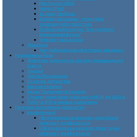
Мистецькі обрії
Humor Fest
За нашу свободу
Кіровоградщина – територія
толерантного простору
ІII обласний конкурс “Буктрейлер.
Книжковий форум”
Інтелектуальні ігри
Локальні
Арт-лабораторія «Життєвих завдань»
Нормативна база
Довідник директора закладу позашкільної
освіти
Накази
Листи/Положення
Охорона дитинства
Закони України
Укази Президента України
Стратегічний план діяльності МОН до 2027 р.
Робота ЗПО в умовах карантину
Науково-методична діяльність
Конференції
І Всеукраїнська науково-практична
інтернет-конференція
ІІ Всеукраїнська науково-практична
інтернет-конференція