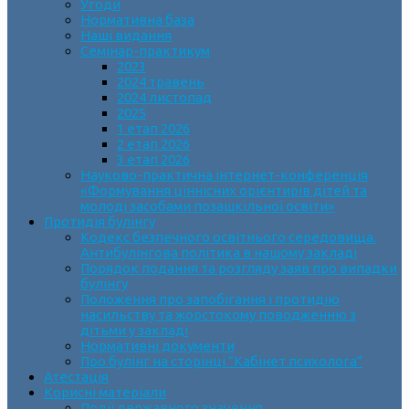
Угоди
Нормативна база
Наші видання
Семінар-практикум
2023
2024 травень
2024 листопад
2025
1 етап 2026
2 етап 2026
3 етап 2026
Науково-практична інтернет-конференція
«Формування ціннісних орієнтирів дітей та
молоді засобами позашкільної освіти»
Протидія булінгу
Кодекс безпечного освітнього середовища.
Антибулінгова політика в нашому закладі
Порядок подання та розгляду заяв про випадки
булінгу
Положення про запобігання і протидію
насильству та жорстокому поводженню з
дітьми у закладі
Нормативні документи
Про булінг на сторінці “Кабінет психолога”
Атестація
Корисні матеріали
Події державного значення