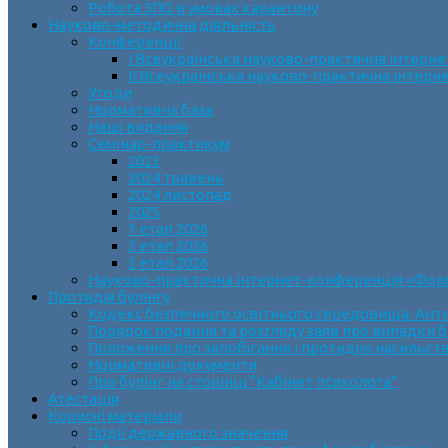
Робота ЗПО в умовах карантину
Науково-методична діяльність
Конференції
І Всеукраїнська науково-практична інтерн
ІІ Всеукраїнська науково-практична інтер
Угоди
Нормативна база
Наші видання
Семінар-практикум
2023
2024 травень
2024 листопад
2025
1 етап 2026
2 етап 2026
3 етап 2026
Науково-практична інтернет-конференція «Формув
Протидія булінгу
Кодекс безпечного освітнього середовища. Анти
Порядок подання та розгляду заяв про випадки б
Положення про запобігання і протидію насильств
Нормативні документи
Про булінг на сторінці “Кабінет психолога”
Атестація
Корисні матеріали
Події державного значення