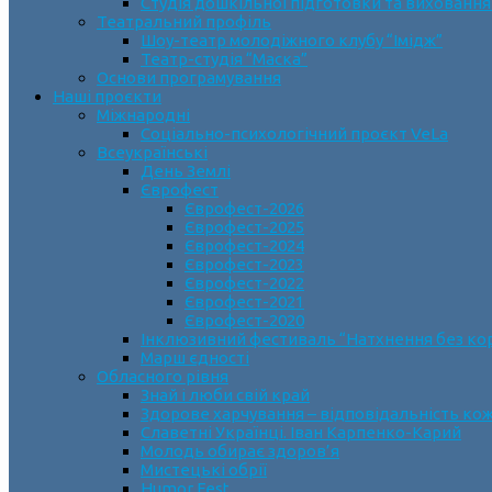
Студія дошкільної підготовки та виховання
Театральний профіль
Шоу-театр молодіжного клубу “Імідж”
Театр-студія “Маска”
Основи програмування
Наші проєкти
Міжнародні
Соціально-психологічний проєкт VeLa
Всеукраїнські
День Землі
Єврофест
Єврофест-2026
Єврофест-2025
Єврофест-2024
Єврофест-2023
Єврофест-2022
Єврофест-2021
Єврофест-2020
Інклюзивний фестиваль “Натхнення без ко
Марш єдності
Обласного рівня
Знай і люби свій край
Здорове харчування – відповідальність ко
Славетні Українці. Іван Карпенко-Карий
Молодь обирає здоров’я
Мистецькі обрії
Humor Fest