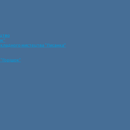
ецтво
ик”
икладного мистецтва “Писанка”
 “Горішок”