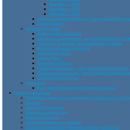
Єврофест-2022
Єврофест-2021
Єврофест-2020
Інклюзивний фестиваль “Натхнення без ко
Марш єдності
Обласного рівня
Знай і люби свій край
Здорове харчування – відповідальність ко
Славетні Українці. Іван Карпенко-Карий
Молодь обирає здоров’я
Мистецькі обрії
Humor Fest
За нашу свободу
Кіровоградщина – територія толерантного
ІII обласний конкурс “Буктрейлер. Книжков
Інтелектуальні ігри
Локальні
Арт-лабораторія «Життєвих завдань»
Нормативна база
Довідник директора закладу позашкільної освіт
Накази
Листи/Положення
Охорона дитинства
Закони України
Укази Президента України
Стратегічний план діяльності МОН до 2027 р.