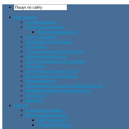
Про заклад
Історія закладу
Структура закладу
Методичний відділ
Статут закладу
Комплексна програма
Програми
Стратегія розвитку закладу
Фінансова звітність
Звіти про діяльність закладу
Закупівлі
Інструкція з діловодства
Кадровий склад закладу
Режим роботи
Матеріально-технічне забезпечення
Правила прийому та поведінки
Контакти
Вакансії
Гуртки
Освітня програма
Вокальний профіль
СВМ “Антарес”
Студія “Вікторія”