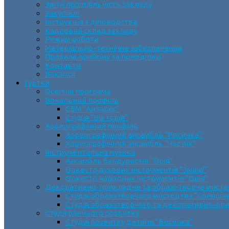
Звіти про діяльність закладу
Закупівлі
Інструкція з діловодства
Кадровий склад закладу
Режим роботи
Матеріально-технічне забезпечення
Правила прийому та поведінки
Контакти
Вакансії
Гуртки
Освітня програма
Вокальний профіль
СВМ “Антарес”
Студія “Вікторія”
Хореографічний профіль
Хореографічний ансамбль “Росинка”
Хореографічний ансамбль “Час пік”
Інструментальна музика
Ансамбль бандуристів “Орія”
Оркестр духових інструментів “Зміна”
Оркестр народних інструментів “Орія”
Декоративно-прикладне та образотворче мист
Cтудія образотворчого мистецтва “Соняшн
Студія образотворчого та декоративно-пр
Студії раннього розвитку
Студія розвитку дитини “Веселка”