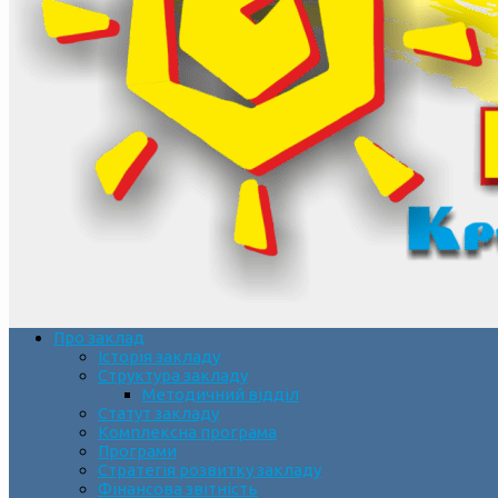
Про заклад
Історія закладу
Структура закладу
Методичний відділ
Статут закладу
Комплексна програма
Програми
Стратегія розвитку закладу
Фінансова звітність