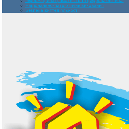
Інформаційна грамотність та цифрова безпека
Національно-патріотичне виховання
Безпека життєдіяльності