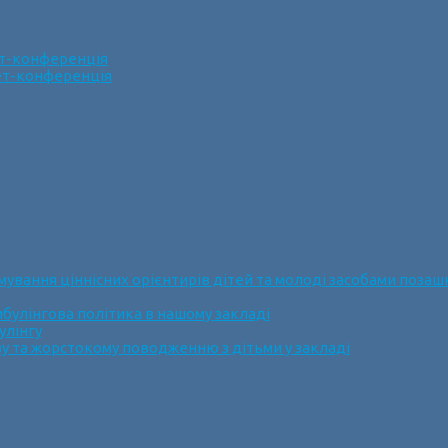
ет-конференція
нет-конференція
ання ціннісних орієнтирів дітей та молоді засобами позашк
булінгова політика в нашому закладі
улінгу
у та жорстокому поводженню з дітьми у закладі