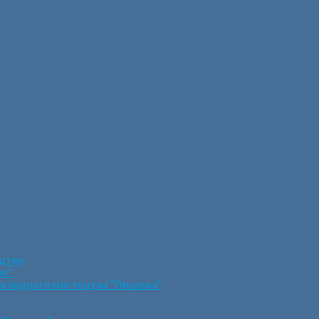
ецтво
ик”
икладного мистецтва “Писанка”