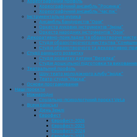
Хореографічний профіль
Хореографічний ансамбль “Росинка”
Хореографічний ансамбль “Час пік”
Інструментальна музика
Ансамбль бандуристів “Орія”
Оркестр духових інструментів “Зміна”
Оркестр народних інструментів “Орія”
Декоративно-прикладне та образотворче мист
Cтудія образотворчого мистецтва “Соняшн
Студія образотворчого та декоративно-пр
Студії раннього розвитку
Студія розвитку дитини “Веселка”
Студія дошкільної підготовки та виховання
Театральний профіль
Шоу-театр молодіжного клубу “Імідж”
Театр-студія “Маска”
Основи програмування
Наші проєкти
Міжнародні
Соціально-психологічний проєкт VeLa
Всеукраїнські
День Землі
Єврофест
Єврофест-2026
Єврофест-2025
Єврофест-2024
Єврофест-2023