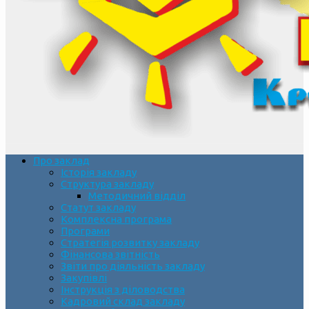
Про заклад
Історія закладу
Структура закладу
Методичний відділ
Статут закладу
Комплексна програма
Програми
Стратегія розвитку закладу
Фінансова звітність
Звіти про діяльність закладу
Закупівлі
Інструкція з діловодства
Кадровий склад закладу