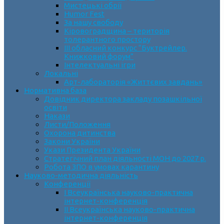
Мистецькі обрії
Humor Fest
За нашу свободу
Кіровоградщина – територія
толерантного простору
ІII обласний конкурс “Буктрейлер.
Книжковий форум”
Інтелектуальні ігри
Локальні
Арт-лабораторія «Життєвих завдань»
Нормативна база
Довідник директора закладу позашкільної
освіти
Накази
Листи/Положення
Охорона дитинства
Закони України
Укази Президента України
Стратегічний план діяльності МОН до 2027 р.
Робота ЗПО в умовах карантину
Науково-методична діяльність
Конференції
І Всеукраїнська науково-практична
інтернет-конференція
ІІ Всеукраїнська науково-практична
інтернет-конференція