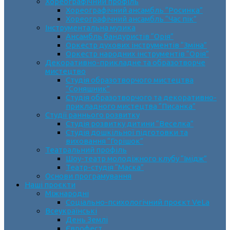
Хореографічний профіль
Хореографічний ансамбль “Росинка”
Хореографічний ансамбль “Час пік”
Інструментальна музика
Ансамбль бандуристів “Орія”
Оркестр духових інструментів “Зміна”
Оркестр народних інструментів “Орія”
Декоративно-прикладне та образотворче
мистецтво
Cтудія образотворчого мистецтва
“Соняшник”
Студія образотворчого та декоративно-
прикладного мистецтва “Писанка”
Студії раннього розвитку
Студія розвитку дитини “Веселка”
Студія дошкільної підготовки та
виховання “Горішок”
Театральний профіль
Шоу-театр молодіжного клубу “Імідж”
Театр-студія “Маска”
Основи програмування
Наші проєкти
Міжнародні
Соціально-психологічний проєкт VeLa
Всеукраїнські
День Землі
Єврофест