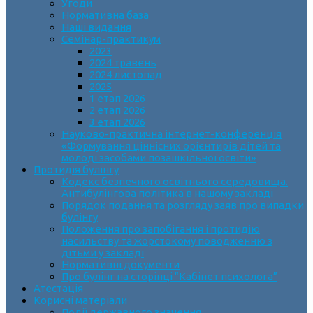
Угоди
Нормативна база
Наші видання
Семінар-практикум
2023
2024 травень
2024 листопад
2025
1 етап 2026
2 етап 2026
3 етап 2026
Науково-практична інтернет-конференція
«Формування ціннісних орієнтирів дітей та
молоді засобами позашкільної освіти»
Протидія булінгу
Кодекс безпечного освітнього середовища.
Антибулінгова політика в нашому закладі
Порядок подання та розгляду заяв про випадки
булінгу
Положення про запобігання і протидію
насильству та жорстокому поводженню з
дітьми у закладі
Нормативні документи
Про булінг на сторінці “Кабінет психолога”
Атестація
Корисні матеріали
Події державного значення