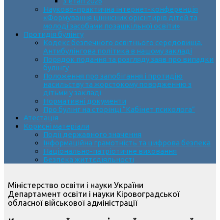
3 етап 2026
Науково-практична інтернет-конференція
«Формування ціннісних орієнтирів дітей та
молоді засобами позашкільної освіти»
Протидія булінгу
Кодекс безпечного освітнього середовища.
Антибулінгова політика в нашому закладі
Порядок подання та розгляду заяв про випадки
булінгу
Положення про запобігання і протидію
насильству та жорстокому поводженню з
дітьми у закладі
Нормативні документи
Про булінг на сторінці “Кабінет психолога”
Атестація
Корисні матеріали
Події державного значення
Інформаційна грамотність та цифрова безпека
Національно-патріотичне виховання
Безпека життєдіяльності
Міністерство освіти і науки України
Департамент освіти і науки Кіровоградської
обласної військової адміністрації