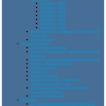
Єврофест-2026
Єврофест-2025
Єврофест-2024
Єврофест-2023
Єврофест-2022
Єврофест-2021
Єврофест-2020
Інклюзивний фестиваль “Натхнення без
кордонів”
Марш єдності
Обласного рівня
Знай і люби свій край
Здорове харчування – відповідальність
кожного
Славетні Українці. Іван Карпенко-Карий
Молодь обирає здоров’я
Мистецькі обрії
Humor Fest
За нашу свободу
Кіровоградщина – територія
толерантного простору
ІII обласний конкурс “Буктрейлер.
Книжковий форум”
Інтелектуальні ігри
Локальні
Арт-лабораторія «Життєвих завдань»