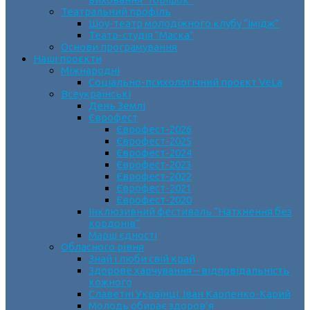
Театральний профіль
Шоу-театр молодіжного клубу “Імідж”
Театр-студія “Маска”
Основи програмування
Наші проєкти
Міжнародні
Соціально-психологічний проєкт VeLa
Всеукраїнські
День Землі
Єврофест
Єврофест-2026
Єврофест-2025
Єврофест-2024
Єврофест-2023
Єврофест-2022
Єврофест-2021
Єврофест-2020
Інклюзивний фестиваль “Натхнення без
кордонів”
Марш єдності
Обласного рівня
Знай і люби свій край
Здорове харчування – відповідальність
кожного
Славетні Українці. Іван Карпенко-Карий
Молодь обирає здоров’я