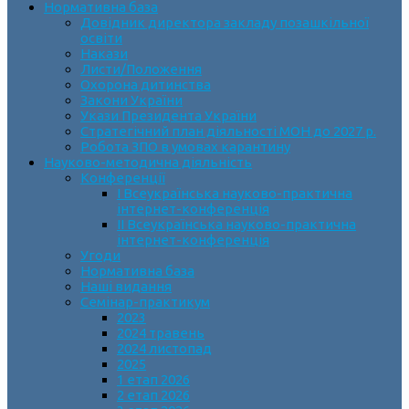
Нормативна база
Довідник директора закладу позашкільної
освіти
Накази
Листи/Положення
Охорона дитинства
Закони України
Укази Президента України
Стратегічний план діяльності МОН до 2027 р.
Робота ЗПО в умовах карантину
Науково-методична діяльність
Конференції
І Всеукраїнська науково-практична
інтернет-конференція
ІІ Всеукраїнська науково-практична
інтернет-конференція
Угоди
Нормативна база
Наші видання
Семінар-практикум
2023
2024 травень
2024 листопад
2025
1 етап 2026
2 етап 2026