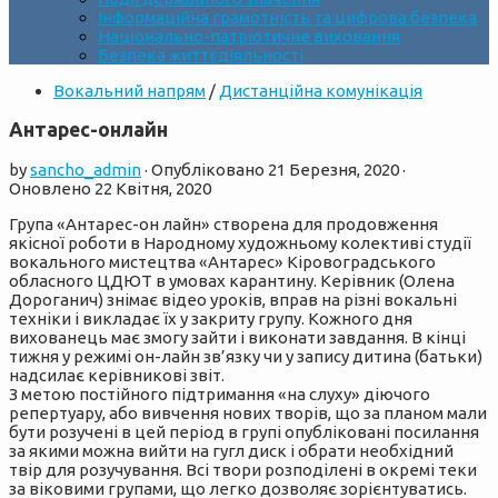
Інформаційна грамотність та цифрова безпека
Національно-патріотичне виховання
Безпека життєдіяльності
Вокальний напрям
/
Дистанційна комунікація
Антарес-онлайн
by
sancho_admin
· Опубліковано
21 Березня, 2020
·
Оновлено
22 Квітня, 2020
Група «Антарес-он лайн» створена для продовження
якісної роботи в Народному художньому колективі студії
вокального мистецтва «Антарес» Кіровоградського
обласного ЦДЮТ в умовах карантину. Керівник (Олена
Дороганич) знімає відео уроків, вправ на різні вокальні
техніки і викладає їх у закриту групу. Кожного дня
вихованець має змогу зайти і виконати завдання. В кінці
тижня у режимі он-лайн зв’язку чи у запису дитина (батьки)
надсилає керівникові звіт.
З метою постійного підтримання «на слуху» діючого
репертуару, або вивчення нових творів, що за планом мали
бути розучені в цей період в групі опубліковані посилання
за якими можна вийти на гугл диск і обрати необхідний
твір для розучування. Всі твори розподілені в окремі теки
за віковими групами, що легко дозволяє зорієнтуватись.