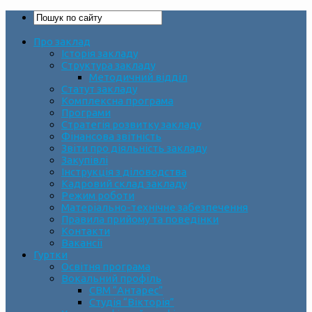
Про заклад
Історія закладу
Структура закладу
Методичний відділ
Статут закладу
Комплексна програма
Програми
Стратегія розвитку закладу
Фінансова звітність
Звіти про діяльність закладу
Закупівлі
Інструкція з діловодства
Кадровий склад закладу
Режим роботи
Матеріально-технічне забезпечення
Правила прийому та поведінки
Контакти
Вакансії
Гуртки
Освітня програма
Вокальний профіль
СВМ “Антарес”
Студія “Вікторія”