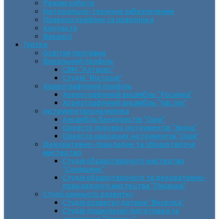
Режим роботи
Матеріально-технічне забезпечення
Правила прийому та поведінки
Контакти
Вакансії
Гуртки
Освітня програма
Вокальний профіль
СВМ “Антарес”
Студія “Вікторія”
Хореографічний профіль
Хореографічний ансамбль “Росинка”
Хореографічний ансамбль “Час пік”
Інструментальна музика
Ансамбль бандуристів “Орія”
Оркестр духових інструментів “Зміна”
Оркестр народних інструментів “Орія”
Декоративно-прикладне та образотворче
мистецтво
Cтудія образотворчого мистецтва
“Соняшник”
Студія образотворчого та декоративно-
прикладного мистецтва “Писанка”
Студії раннього розвитку
Студія розвитку дитини “Веселка”
Студія дошкільної підготовки та
виховання “Горішок”