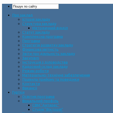
Про заклад
Історія закладу
Структура закладу
Методичний відділ
Статут закладу
Комплексна програма
Програми
Стратегія розвитку закладу
Фінансова звітність
Звіти про діяльність закладу
Закупівлі
Інструкція з діловодства
Кадровий склад закладу
Режим роботи
Матеріально-технічне забезпечення
Правила прийому та поведінки
Контакти
Вакансії
Гуртки
Освітня програма
Вокальний профіль
СВМ “Антарес”
Студія “Вікторія”