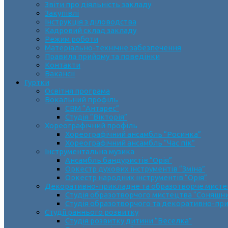
Звіти про діяльність закладу
Закупівлі
Інструкція з діловодства
Кадровий склад закладу
Режим роботи
Матеріально-технічне забезпечення
Правила прийому та поведінки
Контакти
Вакансії
Гуртки
Освітня програма
Вокальний профіль
СВМ “Антарес”
Студія “Вікторія”
Хореографічний профіль
Хореографічний ансамбль “Росинка”
Хореографічний ансамбль “Час пік”
Інструментальна музика
Ансамбль бандуристів “Орія”
Оркестр духових інструментів “Зміна”
Оркестр народних інструментів “Орія”
Декоративно-прикладне та образотворче мист
Cтудія образотворчого мистецтва “Соняшн
Студія образотворчого та декоративно-пр
Студії раннього розвитку
Студія розвитку дитини “Веселка”