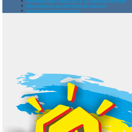
Інформаційна грамотність та цифрова безпека
Національно-патріотичне виховання
Безпека життєдіяльності