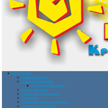
Про заклад
Історія закладу
Структура закладу
Методичний відділ
Статут закладу
Комплексна програма
Програми
Стратегія розвитку закладу
Фінансова звітність