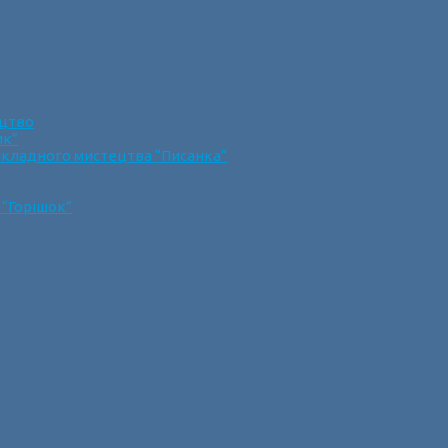
ецтво
ик”
икладного мистецтва “Писанка”
 “Горішок”