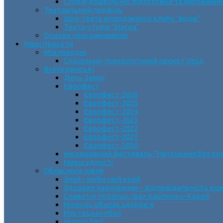
Студія дошкільної підготовки та виховання
Театральний профіль
Шоу-театр молодіжного клубу “Імідж”
Театр-студія “Маска”
Основи програмування
Наші проєкти
Міжнародні
Соціально-психологічний проєкт VeLa
Всеукраїнські
День Землі
Єврофест
Єврофест-2026
Єврофест-2025
Єврофест-2024
Єврофест-2023
Єврофест-2022
Єврофест-2021
Єврофест-2020
Інклюзивний фестиваль “Натхнення без ко
Марш єдності
Обласного рівня
Знай і люби свій край
Здорове харчування – відповідальність ко
Славетні Українці. Іван Карпенко-Карий
Молодь обирає здоров’я
Мистецькі обрії
Humor Fest