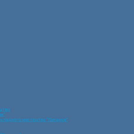
ецтво
ик”
икладного мистецтва “Писанка”