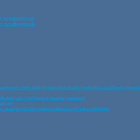
ет-конференція
нет-конференція
ання ціннісних орієнтирів дітей та молоді засобами позашк
булінгова політика в нашому закладі
улінгу
у та жорстокому поводженню з дітьми у закладі