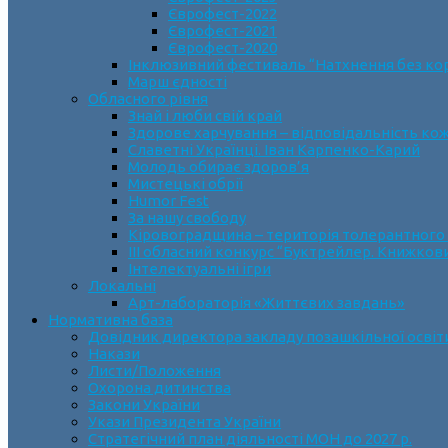
Єврофест-2022
Єврофест-2021
Єврофест-2020
Інклюзивний фестиваль “Натхнення без ко
Марш єдності
Обласного рівня
Знай і люби свій край
Здорове харчування – відповідальність ко
Славетні Українці. Іван Карпенко-Карий
Молодь обирає здоров’я
Мистецькі обрії
Humor Fest
За нашу свободу
Кіровоградщина – територія толерантного
ІII обласний конкурс “Буктрейлер. Книжков
Інтелектуальні ігри
Локальні
Арт-лабораторія «Життєвих завдань»
Нормативна база
Довідник директора закладу позашкільної освіт
Накази
Листи/Положення
Охорона дитинства
Закони України
Укази Президента України
Стратегічний план діяльності МОН до 2027 р.