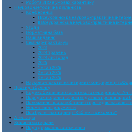
Робота ЗПО в умовах карантину
Науково-методична діяльність
Конференції
І Всеукраїнська науково-практична інтерн
ІІ Всеукраїнська науково-практична інтер
Угоди
Нормативна база
Наші видання
Семінар-практикум
2023
2024 травень
2024 листопад
2025
1 етап 2026
2 етап 2026
3 етап 2026
Науково-практична інтернет-конференція «Формув
Протидія булінгу
Кодекс безпечного освітнього середовища. Анти
Порядок подання та розгляду заяв про випадки б
Положення про запобігання і протидію насильств
Нормативні документи
Про булінг на сторінці “Кабінет психолога”
Атестація
Корисні матеріали
Події державного значення