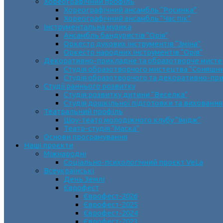
Хореографічний профіль
Хореографічний ансамбль “Росинка”
Хореографічний ансамбль “Час пік”
Інструментальна музика
Ансамбль бандуристів “Орія”
Оркестр духових інструментів “Зміна”
Оркестр народних інструментів “Орія”
Декоративно-прикладне та образотворче мист
Cтудія образотворчого мистецтва “Соняшн
Студія образотворчого та декоративно-пр
Студії раннього розвитку
Студія розвитку дитини “Веселка”
Студія дошкільної підготовки та виховання
Театральний профіль
Шоу-театр молодіжного клубу “Імідж”
Театр-студія “Маска”
Основи програмування
Наші проєкти
Міжнародні
Соціально-психологічний проєкт VeLa
Всеукраїнські
День Землі
Єврофест
Єврофест-2026
Єврофест-2025
Єврофест-2024
Єврофест-2023