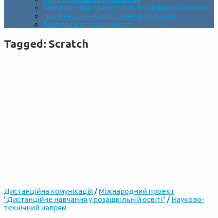
Інформаційна грамотність та цифрова безпека
Національно-патріотичне виховання
Безпека життєдіяльності
Tagged:
Scratch
Дистанційна комунікація
/
Міжнародний проект
"Дистанційне навчання у позашкільній освіті"
/
Науково-
технічний напрям