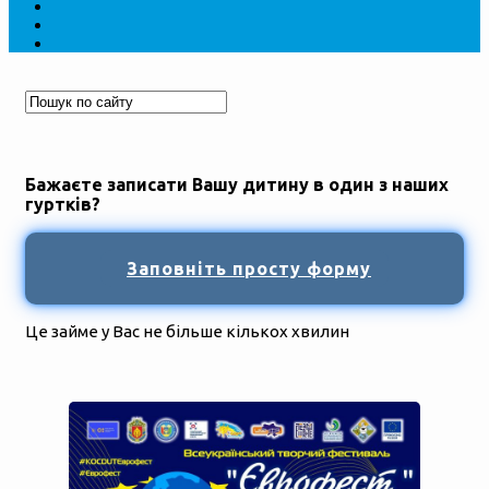
Бажаєте записати Вашу дитину в один з наших
гуртків?
Заповніть просту форму
Це займе у Вас не більше кількох хвилин