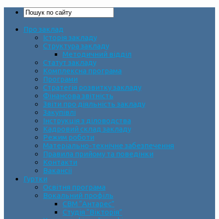
Про заклад
Історія закладу
Структура закладу
Методичний відділ
Статут закладу
Комплексна програма
Програми
Стратегія розвитку закладу
Фінансова звітність
Звіти про діяльність закладу
Закупівлі
Інструкція з діловодства
Кадровий склад закладу
Режим роботи
Матеріально-технічне забезпечення
Правила прийому та поведінки
Контакти
Вакансії
Гуртки
Освітня програма
Вокальний профіль
СВМ “Антарес”
Студія “Вікторія”