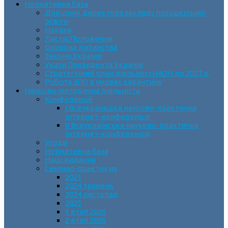
Нормативна база
Довідник директора закладу позашкільної
освіти
Накази
Листи/Положення
Охорона дитинства
Закони України
Укази Президента України
Стратегічний план діяльності МОН до 2027 р.
Робота ЗПО в умовах карантину
Науково-методична діяльність
Конференції
І Всеукраїнська науково-практична
інтернет-конференція
ІІ Всеукраїнська науково-практична
інтернет-конференція
Угоди
Нормативна база
Наші видання
Семінар-практикум
2023
2024 травень
2024 листопад
2025
1 етап 2026
2 етап 2026