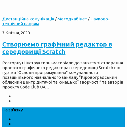
Дистанційна комунікація
/
Методкабінет
/
Науково-
технічний напрям
3 Квітня, 2020
Створюємо графічний редактор в
середовищі Scratch
Розгорнуті інструктивні матеріали до заняття зі створення
простого графічного редактора в середовищі Scratch від
гуртка “Основи програмування” комунального
позашкільного навчального закладу “Кіровоградський
обласний центр дитячої та юнацької творчості” та авторів
проєкту Code Club UA....
На зв'язку: