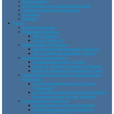
Режим роботи
Матеріально-технічне забезпечення
Правила прийому та поведінки
Контакти
Вакансії
Гуртки
Освітня програма
Вокальний профіль
СВМ “Антарес”
Студія “Вікторія”
Хореографічний профіль
Хореографічний ансамбль “Росинка”
Хореографічний ансамбль “Час пік”
Інструментальна музика
Ансамбль бандуристів “Орія”
Оркестр духових інструментів “Зміна”
Оркестр народних інструментів “Орія”
Декоративно-прикладне та образотворче
мистецтво
Cтудія образотворчого мистецтва
“Соняшник”
Студія образотворчого та декоративно-
прикладного мистецтва “Писанка”
Студії раннього розвитку
Студія розвитку дитини “Веселка”
Студія дошкільної підготовки та
виховання “Горішок”