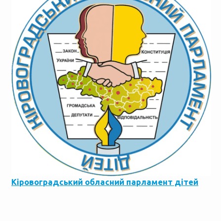
Кіровоградський обласний парламент дітей