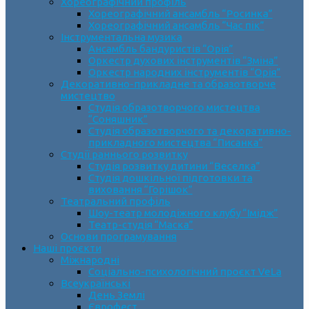
Хореографічний профіль
Хореографічний ансамбль “Росинка”
Хореографічний ансамбль “Час пік”
Інструментальна музика
Ансамбль бандуристів “Орія”
Оркестр духових інструментів “Зміна”
Оркестр народних інструментів “Орія”
Декоративно-прикладне та образотворче
мистецтво
Cтудія образотворчого мистецтва
“Соняшник”
Студія образотворчого та декоративно-
прикладного мистецтва “Писанка”
Студії раннього розвитку
Студія розвитку дитини “Веселка”
Студія дошкільної підготовки та
виховання “Горішок”
Театральний профіль
Шоу-театр молодіжного клубу “Імідж”
Театр-студія “Маска”
Основи програмування
Наші проєкти
Міжнародні
Соціально-психологічний проєкт VeLa
Всеукраїнські
День Землі
Єврофест