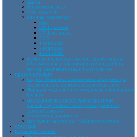
Угоди
Нормативна база
Наші видання
Семінар-практикум
2023
2024 травень
2024 листопад
2025
1 етап 2026
2 етап 2026
3 етап 2026
Науково-практична інтернет-конференція
«Формування ціннісних орієнтирів дітей та
молоді засобами позашкільної освіти»
Протидія булінгу
Кодекс безпечного освітнього середовища.
Антибулінгова політика в нашому закладі
Порядок подання та розгляду заяв про випадки
булінгу
Положення про запобігання і протидію
насильству та жорстокому поводженню з
дітьми у закладі
Нормативні документи
Про булінг на сторінці “Кабінет психолога”
Атестація
Корисні матеріали
Події державного значення