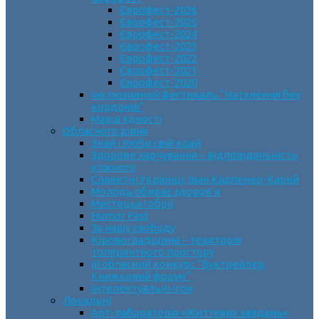
Єврофест-2026
Єврофест-2025
Єврофест-2024
Єврофест-2023
Єврофест-2022
Єврофест-2021
Єврофест-2020
Інклюзивний фестиваль “Натхнення без
кордонів”
Марш єдності
Обласного рівня
Знай і люби свій край
Здорове харчування – відповідальність
кожного
Славетні Українці. Іван Карпенко-Карий
Молодь обирає здоров’я
Мистецькі обрії
Humor Fest
За нашу свободу
Кіровоградщина – територія
толерантного простору
ІII обласний конкурс “Буктрейлер.
Книжковий форум”
Інтелектуальні ігри
Локальні
Арт-лабораторія «Життєвих завдань»