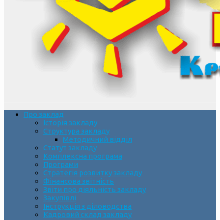
Про заклад
Історія закладу
Структура закладу
Методичний відділ
Статут закладу
Комплексна програма
Програми
Стратегія розвитку закладу
Фінансова звітність
Звіти про діяльність закладу
Закупівлі
Інструкція з діловодства
Кадровий склад закладу