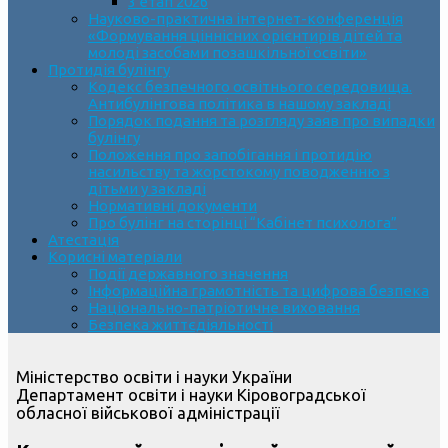
3 етап 2026
Науково-практична інтернет-конференція
«Формування ціннісних орієнтирів дітей та
молоді засобами позашкільної освіти»
Протидія булінгу
Кодекс безпечного освітнього середовища.
Антибулінгова політика в нашому закладі
Порядок подання та розгляду заяв про випадки
булінгу
Положення про запобігання і протидію
насильству та жорстокому поводженню з
дітьми у закладі
Нормативні документи
Про булінг на сторінці “Кабінет психолога”
Атестація
Корисні матеріали
Події державного значення
Інформаційна грамотність та цифрова безпека
Національно-патріотичне виховання
Безпека життєдіяльності
Міністерство освіти і науки України
Департамент освіти і науки Кіровоградської
обласної військової адміністрації