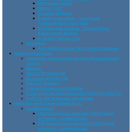
Мистецькі обрії
Humor Fest
За нашу свободу
Кіровоградщина – територія
толерантного простору
ІII обласний конкурс “Буктрейлер.
Книжковий форум”
Інтелектуальні ігри
Локальні
Арт-лабораторія «Життєвих завдань»
Нормативна база
Довідник директора закладу позашкільної
освіти
Накази
Листи/Положення
Охорона дитинства
Закони України
Укази Президента України
Стратегічний план діяльності МОН до 2027 р.
Робота ЗПО в умовах карантину
Науково-методична діяльність
Конференції
І Всеукраїнська науково-практична
інтернет-конференція
ІІ Всеукраїнська науково-практична
інтернет-конференція