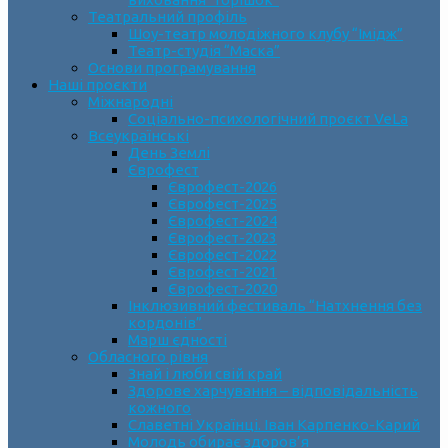
Театральний профіль
Шоу-театр молодіжного клубу “Імідж”
Театр-студія “Маска”
Основи програмування
Наші проєкти
Міжнародні
Соціально-психологічний проєкт VeLa
Всеукраїнські
День Землі
Єврофест
Єврофест-2026
Єврофест-2025
Єврофест-2024
Єврофест-2023
Єврофест-2022
Єврофест-2021
Єврофест-2020
Інклюзивний фестиваль “Натхнення без
кордонів”
Марш єдності
Обласного рівня
Знай і люби свій край
Здорове харчування – відповідальність
кожного
Славетні Українці. Іван Карпенко-Карий
Молодь обирає здоров’я