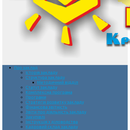
Про заклад
Історія закладу
Структура закладу
Методичний відділ
Статут закладу
Комплексна програма
Програми
Стратегія розвитку закладу
Фінансова звітність
Звіти про діяльність закладу
Закупівлі
Інструкція з діловодства
Кадровий склад закладу