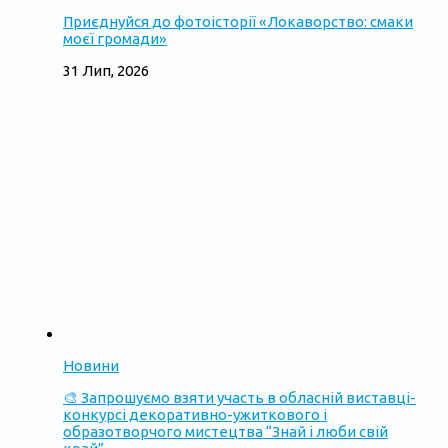
Приєднуйся до фотоісторії «Локаворство: смаки
моєї громади»
31 Лип, 2026
Новини
🎨 Запрошуємо взяти участь в обласній виставці-
конкурсі декоративно-ужиткового і
образотворчого мистецтва “Знай і люби свій