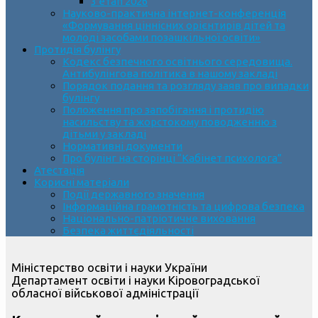
3 етап 2026
Науково-практична інтернет-конференція
«Формування ціннісних орієнтирів дітей та
молоді засобами позашкільної освіти»
Протидія булінгу
Кодекс безпечного освітнього середовища.
Антибулінгова політика в нашому закладі
Порядок подання та розгляду заяв про випадки
булінгу
Положення про запобігання і протидію
насильству та жорстокому поводженню з
дітьми у закладі
Нормативні документи
Про булінг на сторінці “Кабінет психолога”
Атестація
Корисні матеріали
Події державного значення
Інформаційна грамотність та цифрова безпека
Національно-патріотичне виховання
Безпека життєдіяльності
Міністерство освіти і науки України
Департамент освіти і науки Кіровоградської
обласної військової адміністрації