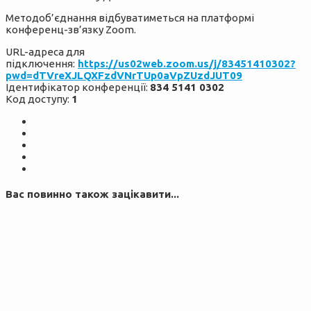
Методоб’єднання відбуватиметься на платформі
конференц-зв’язку Zoom.
URL-адреса для
підключення:
https://us02web.zoom.us/j/83451410302?
pwd=dTVreXJLQXFzdVNrTUp0aVpZUzdJUT09
Ідентифікатор конференції:
834 5141 0302
Код доступy:
1
Вас повинно також зацікавити...