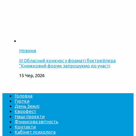
Новини
ІІІ Обласний конкурс у форматі буктрейлера
“Книжковий форум: запрошуємо до участі
15 Чер, 2026
Головна
Гуртки
День Землі
Єврофест
Наші проєкти
Фінансова звітність
Контакти
Кабінет психолога