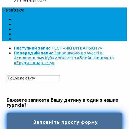
27 Лютого, 2023
На зв'язку:
Наступний запис
ТЕСТ «ЯКІ ВИ БАТЬКИ ?»
Попередній запис
Запрошуємо до участі в
Асинхронному Кубку області з «Брейн-рингу» та
«Ерудит-квартету»
Бажаєте записати Вашу дитину в один з наших
гуртків?
Заповніть просту форму