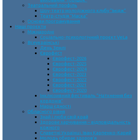
Театральний профіль
Шоу-театр молодіжного клубу “Імідж”
Театр-студія “Маска”
Основи програмування
Наші проєкти
Міжнародні
Соціально-психологічний проєкт VeLa
Всеукраїнські
День Землі
Єврофест
Єврофест-2026
Єврофест-2025
Єврофест-2024
Єврофест-2023
Єврофест-2022
Єврофест-2021
Єврофест-2020
Інклюзивний фестиваль “Натхнення без
кордонів”
Марш єдності
Обласного рівня
Знай і люби свій край
Здорове харчування – відповідальність
кожного
Славетні Українці. Іван Карпенко-Карий
Молодь обирає здоров’я