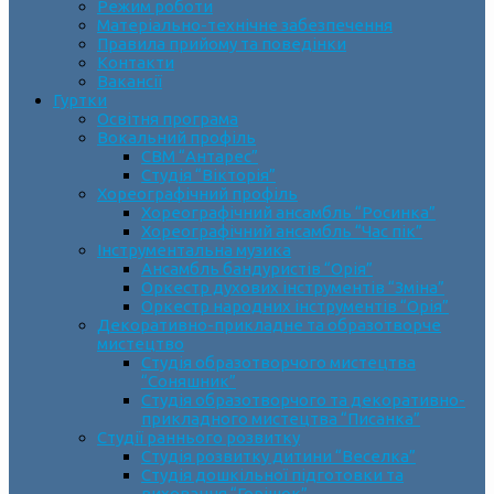
Режим роботи
Матеріально-технічне забезпечення
Правила прийому та поведінки
Контакти
Вакансії
Гуртки
Освітня програма
Вокальний профіль
СВМ “Антарес”
Студія “Вікторія”
Хореографічний профіль
Хореографічний ансамбль “Росинка”
Хореографічний ансамбль “Час пік”
Інструментальна музика
Ансамбль бандуристів “Орія”
Оркестр духових інструментів “Зміна”
Оркестр народних інструментів “Орія”
Декоративно-прикладне та образотворче
мистецтво
Cтудія образотворчого мистецтва
“Соняшник”
Студія образотворчого та декоративно-
прикладного мистецтва “Писанка”
Студії раннього розвитку
Студія розвитку дитини “Веселка”
Студія дошкільної підготовки та
виховання “Горішок”