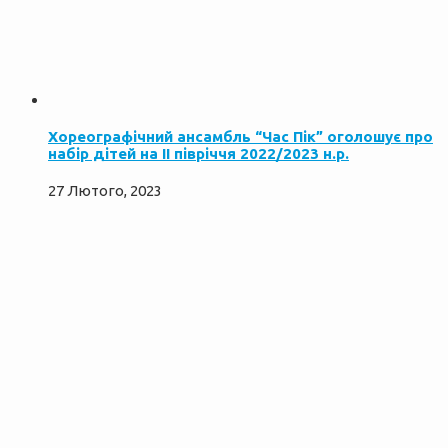
Хореографічний ансамбль “Час Пік” оголошує про
набір дітей на ІІ півріччя 2022/2023 н.р.
27 Лютого, 2023