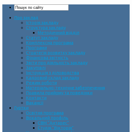
Про заклад
Історія закладу
Структура закладу
Методичний відділ
Статут закладу
Комплексна програма
Програми
Стратегія розвитку закладу
Фінансова звітність
Звіти про діяльність закладу
Закупівлі
Інструкція з діловодства
Кадровий склад закладу
Режим роботи
Матеріально-технічне забезпечення
Правила прийому та поведінки
Контакти
Вакансії
Гуртки
Освітня програма
Вокальний профіль
СВМ “Антарес”
Студія “Вікторія”