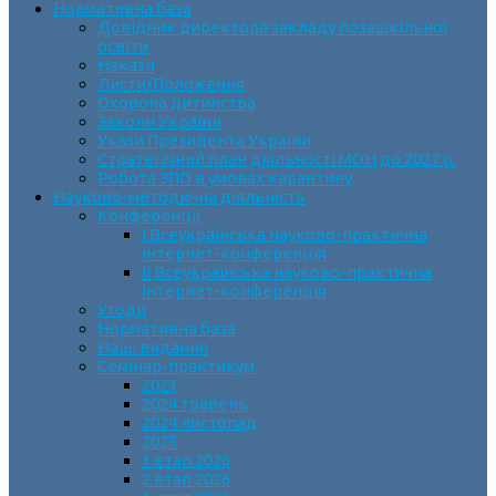
Нормативна база
Довідник директора закладу позашкільної
освіти
Накази
Листи/Положення
Охорона дитинства
Закони України
Укази Президента України
Стратегічний план діяльності МОН до 2027 р.
Робота ЗПО в умовах карантину
Науково-методична діяльність
Конференції
І Всеукраїнська науково-практична
інтернет-конференція
ІІ Всеукраїнська науково-практична
інтернет-конференція
Угоди
Нормативна база
Наші видання
Семінар-практикум
2023
2024 травень
2024 листопад
2025
1 етап 2026
2 етап 2026