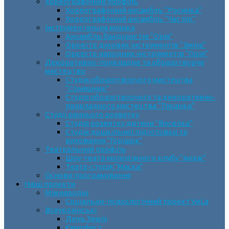
Хореографічний профіль
Хореографічний ансамбль “Росинка”
Хореографічний ансамбль “Час пік”
Інструментальна музика
Ансамбль бандуристів “Орія”
Оркестр духових інструментів “Зміна”
Оркестр народних інструментів “Орія”
Декоративно-прикладне та образотворче
мистецтво
Cтудія образотворчого мистецтва
“Соняшник”
Студія образотворчого та декоративно-
прикладного мистецтва “Писанка”
Студії раннього розвитку
Студія розвитку дитини “Веселка”
Студія дошкільної підготовки та
виховання “Горішок”
Театральний профіль
Шоу-театр молодіжного клубу “Імідж”
Театр-студія “Маска”
Основи програмування
Наші проєкти
Міжнародні
Соціально-психологічний проєкт VeLa
Всеукраїнські
День Землі
Єврофест