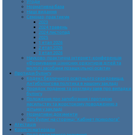
Угоди
Нормативна база
Наші видання
Семінар-практикум
2023
2024 травень
2024 листопад
2025
1 етап 2026
2 етап 2026
3 етап 2026
Науково-практична інтернет-конференція
«Формування ціннісних орієнтирів дітей та
молоді засобами позашкільної освіти»
Протидія булінгу
Кодекс безпечного освітнього середовища.
Антибулінгова політика в нашому закладі
Порядок подання та розгляду заяв про випадки
булінгу
Положення про запобігання і протидію
насильству та жорстокому поводженню з
дітьми у закладі
Нормативні документи
Про булінг на сторінці “Кабінет психолога”
Атестація
Корисні матеріали
Події державного значення