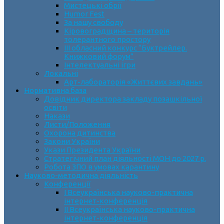
Мистецькі обрії
Humor Fest
За нашу свободу
Кіровоградщина – територія
толерантного простору
ІII обласний конкурс “Буктрейлер.
Книжковий форум”
Інтелектуальні ігри
Локальні
Арт-лабораторія «Життєвих завдань»
Нормативна база
Довідник директора закладу позашкільної
освіти
Накази
Листи/Положення
Охорона дитинства
Закони України
Укази Президента України
Стратегічний план діяльності МОН до 2027 р.
Робота ЗПО в умовах карантину
Науково-методична діяльність
Конференції
І Всеукраїнська науково-практична
інтернет-конференція
ІІ Всеукраїнська науково-практична
інтернет-конференція