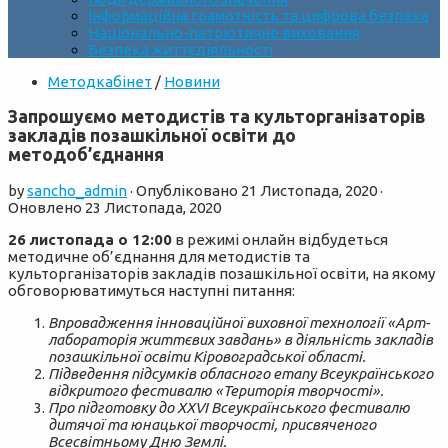
Інформаційна грамотність та цифрова безпека
Національно-патріотичне виховання
Безпека життєдіяльності
Методкабінет
/
Новини
Запрошуємо методистів та культорганізаторів
закладів позашкільної освіти до
методоб’єднання
by
sancho_admin
· Опубліковано
21 Листопада, 2020
·
Оновлено
23 Листопада, 2020
26 листопада о 12:00
в режимі онлайн відбудеться
методичне об’єднання для методистів та
культорганізаторів закладів позашкільної освіти, на якому
обговорюватимуться наступні питання:
Впровадження інноваційної виховної технології «Арт-
лабораторія життєвих завдань» в діяльність закладів
позашкільної освіти Кіровоградської області.
Підведення підсумків обласного етапу Всеукраїнського
відкритого фестивалю «Територія творчості».
Про підготовку до ХХVI Всеукраїнського фестивалю
дитячої та юнацької творчості, присвяченого
Всесвітньому Дню Землі.