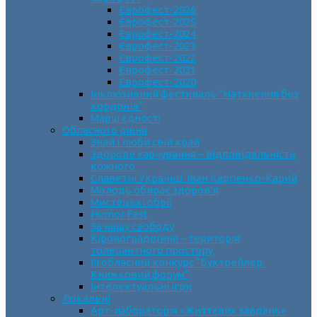
Єврофест-2026
Єврофест-2025
Єврофест-2024
Єврофест-2023
Єврофест-2022
Єврофест-2021
Єврофест-2020
Інклюзивний фестиваль “Натхнення без
кордонів”
Марш єдності
Обласного рівня
Знай і люби свій край
Здорове харчування – відповідальність
кожного
Славетні Українці. Іван Карпенко-Карий
Молодь обирає здоров’я
Мистецькі обрії
Humor Fest
За нашу свободу
Кіровоградщина – територія
толерантного простору
ІII обласний конкурс “Буктрейлер.
Книжковий форум”
Інтелектуальні ігри
Локальні
Арт-лабораторія «Життєвих завдань»