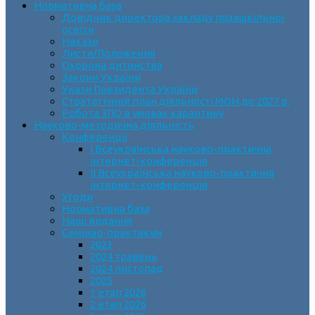
Нормативна база
Довідник директора закладу позашкільної
освіти
Накази
Листи/Положення
Охорона дитинства
Закони України
Укази Президента України
Стратегічний план діяльності МОН до 2027 р.
Робота ЗПО в умовах карантину
Науково-методична діяльність
Конференції
І Всеукраїнська науково-практична
інтернет-конференція
ІІ Всеукраїнська науково-практична
інтернет-конференція
Угоди
Нормативна база
Наші видання
Семінар-практикум
2023
2024 травень
2024 листопад
2025
1 етап 2026
2 етап 2026