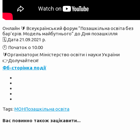
Онлайн 🔰 Всеукраїнський форум “Позашкільна освіта без
бар’єрів. Модель майбутнього” до Дня позашкілля
🗓 Дата 21.09.2021 р.
🕙 Початок о 10.00
🔰Організатори: Міністерство освіти і науки України
👉Долучайтеся!
Фб-сторінка події
Tags:
МОН
Позашкільна освіта
Вас повинно також зацікавити...