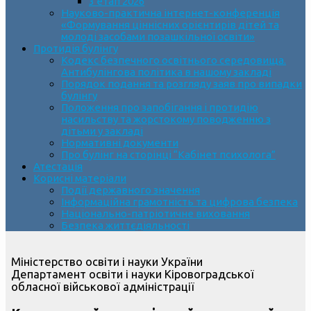
3 етап 2026
Науково-практична інтернет-конференція
«Формування ціннісних орієнтирів дітей та
молоді засобами позашкільної освіти»
Протидія булінгу
Кодекс безпечного освітнього середовища.
Антибулінгова політика в нашому закладі
Порядок подання та розгляду заяв про випадки
булінгу
Положення про запобігання і протидію
насильству та жорстокому поводженню з
дітьми у закладі
Нормативні документи
Про булінг на сторінці “Кабінет психолога”
Атестація
Корисні матеріали
Події державного значення
Інформаційна грамотність та цифрова безпека
Національно-патріотичне виховання
Безпека життєдіяльності
Міністерство освіти і науки України
Департамент освіти і науки Кіровоградської
обласної військової адміністрації