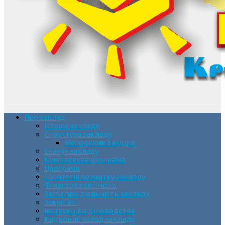
Про заклад
Історія закладу
Структура закладу
Методичний відділ
Статут закладу
Комплексна програма
Програми
Стратегія розвитку закладу
Фінансова звітність
Звіти про діяльність закладу
Закупівлі
Інструкція з діловодства
Кадровий склад закладу