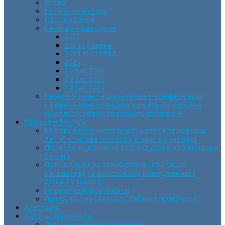
Угоди
Нормативна база
Наші видання
Семінар-практикум
2023
2024 травень
2024 листопад
2025
1 етап 2026
2 етап 2026
3 етап 2026
Науково-практична інтернет-конференція
«Формування ціннісних орієнтирів дітей та
молоді засобами позашкільної освіти»
Протидія булінгу
Кодекс безпечного освітнього середовища.
Антибулінгова політика в нашому закладі
Порядок подання та розгляду заяв про випадки
булінгу
Положення про запобігання і протидію
насильству та жорстокому поводженню з
дітьми у закладі
Нормативні документи
Про булінг на сторінці “Кабінет психолога”
Атестація
Корисні матеріали
Події державного значення