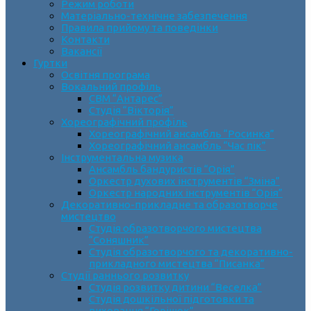
Режим роботи
Матеріально-технічне забезпечення
Правила прийому та поведінки
Контакти
Вакансії
Гуртки
Освітня програма
Вокальний профіль
СВМ “Антарес”
Студія “Вікторія”
Хореографічний профіль
Хореографічний ансамбль “Росинка”
Хореографічний ансамбль “Час пік”
Інструментальна музика
Ансамбль бандуристів “Орія”
Оркестр духових інструментів “Зміна”
Оркестр народних інструментів “Орія”
Декоративно-прикладне та образотворче
мистецтво
Cтудія образотворчого мистецтва
“Соняшник”
Студія образотворчого та декоративно-
прикладного мистецтва “Писанка”
Студії раннього розвитку
Студія розвитку дитини “Веселка”
Студія дошкільної підготовки та
виховання “Горішок”