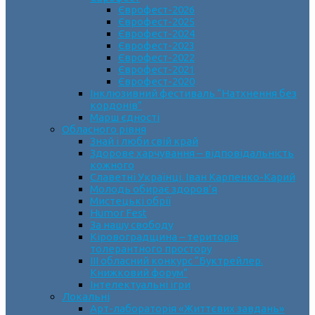
Єврофест-2026
Єврофест-2025
Єврофест-2024
Єврофест-2023
Єврофест-2022
Єврофест-2021
Єврофест-2020
Інклюзивний фестиваль “Натхнення без
кордонів”
Марш єдності
Обласного рівня
Знай і люби свій край
Здорове харчування – відповідальність
кожного
Славетні Українці. Іван Карпенко-Карий
Молодь обирає здоров’я
Мистецькі обрії
Humor Fest
За нашу свободу
Кіровоградщина – територія
толерантного простору
ІII обласний конкурс “Буктрейлер.
Книжковий форум”
Інтелектуальні ігри
Локальні
Арт-лабораторія «Життєвих завдань»