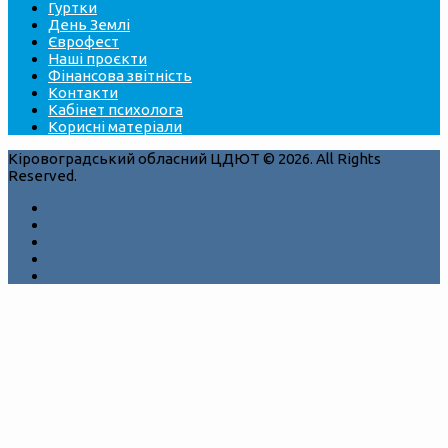
Гуртки
День Землі
Єврофест
Наші проєкти
Фінансова звітність
Контакти
Кабінет психолога
Корисні матеріали
Кіровоградський обласний ЦДЮТ © 2026. All Rights
Reserved.