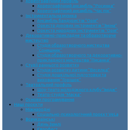
Хореографічний профіль
Хореографічний ансамбль “Росинка”
Хореографічний ансамбль “Час пік”
Інструментальна музика
Ансамбль бандуристів “Орія”
Оркестр духових інструментів “Зміна”
Оркестр народних інструментів “Орія”
Декоративно-прикладне та образотворче
мистецтво
Cтудія образотворчого мистецтва
“Соняшник”
Студія образотворчого та декоративно-
прикладного мистецтва “Писанка”
Студії раннього розвитку
Студія розвитку дитини “Веселка”
Студія дошкільної підготовки та
виховання “Горішок”
Театральний профіль
Шоу-театр молодіжного клубу “Імідж”
Театр-студія “Маска”
Основи програмування
Наші проєкти
Міжнародні
Соціально-психологічний проєкт VeLa
Всеукраїнські
День Землі
Єврофест