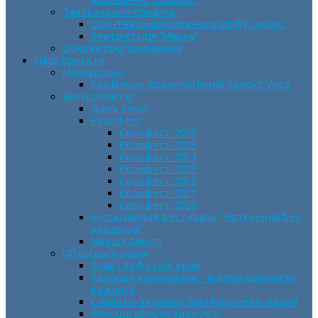
Театральний профіль
Шоу-театр молодіжного клубу “Імідж”
Театр-студія “Маска”
Основи програмування
Наші проєкти
Міжнародні
Соціально-психологічний проєкт VeLa
Всеукраїнські
День Землі
Єврофест
Єврофест-2026
Єврофест-2025
Єврофест-2024
Єврофест-2023
Єврофест-2022
Єврофест-2021
Єврофест-2020
Інклюзивний фестиваль “Натхнення без
кордонів”
Марш єдності
Обласного рівня
Знай і люби свій край
Здорове харчування – відповідальність
кожного
Славетні Українці. Іван Карпенко-Карий
Молодь обирає здоров’я