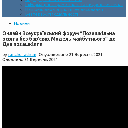
Інформаційна грамотність та цифрова безпека
Національно-патріотичне виховання
Безпека життєдіяльності
Новини
Онлайн Всеукраїнський форум “Позашкільна
освіта без бар’єрів. Модель майбутнього” до
Дня позашкілля
by
sancho_admin
· Опубліковано
21 Вересня, 2021
·
Оновлено
21 Вересня, 2021