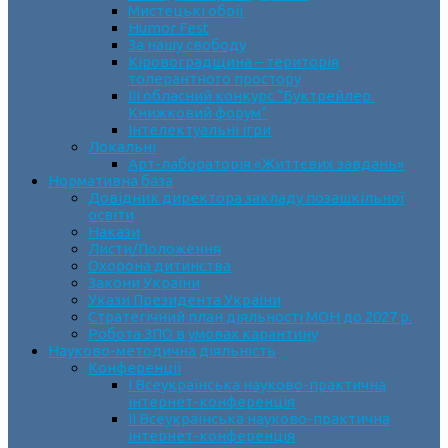
Мистецькі обрії
Humor Fest
За нашу свободу
Кіровоградщина – територія
толерантного простору
ІII обласний конкурс “Буктрейлер.
Книжковий форум”
Інтелектуальні ігри
Локальні
Арт-лабораторія «Життєвих завдань»
Нормативна база
Довідник директора закладу позашкільної
освіти
Накази
Листи/Положення
Охорона дитинства
Закони України
Укази Президента України
Стратегічний план діяльності МОН до 2027 р.
Робота ЗПО в умовах карантину
Науково-методична діяльність
Конференції
І Всеукраїнська науково-практична
інтернет-конференція
ІІ Всеукраїнська науково-практична
інтернет-конференція