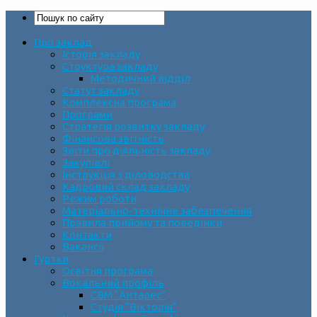
Про заклад
Історія закладу
Структура закладу
Методичний відділ
Статут закладу
Комплексна програма
Програми
Стратегія розвитку закладу
Фінансова звітність
Звіти про діяльність закладу
Закупівлі
Інструкція з діловодства
Кадровий склад закладу
Режим роботи
Матеріально-технічне забезпечення
Правила прийому та поведінки
Контакти
Вакансії
Гуртки
Освітня програма
Вокальний профіль
СВМ “Антарес”
Студія “Вікторія”