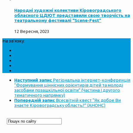
Народні художні колективи Кіровоградського
обласного ЦДЮТ представили свою творчість на
театральному фестивалі “Scene-Fest”
12 Вересня, 2023
На зв'язку:
Наступний запис
Регіональна інтернет-конференція
“Формування ціннісних орієнтирів дітей та молоді
засобами позашкільної освіти” (Частина І другого
тематичного напрямку)
Попередній запис
Всесвітній квест “Як добре Ви
знаєте Кіровоградську область?” (АНОНС)