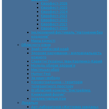
Єврофест-2026
Єврофест-2025
Єврофест-2024
Єврофест-2023
Єврофест-2022
Єврофест-2021
Єврофест-2020
Інклюзивний фестиваль “Натхнення без
кордонів”
Марш єдності
Обласного рівня
Знай і люби свій край
Здорове харчування – відповідальність
кожного
Славетні Українці. Іван Карпенко-Карий
Молодь обирає здоров’я
Мистецькі обрії
Humor Fest
За нашу свободу
Кіровоградщина – територія
толерантного простору
ІII обласний конкурс “Буктрейлер.
Книжковий форум”
Інтелектуальні ігри
Локальні
Арт-лабораторія «Життєвих завдань»