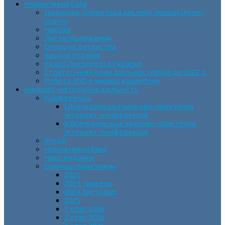
Нормативна база
Довідник директора закладу позашкільної
освіти
Накази
Листи/Положення
Охорона дитинства
Закони України
Укази Президента України
Стратегічний план діяльності МОН до 2027 р.
Робота ЗПО в умовах карантину
Науково-методична діяльність
Конференції
І Всеукраїнська науково-практична
інтернет-конференція
ІІ Всеукраїнська науково-практична
інтернет-конференція
Угоди
Нормативна база
Наші видання
Семінар-практикум
2023
2024 травень
2024 листопад
2025
1 етап 2026
2 етап 2026