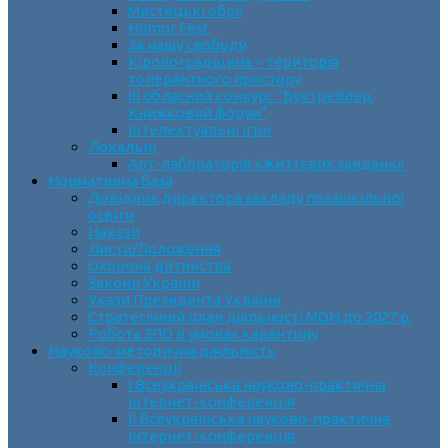
Мистецькі обрії
Humor Fest
За нашу свободу
Кіровоградщина – територія
толерантного простору
ІII обласний конкурс “Буктрейлер.
Книжковий форум”
Інтелектуальні ігри
Локальні
Арт-лабораторія «Життєвих завдань»
Нормативна база
Довідник директора закладу позашкільної
освіти
Накази
Листи/Положення
Охорона дитинства
Закони України
Укази Президента України
Стратегічний план діяльності МОН до 2027 р.
Робота ЗПО в умовах карантину
Науково-методична діяльність
Конференції
І Всеукраїнська науково-практична
інтернет-конференція
ІІ Всеукраїнська науково-практична
інтернет-конференція