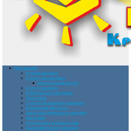
Про заклад
Історія закладу
Структура закладу
Методичний відділ
Статут закладу
Комплексна програма
Програми
Стратегія розвитку закладу
Фінансова звітність
Звіти про діяльність закладу
Закупівлі
Інструкція з діловодства
Кадровий склад закладу