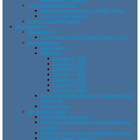
Театральний профіль
Шоу-театр молодіжного клубу “Імідж”
Театр-студія “Маска”
Основи програмування
Наші проєкти
Міжнародні
Соціально-психологічний проєкт VeLa
Всеукраїнські
День Землі
Єврофест
Єврофест-2026
Єврофест-2025
Єврофест-2024
Єврофест-2023
Єврофест-2022
Єврофест-2021
Єврофест-2020
Інклюзивний фестиваль “Натхнення без
кордонів”
Марш єдності
Обласного рівня
Знай і люби свій край
Здорове харчування – відповідальність
кожного
Славетні Українці. Іван Карпенко-Карий
Молодь обирає здоров’я