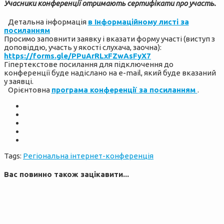
Учасники конференції отримають сертифікати про участь.
Детальна інформація
в Інформаційному листі за
посиланням
Просимо заповнити заявку і вказати форму участі (виступ з
доповіддю, участь у якості слухача, заочна):
https://forms.gle/PPuArRLxFZwAsFyX7
Гіпертекстове посилання для підключення до
конференції буде надіслано на e-mail, який буде вказаний
у заявці.
Орієнтовна
програма конференції за посиланням
.
Tags:
Регіональна інтернет-конференція
Вас повинно також зацікавити...