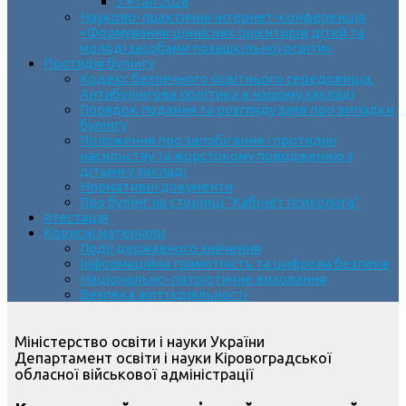
3 етап 2026
Науково-практична інтернет-конференція
«Формування ціннісних орієнтирів дітей та
молоді засобами позашкільної освіти»
Протидія булінгу
Кодекс безпечного освітнього середовища.
Антибулінгова політика в нашому закладі
Порядок подання та розгляду заяв про випадки
булінгу
Положення про запобігання і протидію
насильству та жорстокому поводженню з
дітьми у закладі
Нормативні документи
Про булінг на сторінці “Кабінет психолога”
Атестація
Корисні матеріали
Події державного значення
Інформаційна грамотність та цифрова безпека
Національно-патріотичне виховання
Безпека життєдіяльності
Міністерство освіти і науки України
Департамент освіти і науки Кіровоградської
обласної військової адміністрації