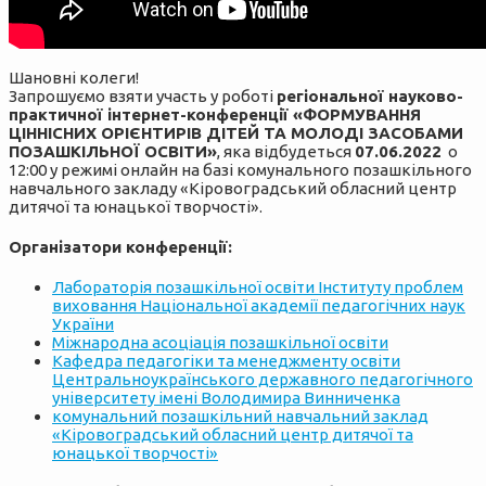
Шановні колеги!
Запрошуємо взяти участь у роботі
регіональної науково-
практичної інтернет-конференції «ФОРМУВАННЯ
ЦІННІСНИХ ОРІЄНТИРІВ ДІТЕЙ ТА МОЛОДІ ЗАСОБАМИ
ПОЗАШКІЛЬНОЇ ОСВІТИ»
, яка відбудеться
07.06.2022
о
12:00 у режимі онлайн на базі комунального позашкільного
навчального закладу «Кіровоградський обласний центр
дитячої та юнацької творчості».
Організатори конференції:
Лабораторія позашкільної освіти Інституту проблем
виховання Національної академії педагогічних наук
України
Міжнародна асоціація позашкільної освіти
Кафедра педагогіки та менеджменту освіти
Центральноукраїнського державного педагогічного
університету імені Володимира Винниченка
комунальний позашкільний навчальний заклад
«Кіровоградський обласний центр дитячої та
юнацької творчості»