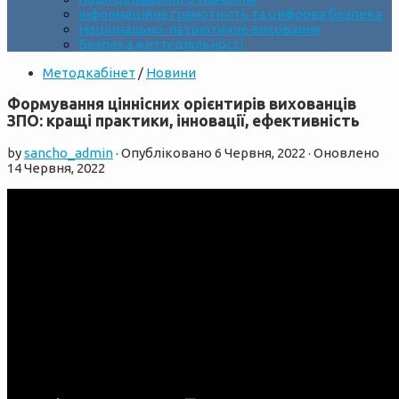
Інформаційна грамотність та цифрова безпека
Національно-патріотичне виховання
Безпека життєдіяльності
Методкабінет
/
Новини
Формування ціннісних орієнтирів вихованців
ЗПО: кращі практики, інновації, ефективність
by
sancho_admin
· Опубліковано
6 Червня, 2022
· Оновлено
14 Червня, 2022