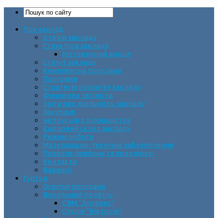
Про заклад
Історія закладу
Структура закладу
Методичний відділ
Статут закладу
Комплексна програма
Програми
Стратегія розвитку закладу
Фінансова звітність
Звіти про діяльність закладу
Закупівлі
Інструкція з діловодства
Кадровий склад закладу
Режим роботи
Матеріально-технічне забезпечення
Правила прийому та поведінки
Контакти
Вакансії
Гуртки
Освітня програма
Вокальний профіль
СВМ “Антарес”
Студія “Вікторія”