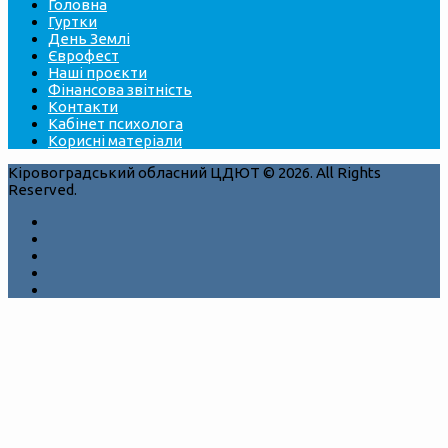
Головна
Гуртки
День Землі
Єврофест
Наші проєкти
Фінансова звітність
Контакти
Кабінет психолога
Корисні матеріали
Кіровоградський обласний ЦДЮТ © 2026. All Rights
Reserved.