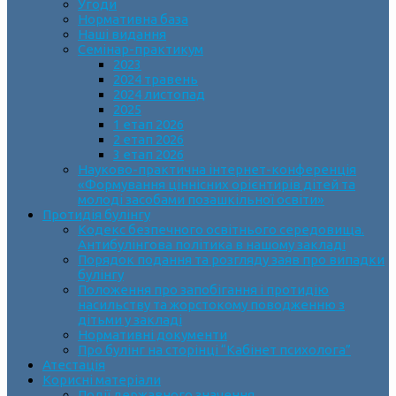
Угоди
Нормативна база
Наші видання
Семінар-практикум
2023
2024 травень
2024 листопад
2025
1 етап 2026
2 етап 2026
3 етап 2026
Науково-практична інтернет-конференція
«Формування ціннісних орієнтирів дітей та
молоді засобами позашкільної освіти»
Протидія булінгу
Кодекс безпечного освітнього середовища.
Антибулінгова політика в нашому закладі
Порядок подання та розгляду заяв про випадки
булінгу
Положення про запобігання і протидію
насильству та жорстокому поводженню з
дітьми у закладі
Нормативні документи
Про булінг на сторінці “Кабінет психолога”
Атестація
Корисні матеріали
Події державного значення