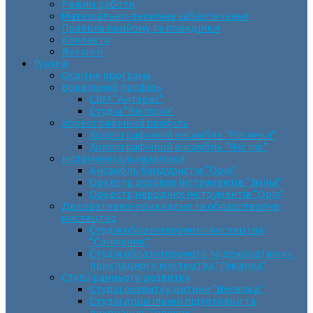
Режим роботи
Матеріально-технічне забезпечення
Правила прийому та поведінки
Контакти
Вакансії
Гуртки
Освітня програма
Вокальний профіль
СВМ “Антарес”
Студія “Вікторія”
Хореографічний профіль
Хореографічний ансамбль “Росинка”
Хореографічний ансамбль “Час пік”
Інструментальна музика
Ансамбль бандуристів “Орія”
Оркестр духових інструментів “Зміна”
Оркестр народних інструментів “Орія”
Декоративно-прикладне та образотворче
мистецтво
Cтудія образотворчого мистецтва
“Соняшник”
Студія образотворчого та декоративно-
прикладного мистецтва “Писанка”
Студії раннього розвитку
Студія розвитку дитини “Веселка”
Студія дошкільної підготовки та
виховання “Горішок”