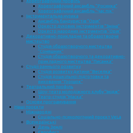
Хореографічний профіль
Хореографічний ансамбль “Росинка”
Хореографічний ансамбль “Час пік”
Інструментальна музика
Ансамбль бандуристів “Орія”
Оркестр духових інструментів “Зміна”
Оркестр народних інструментів “Орія”
Декоративно-прикладне та образотворче
мистецтво
Cтудія образотворчого мистецтва
“Соняшник”
Студія образотворчого та декоративно-
прикладного мистецтва “Писанка”
Студії раннього розвитку
Студія розвитку дитини “Веселка”
Студія дошкільної підготовки та
виховання “Горішок”
Театральний профіль
Шоу-театр молодіжного клубу “Імідж”
Театр-студія “Маска”
Основи програмування
Наші проєкти
Міжнародні
Соціально-психологічний проєкт VeLa
Всеукраїнські
День Землі
Єврофест