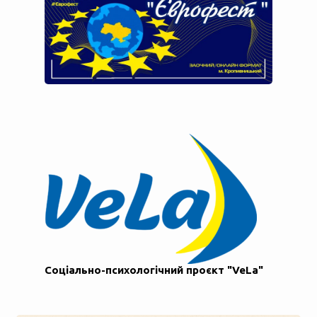
Соціально-психологічний проєкт "VeLa"