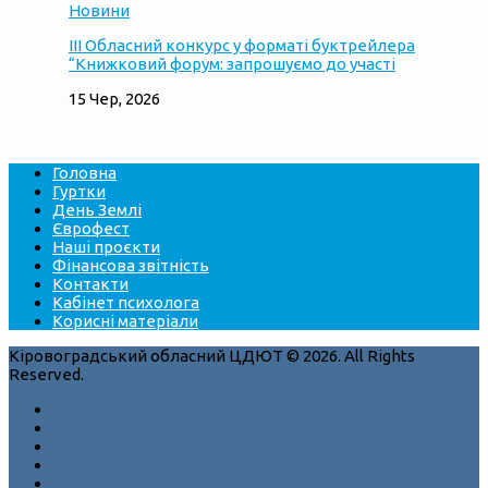
Новини
ІІІ Обласний конкурс у форматі буктрейлера
“Книжковий форум: запрошуємо до участі
15 Чер, 2026
Головна
Гуртки
День Землі
Єврофест
Наші проєкти
Фінансова звітність
Контакти
Кабінет психолога
Корисні матеріали
Кіровоградський обласний ЦДЮТ © 2026. All Rights
Reserved.