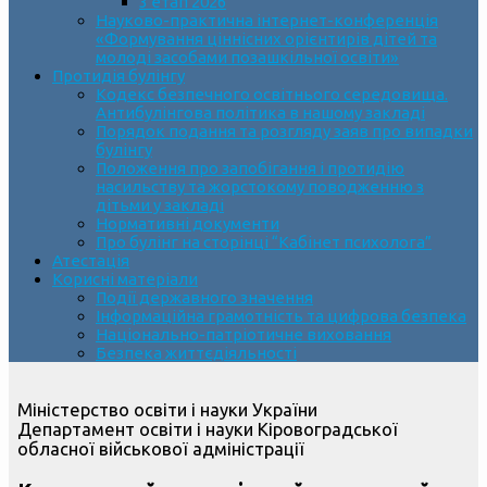
3 етап 2026
Науково-практична інтернет-конференція
«Формування ціннісних орієнтирів дітей та
молоді засобами позашкільної освіти»
Протидія булінгу
Кодекс безпечного освітнього середовища.
Антибулінгова політика в нашому закладі
Порядок подання та розгляду заяв про випадки
булінгу
Положення про запобігання і протидію
насильству та жорстокому поводженню з
дітьми у закладі
Нормативні документи
Про булінг на сторінці “Кабінет психолога”
Атестація
Корисні матеріали
Події державного значення
Інформаційна грамотність та цифрова безпека
Національно-патріотичне виховання
Безпека життєдіяльності
Міністерство освіти і науки України
Департамент освіти і науки Кіровоградської
обласної військової адміністрації