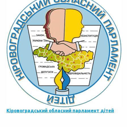
Кіровоградський обласний парламент дітей