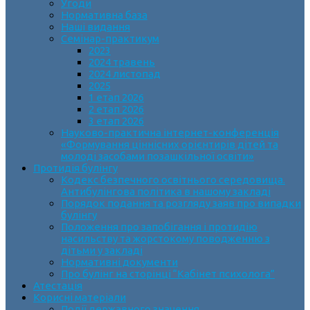
Угоди
Нормативна база
Наші видання
Семінар-практикум
2023
2024 травень
2024 листопад
2025
1 етап 2026
2 етап 2026
3 етап 2026
Науково-практична інтернет-конференція
«Формування ціннісних орієнтирів дітей та
молоді засобами позашкільної освіти»
Протидія булінгу
Кодекс безпечного освітнього середовища.
Антибулінгова політика в нашому закладі
Порядок подання та розгляду заяв про випадки
булінгу
Положення про запобігання і протидію
насильству та жорстокому поводженню з
дітьми у закладі
Нормативні документи
Про булінг на сторінці “Кабінет психолога”
Атестація
Корисні матеріали
Події державного значення