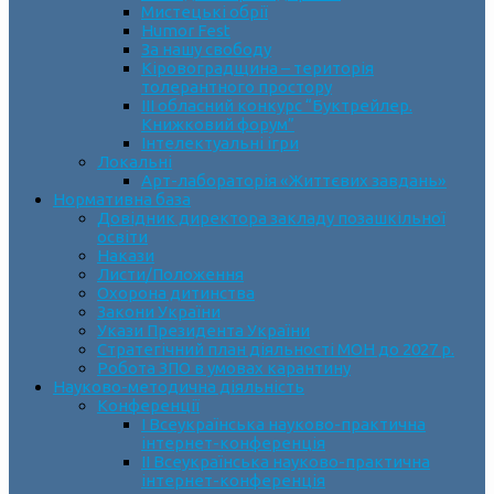
Мистецькі обрії
Humor Fest
За нашу свободу
Кіровоградщина – територія
толерантного простору
ІII обласний конкурс “Буктрейлер.
Книжковий форум”
Інтелектуальні ігри
Локальні
Арт-лабораторія «Життєвих завдань»
Нормативна база
Довідник директора закладу позашкільної
освіти
Накази
Листи/Положення
Охорона дитинства
Закони України
Укази Президента України
Стратегічний план діяльності МОН до 2027 р.
Робота ЗПО в умовах карантину
Науково-методична діяльність
Конференції
І Всеукраїнська науково-практична
інтернет-конференція
ІІ Всеукраїнська науково-практична
інтернет-конференція