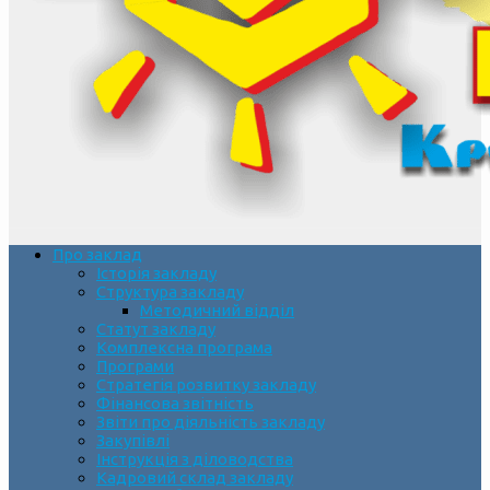
Про заклад
Історія закладу
Структура закладу
Методичний відділ
Статут закладу
Комплексна програма
Програми
Стратегія розвитку закладу
Фінансова звітність
Звіти про діяльність закладу
Закупівлі
Інструкція з діловодства
Кадровий склад закладу