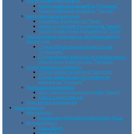
Хореографічний профіль
Хореографічний ансамбль “Росинка”
Хореографічний ансамбль “Час пік”
Інструментальна музика
Ансамбль бандуристів “Орія”
Оркестр духових інструментів “Зміна”
Оркестр народних інструментів “Орія”
Декоративно-прикладне та образотворче
мистецтво
Cтудія образотворчого мистецтва
“Соняшник”
Студія образотворчого та декоративно-
прикладного мистецтва “Писанка”
Студії раннього розвитку
Студія розвитку дитини “Веселка”
Студія дошкільної підготовки та
виховання “Горішок”
Театральний профіль
Шоу-театр молодіжного клубу “Імідж”
Театр-студія “Маска”
Основи програмування
Наші проєкти
Міжнародні
Соціально-психологічний проєкт VeLa
Всеукраїнські
День Землі
Єврофест