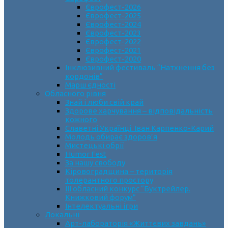
Єврофест-2026
Єврофест-2025
Єврофест-2024
Єврофест-2023
Єврофест-2022
Єврофест-2021
Єврофест-2020
Інклюзивний фестиваль “Натхнення без
кордонів”
Марш єдності
Обласного рівня
Знай і люби свій край
Здорове харчування – відповідальність
кожного
Славетні Українці. Іван Карпенко-Карий
Молодь обирає здоров’я
Мистецькі обрії
Humor Fest
За нашу свободу
Кіровоградщина – територія
толерантного простору
ІII обласний конкурс “Буктрейлер.
Книжковий форум”
Інтелектуальні ігри
Локальні
Арт-лабораторія «Життєвих завдань»