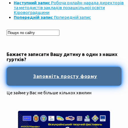
Наступний запис
Робоча онлайн-нарада директорів
та методистів закладів позашкільної освіти
Кіровоградщини
Попередній запис
Попередній запис
Бажаєте записати Вашу дитину в один з наших
гуртків?
Заповніть просту форму
Це займе у Вас не більше кількох хвилин