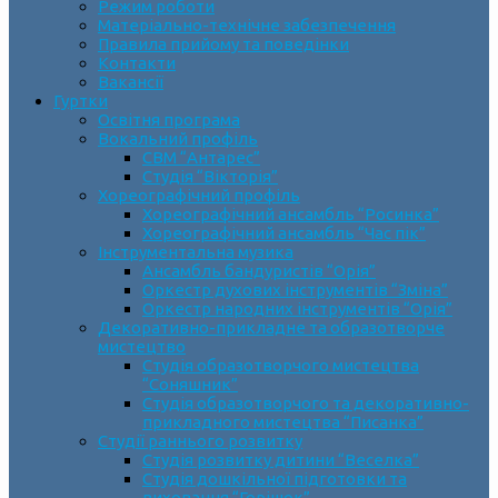
Режим роботи
Матеріально-технічне забезпечення
Правила прийому та поведінки
Контакти
Вакансії
Гуртки
Освітня програма
Вокальний профіль
СВМ “Антарес”
Студія “Вікторія”
Хореографічний профіль
Хореографічний ансамбль “Росинка”
Хореографічний ансамбль “Час пік”
Інструментальна музика
Ансамбль бандуристів “Орія”
Оркестр духових інструментів “Зміна”
Оркестр народних інструментів “Орія”
Декоративно-прикладне та образотворче
мистецтво
Cтудія образотворчого мистецтва
“Соняшник”
Студія образотворчого та декоративно-
прикладного мистецтва “Писанка”
Студії раннього розвитку
Студія розвитку дитини “Веселка”
Студія дошкільної підготовки та
виховання “Горішок”