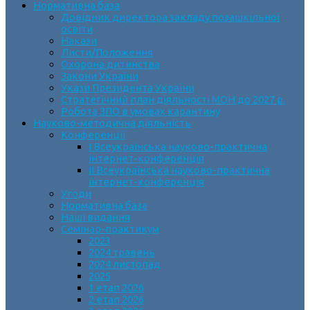
Нормативна база
Довідник директора закладу позашкільної
освіти
Накази
Листи/Положення
Охорона дитинства
Закони України
Укази Президента України
Стратегічний план діяльності МОН до 2027 р.
Робота ЗПО в умовах карантину
Науково-методична діяльність
Конференції
І Всеукраїнська науково-практична
інтернет-конференція
ІІ Всеукраїнська науково-практична
інтернет-конференція
Угоди
Нормативна база
Наші видання
Семінар-практикум
2023
2024 травень
2024 листопад
2025
1 етап 2026
2 етап 2026