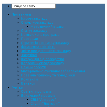
Про заклад
Історія закладу
Структура закладу
Методичний відділ
Статут закладу
Комплексна програма
Програми
Стратегія розвитку закладу
Фінансова звітність
Звіти про діяльність закладу
Закупівлі
Інструкція з діловодства
Кадровий склад закладу
Режим роботи
Матеріально-технічне забезпечення
Правила прийому та поведінки
Контакти
Вакансії
Гуртки
Освітня програма
Вокальний профіль
СВМ “Антарес”
Студія “Вікторія”