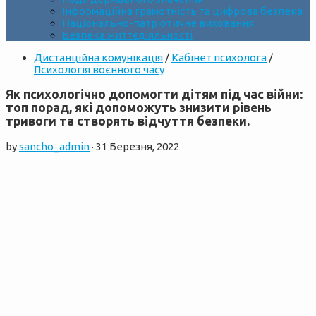
Інформаційна грамотність та цифрова безпека
Національно-патріотичне виховання
Безпека життєдіяльності
Дистанційна комунікація
/
Кабінет психолога
/
Психологія воєнного часу
Як психологічно допомогти дітям під час війни:
топ порад, які допоможуть знизити рівень
тривоги та створять відчуття безпеки.
by
sancho_admin
·
31 Березня, 2022