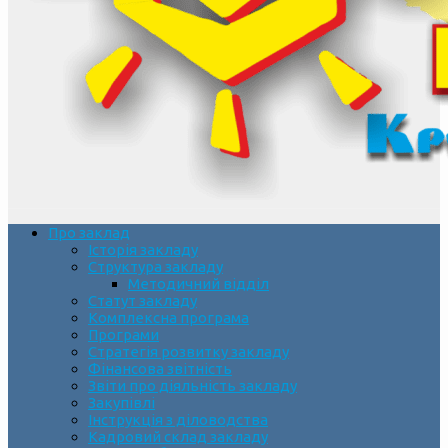
Про заклад
Історія закладу
Структура закладу
Методичний відділ
Статут закладу
Комплексна програма
Програми
Стратегія розвитку закладу
Фінансова звітність
Звіти про діяльність закладу
Закупівлі
Інструкція з діловодства
Кадровий склад закладу