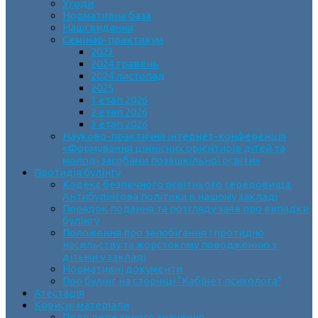
Угоди
Нормативна база
Наші видання
Семінар-практикум
2023
2024 травень
2024 листопад
2025
1 етап 2026
2 етап 2026
3 етап 2026
Науково-практична інтернет-конференція
«Формування ціннісних орієнтирів дітей та
молоді засобами позашкільної освіти»
Протидія булінгу
Кодекс безпечного освітнього середовища.
Антибулінгова політика в нашому закладі
Порядок подання та розгляду заяв про випадки
булінгу
Положення про запобігання і протидію
насильству та жорстокому поводженню з
дітьми у закладі
Нормативні документи
Про булінг на сторінці “Кабінет психолога”
Атестація
Корисні матеріали
Події державного значення