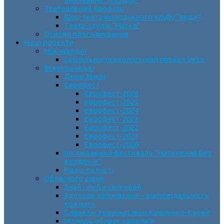
Театральний профіль
Шоу-театр молодіжного клубу “Імідж”
Театр-студія “Маска”
Основи програмування
Наші проєкти
Міжнародні
Соціально-психологічний проєкт VeLa
Всеукраїнські
День Землі
Єврофест
Єврофест-2026
Єврофест-2025
Єврофест-2024
Єврофест-2023
Єврофест-2022
Єврофест-2021
Єврофест-2020
Інклюзивний фестиваль “Натхнення без
кордонів”
Марш єдності
Обласного рівня
Знай і люби свій край
Здорове харчування – відповідальність
кожного
Славетні Українці. Іван Карпенко-Карий
Молодь обирає здоров’я