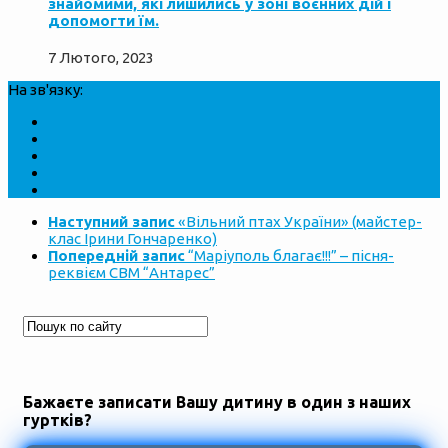
знайомими, які лишились у зоні воєнних дій і
допомогти їм.
7 Лютого, 2023
На зв'язку:
Наступний запис
«Вільний птах України» (майстер-
клас Ірини Гончаренко)
Попередній запис
“Маріуполь благає!!!” – пісня-
реквієм СВМ “Антарес”
Бажаєте записати Вашу дитину в один з наших
гуртків?