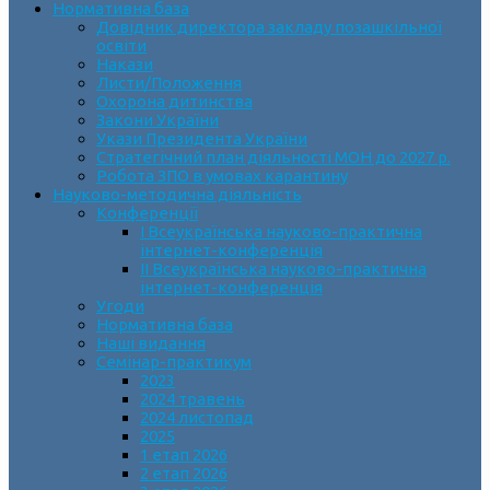
Нормативна база
Довідник директора закладу позашкільної
освіти
Накази
Листи/Положення
Охорона дитинства
Закони України
Укази Президента України
Стратегічний план діяльності МОН до 2027 р.
Робота ЗПО в умовах карантину
Науково-методична діяльність
Конференції
І Всеукраїнська науково-практична
інтернет-конференція
ІІ Всеукраїнська науково-практична
інтернет-конференція
Угоди
Нормативна база
Наші видання
Семінар-практикум
2023
2024 травень
2024 листопад
2025
1 етап 2026
2 етап 2026