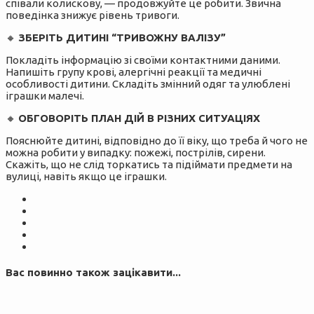
співали колискову, — продовжуйте це робити. Звична
поведінка знижує рівень тривоги.
🔸️
ЗБЕРІТЬ ДИТИНІ “ТРИВОЖНУ ВАЛІЗУ”
Покладіть інформацію зі своїми контактними даними.
Напишіть групу крові, алергічні реакції та медичні
особливості дитини. Складіть змінний одяг та улюблені
іграшки малечі.
🔸️
ОБГОВОРІТЬ ПЛАН ДІЙ В РІЗНИХ СИТУАЦІЯХ
Пояснюйте дитині, відповідно до її віку, що треба й чого не
можна робити у випадку: пожежі, пострілів, сирени.
Скажіть, що не слід торкатись та підіймати предмети на
вулиці, навіть якщо це іграшки.
Вас повинно також зацікавити...