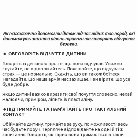
Як психологічно допомогти дітям під час війни: топ порад, які
допоможуть знизити рівень тривоги та створять відчуття
безпеки.
🔸️ ОБГОВОРІТЬ ВІДЧУТТЯ ДИТИНИ
Говоріть із дитиною про те, що вона відчуває. Уважно
слухайте, не відволікайтесь. Пояснюйте, що відчувати
страх — це нормально. Скажіть, що ви також боїтеся.
Нагадайте, що наша армія нас захищає, і ви вірите, що усе
буде добре.
Якщо дитині важко виразити свої почуття словесно, нехай
малює чи, приміром, ліпить із пластиліну.
🔸️ПІДТРИМУЙТЕ ТА ПАМ’ЯТАЙТЕ ПРО ТАКТИЛЬНИЙ
КОНТАКТ
Обіймайте дитину, тримайте за руку, по можливості весь
час будьте поруч. Терпляче відповідайте на одні й ті ж
запитання. Говоріть, як гарно вони тримаються в такій