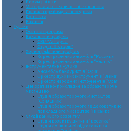
Режим роботи
Матеріально-технічне забезпечення
Правила прийому та поведінки
Контакти
Вакансії
Гуртки
Освітня програма
Вокальний профіль
СВМ “Антарес”
Студія “Вікторія”
Хореографічний профіль
Хореографічний ансамбль “Росинка”
Хореографічний ансамбль “Час пік”
Інструментальна музика
Ансамбль бандуристів “Орія”
Оркестр духових інструментів “Зміна”
Оркестр народних інструментів “Орія”
Декоративно-прикладне та образотворче
мистецтво
Cтудія образотворчого мистецтва
“Соняшник”
Студія образотворчого та декоративно-
прикладного мистецтва “Писанка”
Студії раннього розвитку
Студія розвитку дитини “Веселка”
Студія дошкільної підготовки та
виховання “Горішок”