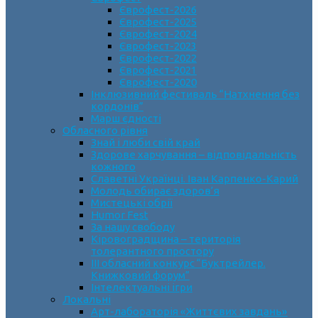
Єврофест-2026
Єврофест-2025
Єврофест-2024
Єврофест-2023
Єврофест-2022
Єврофест-2021
Єврофест-2020
Інклюзивний фестиваль “Натхнення без
кордонів”
Марш єдності
Обласного рівня
Знай і люби свій край
Здорове харчування – відповідальність
кожного
Славетні Українці. Іван Карпенко-Карий
Молодь обирає здоров’я
Мистецькі обрії
Humor Fest
За нашу свободу
Кіровоградщина – територія
толерантного простору
ІII обласний конкурс “Буктрейлер.
Книжковий форум”
Інтелектуальні ігри
Локальні
Арт-лабораторія «Життєвих завдань»