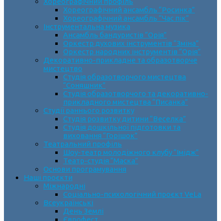
Хореографічний профіль
Хореографічний ансамбль “Росинка”
Хореографічний ансамбль “Час пік”
Інструментальна музика
Ансамбль бандуристів “Орія”
Оркестр духових інструментів “Зміна”
Оркестр народних інструментів “Орія”
Декоративно-прикладне та образотворче
мистецтво
Cтудія образотворчого мистецтва
“Соняшник”
Студія образотворчого та декоративно-
прикладного мистецтва “Писанка”
Студії раннього розвитку
Студія розвитку дитини “Веселка”
Студія дошкільної підготовки та
виховання “Горішок”
Театральний профіль
Шоу-театр молодіжного клубу “Імідж”
Театр-студія “Маска”
Основи програмування
Наші проєкти
Міжнародні
Соціально-психологічний проєкт VeLa
Всеукраїнські
День Землі
Єврофест