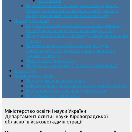
3 етап 2026
Науково-практична інтернет-конференція
«Формування ціннісних орієнтирів дітей та
молоді засобами позашкільної освіти»
Протидія булінгу
Кодекс безпечного освітнього середовища.
Антибулінгова політика в нашому закладі
Порядок подання та розгляду заяв про випадки
булінгу
Положення про запобігання і протидію
насильству та жорстокому поводженню з
дітьми у закладі
Нормативні документи
Про булінг на сторінці “Кабінет психолога”
Атестація
Корисні матеріали
Події державного значення
Інформаційна грамотність та цифрова безпека
Національно-патріотичне виховання
Безпека життєдіяльності
Міністерство освіти і науки України
Департамент освіти і науки Кіровоградської
обласної військової адміністрації