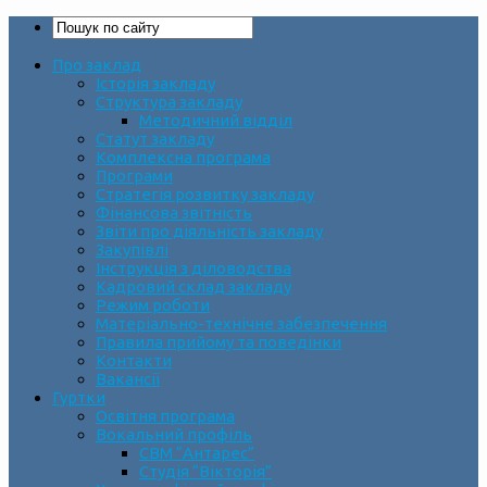
Про заклад
Історія закладу
Структура закладу
Методичний відділ
Статут закладу
Комплексна програма
Програми
Стратегія розвитку закладу
Фінансова звітність
Звіти про діяльність закладу
Закупівлі
Інструкція з діловодства
Кадровий склад закладу
Режим роботи
Матеріально-технічне забезпечення
Правила прийому та поведінки
Контакти
Вакансії
Гуртки
Освітня програма
Вокальний профіль
СВМ “Антарес”
Студія “Вікторія”