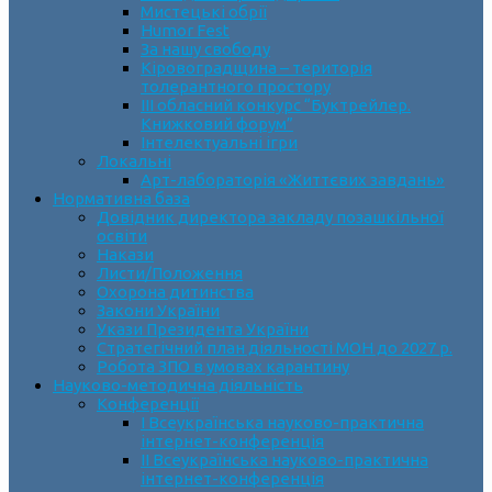
Мистецькі обрії
Humor Fest
За нашу свободу
Кіровоградщина – територія
толерантного простору
ІII обласний конкурс “Буктрейлер.
Книжковий форум”
Інтелектуальні ігри
Локальні
Арт-лабораторія «Життєвих завдань»
Нормативна база
Довідник директора закладу позашкільної
освіти
Накази
Листи/Положення
Охорона дитинства
Закони України
Укази Президента України
Стратегічний план діяльності МОН до 2027 р.
Робота ЗПО в умовах карантину
Науково-методична діяльність
Конференції
І Всеукраїнська науково-практична
інтернет-конференція
ІІ Всеукраїнська науково-практична
інтернет-конференція