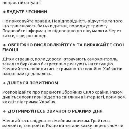
непростій ситуації.
🔸️БУДЬТЕ ЧЕСНИМИ
Не приховуйте правди. Невідповідність відчуттів та того,
що транслюють батьки дитині, породжує тривогу.
Подавайте інформацію відповідно до віку маляти. Через
казки, ігри, розповіді.
🔸️ ОБЕРЕЖНО ВИСЛОВЛЮЙТЕСЬ ТА ВИРАЖАЙТЕ СВОЇ
ЕМОЦІЇ
Дітям страшно, коли дорослі втрачають самоконтроль,
занадто бурхливо й агресивно реагують на ситуацію.
Намагайтесь поводитись стримано та спокійно. Хай як би
важко вам це давалось.
🔸️
ДІЛІТЬСЯ ПОЗИТИВОМ
Розповідайте про перемоги Збройних Сил України. Разом
дивіться позитивні відео та світлини в інтернеті, приміром,
як світ підтримує Україну.
🔸️
ДОТРИМУЙТЕСЬ ЗВИЧНОГО РЕЖИМУ ДНЯ
Намагайтесь слідувати сімейним звичкам. Грайтесь,
малюйте, танцюйте. Якщо ви читали казки перед сном чи