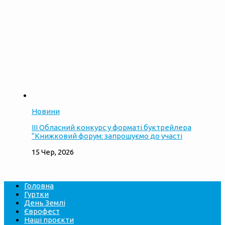
Новини
ІІІ Обласний конкурс у форматі буктрейлера
“Книжковий форум: запрошуємо до участі
15 Чер, 2026
Головна
Гуртки
День Землі
Єврофест
Наші проєкти