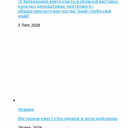
🎨 Запрошуємо взяти участь в обласній виставці-
конкурсі декоративно-ужиткового і
образотворчого мистецтва “Знай і люби свій
край”
3 Лип, 2026
Новини
Вікторина-квест «Ген здоровʼя: місія здійснена»
29 Чер, 2026