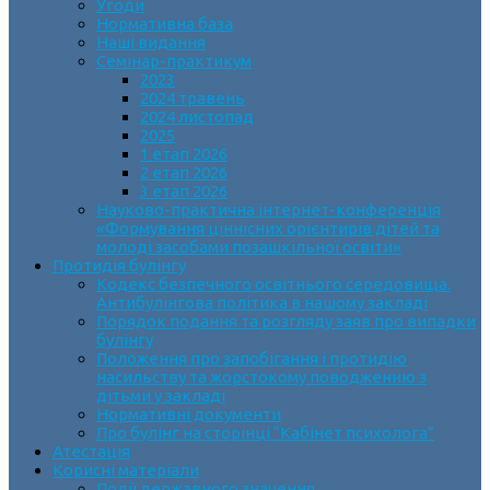
Угоди
Нормативна база
Наші видання
Семінар-практикум
2023
2024 травень
2024 листопад
2025
1 етап 2026
2 етап 2026
3 етап 2026
Науково-практична інтернет-конференція
«Формування ціннісних орієнтирів дітей та
молоді засобами позашкільної освіти»
Протидія булінгу
Кодекс безпечного освітнього середовища.
Антибулінгова політика в нашому закладі
Порядок подання та розгляду заяв про випадки
булінгу
Положення про запобігання і протидію
насильству та жорстокому поводженню з
дітьми у закладі
Нормативні документи
Про булінг на сторінці “Кабінет психолога”
Атестація
Корисні матеріали
Події державного значення