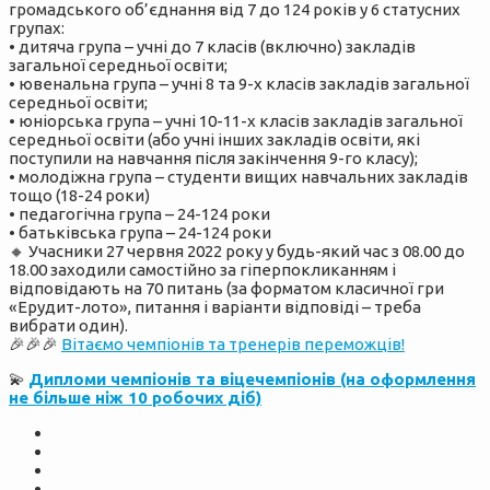
громадського об’єднання від 7 до 124 років у 6 статусних
групах:
• дитяча група – учні до 7 класів (включно) закладів
загальної середньої освіти;
• ювенальна група – учні 8 та 9-х класів закладів загальної
середньої освіти;
• юніорська група – учні 10-11-х класів закладів загальної
середньої освіти (або учні інших закладів освіти, які
поступили на навчання після закінчення 9-го класу);
• молодіжна група – студенти вищих навчальних закладів
тощо (18-24 роки)
• педагогічна група – 24-124 роки
• батьківська група – 24-124 роки
🔸 Учасники 27 червня 2022 року у будь-який час з 08.00 до
18.00 заходили самостійно за гіперпокликанням і
відповідають на 70 питань (за форматом класичної гри
«Ерудит-лото», питання і варіанти відповіді – треба
вибрати один).
🎉🎉🎉
Вітаємо чемпіонів та тренерів переможців!
💫
Дипломи чемпіонів та віцечемпіонів (на оформлення
не більше ніж 10 робочих діб)