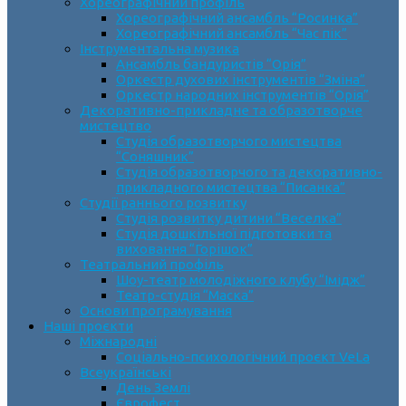
Хореографічний профіль
Хореографічний ансамбль “Росинка”
Хореографічний ансамбль “Час пік”
Інструментальна музика
Ансамбль бандуристів “Орія”
Оркестр духових інструментів “Зміна”
Оркестр народних інструментів “Орія”
Декоративно-прикладне та образотворче
мистецтво
Cтудія образотворчого мистецтва
“Соняшник”
Студія образотворчого та декоративно-
прикладного мистецтва “Писанка”
Студії раннього розвитку
Студія розвитку дитини “Веселка”
Студія дошкільної підготовки та
виховання “Горішок”
Театральний профіль
Шоу-театр молодіжного клубу “Імідж”
Театр-студія “Маска”
Основи програмування
Наші проєкти
Міжнародні
Соціально-психологічний проєкт VeLa
Всеукраїнські
День Землі
Єврофест