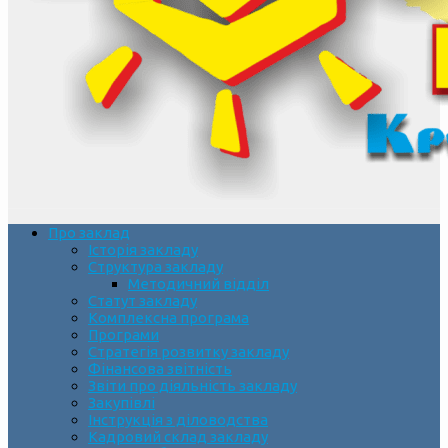
Про заклад
Історія закладу
Структура закладу
Методичний відділ
Статут закладу
Комплексна програма
Програми
Стратегія розвитку закладу
Фінансова звітність
Звіти про діяльність закладу
Закупівлі
Інструкція з діловодства
Кадровий склад закладу