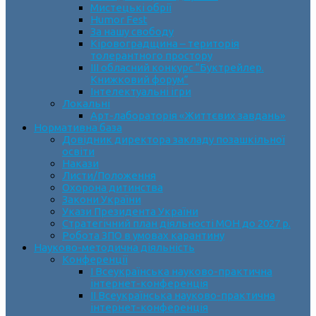
Мистецькі обрії
Humor Fest
За нашу свободу
Кіровоградщина – територія
толерантного простору
ІII обласний конкурс “Буктрейлер.
Книжковий форум”
Інтелектуальні ігри
Локальні
Арт-лабораторія «Життєвих завдань»
Нормативна база
Довідник директора закладу позашкільної
освіти
Накази
Листи/Положення
Охорона дитинства
Закони України
Укази Президента України
Стратегічний план діяльності МОН до 2027 р.
Робота ЗПО в умовах карантину
Науково-методична діяльність
Конференції
І Всеукраїнська науково-практична
інтернет-конференція
ІІ Всеукраїнська науково-практична
інтернет-конференція