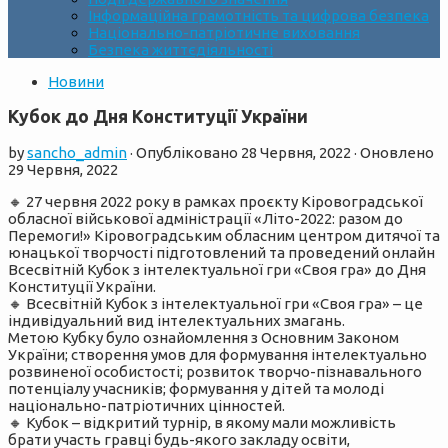
Інформаційна грамотність та цифрова безпека
Національно-патріотичне виховання
Безпека життєдіяльності
Новини
Кубок до Дня Конституції України
by
sancho_admin
· Опубліковано
28 Червня, 2022
· Оновлено
29 Червня, 2022
🔸 27 червня 2022 року в рамках проєкту Кіровоградської
обласної військової адміністрації «Літо-2022: разом до
Перемоги!» Кіровоградським обласним центром дитячої та
юнацької творчості підготовлений та проведений онлайн
Всесвітній Кубок з інтелектуальної гри «Своя гра» до Дня
Конституції України.
🔸 Всесвітній Кубок з інтелектуальної гри «Своя гра» – це
індивідуальний вид інтелектуальних змагань.
Метою Кубку було ознайомлення з Основним Законом
України; створення умов для формування інтелектуально
розвиненої особистості; розвиток творчо-пізнавального
потенціалу учасників; формування у дітей та молоді
національно-патріотичних цінностей.
🔸 Кубок – відкритий турнір, в якому мали можливість
брати участь гравці будь-якого закладу освіти,