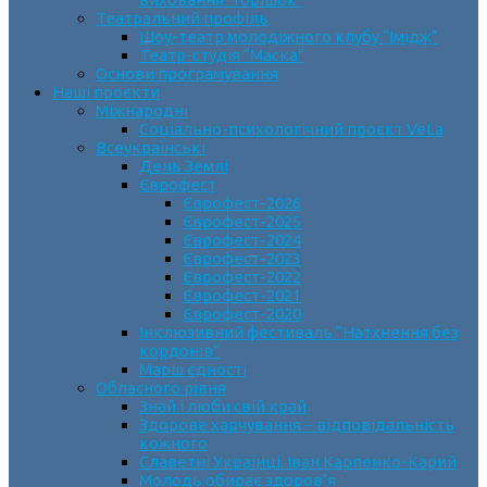
Театральний профіль
Шоу-театр молодіжного клубу “Імідж”
Театр-студія “Маска”
Основи програмування
Наші проєкти
Міжнародні
Соціально-психологічний проєкт VeLa
Всеукраїнські
День Землі
Єврофест
Єврофест-2026
Єврофест-2025
Єврофест-2024
Єврофест-2023
Єврофест-2022
Єврофест-2021
Єврофест-2020
Інклюзивний фестиваль “Натхнення без
кордонів”
Марш єдності
Обласного рівня
Знай і люби свій край
Здорове харчування – відповідальність
кожного
Славетні Українці. Іван Карпенко-Карий
Молодь обирає здоров’я