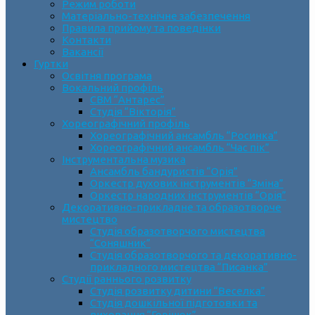
Режим роботи
Матеріально-технічне забезпечення
Правила прийому та поведінки
Контакти
Вакансії
Гуртки
Освітня програма
Вокальний профіль
СВМ “Антарес”
Студія “Вікторія”
Хореографічний профіль
Хореографічний ансамбль “Росинка”
Хореографічний ансамбль “Час пік”
Інструментальна музика
Ансамбль бандуристів “Орія”
Оркестр духових інструментів “Зміна”
Оркестр народних інструментів “Орія”
Декоративно-прикладне та образотворче
мистецтво
Cтудія образотворчого мистецтва
“Соняшник”
Студія образотворчого та декоративно-
прикладного мистецтва “Писанка”
Студії раннього розвитку
Студія розвитку дитини “Веселка”
Студія дошкільної підготовки та
виховання “Горішок”