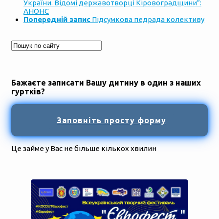
України. Відомі державотворці Кіровоградщини”:
АНОНС
Попередній запис
Підсумкова педрада колективу
Бажаєте записати Вашу дитину в один з наших
гуртків?
Заповніть просту форму
Це займе у Вас не більше кількох хвилин