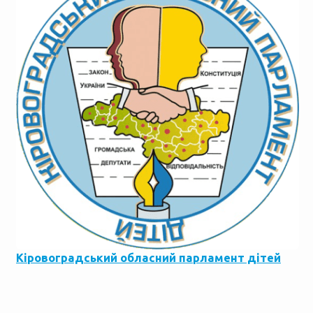
Кіровоградський обласний парламент дітей