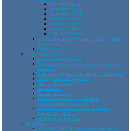
Єврофест-2026
Єврофест-2025
Єврофест-2024
Єврофест-2023
Єврофест-2022
Єврофест-2021
Єврофест-2020
Інклюзивний фестиваль “Натхнення без
кордонів”
Марш єдності
Обласного рівня
Знай і люби свій край
Здорове харчування – відповідальність
кожного
Славетні Українці. Іван Карпенко-Карий
Молодь обирає здоров’я
Мистецькі обрії
Humor Fest
За нашу свободу
Кіровоградщина – територія
толерантного простору
ІII обласний конкурс “Буктрейлер.
Книжковий форум”
Інтелектуальні ігри
Локальні
Арт-лабораторія «Життєвих завдань»