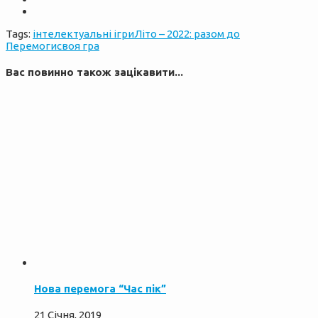
Tags:
інтелектуальні ігри
Літо – 2022: разом до
Перемоги
своя гра
Вас повинно також зацікавити...
Нова перемога “Час пік”
21 Січня, 2019