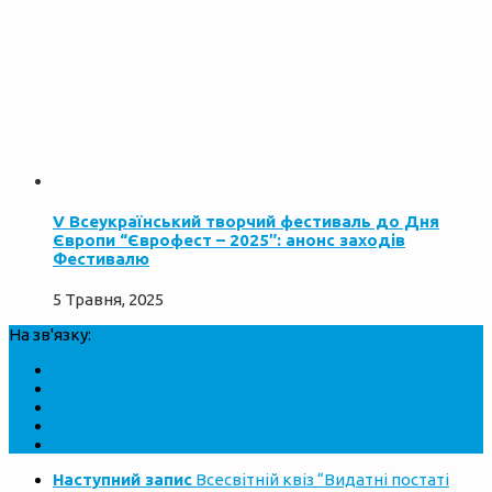
V Всеукраїнський творчий фестиваль до Дня
Європи “Єврофест – 2025″: анонс заходів
Фестивалю
5 Травня, 2025
На зв'язку:
Наступний запис
Всесвітній квіз “Видатні постаті