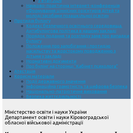
3 етап 2026
Науково-практична інтернет-конференція
«Формування ціннісних орієнтирів дітей та
молоді засобами позашкільної освіти»
Протидія булінгу
Кодекс безпечного освітнього середовища.
Антибулінгова політика в нашому закладі
Порядок подання та розгляду заяв про випадки
булінгу
Положення про запобігання і протидію
насильству та жорстокому поводженню з
дітьми у закладі
Нормативні документи
Про булінг на сторінці “Кабінет психолога”
Атестація
Корисні матеріали
Події державного значення
Інформаційна грамотність та цифрова безпека
Національно-патріотичне виховання
Безпека життєдіяльності
Міністерство освіти і науки України
Департамент освіти і науки Кіровоградської
обласної військової адміністрації