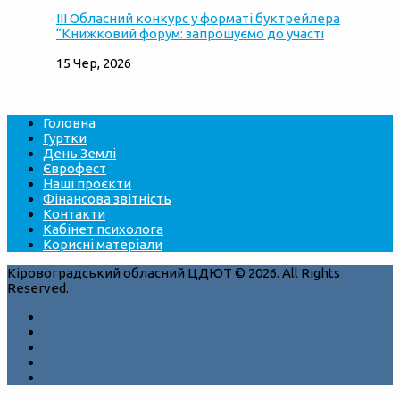
ІІІ Обласний конкурс у форматі буктрейлера
“Книжковий форум: запрошуємо до участі
15 Чер, 2026
Головна
Гуртки
День Землі
Єврофест
Наші проєкти
Фінансова звітність
Контакти
Кабінет психолога
Корисні матеріали
Кіровоградський обласний ЦДЮТ © 2026. All Rights
Reserved.