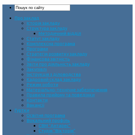
Про заклад
Історія закладу
Структура закладу
Методичний відділ
Статут закладу
Комплексна програма
Програми
Стратегія розвитку закладу
Фінансова звітність
Звіти про діяльність закладу
Закупівлі
Інструкція з діловодства
Кадровий склад закладу
Режим роботи
Матеріально-технічне забезпечення
Правила прийому та поведінки
Контакти
Вакансії
Гуртки
Освітня програма
Вокальний профіль
СВМ “Антарес”
Студія “Вікторія”