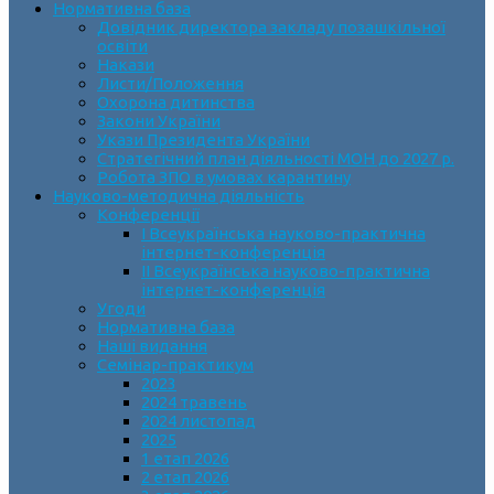
Нормативна база
Довідник директора закладу позашкільної
освіти
Накази
Листи/Положення
Охорона дитинства
Закони України
Укази Президента України
Стратегічний план діяльності МОН до 2027 р.
Робота ЗПО в умовах карантину
Науково-методична діяльність
Конференції
І Всеукраїнська науково-практична
інтернет-конференція
ІІ Всеукраїнська науково-практична
інтернет-конференція
Угоди
Нормативна база
Наші видання
Семінар-практикум
2023
2024 травень
2024 листопад
2025
1 етап 2026
2 етап 2026