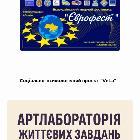
Соціально-психологічний проєкт "VeLa"