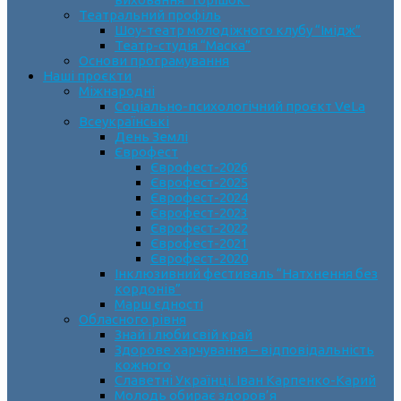
Театральний профіль
Шоу-театр молодіжного клубу “Імідж”
Театр-студія “Маска”
Основи програмування
Наші проєкти
Міжнародні
Соціально-психологічний проєкт VeLa
Всеукраїнські
День Землі
Єврофест
Єврофест-2026
Єврофест-2025
Єврофест-2024
Єврофест-2023
Єврофест-2022
Єврофест-2021
Єврофест-2020
Інклюзивний фестиваль “Натхнення без
кордонів”
Марш єдності
Обласного рівня
Знай і люби свій край
Здорове харчування – відповідальність
кожного
Славетні Українці. Іван Карпенко-Карий
Молодь обирає здоров’я