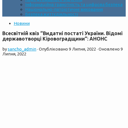
Інформаційна грамотність та цифрова безпека
Національно-патріотичне виховання
Безпека життєдіяльності
Новини
Всесвітній квіз “Видатні постаті України. Відомі
державотворці Кіровоградщини”: АНОНС
by
sancho_admin
· Опубліковано
9 Липня, 2022
· Оновлено
9
Липня, 2022