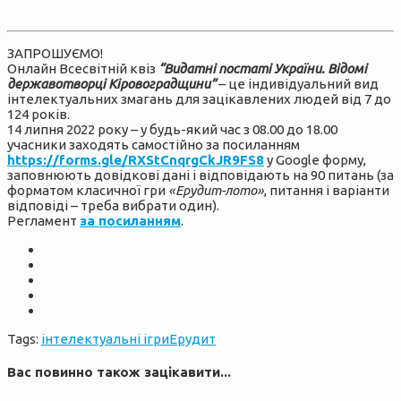
ЗАПРОШУЄМО!
Онлайн Всесвітній квіз
“Видатні постаті України. Відомі
державотворці Кіровоградщини”
– це індивідуальний вид
інтелектуальних змагань для зацікавлених людей від 7 до
124 років.
14 липня 2022 року – у будь-який час з 08.00 до 18.00
учасники заходять самостійно за посиланням
https://forms.gle/RXStCnqrgCkJR9FS8
у Google форму,
заповнюють довідкові дані і відповідають на 90 питань (за
форматом класичної гри
«Ерудит-лото»
, питання і варіанти
відповіді – треба вибрати один).
Регламент
за посиланням
.
Tags:
інтелектуальні ігри
Ерудит
Вас повинно також зацікавити...