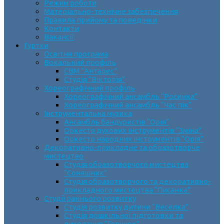
Режим роботи
Матеріально-технічне забезпечення
Правила прийому та поведінки
Контакти
Вакансії
Гуртки
Освітня програма
Вокальний профіль
СВМ “Антарес”
Студія “Вікторія”
Хореографічний профіль
Хореографічний ансамбль “Росинка”
Хореографічний ансамбль “Час пік”
Інструментальна музика
Ансамбль бандуристів “Орія”
Оркестр духових інструментів “Зміна”
Оркестр народних інструментів “Орія”
Декоративно-прикладне та образотворче
мистецтво
Cтудія образотворчого мистецтва
“Соняшник”
Студія образотворчого та декоративно-
прикладного мистецтва “Писанка”
Студії раннього розвитку
Студія розвитку дитини “Веселка”
Студія дошкільної підготовки та
виховання “Горішок”