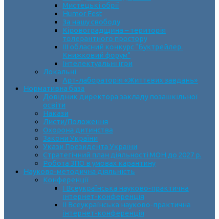
Мистецькі обрії
Humor Fest
За нашу свободу
Кіровоградщина – територія
толерантного простору
ІII обласний конкурс “Буктрейлер.
Книжковий форум”
Інтелектуальні ігри
Локальні
Арт-лабораторія «Життєвих завдань»
Нормативна база
Довідник директора закладу позашкільної
освіти
Накази
Листи/Положення
Охорона дитинства
Закони України
Укази Президента України
Стратегічний план діяльності МОН до 2027 р.
Робота ЗПО в умовах карантину
Науково-методична діяльність
Конференції
І Всеукраїнська науково-практична
інтернет-конференція
ІІ Всеукраїнська науково-практична
інтернет-конференція