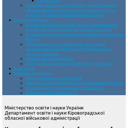
3 етап 2026
Науково-практична інтернет-конференція
«Формування ціннісних орієнтирів дітей та
молоді засобами позашкільної освіти»
Протидія булінгу
Кодекс безпечного освітнього середовища.
Антибулінгова політика в нашому закладі
Порядок подання та розгляду заяв про випадки
булінгу
Положення про запобігання і протидію
насильству та жорстокому поводженню з
дітьми у закладі
Нормативні документи
Про булінг на сторінці “Кабінет психолога”
Атестація
Корисні матеріали
Події державного значення
Інформаційна грамотність та цифрова безпека
Національно-патріотичне виховання
Безпека життєдіяльності
Міністерство освіти і науки України
Департамент освіти і науки Кіровоградської
обласної військової адміністрації