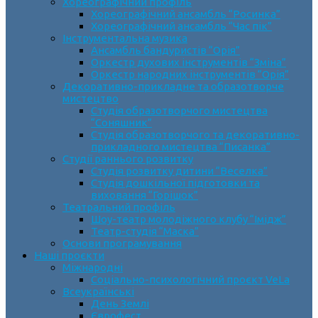
Хореографічний профіль
Хореографічний ансамбль “Росинка”
Хореографічний ансамбль “Час пік”
Інструментальна музика
Ансамбль бандуристів “Орія”
Оркестр духових інструментів “Зміна”
Оркестр народних інструментів “Орія”
Декоративно-прикладне та образотворче
мистецтво
Cтудія образотворчого мистецтва
“Соняшник”
Студія образотворчого та декоративно-
прикладного мистецтва “Писанка”
Студії раннього розвитку
Студія розвитку дитини “Веселка”
Студія дошкільної підготовки та
виховання “Горішок”
Театральний профіль
Шоу-театр молодіжного клубу “Імідж”
Театр-студія “Маска”
Основи програмування
Наші проєкти
Міжнародні
Соціально-психологічний проєкт VeLa
Всеукраїнські
День Землі
Єврофест