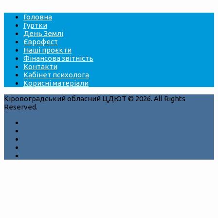
Головна
Гуртки
День Землі
Єврофест
Наші проєкти
Фінансова звітність
Контакти
Кабінет психолога
Корисні матеріали
Кіровоградський обласний ЦДЮТ © 2026. All Rights
Reserved.