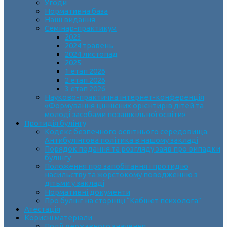
Угоди
Нормативна база
Наші видання
Семінар-практикум
2023
2024 травень
2024 листопад
2025
1 етап 2026
2 етап 2026
3 етап 2026
Науково-практична інтернет-конференція
«Формування ціннісних орієнтирів дітей та
молоді засобами позашкільної освіти»
Протидія булінгу
Кодекс безпечного освітнього середовища.
Антибулінгова політика в нашому закладі
Порядок подання та розгляду заяв про випадки
булінгу
Положення про запобігання і протидію
насильству та жорстокому поводженню з
дітьми у закладі
Нормативні документи
Про булінг на сторінці “Кабінет психолога”
Атестація
Корисні матеріали
Події державного значення