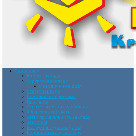
Про заклад
Історія закладу
Структура закладу
Методичний відділ
Статут закладу
Комплексна програма
Програми
Стратегія розвитку закладу
Фінансова звітність
Звіти про діяльність закладу
Закупівлі
Інструкція з діловодства
Кадровий склад закладу