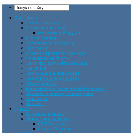
Про заклад
Історія закладу
Структура закладу
Методичний відділ
Статут закладу
Комплексна програма
Програми
Стратегія розвитку закладу
Фінансова звітність
Звіти про діяльність закладу
Закупівлі
Інструкція з діловодства
Кадровий склад закладу
Режим роботи
Матеріально-технічне забезпечення
Правила прийому та поведінки
Контакти
Вакансії
Гуртки
Освітня програма
Вокальний профіль
СВМ “Антарес”
Студія “Вікторія”