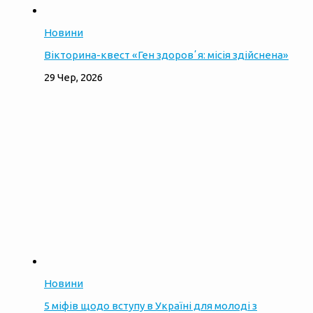
Новини
Вікторина-квест «Ген здоровʼя: місія здійснена»
29 Чер, 2026
Новини
5 міфів щодо вступу в Україні для молоді з