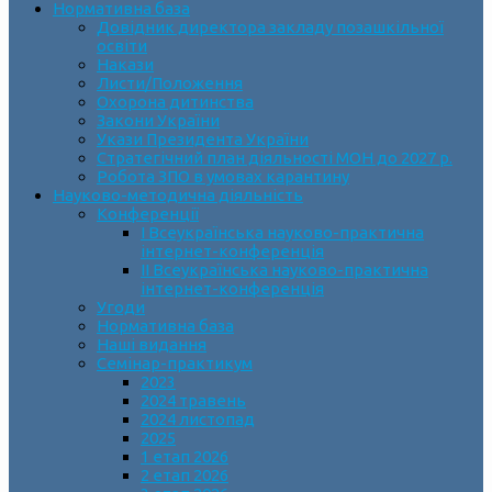
Нормативна база
Довідник директора закладу позашкільної
освіти
Накази
Листи/Положення
Охорона дитинства
Закони України
Укази Президента України
Стратегічний план діяльності МОН до 2027 р.
Робота ЗПО в умовах карантину
Науково-методична діяльність
Конференції
І Всеукраїнська науково-практична
інтернет-конференція
ІІ Всеукраїнська науково-практична
інтернет-конференція
Угоди
Нормативна база
Наші видання
Семінар-практикум
2023
2024 травень
2024 листопад
2025
1 етап 2026
2 етап 2026