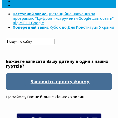
Наступний запис
Дистанційне навчання за
програмою “Цифрові інструменти Google для освіти”
від МОН і Google
Попередній запис
Кубок до Дня Конституції України
Бажаєте записати Вашу дитину в один з наших
гуртків?
Заповніть просту форму
Це займе у Вас не більше кількох хвилин