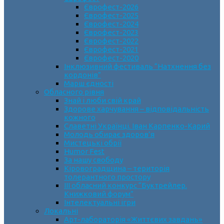
Єврофест-2026
Єврофест-2025
Єврофест-2024
Єврофест-2023
Єврофест-2022
Єврофест-2021
Єврофест-2020
Інклюзивний фестиваль “Натхнення без
кордонів”
Марш єдності
Обласного рівня
Знай і люби свій край
Здорове харчування – відповідальність
кожного
Славетні Українці. Іван Карпенко-Карий
Молодь обирає здоров’я
Мистецькі обрії
Humor Fest
За нашу свободу
Кіровоградщина – територія
толерантного простору
ІII обласний конкурс “Буктрейлер.
Книжковий форум”
Інтелектуальні ігри
Локальні
Арт-лабораторія «Життєвих завдань»