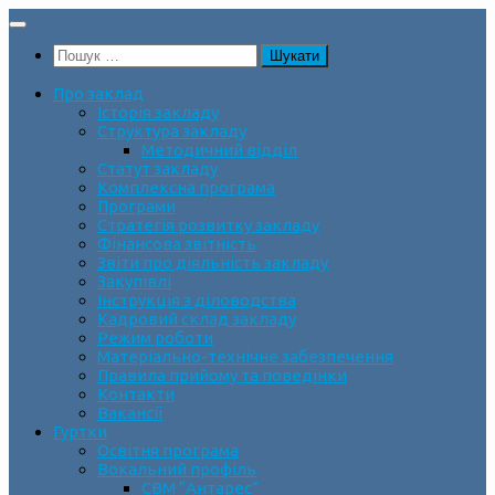
Skip
to
Пошук:
content
Про заклад
Історія закладу
Структура закладу
Методичний відділ
Статут закладу
Комплексна програма
Програми
Стратегія розвитку закладу
Фінансова звітність
Звіти про діяльність закладу
Закупівлі
Інструкція з діловодства
Кадровий склад закладу
Режим роботи
Матеріально-технічне забезпечення
Правила прийому та поведінки
Контакти
Вакансії
Гуртки
Освітня програма
Вокальний профіль
СВМ “Антарес”