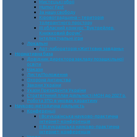
Мистецькі обрії
Humor Fest
За нашу свободу
Кіровоградщина – територія
толерантного простору
ІII обласний конкурс “Буктрейлер.
Книжковий форум”
Інтелектуальні ігри
Локальні
Арт-лабораторія «Життєвих завдань»
Нормативна база
Довідник директора закладу позашкільної
освіти
Накази
Листи/Положення
Охорона дитинства
Закони України
Укази Президента України
Стратегічний план діяльності МОН до 2027 р.
Робота ЗПО в умовах карантину
Науково-методична діяльність
Конференції
І Всеукраїнська науково-практична
інтернет-конференція
ІІ Всеукраїнська науково-практична
інтернет-конференція
Угоди