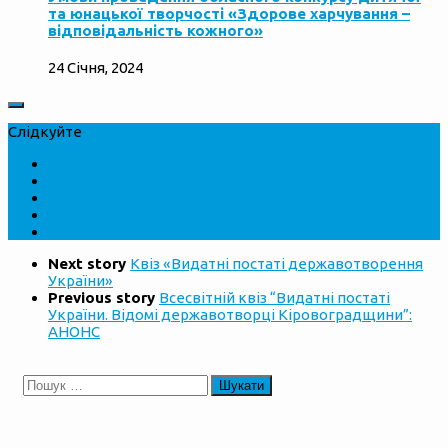
та юнацької творчості «Здорове харчування –
відповідальність кожного»
24 Січня, 2024
Слідкуйте
Next story
Квіз «Видатні постаті державотворення
України»
Previous story
Всесвітній квіз “Видатні постаті
України. Відомі державотворці Кіровоградщини”:
АНОНС
Пошук: