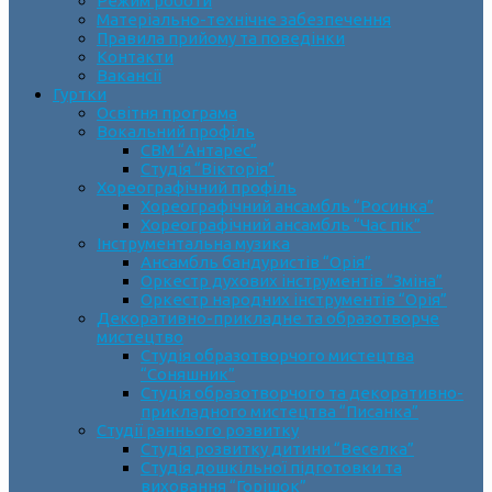
Режим роботи
Матеріально-технічне забезпечення
Правила прийому та поведінки
Контакти
Вакансії
Гуртки
Освітня програма
Вокальний профіль
СВМ “Антарес”
Студія “Вікторія”
Хореографічний профіль
Хореографічний ансамбль “Росинка”
Хореографічний ансамбль “Час пік”
Інструментальна музика
Ансамбль бандуристів “Орія”
Оркестр духових інструментів “Зміна”
Оркестр народних інструментів “Орія”
Декоративно-прикладне та образотворче
мистецтво
Cтудія образотворчого мистецтва
“Соняшник”
Студія образотворчого та декоративно-
прикладного мистецтва “Писанка”
Студії раннього розвитку
Студія розвитку дитини “Веселка”
Студія дошкільної підготовки та
виховання “Горішок”