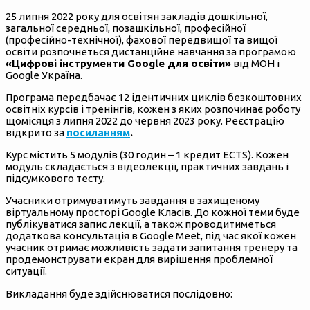
25 липня 2022 року для освітян закладів дошкільної,
загальної середньої, позашкільної, професійної
(професійно-технічної), фахової передвищої та вищої
освіти розпочнеться дистанційне навчання за програмою
«Цифрові інструменти Google для освіти»
від МОН і
Google Україна.
Програма передбачає 12 ідентичних циклів безкоштовних
освітніх курсів і тренінгів, кожен з яких розпочинає роботу
щомісяця з липня 2022 до червня 2023 року. Реєстрацію
відкрито за
посиланням
.
Курс містить 5 модулів (30 годин – 1 кредит ECTS). Кожен
модуль складається з відеолекції, практичних завдань і
підсумкового тесту.
Учасники отримуватимуть завдання в захищеному
віртуальному просторі Google Класів. До кожної теми буде
публікуватися запис лекції, а також проводитиметься
додаткова консультація в Google Meet, під час якої кожен
учасник отримає можливість задати запитання тренеру та
продемонструвати екран для вирішення проблемної
ситуації.
Викладання буде здійснюватися послідовно: