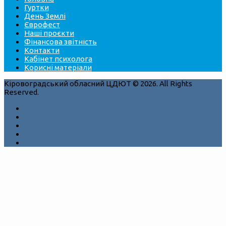
Гуртки
День Землі
Єврофест
Наші проєкти
Фінансова звітність
Контакти
Кабінет психолога
Корисні матеріали
Кіровоградський обласний ЦДЮТ © 2026. All Rights
Reserved.