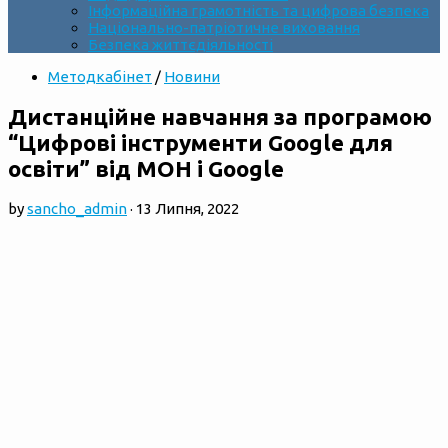
Інформаційна грамотність та цифрова безпека
Національно-патріотичне виховання
Безпека життєдіяльності
Методкабінет
/
Новини
Дистанційне навчання за програмою
“Цифрові інструменти Google для
освіти” від МОН і Google
by
sancho_admin
·
13 Липня, 2022