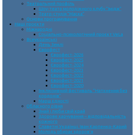
Театральний профіль
Шоу-театр молодіжного клубу “Імідж”
Театр-студія “Маска”
Основи програмування
Наші проєкти
Міжнародні
Соціально-психологічний проєкт VeLa
Всеукраїнські
День Землі
Єврофест
Єврофест-2026
Єврофест-2025
Єврофест-2024
Єврофест-2023
Єврофест-2022
Єврофест-2021
Єврофест-2020
Інклюзивний фестиваль “Натхнення без
кордонів”
Марш єдності
Обласного рівня
Знай і люби свій край
Здорове харчування – відповідальність
кожного
Славетні Українці. Іван Карпенко-Карий
Молодь обирає здоров’я