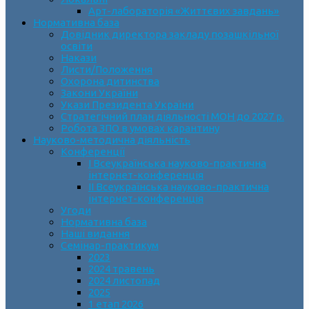
Арт-лабораторія «Життєвих завдань»
Нормативна база
Довідник директора закладу позашкільної
освіти
Накази
Листи/Положення
Охорона дитинства
Закони України
Укази Президента України
Стратегічний план діяльності МОН до 2027 р.
Робота ЗПО в умовах карантину
Науково-методична діяльність
Конференції
І Всеукраїнська науково-практична
інтернет-конференція
ІІ Всеукраїнська науково-практична
інтернет-конференція
Угоди
Нормативна база
Наші видання
Семінар-практикум
2023
2024 травень
2024 листопад
2025
1 етап 2026