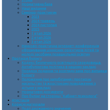
Нормативна база
Наші видання
Семінар-практикум
2023
2024 травень
2024 листопад
2025
1 етап 2026
2 етап 2026
3 етап 2026
Науково-практична інтернет-конференція
«Формування ціннісних орієнтирів дітей та
молоді засобами позашкільної освіти»
Протидія булінгу
Кодекс безпечного освітнього середовища.
Антибулінгова політика в нашому закладі
Порядок подання та розгляду заяв про випадки
булінгу
Положення про запобігання і протидію
насильству та жорстокому поводженню з
дітьми у закладі
Нормативні документи
Про булінг на сторінці “Кабінет психолога”
Атестація
Корисні матеріали
Події державного значення