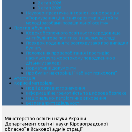
2 етап 2026
3 етап 2026
Науково-практична інтернет-конференція
«Формування ціннісних орієнтирів дітей та
молоді засобами позашкільної освіти»
Протидія булінгу
Кодекс безпечного освітнього середовища.
Антибулінгова політика в нашому закладі
Порядок подання та розгляду заяв про випадки
булінгу
Положення про запобігання і протидію
насильству та жорстокому поводженню з
дітьми у закладі
Нормативні документи
Про булінг на сторінці “Кабінет психолога”
Атестація
Корисні матеріали
Події державного значення
Інформаційна грамотність та цифрова безпека
Національно-патріотичне виховання
Безпека життєдіяльності
Міністерство освіти і науки України
Департамент освіти і науки Кіровоградської
обласної військової адміністрації