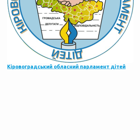
Кіровоградський обласний парламент дітей