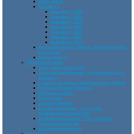
День Землі
Єврофест
Єврофест-2026
Єврофест-2025
Єврофест-2024
Єврофест-2023
Єврофест-2022
Єврофест-2021
Єврофест-2020
Інклюзивний фестиваль “Натхнення без
кордонів”
Марш єдності
Обласного рівня
Знай і люби свій край
Здорове харчування – відповідальність
кожного
Славетні Українці. Іван Карпенко-Карий
Молодь обирає здоров’я
Мистецькі обрії
Humor Fest
За нашу свободу
Кіровоградщина – територія
толерантного простору
ІII обласний конкурс “Буктрейлер.
Книжковий форум”
Інтелектуальні ігри
Локальні