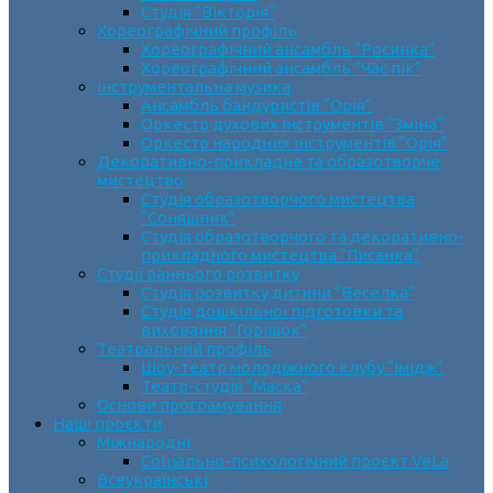
Студія “Вікторія”
Хореографічний профіль
Хореографічний ансамбль “Росинка”
Хореографічний ансамбль “Час пік”
Інструментальна музика
Ансамбль бандуристів “Орія”
Оркестр духових інструментів “Зміна”
Оркестр народних інструментів “Орія”
Декоративно-прикладне та образотворче
мистецтво
Cтудія образотворчого мистецтва
“Соняшник”
Студія образотворчого та декоративно-
прикладного мистецтва “Писанка”
Студії раннього розвитку
Студія розвитку дитини “Веселка”
Студія дошкільної підготовки та
виховання “Горішок”
Театральний профіль
Шоу-театр молодіжного клубу “Імідж”
Театр-студія “Маска”
Основи програмування
Наші проєкти
Міжнародні
Соціально-психологічний проєкт VeLa
Всеукраїнські