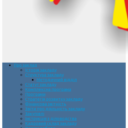
Про заклад
Історія закладу
Структура закладу
Методичний відділ
Статут закладу
Комплексна програма
Програми
Стратегія розвитку закладу
Фінансова звітність
Звіти про діяльність закладу
Закупівлі
Інструкція з діловодства
Кадровий склад закладу