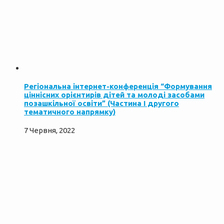
Регіональна інтернет-конференція “Формування
ціннісних орієнтирів дітей та молоді засобами
позашкільної освіти” (Частина І другого
тематичного напрямку)
7 Червня, 2022