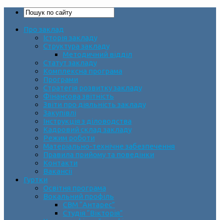
Про заклад
Історія закладу
Структура закладу
Методичний відділ
Статут закладу
Комплексна програма
Програми
Стратегія розвитку закладу
Фінансова звітність
Звіти про діяльність закладу
Закупівлі
Інструкція з діловодства
Кадровий склад закладу
Режим роботи
Матеріально-технічне забезпечення
Правила прийому та поведінки
Контакти
Вакансії
Гуртки
Освітня програма
Вокальний профіль
СВМ “Антарес”
Студія “Вікторія”