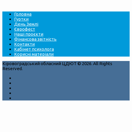
Головна
Гуртки
День Землі
Єврофест
Наші проєкти
Фінансова звітність
Контакти
Кабінет психолога
Корисні матеріали
Кіровоградський обласний ЦДЮТ © 2026. All Rights
Reserved.