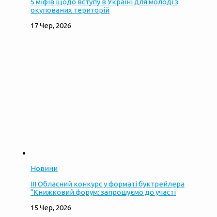
5 міфів щодо вступу в Україні для молоді з
окупованих територій
17 Чер, 2026
Новини
ІІІ Обласний конкурс у форматі буктрейлера
“Книжковий форум: запрошуємо до участі
15 Чер, 2026