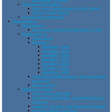
Театральний профіль
Шоу-театр молодіжного клубу “Імідж”
Театр-студія “Маска”
Основи програмування
Наші проєкти
Міжнародні
Соціально-психологічний проєкт VeLa
Всеукраїнські
День Землі
Єврофест
Єврофест-2026
Єврофест-2025
Єврофест-2024
Єврофест-2023
Єврофест-2022
Єврофест-2021
Єврофест-2020
Інклюзивний фестиваль “Натхнення без
кордонів”
Марш єдності
Обласного рівня
Знай і люби свій край
Здорове харчування – відповідальність
кожного
Славетні Українці. Іван Карпенко-Карий
Молодь обирає здоров’я