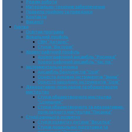
Режим роботи
Матеріально-технічне забезпечення
Правила прийому та поведінки
Контакти
Вакансії
Гуртки
Освітня програма
Вокальний профіль
СВМ “Антарес”
Студія “Вікторія”
Хореографічний профіль
Хореографічний ансамбль “Росинка”
Хореографічний ансамбль “Час пік”
Інструментальна музика
Ансамбль бандуристів “Орія”
Оркестр духових інструментів “Зміна”
Оркестр народних інструментів “Орія”
Декоративно-прикладне та образотворче
мистецтво
Cтудія образотворчого мистецтва
“Соняшник”
Студія образотворчого та декоративно-
прикладного мистецтва “Писанка”
Студії раннього розвитку
Студія розвитку дитини “Веселка”
Студія дошкільної підготовки та
виховання “Горішок”