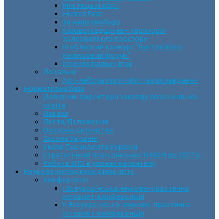
Мистецькі обрії
Humor Fest
За нашу свободу
Кіровоградщина – територія
толерантного простору
ІII обласний конкурс “Буктрейлер.
Книжковий форум”
Інтелектуальні ігри
Локальні
Арт-лабораторія «Життєвих завдань»
Нормативна база
Довідник директора закладу позашкільної
освіти
Накази
Листи/Положення
Охорона дитинства
Закони України
Укази Президента України
Стратегічний план діяльності МОН до 2027 р.
Робота ЗПО в умовах карантину
Науково-методична діяльність
Конференції
І Всеукраїнська науково-практична
інтернет-конференція
ІІ Всеукраїнська науково-практична
інтернет-конференція