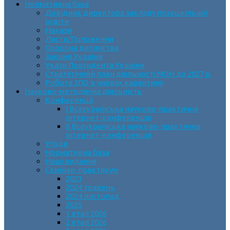
Нормативна база
Довідник директора закладу позашкільної
освіти
Накази
Листи/Положення
Охорона дитинства
Закони України
Укази Президента України
Стратегічний план діяльності МОН до 2027 р.
Робота ЗПО в умовах карантину
Науково-методична діяльність
Конференції
І Всеукраїнська науково-практична
інтернет-конференція
ІІ Всеукраїнська науково-практична
інтернет-конференція
Угоди
Нормативна база
Наші видання
Семінар-практикум
2023
2024 травень
2024 листопад
2025
1 етап 2026
2 етап 2026