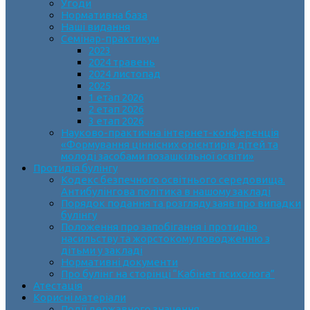
Угоди
Нормативна база
Наші видання
Семінар-практикум
2023
2024 травень
2024 листопад
2025
1 етап 2026
2 етап 2026
3 етап 2026
Науково-практична інтернет-конференція
«Формування ціннісних орієнтирів дітей та
молоді засобами позашкільної освіти»
Протидія булінгу
Кодекс безпечного освітнього середовища.
Антибулінгова політика в нашому закладі
Порядок подання та розгляду заяв про випадки
булінгу
Положення про запобігання і протидію
насильству та жорстокому поводженню з
дітьми у закладі
Нормативні документи
Про булінг на сторінці “Кабінет психолога”
Атестація
Корисні матеріали
Події державного значення