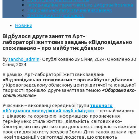
Інформаційна грамотність та цифрова безпека
Національно-патріотичне виховання
Безпека життєдіяльності
Новини
Відбулося друге заняття Арт-
лабораторії життєвих завдань «Відповідально
споживаємо – про майбутнє дбаємо»
by
sancho_admin
· Опубліковано
29 Січня, 2024
· Оновлено
30
Січня, 2024
В рамках Арт-лабораторії життєвих завдань
«Відповідально споживаємо – про майбутнє дбаємо»
у Кіровоградському обласному центрі дитячої та юнацької
творчості пройшло друге заняття за темою
«Обираємо еко-
стиль життя»
.
Учасники – вихованці середньої групи
творчого
об’єднання молодіжний клуб «Імідж»
– познайомилися
з цікавою та корисною інформацією про значення
терміну «еко стиль життя» , діяльність світових еко-
блогерів, які піклуються про довкілля, створюють важливі
проєкти для захисту ресурсів Землі. Діти також взнали про
нові тенденції у світогляді людства , що сприяють