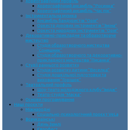
Хореографічний профіль
Хореографічний ансамбль “Росинка”
Хореографічний ансамбль “Час пік”
Інструментальна музика
Ансамбль бандуристів “Орія”
Оркестр духових інструментів “Зміна”
Оркестр народних інструментів “Орія”
Декоративно-прикладне та образотворче
мистецтво
Cтудія образотворчого мистецтва
“Соняшник”
Студія образотворчого та декоративно-
прикладного мистецтва “Писанка”
Студії раннього розвитку
Студія розвитку дитини “Веселка”
Студія дошкільної підготовки та
виховання “Горішок”
Театральний профіль
Шоу-театр молодіжного клубу “Імідж”
Театр-студія “Маска”
Основи програмування
Наші проєкти
Міжнародні
Соціально-психологічний проєкт VeLa
Всеукраїнські
День Землі
Єврофест