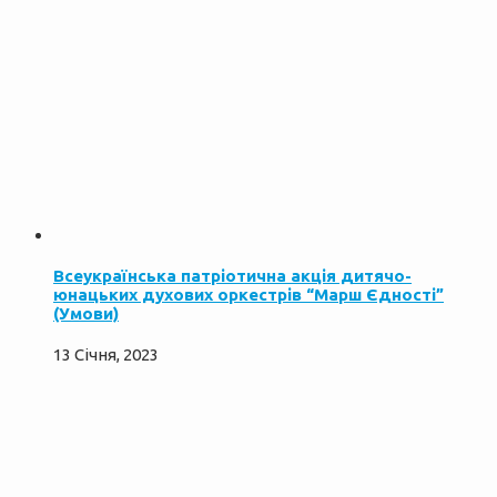
Всеукраїнська патріотична акція дитячо-
юнацьких духових оркестрів “Марш Єдності”
(Умови)
13 Січня, 2023