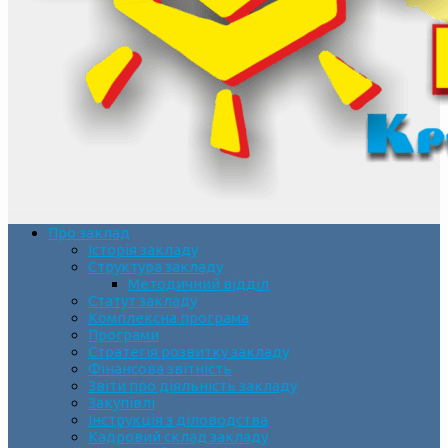
Про заклад
Історія закладу
Структура закладу
Методичний відділ
Статут закладу
Комплексна програма
Програми
Стратегія розвитку закладу
Фінансова звітність
Звіти про діяльність закладу
Закупівлі
Інструкція з діловодства
Кадровий склад закладу