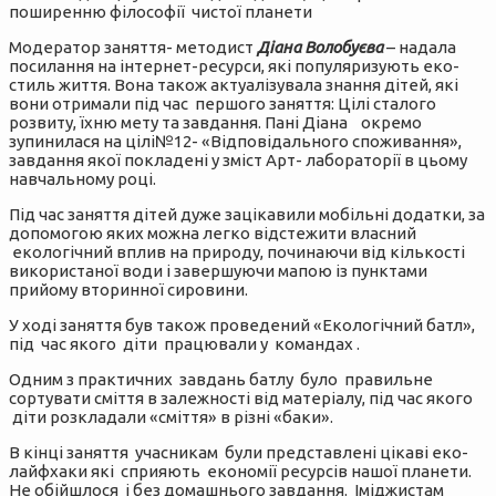
поширенню філософії чистої планети
Модератор заняття- методист
Діана Волобуєва
– надала
посилання на інтернет-ресурси, які популяризують еко-
стиль життя. Вона також актуалізувала знання дітей, які
вони отримали під час першого заняття: Цілі сталого
розвиту, їхню мету та завдання. Пані Діана окремо
зупинилася на цілі№12- «Відповідального споживання»,
завдання якої покладені у зміст Арт- лабораторії в цьому
навчальному році.
Під час заняття дітей дуже зацікавили мобільні додатки, за
допомогою яких можна легко відстежити власний
екологічний вплив на природу, починаючи від кількості
використаної води і завершуючи мапою із пунктами
прийому вторинної сировини.
У ході заняття був також проведений «Екологічний батл»,
під час якого діти працювали у командах .
Одним з практичних завдань батлу було правильне
сортувати сміття в залежності від матеріалу, під час якого
діти розкладали «сміття» в різні «баки».
В кінці заняття учасникам були представлені цікаві еко-
лайфхаки які сприяють економії ресурсів нашої планети.
Не обійшлося і без домашнього завдання. Іміджистам