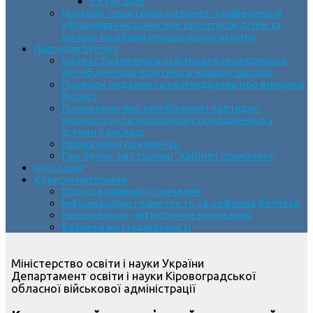
3 етап 2026
Науково-практична інтернет-конференція
«Формування ціннісних орієнтирів дітей та
молоді засобами позашкільної освіти»
Протидія булінгу
Кодекс безпечного освітнього середовища.
Антибулінгова політика в нашому закладі
Порядок подання та розгляду заяв про випадки
булінгу
Положення про запобігання і протидію
насильству та жорстокому поводженню з
дітьми у закладі
Нормативні документи
Про булінг на сторінці “Кабінет психолога”
Атестація
Корисні матеріали
Події державного значення
Інформаційна грамотність та цифрова безпека
Національно-патріотичне виховання
Безпека життєдіяльності
Міністерство освіти і науки України
Департамент освіти і науки Кіровоградської
обласної військової адміністрації