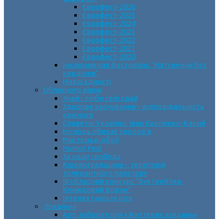
Єврофест-2026
Єврофест-2025
Єврофест-2024
Єврофест-2023
Єврофест-2022
Єврофест-2021
Єврофест-2020
Інклюзивний фестиваль “Натхнення без
кордонів”
Марш єдності
Обласного рівня
Знай і люби свій край
Здорове харчування – відповідальність
кожного
Славетні Українці. Іван Карпенко-Карий
Молодь обирає здоров’я
Мистецькі обрії
Humor Fest
За нашу свободу
Кіровоградщина – територія
толерантного простору
ІII обласний конкурс “Буктрейлер.
Книжковий форум”
Інтелектуальні ігри
Локальні
Арт-лабораторія «Життєвих завдань»