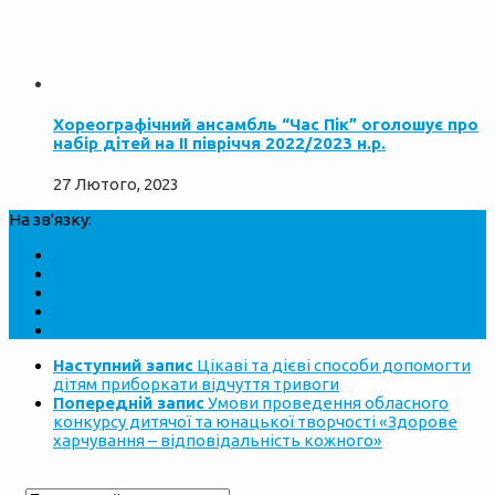
Хореографічний ансамбль “Час Пік” оголошує про
набір дітей на ІІ півріччя 2022/2023 н.р.
27 Лютого, 2023
На зв'язку:
Наступний запис
Цікаві та дієві способи допомогти
дітям приборкати відчуття тривоги
Попередній запис
Умови проведення обласного
конкурсу дитячої та юнацької творчості «Здорове
харчування – відповідальність кожного»