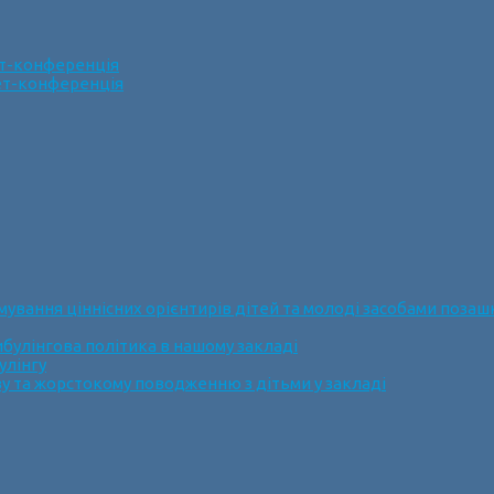
ет-конференція
нет-конференція
ання ціннісних орієнтирів дітей та молоді засобами позашк
булінгова політика в нашому закладі
улінгу
у та жорстокому поводженню з дітьми у закладі