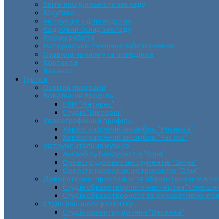
Звіти про діяльність закладу
Закупівлі
Інструкція з діловодства
Кадровий склад закладу
Режим роботи
Матеріально-технічне забезпечення
Правила прийому та поведінки
Контакти
Вакансії
Гуртки
Освітня програма
Вокальний профіль
СВМ “Антарес”
Студія “Вікторія”
Хореографічний профіль
Хореографічний ансамбль “Росинка”
Хореографічний ансамбль “Час пік”
Інструментальна музика
Ансамбль бандуристів “Орія”
Оркестр духових інструментів “Зміна”
Оркестр народних інструментів “Орія”
Декоративно-прикладне та образотворче мист
Cтудія образотворчого мистецтва “Соняшн
Студія образотворчого та декоративно-пр
Студії раннього розвитку
Студія розвитку дитини “Веселка”