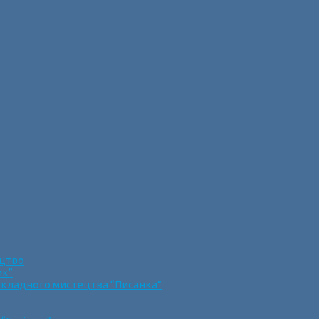
ецтво
ик”
икладного мистецтва “Писанка”