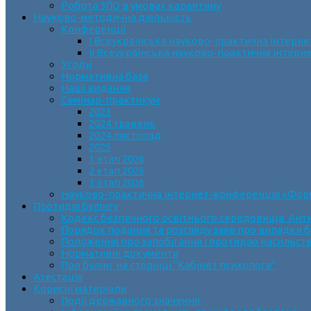
Робота ЗПО в умовах карантину
Науково-методична діяльність
Конференції
І Всеукраїнська науково-практична інтерн
ІІ Всеукраїнська науково-практична інтер
Угоди
Нормативна база
Наші видання
Семінар-практикум
2023
2024 травень
2024 листопад
2025
1 етап 2026
2 етап 2026
3 етап 2026
Науково-практична інтернет-конференція «Формув
Протидія булінгу
Кодекс безпечного освітнього середовища. Анти
Порядок подання та розгляду заяв про випадки б
Положення про запобігання і протидію насильств
Нормативні документи
Про булінг на сторінці “Кабінет психолога”
Атестація
Корисні матеріали
Події державного значення