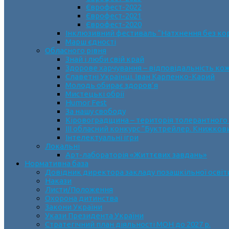
Єврофест-2022
Єврофест-2021
Єврофест-2020
Інклюзивний фестиваль “Натхнення без ко
Марш єдності
Обласного рівня
Знай і люби свій край
Здорове харчування – відповідальність ко
Славетні Українці. Іван Карпенко-Карий
Молодь обирає здоров’я
Мистецькі обрії
Humor Fest
За нашу свободу
Кіровоградщина – територія толерантного
ІII обласний конкурс “Буктрейлер. Книжков
Інтелектуальні ігри
Локальні
Арт-лабораторія «Життєвих завдань»
Нормативна база
Довідник директора закладу позашкільної освіт
Накази
Листи/Положення
Охорона дитинства
Закони України
Укази Президента України
Стратегічний план діяльності МОН до 2027 р.