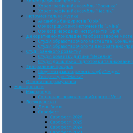
Хореографічний профіль
Хореографічний ансамбль “Росинка”
Хореографічний ансамбль “Час пік”
Інструментальна музика
Ансамбль бандуристів “Орія”
Оркестр духових інструментів “Зміна”
Оркестр народних інструментів “Орія”
Декоративно-прикладне та образотворче мист
Cтудія образотворчого мистецтва “Соняшн
Студія образотворчого та декоративно-пр
Студії раннього розвитку
Студія розвитку дитини “Веселка”
Студія дошкільної підготовки та виховання
Театральний профіль
Шоу-театр молодіжного клубу “Імідж”
Театр-студія “Маска”
Основи програмування
Наші проєкти
Міжнародні
Соціально-психологічний проєкт VeLa
Всеукраїнські
День Землі
Єврофест
Єврофест-2026
Єврофест-2025
Єврофест-2024
Єврофест-2023