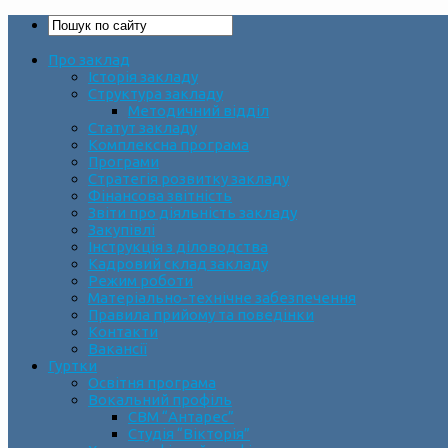
Про заклад
Історія закладу
Структура закладу
Методичний відділ
Статут закладу
Комплексна програма
Програми
Стратегія розвитку закладу
Фінансова звітність
Звіти про діяльність закладу
Закупівлі
Інструкція з діловодства
Кадровий склад закладу
Режим роботи
Матеріально-технічне забезпечення
Правила прийому та поведінки
Контакти
Вакансії
Гуртки
Освітня програма
Вокальний профіль
СВМ “Антарес”
Студія “Вікторія”