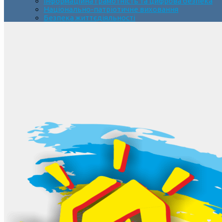
Інформаційна грамотність та цифрова безпека
Національно-патріотичне виховання
Безпека життєдіяльності