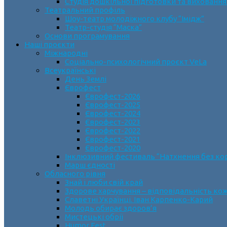
Студія дошкільної підготовки та виховання
Театральний профіль
Шоу-театр молодіжного клубу “Імідж”
Театр-студія “Маска”
Основи програмування
Наші проєкти
Міжнародні
Соціально-психологічний проєкт VeLa
Всеукраїнські
День Землі
Єврофест
Єврофест-2026
Єврофест-2025
Єврофест-2024
Єврофест-2023
Єврофест-2022
Єврофест-2021
Єврофест-2020
Інклюзивний фестиваль “Натхнення без ко
Марш єдності
Обласного рівня
Знай і люби свій край
Здорове харчування – відповідальність ко
Славетні Українці. Іван Карпенко-Карий
Молодь обирає здоров’я
Мистецькі обрії
Humor Fest