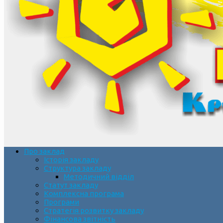
Про заклад
Історія закладу
Структура закладу
Методичний відділ
Статут закладу
Комплексна програма
Програми
Стратегія розвитку закладу
Фінансова звітність