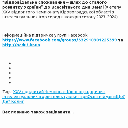
“Відповідальне споживання – шлях до сталого
розвитку України” до Всесвітнього дня Землі
(Х етапу
XХV відкритого Чемпіонату Кіровоградської області з
інтелектуальних ігор серед школярів сезону 2023-2024)
Інформаційна підтримка у групі Fаcebook
https://www.facebook.com/groups/332910381225399
та
http://ocdut.kr.ua
Tags:
XXV відкритий Чемпіонат Кіровоградщини з
інтелектуальних ігор
інтелектуальні ігри
Освітній узвіз
Що?
Де? Коли?
Вас повинно також зацікавити...