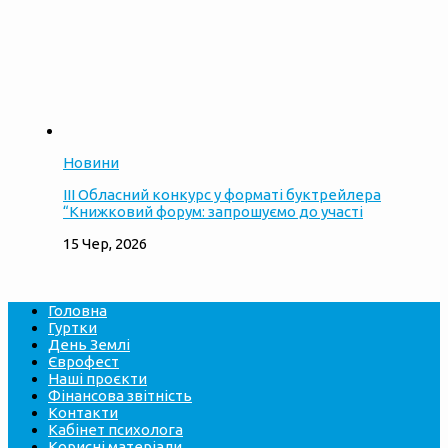
Новини
ІІІ Обласний конкурс у форматі буктрейлера
“Книжковий форум: запрошуємо до участі
15 Чер, 2026
Головна
Гуртки
День Землі
Єврофест
Наші проєкти
Фінансова звітність
Контакти
Кабінет психолога
Корисні матеріали