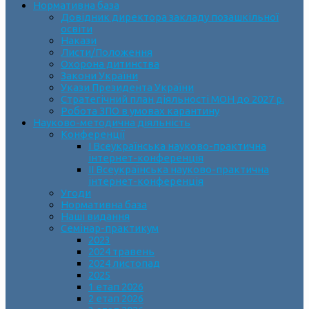
Нормативна база
Довідник директора закладу позашкільної
освіти
Накази
Листи/Положення
Охорона дитинства
Закони України
Укази Президента України
Стратегічний план діяльності МОН до 2027 р.
Робота ЗПО в умовах карантину
Науково-методична діяльність
Конференції
І Всеукраїнська науково-практична
інтернет-конференція
ІІ Всеукраїнська науково-практична
інтернет-конференція
Угоди
Нормативна база
Наші видання
Семінар-практикум
2023
2024 травень
2024 листопад
2025
1 етап 2026
2 етап 2026