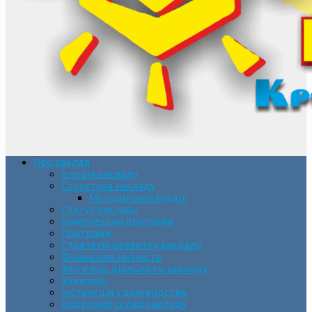
Про заклад
Історія закладу
Структура закладу
Методичний відділ
Статут закладу
Комплексна програма
Програми
Стратегія розвитку закладу
Фінансова звітність
Звіти про діяльність закладу
Закупівлі
Інструкція з діловодства
Кадровий склад закладу