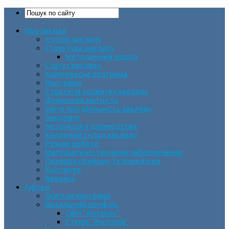
Про заклад
Історія закладу
Структура закладу
Методичний відділ
Статут закладу
Комплексна програма
Програми
Стратегія розвитку закладу
Фінансова звітність
Звіти про діяльність закладу
Закупівлі
Інструкція з діловодства
Кадровий склад закладу
Режим роботи
Матеріально-технічне забезпечення
Правила прийому та поведінки
Контакти
Вакансії
Гуртки
Освітня програма
Вокальний профіль
СВМ “Антарес”
Студія “Вікторія”