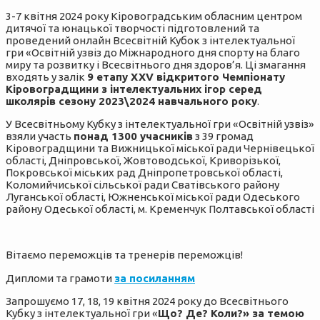
3-7 квітня 2024 року Кіровоградським обласним центром
дитячої та юнацької творчості підготовлений та
проведений онлайн Всесвітній Кубок з інтелектуальної
гри «Освітній узвіз до Міжнародного дня спорту на благо
миру та розвитку і Всесвітнього дня здоров’я. Ці змагання
входять у залік
9 етапу ХХV відкритого Чемпіонату
Кіровоградщини з інтелектуальних ігор серед
школярів сезону 2023\2024 навчального року
.
У Всесвітньому Кубку з інтелектуальної гри «Освітній узвіз»
взяли участь
понад 1300 учасників
з 39 громад
Кіровоградщини та Вижницької міської ради Чернівецької
області, Дніпровської, Жовтоводської, Криворізької,
Покровської міських рад Дніпропетровської області,
Коломийчиської сільської ради Сватівського району
Луганської області, Южненської міської ради Одеського
району Одеської області, м. Кременчук Полтавської області
Вітаємо переможців та тренерів переможців!
Дипломи та грамоти
за посиланням
Запрошуємо 17, 18, 19 квітня 2024 року до Всесвітнього
Кубку з інтелектуальної гри «
Що? Де? Коли?» за темою