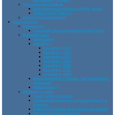
Театральний профіль
Шоу-театр молодіжного клубу “Імідж”
Театр-студія “Маска”
Основи програмування
Наші проєкти
Міжнародні
Соціально-психологічний проєкт VeLa
Всеукраїнські
День Землі
Єврофест
Єврофест-2026
Єврофест-2025
Єврофест-2024
Єврофест-2023
Єврофест-2022
Єврофест-2021
Єврофест-2020
Інклюзивний фестиваль “Натхнення без
кордонів”
Марш єдності
Обласного рівня
Знай і люби свій край
Здорове харчування – відповідальність
кожного
Славетні Українці. Іван Карпенко-Карий
Молодь обирає здоров’я