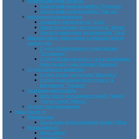
Хореографічний профіль
Хореографічний ансамбль “Росинка”
Хореографічний ансамбль “Час пік”
Інструментальна музика
Ансамбль бандуристів “Орія”
Оркестр духових інструментів “Зміна”
Оркестр народних інструментів “Орія”
Декоративно-прикладне та образотворче
мистецтво
Cтудія образотворчого мистецтва
“Соняшник”
Студія образотворчого та декоративно-
прикладного мистецтва “Писанка”
Студії раннього розвитку
Студія розвитку дитини “Веселка”
Студія дошкільної підготовки та
виховання “Горішок”
Театральний профіль
Шоу-театр молодіжного клубу “Імідж”
Театр-студія “Маска”
Основи програмування
Наші проєкти
Міжнародні
Соціально-психологічний проєкт VeLa
Всеукраїнські
День Землі
Єврофест