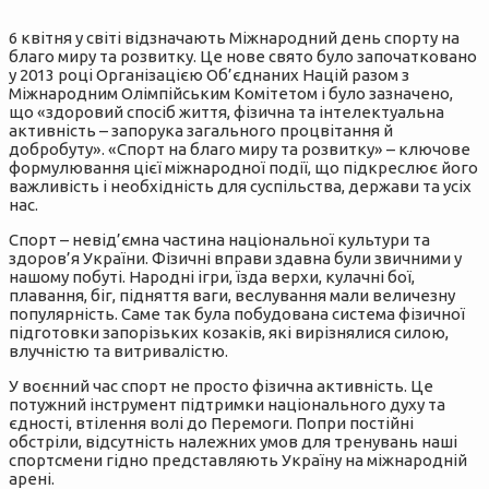
6 квітня у світі відзначають Міжнародний день спорту на
благо миру та розвитку. Це нове свято було започатковано
у 2013 році Організацією Об’єднаних Націй разом з
Міжнародним Олімпійським Комітетом і було зазначено,
що «здоровий спосіб життя, фізична та інтелектуальна
активність – запорука загального процвітання й
добробуту». «Спорт на благо миру та розвитку» – ключове
формулювання цієї міжнародної події, що підкреслює його
важливість і необхідність для суспільства, держави та усіх
нас.
Спорт – невід’ємна частина національної культури та
здоров’я України. Фізичні вправи здавна були звичними у
нашому побуті. Народні ігри, їзда верхи, кулачні бої,
плавання, біг, підняття ваги, веслування мали величезну
популярність. Саме так була побудована система фізичної
підготовки запорізьких козаків, які вирізнялися силою,
влучністю та витривалістю.
У воєнний час спорт не просто фізична активність. Це
потужний інструмент підтримки національного духу та
єдності, втілення волі до Перемоги. Попри постійні
обстріли, відсутність належних умов для тренувань наші
спортсмени гідно представляють Україну на міжнародній
арені.