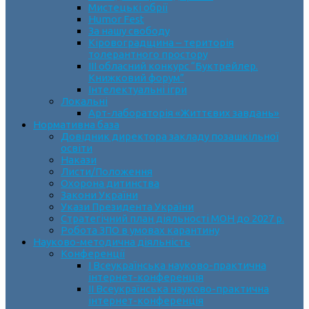
Мистецькі обрії
Humor Fest
За нашу свободу
Кіровоградщина – територія
толерантного простору
ІII обласний конкурс “Буктрейлер.
Книжковий форум”
Інтелектуальні ігри
Локальні
Арт-лабораторія «Життєвих завдань»
Нормативна база
Довідник директора закладу позашкільної
освіти
Накази
Листи/Положення
Охорона дитинства
Закони України
Укази Президента України
Стратегічний план діяльності МОН до 2027 р.
Робота ЗПО в умовах карантину
Науково-методична діяльність
Конференції
І Всеукраїнська науково-практична
інтернет-конференція
ІІ Всеукраїнська науково-практична
інтернет-конференція