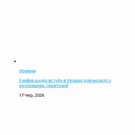
Новини
5 міфів щодо вступу в Україні для молоді з
окупованих територій
17 Чер, 2026