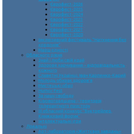
Єврофест-2026
Єврофест-2025
Єврофест-2024
Єврофест-2023
Єврофест-2022
Єврофест-2021
Єврофест-2020
Інклюзивний фестиваль “Натхнення без
кордонів”
Марш єдності
Обласного рівня
Знай і люби свій край
Здорове харчування – відповідальність
кожного
Славетні Українці. Іван Карпенко-Карий
Молодь обирає здоров’я
Мистецькі обрії
Humor Fest
За нашу свободу
Кіровоградщина – територія
толерантного простору
ІII обласний конкурс “Буктрейлер.
Книжковий форум”
Інтелектуальні ігри
Локальні
Арт-лабораторія «Життєвих завдань»