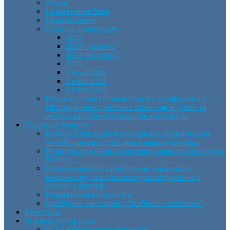
Угоди
Нормативна база
Наші видання
Семінар-практикум
2023
2024 травень
2024 листопад
2025
1 етап 2026
2 етап 2026
3 етап 2026
Науково-практична інтернет-конференція
«Формування ціннісних орієнтирів дітей та
молоді засобами позашкільної освіти»
Протидія булінгу
Кодекс безпечного освітнього середовища.
Антибулінгова політика в нашому закладі
Порядок подання та розгляду заяв про випадки
булінгу
Положення про запобігання і протидію
насильству та жорстокому поводженню з
дітьми у закладі
Нормативні документи
Про булінг на сторінці “Кабінет психолога”
Атестація
Корисні матеріали
Події державного значення