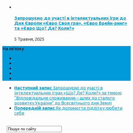
Запрошуємо до участі в інтелектуальних ігри до
Дня Європи «Євро Своя гра», «Євро Брейн-ринг»
та «Євро Що? Де? Коли?»
5 Травня, 2025
На зв'язку:
Наступний запис
Запрошуємо до участі в
інтелектуальних іграх «Що? Де? Коли?» за темою
“Відповідальне споживання – шлях до сталого
розвитку України” до Всесвітнього дня Землі
Попередній запис
Як допомогти підлітку любити
себе