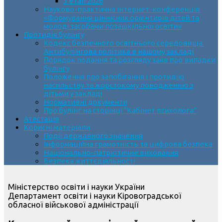
3 етап 2026
Науково-практична інтернет-конференція
«Формування ціннісних орієнтирів дітей та
молоді засобами позашкільної освіти»
Протидія булінгу
Кодекс безпечного освітнього середовища.
Антибулінгова політика в нашому закладі
Порядок подання та розгляду заяв про випадки
булінгу
Положення про запобігання і протидію
насильству та жорстокому поводженню з
дітьми у закладі
Нормативні документи
Про булінг на сторінці “Кабінет психолога”
Атестація
Корисні матеріали
Події державного значення
Інформаційна грамотність та цифрова безпека
Національно-патріотичне виховання
Безпека життєдіяльності
Міністерство освіти і науки України
Департамент освіти і науки Кіровоградської
обласної військової адміністрації