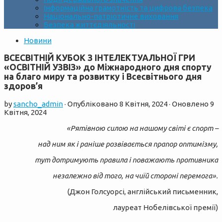
Інформаційна грамотність та цифрова безпека
Національно-патріотичне виховання
Безпека життєдіяльності
Новини
ВСЕСВІТНІЙ КУБОК З ІНТЕЛЕКТУАЛЬНОЇ ГРИ
«ОСВІТНІЙ УЗВІЗ» до Міжнародного дня спорту
на благо миру та розвитку і Всесвітнього дня
здоров’я
by
sancho_admin
· Опубліковано
8 Квітня, 2024
· Оновлено
9
Квітня, 2024
«Рятівною силою на нашому світі є спорт –
над ним як і раніше розвівається прапор оптимізму,
тут дотримують правила і поважають противника
незалежно від того, на чиїй стороні перемога».
(Джон Голсуорсі, англійський письменник,
лауреат Нобелівської премії)