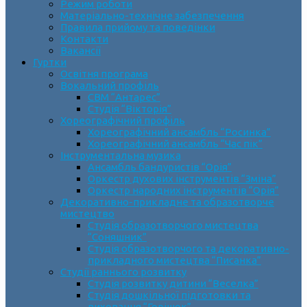
Режим роботи
Матеріально-технічне забезпечення
Правила прийому та поведінки
Контакти
Вакансії
Гуртки
Освітня програма
Вокальний профіль
СВМ “Антарес”
Студія “Вікторія”
Хореографічний профіль
Хореографічний ансамбль “Росинка”
Хореографічний ансамбль “Час пік”
Інструментальна музика
Ансамбль бандуристів “Орія”
Оркестр духових інструментів “Зміна”
Оркестр народних інструментів “Орія”
Декоративно-прикладне та образотворче
мистецтво
Cтудія образотворчого мистецтва
“Соняшник”
Студія образотворчого та декоративно-
прикладного мистецтва “Писанка”
Студії раннього розвитку
Студія розвитку дитини “Веселка”
Студія дошкільної підготовки та
виховання “Горішок”