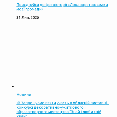
Приєднуйся до фотоісторії «Локаворство: смаки
моєї громади»
31 Лип, 2026
Новини
🎨 Запрошуємо взяти участь в обласній виставці-
конкурсі декоративно-ужиткового і
образотворчого мистецтва “Знай і люби свій
край”