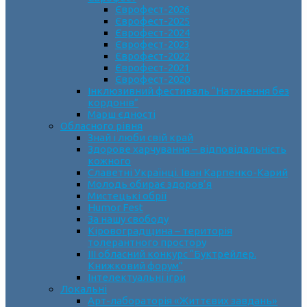
Єврофест-2026
Єврофест-2025
Єврофест-2024
Єврофест-2023
Єврофест-2022
Єврофест-2021
Єврофест-2020
Інклюзивний фестиваль “Натхнення без
кордонів”
Марш єдності
Обласного рівня
Знай і люби свій край
Здорове харчування – відповідальність
кожного
Славетні Українці. Іван Карпенко-Карий
Молодь обирає здоров’я
Мистецькі обрії
Humor Fest
За нашу свободу
Кіровоградщина – територія
толерантного простору
ІII обласний конкурс “Буктрейлер.
Книжковий форум”
Інтелектуальні ігри
Локальні
Арт-лабораторія «Життєвих завдань»