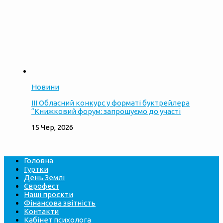
Новини
ІІІ Обласний конкурс у форматі буктрейлера
“Книжковий форум: запрошуємо до участі
15 Чер, 2026
Головна
Гуртки
День Землі
Єврофест
Наші проєкти
Фінансова звітність
Контакти
Кабінет психолога