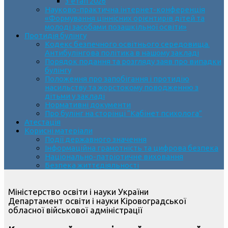
3 етап 2026
Науково-практична інтернет-конференція
«Формування ціннісних орієнтирів дітей та
молоді засобами позашкільної освіти»
Протидія булінгу
Кодекс безпечного освітнього середовища.
Антибулінгова політика в нашому закладі
Порядок подання та розгляду заяв про випадки
булінгу
Положення про запобігання і протидію
насильству та жорстокому поводженню з
дітьми у закладі
Нормативні документи
Про булінг на сторінці “Кабінет психолога”
Атестація
Корисні матеріали
Події державного значення
Інформаційна грамотність та цифрова безпека
Національно-патріотичне виховання
Безпека життєдіяльності
Міністерство освіти і науки України
Департамент освіти і науки Кіровоградської
обласної військової адміністрації