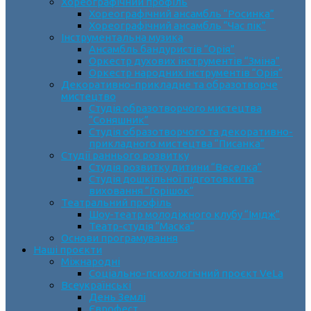
Хореографічний профіль
Хореографічний ансамбль “Росинка”
Хореографічний ансамбль “Час пік”
Інструментальна музика
Ансамбль бандуристів “Орія”
Оркестр духових інструментів “Зміна”
Оркестр народних інструментів “Орія”
Декоративно-прикладне та образотворче
мистецтво
Cтудія образотворчого мистецтва
“Соняшник”
Студія образотворчого та декоративно-
прикладного мистецтва “Писанка”
Студії раннього розвитку
Студія розвитку дитини “Веселка”
Студія дошкільної підготовки та
виховання “Горішок”
Театральний профіль
Шоу-театр молодіжного клубу “Імідж”
Театр-студія “Маска”
Основи програмування
Наші проєкти
Міжнародні
Соціально-психологічний проєкт VeLa
Всеукраїнські
День Землі
Єврофест