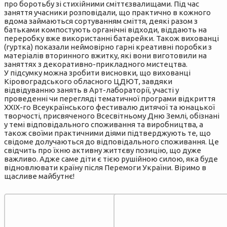
про боротьбу зі стихійними сміттєзвалищами. Під час
заняття учасники розповідали, що практично в кожного
вдома займаються сортуванням сміття, деякі разом з
батьками компостують органічні відходи, віддають на
переробку вже використанні батарейки. Також вихованці
(гуртка) показали неймовірно гарні креативні поробки з
матеріалів вторинного вжитку, які вони виготовили на
заняттях з декоративно-прикладного мистецтва.
У підсумку можна зробити висновки, що вихованці
Кіровоградського обласного ЦДЮТ, завдяки
відвідуванню занять в Арт-лабораторії, участі у
проведенні чи перегляді тематичної програми відкриття
ХХІХ-го Всеукраїнського фестивалю дитячої та юнацької
творчості, присвяченого Всесвітньому Дню Землі, обізнані
у темі відповідального споживання та виробництва, а
також своїми практичними діями підтверджують те, що
свідоме долучаються до відповідального споживання. Це
свідчить про їхню активну життєву позицію, що дуже
важливо. Адже саме діти є тією рушійною силою, яка буде
відновлювати країну після Перемоги України. Віримо в
щасливе майбутнє!