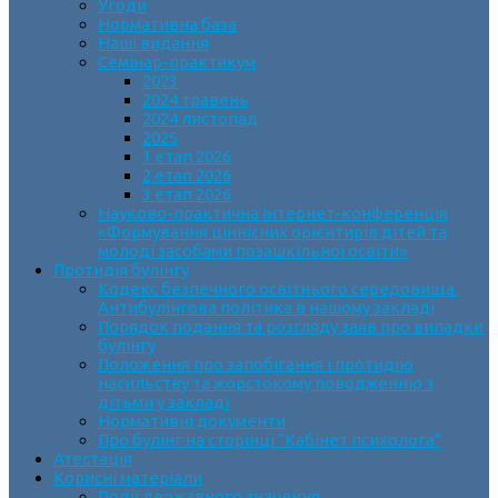
Угоди
Нормативна база
Наші видання
Семінар-практикум
2023
2024 травень
2024 листопад
2025
1 етап 2026
2 етап 2026
3 етап 2026
Науково-практична інтернет-конференція
«Формування ціннісних орієнтирів дітей та
молоді засобами позашкільної освіти»
Протидія булінгу
Кодекс безпечного освітнього середовища.
Антибулінгова політика в нашому закладі
Порядок подання та розгляду заяв про випадки
булінгу
Положення про запобігання і протидію
насильству та жорстокому поводженню з
дітьми у закладі
Нормативні документи
Про булінг на сторінці “Кабінет психолога”
Атестація
Корисні матеріали
Події державного значення