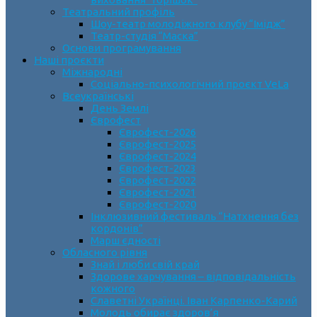
Театральний профіль
Шоу-театр молодіжного клубу “Імідж”
Театр-студія “Маска”
Основи програмування
Наші проєкти
Міжнародні
Соціально-психологічний проєкт VeLa
Всеукраїнські
День Землі
Єврофест
Єврофест-2026
Єврофест-2025
Єврофест-2024
Єврофест-2023
Єврофест-2022
Єврофест-2021
Єврофест-2020
Інклюзивний фестиваль “Натхнення без
кордонів”
Марш єдності
Обласного рівня
Знай і люби свій край
Здорове харчування – відповідальність
кожного
Славетні Українці. Іван Карпенко-Карий
Молодь обирає здоров’я