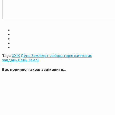
Tags:
XXIX День Землі
Арт-лабораторія життєвих
завдань
День Землі
Вас повинно також зацікавити...