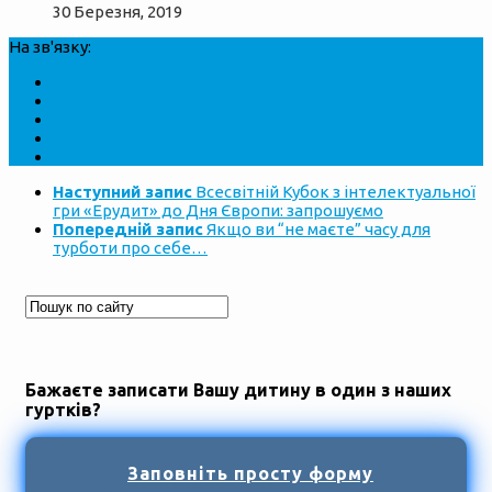
30 Березня, 2019
На зв'язку:
Наступний запис
Всесвітній Кубок з інтелектуальної
гри «Ерудит» до Дня Європи: запрошуємо
Попередній запис
Якщо ви “не маєте” часу для
турботи про себе…
Бажаєте записати Вашу дитину в один з наших
гуртків?
Заповніть просту форму