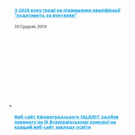
З 2020 року гроші на підвищення кваліфікації
“ходитимуть за вчителям”
30 Грудня, 2019
Веб-сайт Кіровоградського ОЦДЮТ здобув
перемогу на ІХ Всеукраїнському конкурсі на
кращий веб-сайт закладу освіти