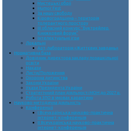
Мистецькі обрії
Humor Fest
За нашу свободу
Кіровоградщина – територія
толерантного простору
ІII обласний конкурс “Буктрейлер.
Книжковий форум”
Інтелектуальні ігри
Локальні
Арт-лабораторія «Життєвих завдань»
Нормативна база
Довідник директора закладу позашкільної
освіти
Накази
Листи/Положення
Охорона дитинства
Закони України
Укази Президента України
Стратегічний план діяльності МОН до 2027 р.
Робота ЗПО в умовах карантину
Науково-методична діяльність
Конференції
І Всеукраїнська науково-практична
інтернет-конференція
ІІ Всеукраїнська науково-практична
інтернет-конференція