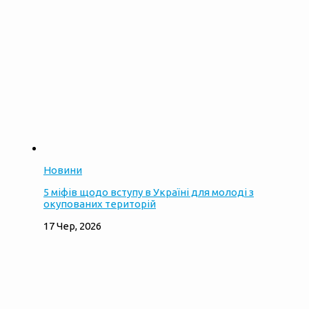
Новини
5 міфів щодо вступу в Україні для молоді з
окупованих територій
17 Чер, 2026