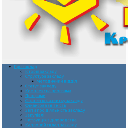
Про заклад
Історія закладу
Структура закладу
Методичний відділ
Статут закладу
Комплексна програма
Програми
Стратегія розвитку закладу
Фінансова звітність
Звіти про діяльність закладу
Закупівлі
Інструкція з діловодства
Кадровий склад закладу