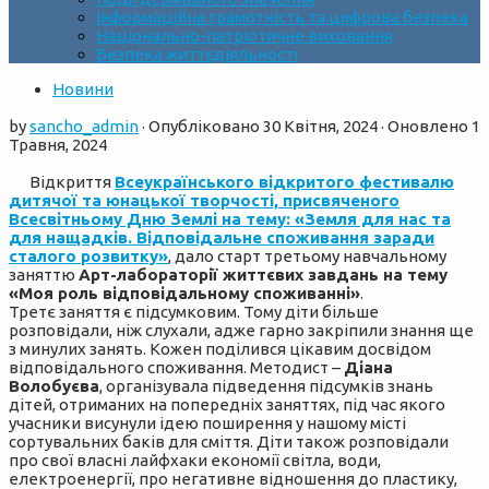
Інформаційна грамотність та цифрова безпека
Національно-патріотичне виховання
Безпека життєдіяльності
Новини
by
sancho_admin
· Опубліковано
30 Квітня, 2024
· Оновлено
1
Травня, 2024
Відкриття
Всеукраїнського відкритого фестивалю
дитячої та юнацької творчості, присвяченого
Всесвітньому Дню Землі на тему: «Земля для нас та
для нащадків. Відповідальне споживання заради
сталого розвитку»
, дало старт третьому навчальному
заняттю
Арт-лабораторії життєвих завдань на тему
«Моя роль відповідальному споживанні»
.
Третє заняття є підсумковим. Тому діти більше
розповідали, ніж слухали, адже гарно закріпили знання ще
з минулих занять. Кожен поділився цікавим досвідом
відповідального споживання. Методист –
Діана
Волобуєва
, організувала підведення підсумків знань
дітей, отриманих на попередніх заняттях, під час якого
учасники висунули ідею поширення у нашому місті
сортувальних баків для сміття. Діти також розповідали
про свої власні лайфхаки економії світла, води,
електроенергії, про негативне відношення до пластику,