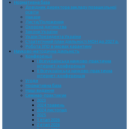
Нормативна база
Довідник директора закладу позашкільної
освіти
Накази
Листи/Положення
Охорона дитинства
Закони України
Укази Президента України
Стратегічний план діяльності МОН до 2027 р.
Робота ЗПО в умовах карантину
Науково-методична діяльність
Конференції
І Всеукраїнська науково-практична
інтернет-конференція
ІІ Всеукраїнська науково-практична
інтернет-конференція
Угоди
Нормативна база
Наші видання
Семінар-практикум
2023
2024 травень
2024 листопад
2025
1 етап 2026
2 етап 2026