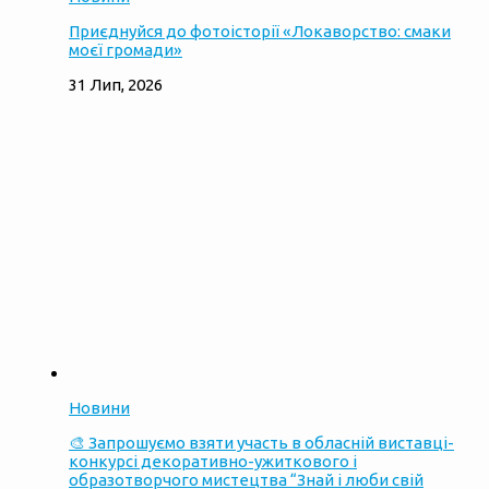
Приєднуйся до фотоісторії «Локаворство: смаки
моєї громади»
31 Лип, 2026
Новини
🎨 Запрошуємо взяти участь в обласній виставці-
конкурсі декоративно-ужиткового і
образотворчого мистецтва “Знай і люби свій