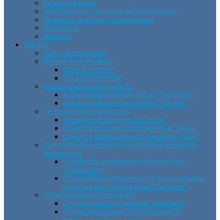
Режим роботи
Матеріально-технічне забезпечення
Правила прийому та поведінки
Контакти
Вакансії
Гуртки
Освітня програма
Вокальний профіль
СВМ “Антарес”
Студія “Вікторія”
Хореографічний профіль
Хореографічний ансамбль “Росинка”
Хореографічний ансамбль “Час пік”
Інструментальна музика
Ансамбль бандуристів “Орія”
Оркестр духових інструментів “Зміна”
Оркестр народних інструментів “Орія”
Декоративно-прикладне та образотворче
мистецтво
Cтудія образотворчого мистецтва
“Соняшник”
Студія образотворчого та декоративно-
прикладного мистецтва “Писанка”
Студії раннього розвитку
Студія розвитку дитини “Веселка”
Студія дошкільної підготовки та
виховання “Горішок”