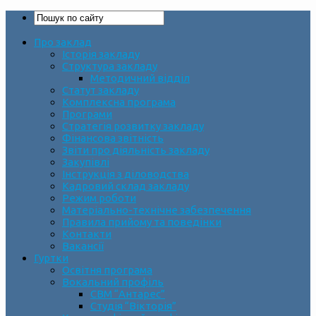
Про заклад
Історія закладу
Структура закладу
Методичний відділ
Статут закладу
Комплексна програма
Програми
Стратегія розвитку закладу
Фінансова звітність
Звіти про діяльність закладу
Закупівлі
Інструкція з діловодства
Кадровий склад закладу
Режим роботи
Матеріально-технічне забезпечення
Правила прийому та поведінки
Контакти
Вакансії
Гуртки
Освітня програма
Вокальний профіль
СВМ “Антарес”
Студія “Вікторія”