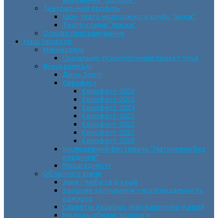
Театральний профіль
Шоу-театр молодіжного клубу “Імідж”
Театр-студія “Маска”
Основи програмування
Наші проєкти
Міжнародні
Соціально-психологічний проєкт VeLa
Всеукраїнські
День Землі
Єврофест
Єврофест-2026
Єврофест-2025
Єврофест-2024
Єврофест-2023
Єврофест-2022
Єврофест-2021
Єврофест-2020
Інклюзивний фестиваль “Натхнення без
кордонів”
Марш єдності
Обласного рівня
Знай і люби свій край
Здорове харчування – відповідальність
кожного
Славетні Українці. Іван Карпенко-Карий
Молодь обирає здоров’я