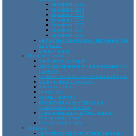
Єврофест-2026
Єврофест-2025
Єврофест-2024
Єврофест-2023
Єврофест-2022
Єврофест-2021
Єврофест-2020
Інклюзивний фестиваль “Натхнення без
кордонів”
Марш єдності
Обласного рівня
Знай і люби свій край
Здорове харчування – відповідальність
кожного
Славетні Українці. Іван Карпенко-Карий
Молодь обирає здоров’я
Мистецькі обрії
Humor Fest
За нашу свободу
Кіровоградщина – територія
толерантного простору
ІII обласний конкурс “Буктрейлер.
Книжковий форум”
Інтелектуальні ігри
Локальні
Арт-лабораторія «Життєвих завдань»