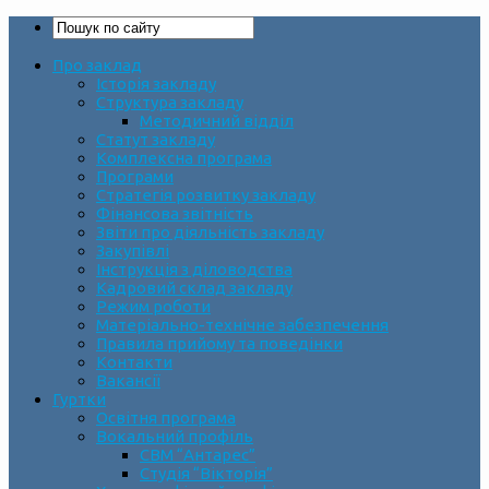
Про заклад
Історія закладу
Структура закладу
Методичний відділ
Статут закладу
Комплексна програма
Програми
Стратегія розвитку закладу
Фінансова звітність
Звіти про діяльність закладу
Закупівлі
Інструкція з діловодства
Кадровий склад закладу
Режим роботи
Матеріально-технічне забезпечення
Правила прийому та поведінки
Контакти
Вакансії
Гуртки
Освітня програма
Вокальний профіль
СВМ “Антарес”
Студія “Вікторія”