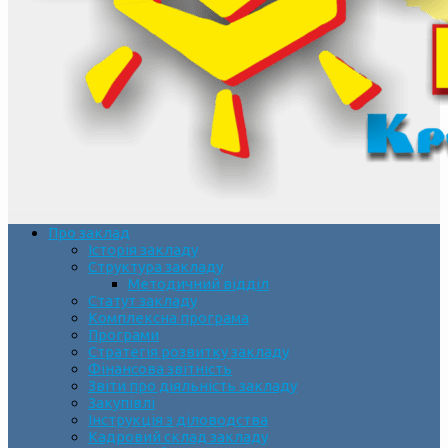
Про заклад
Історія закладу
Структура закладу
Методичний відділ
Статут закладу
Комплексна програма
Програми
Стратегія розвитку закладу
Фінансова звітність
Звіти про діяльність закладу
Закупівлі
Інструкція з діловодства
Кадровий склад закладу