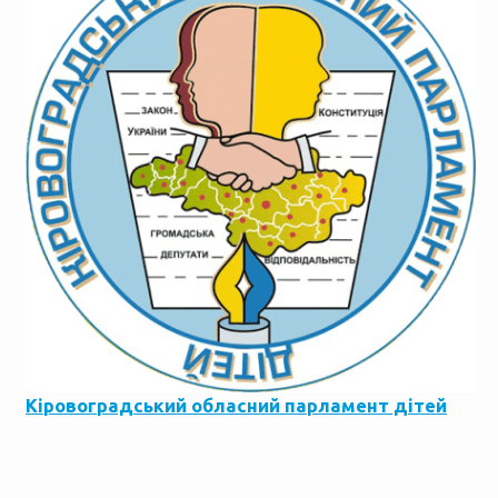
Кіровоградський обласний парламент дітей