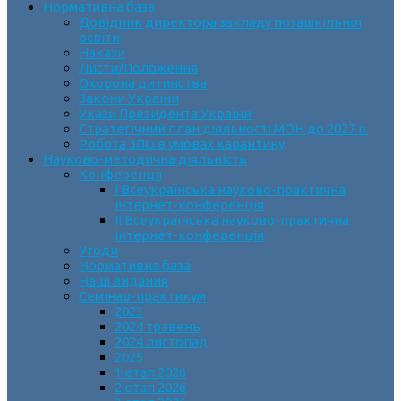
Нормативна база
Довідник директора закладу позашкільної
освіти
Накази
Листи/Положення
Охорона дитинства
Закони України
Укази Президента України
Стратегічний план діяльності МОН до 2027 р.
Робота ЗПО в умовах карантину
Науково-методична діяльність
Конференції
І Всеукраїнська науково-практична
інтернет-конференція
ІІ Всеукраїнська науково-практична
інтернет-конференція
Угоди
Нормативна база
Наші видання
Семінар-практикум
2023
2024 травень
2024 листопад
2025
1 етап 2026
2 етап 2026