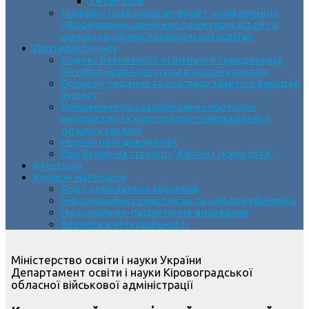
3 етап 2026
Науково-практична інтернет-конференція
«Формування ціннісних орієнтирів дітей та
молоді засобами позашкільної освіти»
Протидія булінгу
Кодекс безпечного освітнього середовища.
Антибулінгова політика в нашому закладі
Порядок подання та розгляду заяв про випадки
булінгу
Положення про запобігання і протидію
насильству та жорстокому поводженню з
дітьми у закладі
Нормативні документи
Про булінг на сторінці “Кабінет психолога”
Атестація
Корисні матеріали
Події державного значення
Інформаційна грамотність та цифрова безпека
Національно-патріотичне виховання
Безпека життєдіяльності
Міністерство освіти і науки України
Департамент освіти і науки Кіровоградської
обласної військової адміністрації