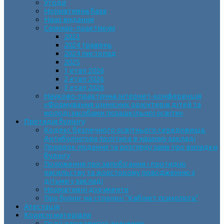
Угоди
Нормативна база
Наші видання
Семінар-практикум
2023
2024 травень
2024 листопад
2025
1 етап 2026
2 етап 2026
3 етап 2026
Науково-практична інтернет-конференція
«Формування ціннісних орієнтирів дітей та
молоді засобами позашкільної освіти»
Протидія булінгу
Кодекс безпечного освітнього середовища.
Антибулінгова політика в нашому закладі
Порядок подання та розгляду заяв про випадки
булінгу
Положення про запобігання і протидію
насильству та жорстокому поводженню з
дітьми у закладі
Нормативні документи
Про булінг на сторінці “Кабінет психолога”
Атестація
Корисні матеріали
Події державного значення