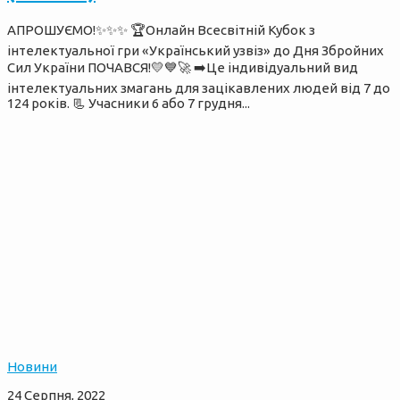
АПРОШУЄМО!✨✨✨ 🏆Онлайн Всесвітній Кубок з
інтелектуальної гри «Український узвіз» до Дня Збройних
Сил України ПОЧАВСЯ!💛💙🚀 ➡️Це індивідуальний вид
інтелектуальних змагань для зацікавлених людей від 7 до
124 років. 📃 Учасники 6 або 7 грудня...
Новини
24 Серпня, 2022