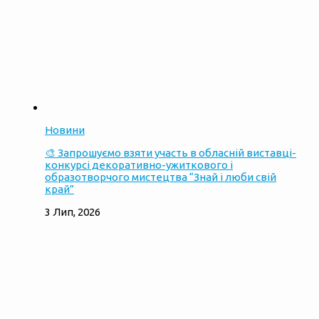
Новини
🎨 Запрошуємо взяти участь в обласній виставці-
конкурсі декоративно-ужиткового і
образотворчого мистецтва “Знай і люби свій
край”
3 Лип, 2026