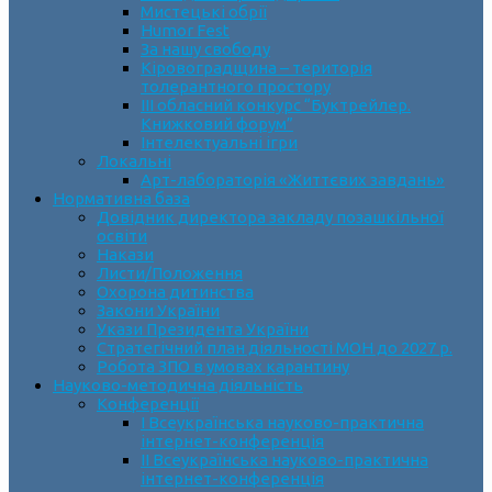
Мистецькі обрії
Humor Fest
За нашу свободу
Кіровоградщина – територія
толерантного простору
ІII обласний конкурс “Буктрейлер.
Книжковий форум”
Інтелектуальні ігри
Локальні
Арт-лабораторія «Життєвих завдань»
Нормативна база
Довідник директора закладу позашкільної
освіти
Накази
Листи/Положення
Охорона дитинства
Закони України
Укази Президента України
Стратегічний план діяльності МОН до 2027 р.
Робота ЗПО в умовах карантину
Науково-методична діяльність
Конференції
І Всеукраїнська науково-практична
інтернет-конференція
ІІ Всеукраїнська науково-практична
інтернет-конференція