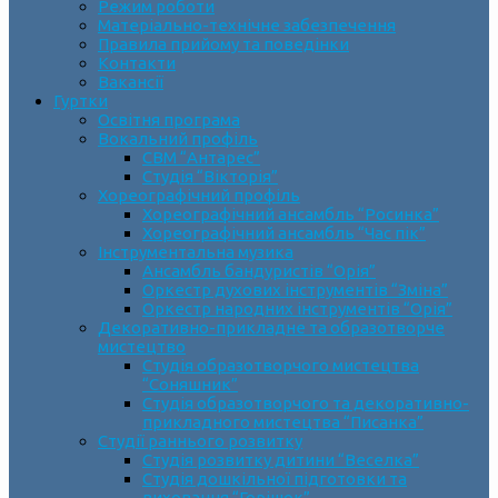
Режим роботи
Матеріально-технічне забезпечення
Правила прийому та поведінки
Контакти
Вакансії
Гуртки
Освітня програма
Вокальний профіль
СВМ “Антарес”
Студія “Вікторія”
Хореографічний профіль
Хореографічний ансамбль “Росинка”
Хореографічний ансамбль “Час пік”
Інструментальна музика
Ансамбль бандуристів “Орія”
Оркестр духових інструментів “Зміна”
Оркестр народних інструментів “Орія”
Декоративно-прикладне та образотворче
мистецтво
Cтудія образотворчого мистецтва
“Соняшник”
Студія образотворчого та декоративно-
прикладного мистецтва “Писанка”
Студії раннього розвитку
Студія розвитку дитини “Веселка”
Студія дошкільної підготовки та
виховання “Горішок”