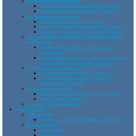
Хореографічний профіль
Хореографічний ансамбль “Росинка”
Хореографічний ансамбль “Час пік”
Інструментальна музика
Ансамбль бандуристів “Орія”
Оркестр духових інструментів “Зміна”
Оркестр народних інструментів “Орія”
Декоративно-прикладне та образотворче
мистецтво
Cтудія образотворчого мистецтва
“Соняшник”
Студія образотворчого та декоративно-
прикладного мистецтва “Писанка”
Студії раннього розвитку
Студія розвитку дитини “Веселка”
Студія дошкільної підготовки та
виховання “Горішок”
Театральний профіль
Шоу-театр молодіжного клубу “Імідж”
Театр-студія “Маска”
Основи програмування
Наші проєкти
Міжнародні
Соціально-психологічний проєкт VeLa
Всеукраїнські
День Землі
Єврофест