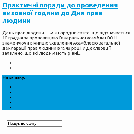
Практичні поради до проведення
виховної години до Дня прав
людини
День прав людини — міжнародне свято, що відзначається
10 грудня за пропозицією Генеральної асамблеї ООН,
знаменуючи річницю ухвалення Асамблеєю Загальної
декларації прав людини в 1948 році. У Декларації
заявлено, що всі люди мають рівні...
На зв'язку: