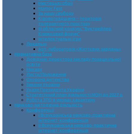
Мистецькі обрії
Humor Fest
За нашу свободу
Кіровоградщина – територія
толерантного простору
ІII обласний конкурс “Буктрейлер.
Книжковий форум”
Інтелектуальні ігри
Локальні
Арт-лабораторія «Життєвих завдань»
Нормативна база
Довідник директора закладу позашкільної
освіти
Накази
Листи/Положення
Охорона дитинства
Закони України
Укази Президента України
Стратегічний план діяльності МОН до 2027 р.
Робота ЗПО в умовах карантину
Науково-методична діяльність
Конференції
І Всеукраїнська науково-практична
інтернет-конференція
ІІ Всеукраїнська науково-практична
інтернет-конференція