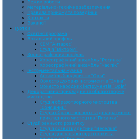
Режим роботи
Матеріально-технічне забезпечення
Правила прийому та поведінки
Контакти
Вакансії
Гуртки
Освітня програма
Вокальний профіль
СВМ “Антарес”
Студія “Вікторія”
Хореографічний профіль
Хореографічний ансамбль “Росинка”
Хореографічний ансамбль “Час пік”
Інструментальна музика
Ансамбль бандуристів “Орія”
Оркестр духових інструментів “Зміна”
Оркестр народних інструментів “Орія”
Декоративно-прикладне та образотворче
мистецтво
Cтудія образотворчого мистецтва
“Соняшник”
Студія образотворчого та декоративно-
прикладного мистецтва “Писанка”
Студії раннього розвитку
Студія розвитку дитини “Веселка”
Студія дошкільної підготовки та
виховання “Горішок”