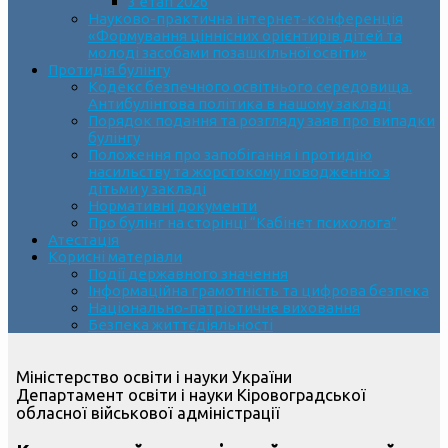
3 етап 2026
Науково-практична інтернет-конференція
«Формування ціннісних орієнтирів дітей та
молоді засобами позашкільної освіти»
Протидія булінгу
Кодекс безпечного освітнього середовища.
Антибулінгова політика в нашому закладі
Порядок подання та розгляду заяв про випадки
булінгу
Положення про запобігання і протидію
насильству та жорстокому поводженню з
дітьми у закладі
Нормативні документи
Про булінг на сторінці “Кабінет психолога”
Атестація
Корисні матеріали
Події державного значення
Інформаційна грамотність та цифрова безпека
Національно-патріотичне виховання
Безпека життєдіяльності
Міністерство освіти і науки України
Департамент освіти і науки Кіровоградської
обласної військової адміністрації