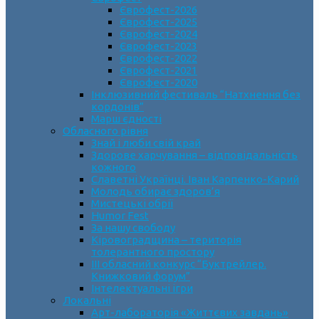
Єврофест-2026
Єврофест-2025
Єврофест-2024
Єврофест-2023
Єврофест-2022
Єврофест-2021
Єврофест-2020
Інклюзивний фестиваль “Натхнення без
кордонів”
Марш єдності
Обласного рівня
Знай і люби свій край
Здорове харчування – відповідальність
кожного
Славетні Українці. Іван Карпенко-Карий
Молодь обирає здоров’я
Мистецькі обрії
Humor Fest
За нашу свободу
Кіровоградщина – територія
толерантного простору
ІII обласний конкурс “Буктрейлер.
Книжковий форум”
Інтелектуальні ігри
Локальні
Арт-лабораторія «Життєвих завдань»