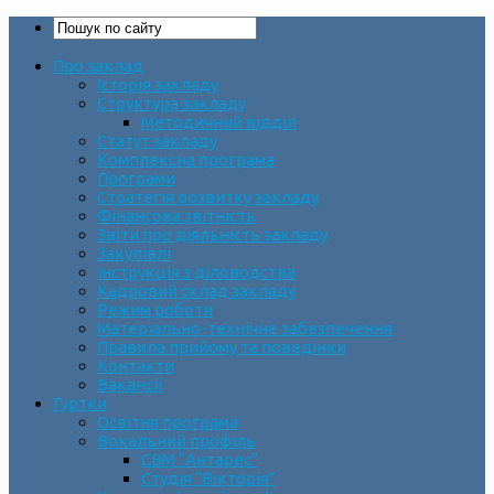
Про заклад
Історія закладу
Структура закладу
Методичний відділ
Статут закладу
Комплексна програма
Програми
Стратегія розвитку закладу
Фінансова звітність
Звіти про діяльність закладу
Закупівлі
Інструкція з діловодства
Кадровий склад закладу
Режим роботи
Матеріально-технічне забезпечення
Правила прийому та поведінки
Контакти
Вакансії
Гуртки
Освітня програма
Вокальний профіль
СВМ “Антарес”
Студія “Вікторія”