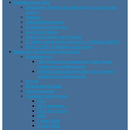
Нормативна база
Довідник директора закладу позашкільної
освіти
Накази
Листи/Положення
Охорона дитинства
Закони України
Укази Президента України
Стратегічний план діяльності МОН до 2027 р.
Робота ЗПО в умовах карантину
Науково-методична діяльність
Конференції
І Всеукраїнська науково-практична
інтернет-конференція
ІІ Всеукраїнська науково-практична
інтернет-конференція
Угоди
Нормативна база
Наші видання
Семінар-практикум
2023
2024 травень
2024 листопад
2025
1 етап 2026
2 етап 2026