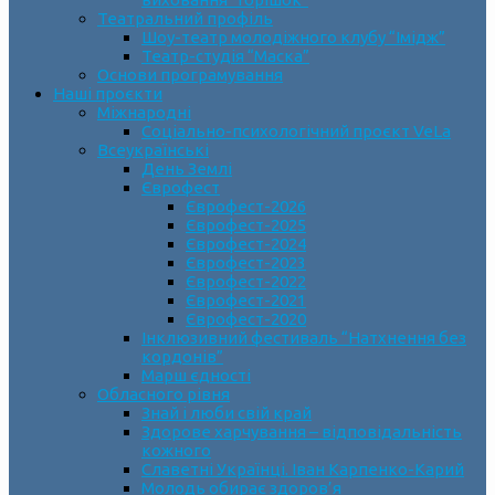
Театральний профіль
Шоу-театр молодіжного клубу “Імідж”
Театр-студія “Маска”
Основи програмування
Наші проєкти
Міжнародні
Соціально-психологічний проєкт VeLa
Всеукраїнські
День Землі
Єврофест
Єврофест-2026
Єврофест-2025
Єврофест-2024
Єврофест-2023
Єврофест-2022
Єврофест-2021
Єврофест-2020
Інклюзивний фестиваль “Натхнення без
кордонів”
Марш єдності
Обласного рівня
Знай і люби свій край
Здорове харчування – відповідальність
кожного
Славетні Українці. Іван Карпенко-Карий
Молодь обирає здоров’я