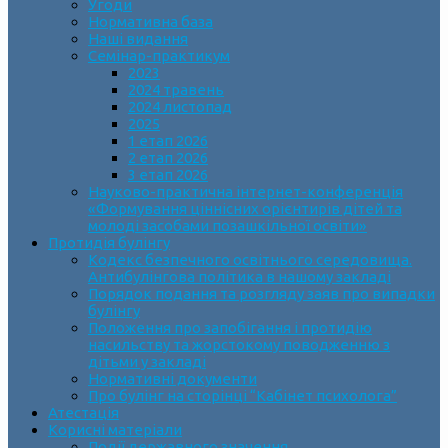
Угоди
Нормативна база
Наші видання
Семінар-практикум
2023
2024 травень
2024 листопад
2025
1 етап 2026
2 етап 2026
3 етап 2026
Науково-практична інтернет-конференція
«Формування ціннісних орієнтирів дітей та
молоді засобами позашкільної освіти»
Протидія булінгу
Кодекс безпечного освітнього середовища.
Антибулінгова політика в нашому закладі
Порядок подання та розгляду заяв про випадки
булінгу
Положення про запобігання і протидію
насильству та жорстокому поводженню з
дітьми у закладі
Нормативні документи
Про булінг на сторінці “Кабінет психолога”
Атестація
Корисні матеріали
Події державного значення