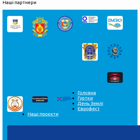
Наші партнери
Головна
Гуртки
День Землі
Єврофест
Наші проєкти