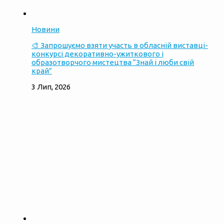
Новини
🎨 Запрошуємо взяти участь в обласній виставці-
конкурсі декоративно-ужиткового і
образотворчого мистецтва “Знай і люби свій
край”
3 Лип, 2026