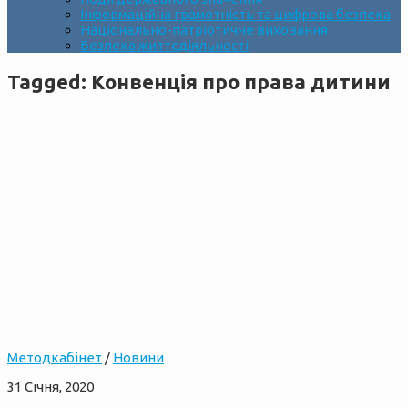
Інформаційна грамотність та цифрова безпека
Національно-патріотичне виховання
Безпека життєдіяльності
Tagged:
Конвенція про права дитини
Методкабінет
/
Новини
31 Січня, 2020