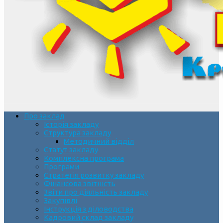
Про заклад
Історія закладу
Структура закладу
Методичний відділ
Статут закладу
Комплексна програма
Програми
Стратегія розвитку закладу
Фінансова звітність
Звіти про діяльність закладу
Закупівлі
Інструкція з діловодства
Кадровий склад закладу