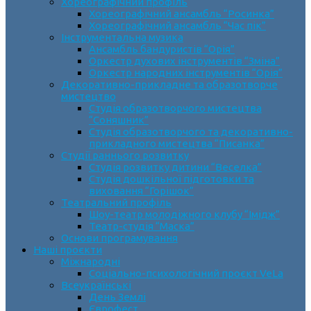
Хореографічний профіль
Хореографічний ансамбль “Росинка”
Хореографічний ансамбль “Час пік”
Інструментальна музика
Ансамбль бандуристів “Орія”
Оркестр духових інструментів “Зміна”
Оркестр народних інструментів “Орія”
Декоративно-прикладне та образотворче
мистецтво
Cтудія образотворчого мистецтва
“Соняшник”
Студія образотворчого та декоративно-
прикладного мистецтва “Писанка”
Студії раннього розвитку
Студія розвитку дитини “Веселка”
Студія дошкільної підготовки та
виховання “Горішок”
Театральний профіль
Шоу-театр молодіжного клубу “Імідж”
Театр-студія “Маска”
Основи програмування
Наші проєкти
Міжнародні
Соціально-психологічний проєкт VeLa
Всеукраїнські
День Землі
Єврофест