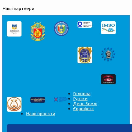
Наші партнери
Головна
Гуртки
День Землі
Єврофест
Наші проєкти