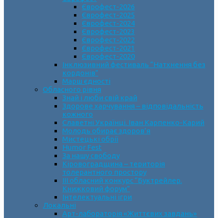
Єврофест-2026
Єврофест-2025
Єврофест-2024
Єврофест-2023
Єврофест-2022
Єврофест-2021
Єврофест-2020
Інклюзивний фестиваль “Натхнення без
кордонів”
Марш єдності
Обласного рівня
Знай і люби свій край
Здорове харчування – відповідальність
кожного
Славетні Українці. Іван Карпенко-Карий
Молодь обирає здоров’я
Мистецькі обрії
Humor Fest
За нашу свободу
Кіровоградщина – територія
толерантного простору
ІII обласний конкурс “Буктрейлер.
Книжковий форум”
Інтелектуальні ігри
Локальні
Арт-лабораторія «Життєвих завдань»