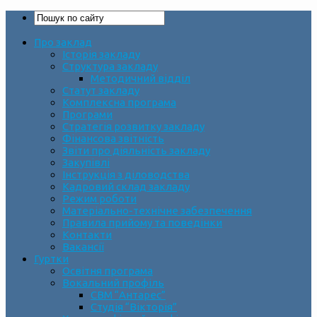
Про заклад
Історія закладу
Структура закладу
Методичний відділ
Статут закладу
Комплексна програма
Програми
Стратегія розвитку закладу
Фінансова звітність
Звіти про діяльність закладу
Закупівлі
Інструкція з діловодства
Кадровий склад закладу
Режим роботи
Матеріально-технічне забезпечення
Правила прийому та поведінки
Контакти
Вакансії
Гуртки
Освітня програма
Вокальний профіль
СВМ “Антарес”
Студія “Вікторія”