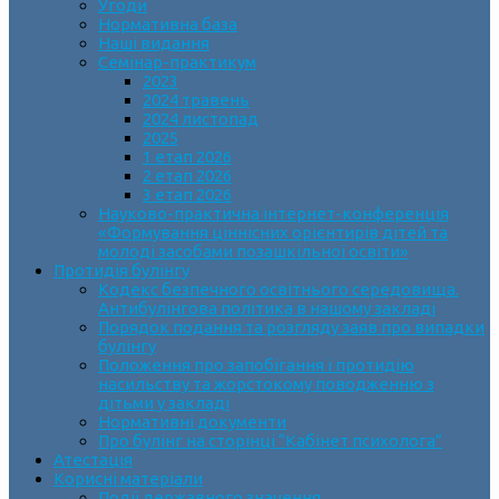
Угоди
Нормативна база
Наші видання
Семінар-практикум
2023
2024 травень
2024 листопад
2025
1 етап 2026
2 етап 2026
3 етап 2026
Науково-практична інтернет-конференція
«Формування ціннісних орієнтирів дітей та
молоді засобами позашкільної освіти»
Протидія булінгу
Кодекс безпечного освітнього середовища.
Антибулінгова політика в нашому закладі
Порядок подання та розгляду заяв про випадки
булінгу
Положення про запобігання і протидію
насильству та жорстокому поводженню з
дітьми у закладі
Нормативні документи
Про булінг на сторінці “Кабінет психолога”
Атестація
Корисні матеріали
Події державного значення