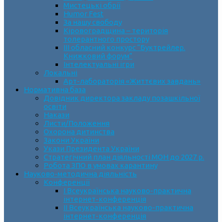
Мистецькі обрії
Humor Fest
За нашу свободу
Кіровоградщина – територія
толерантного простору
ІII обласний конкурс “Буктрейлер.
Книжковий форум”
Інтелектуальні ігри
Локальні
Арт-лабораторія «Життєвих завдань»
Нормативна база
Довідник директора закладу позашкільної
освіти
Накази
Листи/Положення
Охорона дитинства
Закони України
Укази Президента України
Стратегічний план діяльності МОН до 2027 р.
Робота ЗПО в умовах карантину
Науково-методична діяльність
Конференції
І Всеукраїнська науково-практична
інтернет-конференція
ІІ Всеукраїнська науково-практична
інтернет-конференція