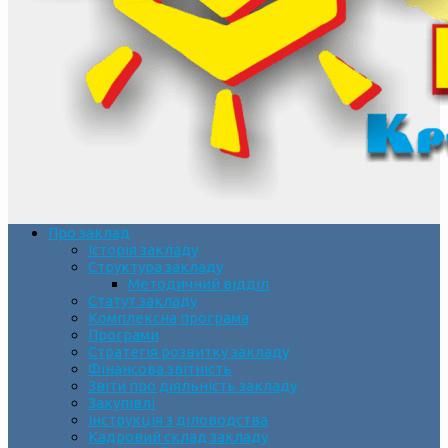
Про заклад
Історія закладу
Структура закладу
Методичний відділ
Статут закладу
Комплексна програма
Програми
Стратегія розвитку закладу
Фінансова звітність
Звіти про діяльність закладу
Закупівлі
Інструкція з діловодства
Кадровий склад закладу