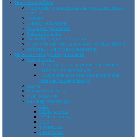
Нормативна база
Довідник директора закладу позашкільної
освіти
Накази
Листи/Положення
Охорона дитинства
Закони України
Укази Президента України
Стратегічний план діяльності МОН до 2027 р.
Робота ЗПО в умовах карантину
Науково-методична діяльність
Конференції
І Всеукраїнська науково-практична
інтернет-конференція
ІІ Всеукраїнська науково-практична
інтернет-конференція
Угоди
Нормативна база
Наші видання
Семінар-практикум
2023
2024 травень
2024 листопад
2025
1 етап 2026
2 етап 2026