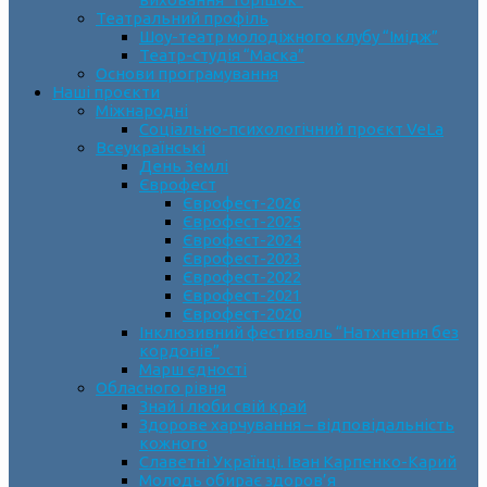
Театральний профіль
Шоу-театр молодіжного клубу “Імідж”
Театр-студія “Маска”
Основи програмування
Наші проєкти
Міжнародні
Соціально-психологічний проєкт VeLa
Всеукраїнські
День Землі
Єврофест
Єврофест-2026
Єврофест-2025
Єврофест-2024
Єврофест-2023
Єврофест-2022
Єврофест-2021
Єврофест-2020
Інклюзивний фестиваль “Натхнення без
кордонів”
Марш єдності
Обласного рівня
Знай і люби свій край
Здорове харчування – відповідальність
кожного
Славетні Українці. Іван Карпенко-Карий
Молодь обирає здоров’я