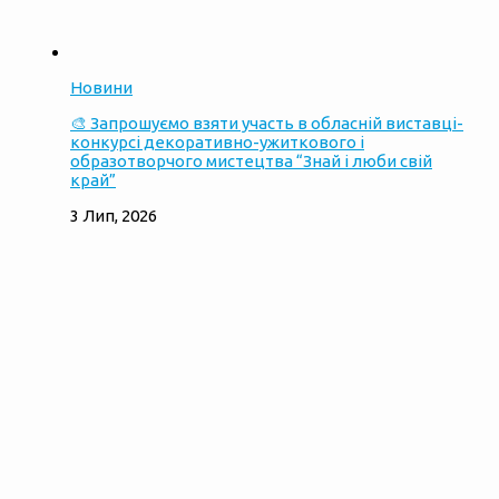
Новини
🎨 Запрошуємо взяти участь в обласній виставці-
конкурсі декоративно-ужиткового і
образотворчого мистецтва “Знай і люби свій
край”
3 Лип, 2026