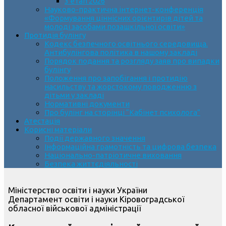
3 етап 2026
Науково-практична інтернет-конференція
«Формування ціннісних орієнтирів дітей та
молоді засобами позашкільної освіти»
Протидія булінгу
Кодекс безпечного освітнього середовища.
Антибулінгова політика в нашому закладі
Порядок подання та розгляду заяв про випадки
булінгу
Положення про запобігання і протидію
насильству та жорстокому поводженню з
дітьми у закладі
Нормативні документи
Про булінг на сторінці “Кабінет психолога”
Атестація
Корисні матеріали
Події державного значення
Інформаційна грамотність та цифрова безпека
Національно-патріотичне виховання
Безпека життєдіяльності
Міністерство освіти і науки України
Департамент освіти і науки Кіровоградської
обласної військової адміністрації