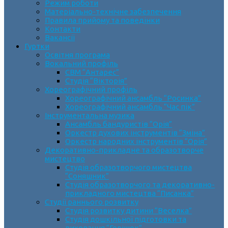
Режим роботи
Матеріально-технічне забезпечення
Правила прийому та поведінки
Контакти
Вакансії
Гуртки
Освітня програма
Вокальний профіль
СВМ “Антарес”
Студія “Вікторія”
Хореографічний профіль
Хореографічний ансамбль “Росинка”
Хореографічний ансамбль “Час пік”
Інструментальна музика
Ансамбль бандуристів “Орія”
Оркестр духових інструментів “Зміна”
Оркестр народних інструментів “Орія”
Декоративно-прикладне та образотворче
мистецтво
Cтудія образотворчого мистецтва
“Соняшник”
Студія образотворчого та декоративно-
прикладного мистецтва “Писанка”
Студії раннього розвитку
Студія розвитку дитини “Веселка”
Студія дошкільної підготовки та
виховання “Горішок”