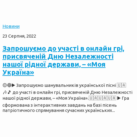
Новини
23 Серпня, 2022
Запрошуємо до участі в онлайн грі,
присвяченій Дню Незалежності
нашої рідної держави, – «Моя
Україна»
🟡🔵▶️ Запрошуємо шанувальників української пісні 🇺🇦
🎶🎵 до участі в онлайн грі, присвяченій Дню Незалежності
нашої рідної держави, – «Моя Україна».🇺🇦🇺🇦🇺🇦 ▶️ Гра
сформована з інтерактивних завдань на базі пісень
патріотичного спрямування сучасних українських...