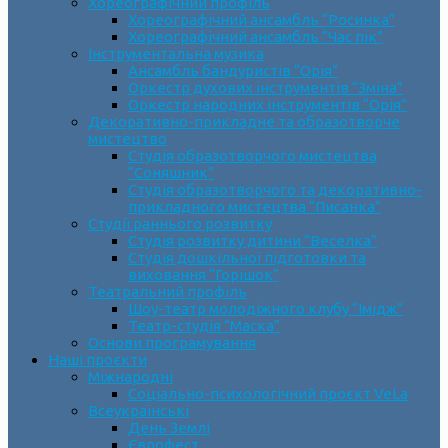
Хореографічний профіль
Хореографічний ансамбль “Росинка”
Хореографічний ансамбль “Час пік”
Інструментальна музика
Ансамбль бандуристів “Орія”
Оркестр духових інструментів “Зміна”
Оркестр народних інструментів “Орія”
Декоративно-прикладне та образотворче
мистецтво
Cтудія образотворчого мистецтва
“Соняшник”
Студія образотворчого та декоративно-
прикладного мистецтва “Писанка”
Студії раннього розвитку
Студія розвитку дитини “Веселка”
Студія дошкільної підготовки та
виховання “Горішок”
Театральний профіль
Шоу-театр молодіжного клубу “Імідж”
Театр-студія “Маска”
Основи програмування
Наші проєкти
Міжнародні
Соціально-психологічний проєкт VeLa
Всеукраїнські
День Землі
Єврофест