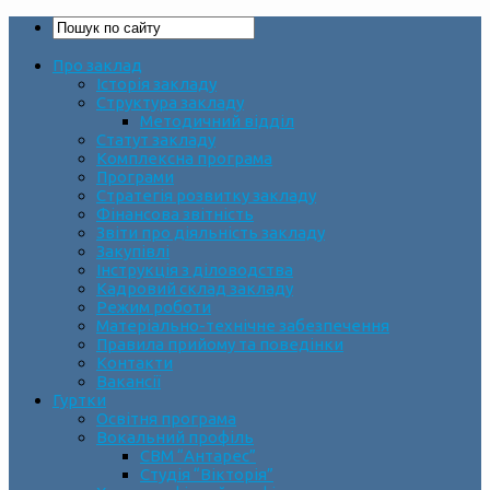
Про заклад
Історія закладу
Структура закладу
Методичний відділ
Статут закладу
Комплексна програма
Програми
Стратегія розвитку закладу
Фінансова звітність
Звіти про діяльність закладу
Закупівлі
Інструкція з діловодства
Кадровий склад закладу
Режим роботи
Матеріально-технічне забезпечення
Правила прийому та поведінки
Контакти
Вакансії
Гуртки
Освітня програма
Вокальний профіль
СВМ “Антарес”
Студія “Вікторія”