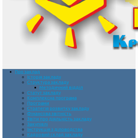
Про заклад
Історія закладу
Структура закладу
Методичний відділ
Статут закладу
Комплексна програма
Програми
Стратегія розвитку закладу
Фінансова звітність
Звіти про діяльність закладу
Закупівлі
Інструкція з діловодства
Кадровий склад закладу