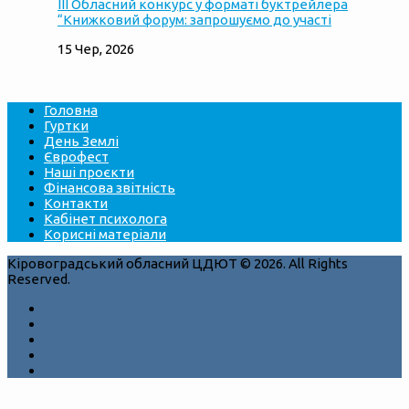
ІІІ Обласний конкурс у форматі буктрейлера
“Книжковий форум: запрошуємо до участі
15 Чер, 2026
Головна
Гуртки
День Землі
Єврофест
Наші проєкти
Фінансова звітність
Контакти
Кабінет психолога
Корисні матеріали
Кіровоградський обласний ЦДЮТ © 2026. All Rights
Reserved.