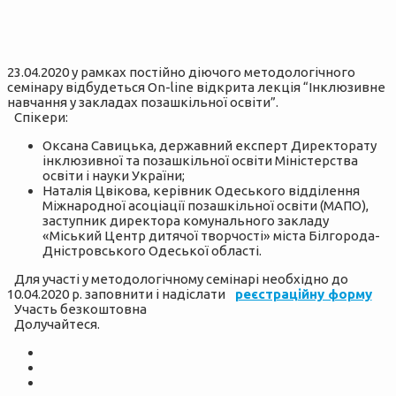
23.04.2020 у рамках постійно діючого методологічного
семінару відбудеться On-line відкрита лекція “Інклюзивне
навчання у закладах позашкільної освіти”.
Спікери:
Оксана Савицька, державний експерт Директорату
інклюзивної та позашкільної освіти Міністерства
освіти і науки України;
Наталія Цвікова, керівник Одеського відділення
Міжнародної асоціації позашкільної освіти (МАПО),
заступник директора комунального закладу
«Міський Центр дитячої творчості» міста Білгорода-
Дністровського Одеської області.
Для участі у методологічному семінарі необхідно до
10.04.2020 р. заповнити і надіслати
реєстраційну форму
Участь безкоштовна
Долучайтеся.