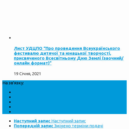
Лист УДЦПО “Про проведення Всеукраїнського
фестивалю дитячої та юнацької творчості,
присвяченого Всесвітньому Дню Землі (заочний/
онлайн формат)”
19 Січня, 2021
На зв'язку:
Наступний запис
Наступний запис
Попередній запис
Змінено терміни подачі