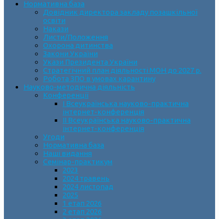
Нормативна база
Довідник директора закладу позашкільної
освіти
Накази
Листи/Положення
Охорона дитинства
Закони України
Укази Президента України
Стратегічний план діяльності МОН до 2027 р.
Робота ЗПО в умовах карантину
Науково-методична діяльність
Конференції
І Всеукраїнська науково-практична
інтернет-конференція
ІІ Всеукраїнська науково-практична
інтернет-конференція
Угоди
Нормативна база
Наші видання
Семінар-практикум
2023
2024 травень
2024 листопад
2025
1 етап 2026
2 етап 2026