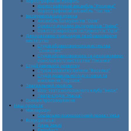
Хореографічний профіль
Хореографічний ансамбль “Росинка”
Хореографічний ансамбль “Час пік”
Інструментальна музика
Ансамбль бандуристів “Орія”
Оркестр духових інструментів “Зміна”
Оркестр народних інструментів “Орія”
Декоративно-прикладне та образотворче
мистецтво
Cтудія образотворчого мистецтва
“Соняшник”
Студія образотворчого та декоративно-
прикладного мистецтва “Писанка”
Студії раннього розвитку
Студія розвитку дитини “Веселка”
Студія дошкільної підготовки та
виховання “Горішок”
Театральний профіль
Шоу-театр молодіжного клубу “Імідж”
Театр-студія “Маска”
Основи програмування
Наші проєкти
Міжнародні
Соціально-психологічний проєкт VeLa
Всеукраїнські
День Землі
Єврофест