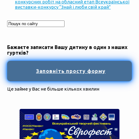
конкурсних робіт на обласний етап Всеукраїнської
виставки-конкурсу “Знай і люби свій край”
Бажаєте записати Вашу дитину в один з наших
гуртків?
Заповніть просту форму
Це займе у Вас не більше кількох хвилин