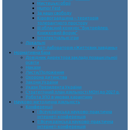
Мистецькі обрії
Humor Fest
За нашу свободу
Кіровоградщина – територія
толерантного простору
ІII обласний конкурс “Буктрейлер.
Книжковий форум”
Інтелектуальні ігри
Локальні
Арт-лабораторія «Життєвих завдань»
Нормативна база
Довідник директора закладу позашкільної
освіти
Накази
Листи/Положення
Охорона дитинства
Закони України
Укази Президента України
Стратегічний план діяльності МОН до 2027 р.
Робота ЗПО в умовах карантину
Науково-методична діяльність
Конференції
І Всеукраїнська науково-практична
інтернет-конференція
ІІ Всеукраїнська науково-практична
інтернет-конференція