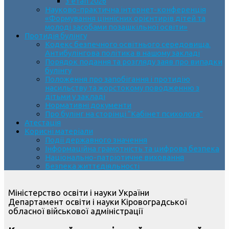
3 етап 2026
Науково-практична інтернет-конференція
«Формування ціннісних орієнтирів дітей та
молоді засобами позашкільної освіти»
Протидія булінгу
Кодекс безпечного освітнього середовища.
Антибулінгова політика в нашому закладі
Порядок подання та розгляду заяв про випадки
булінгу
Положення про запобігання і протидію
насильству та жорстокому поводженню з
дітьми у закладі
Нормативні документи
Про булінг на сторінці “Кабінет психолога”
Атестація
Корисні матеріали
Події державного значення
Інформаційна грамотність та цифрова безпека
Національно-патріотичне виховання
Безпека життєдіяльності
Міністерство освіти і науки України
Департамент освіти і науки Кіровоградської
обласної військової адміністрації