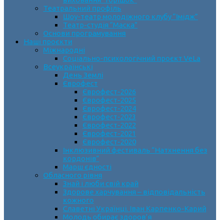
Театральний профіль
Шоу-театр молодіжного клубу “Імідж”
Театр-студія “Маска”
Основи програмування
Наші проєкти
Міжнародні
Соціально-психологічний проєкт VeLa
Всеукраїнські
День Землі
Єврофест
Єврофест-2026
Єврофест-2025
Єврофест-2024
Єврофест-2023
Єврофест-2022
Єврофест-2021
Єврофест-2020
Інклюзивний фестиваль “Натхнення без
кордонів”
Марш єдності
Обласного рівня
Знай і люби свій край
Здорове харчування – відповідальність
кожного
Славетні Українці. Іван Карпенко-Карий
Молодь обирає здоров’я