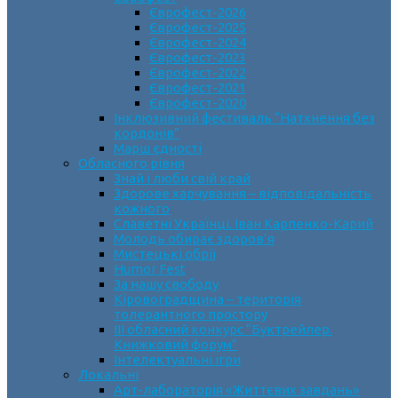
Єврофест-2026
Єврофест-2025
Єврофест-2024
Єврофест-2023
Єврофест-2022
Єврофест-2021
Єврофест-2020
Інклюзивний фестиваль “Натхнення без
кордонів”
Марш єдності
Обласного рівня
Знай і люби свій край
Здорове харчування – відповідальність
кожного
Славетні Українці. Іван Карпенко-Карий
Молодь обирає здоров’я
Мистецькі обрії
Humor Fest
За нашу свободу
Кіровоградщина – територія
толерантного простору
ІII обласний конкурс “Буктрейлер.
Книжковий форум”
Інтелектуальні ігри
Локальні
Арт-лабораторія «Життєвих завдань»