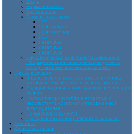
Угоди
Нормативна база
Наші видання
Семінар-практикум
2023
2024 травень
2024 листопад
2025
1 етап 2026
2 етап 2026
3 етап 2026
Науково-практична інтернет-конференція
«Формування ціннісних орієнтирів дітей та
молоді засобами позашкільної освіти»
Протидія булінгу
Кодекс безпечного освітнього середовища.
Антибулінгова політика в нашому закладі
Порядок подання та розгляду заяв про випадки
булінгу
Положення про запобігання і протидію
насильству та жорстокому поводженню з
дітьми у закладі
Нормативні документи
Про булінг на сторінці “Кабінет психолога”
Атестація
Корисні матеріали
Події державного значення