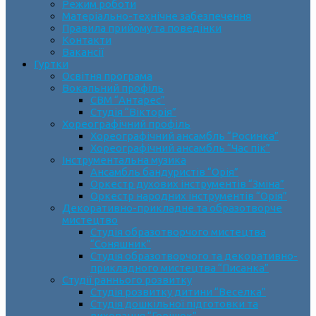
Режим роботи
Матеріально-технічне забезпечення
Правила прийому та поведінки
Контакти
Вакансії
Гуртки
Освітня програма
Вокальний профіль
СВМ “Антарес”
Студія “Вікторія”
Хореографічний профіль
Хореографічний ансамбль “Росинка”
Хореографічний ансамбль “Час пік”
Інструментальна музика
Ансамбль бандуристів “Орія”
Оркестр духових інструментів “Зміна”
Оркестр народних інструментів “Орія”
Декоративно-прикладне та образотворче
мистецтво
Cтудія образотворчого мистецтва
“Соняшник”
Студія образотворчого та декоративно-
прикладного мистецтва “Писанка”
Студії раннього розвитку
Студія розвитку дитини “Веселка”
Студія дошкільної підготовки та
виховання “Горішок”