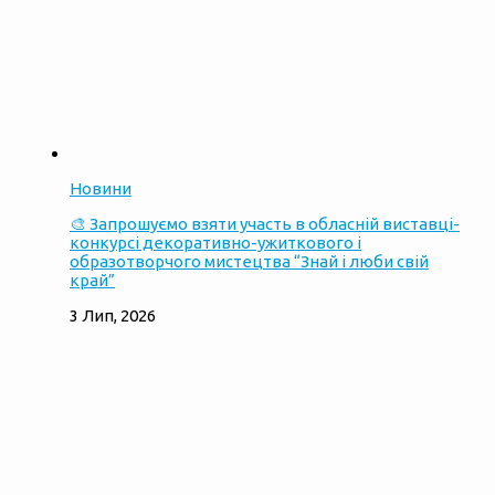
Новини
🎨 Запрошуємо взяти участь в обласній виставці-
конкурсі декоративно-ужиткового і
образотворчого мистецтва “Знай і люби свій
край”
3 Лип, 2026