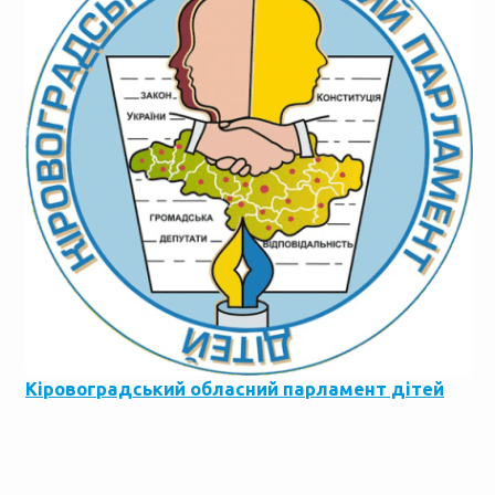
Кіровоградський обласний парламент дітей