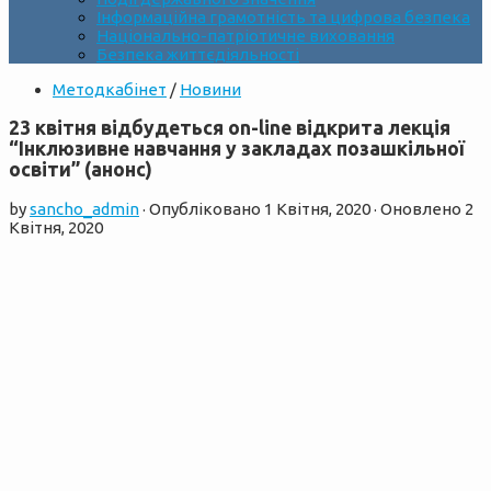
Інформаційна грамотність та цифрова безпека
Національно-патріотичне виховання
Безпека життєдіяльності
Методкабінет
/
Новини
23 квітня відбудеться on-line відкрита лекція
“Інклюзивне навчання у закладах позашкільної
освіти” (анонс)
by
sancho_admin
· Опубліковано
1 Квітня, 2020
· Оновлено
2
Квітня, 2020