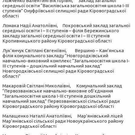
Ложченко Валентині Вікторівні, Заклад загальної
середньої освіти “Василівська загальноосвітня школа І-ІІІ
ступенів” Онуфріївської селищної ради Кіровоградської
області
Ломака Надії Анатоліївні, Покровський заклад загальної
середньої освіти І – ІІ ступенів – філія Бережинського
закладу загальної середньої освіти І – ІІІ ступенів
Кропивницького району Кіровоградської області
Лук’янчук Світлані Євгеніївні, Вершино – Кам’янська
філія комунального закладу “Новгородківський
навчально-виховний комплекс “Загальноосвітня школа І-
ІІІ ступенів – дошкільний навчальний заклад”
Новгородківської селищної ради Кіровоградської
області”
Макаровій Світлані Миколаївні, Комунальний заклад
“Первозванівське навчально-виховне об’єднання
“Загальноосвітня школа І-ІІІ ступенів дошкільний
навчальний заклад” Первозванівської сільської ради
Кіровоградського району Кіровоградської області
Малащенко Наталії Анатоліївні, Мар’янівський ліцей
Мар’янівської сільської ради Новоукраїнського району
Кіровоградської області