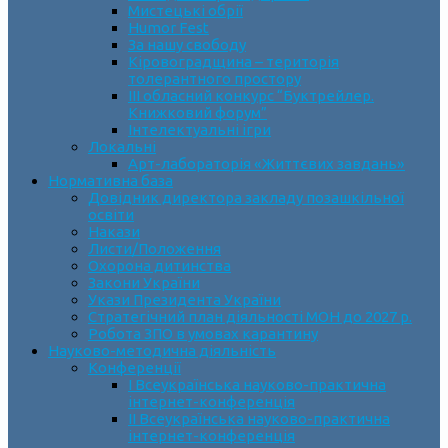
Мистецькі обрії
Humor Fest
За нашу свободу
Кіровоградщина – територія
толерантного простору
ІII обласний конкурс “Буктрейлер.
Книжковий форум”
Інтелектуальні ігри
Локальні
Арт-лабораторія «Життєвих завдань»
Нормативна база
Довідник директора закладу позашкільної
освіти
Накази
Листи/Положення
Охорона дитинства
Закони України
Укази Президента України
Стратегічний план діяльності МОН до 2027 р.
Робота ЗПО в умовах карантину
Науково-методична діяльність
Конференції
І Всеукраїнська науково-практична
інтернет-конференція
ІІ Всеукраїнська науково-практична
інтернет-конференція