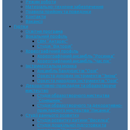
Режим роботи
Матеріально-технічне забезпечення
Правила прийому та поведінки
Контакти
Вакансії
Гуртки
Освітня програма
Вокальний профіль
СВМ “Антарес”
Студія “Вікторія”
Хореографічний профіль
Хореографічний ансамбль “Росинка”
Хореографічний ансамбль “Час пік”
Інструментальна музика
Ансамбль бандуристів “Орія”
Оркестр духових інструментів “Зміна”
Оркестр народних інструментів “Орія”
Декоративно-прикладне та образотворче
мистецтво
Cтудія образотворчого мистецтва
“Соняшник”
Студія образотворчого та декоративно-
прикладного мистецтва “Писанка”
Студії раннього розвитку
Студія розвитку дитини “Веселка”
Студія дошкільної підготовки та
виховання “Горішок”