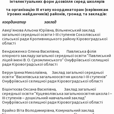
інтелектуальних форм дозвілля серед школярів
та організацію ІІІ етапу
координаторам (керівникам
ігрових майданчиків) районів, громад та закладів:
координатор заклад
Авер’янова Альона Юріївна, Вільненський заклад
загальної середньої освіти І-ІІІ ступенів Соколівської
сільської ради Кропивницького району Кіровоградської
області
Бендюженко Олена Василівна, Павлиська філія
опорного закладу загальної середньої освіти “Павлиський
ліцей імені В. О. Сухомлинського” Онуфріївської селищної
ради Кіровоградської області
Берун Ірина Миколаївна, Заклад загальної середньої
освіти “Василівська загальноосвітня школа I-III ступенів”
Онуфріївської селищної ради Кіровоградської області
Бішінтєєва Оксана Василівна, Заклад загальної
середньої освіти “Куцеволівська загальноосвітня школа І –
ІІІ ступенів – дошкільний навчальний заклад”
Онуфріївської селищної ради Кіровоградської області
Брайко Віта Володимирівна, Комунальний заклад