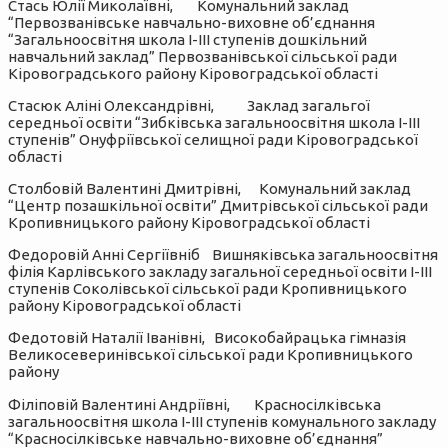
Стась Юлії Миколаївні, Комунальний заклад
“Первозванівське навчально-виховне об’єднання
“Загальноосвітня школа І-ІІІ ступенів дошкільний
навчальний заклад” Первозванівської сільської ради
Кіровоградського району Кіровоградської області
Стасюк Аліні Олександрівні, Заклад загальгої
середньої освіти “Зибківська загальноосвітня школа І-ІІІ
ступенів” Онуфріївської селищної ради Кіровоградської
області
Столбовій Валентині Дмитрівні, Комунальний заклад
“Центр позашкільної освіти” Дмитрівської сільської ради
Кропивницького району Кіровоградської області
Федоровій Анні Сергіївніб Вишняківська загальноосвітня
філія Карлівського закладу загальної середньої освіти І-ІІІ
ступенів Соколівської сільської ради Кропивницького
району Кіровоградської області
Федотовій Наталії Іванівні, Високобайрацька гімназія
Великосеверинівської сільської ради Кропивницького
району
Філіповій Валентині Андріївні, Красносілківська
загальноосвітня школа І-ІІІ ступенів комунального закладу
“Красносілківське навчально-виховне об’єднання”