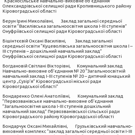
“Красносільське навчально-виховне об’єднання”
Олександрівської селищної ради Кропивницького району
Кіровоградської області
Берун Ірині Миколаївні, Заклад загальної середньої
освіти “Василівська загальноосвітня школа I-III ступенів”
Онуфріївської селищної ради Кіровоградської області
Бішінтєєвій Оксані Василівні, Заклад загальної
середньої освіти “Куцеволівська загальноосвітня школа І –
ІІІ ступенів – дошкільний навчальний заклад”
Онуфріївської селищної ради Кіровоградської області
Богдановій Світлані Вікторівні, Комунальний заклад
Навчально-виховне об’єднання № 20 “Загальноосвітній
навчальний заклад І-ІІІ ступенів № 20 – дитячий юнацький
центр „Сузір’я” Кіровоградської міської ради
Кіровоградської області”
Бондаренко Олені Анатоліївні, Комунальний заклад
“Первозванівське навчально-виховне об’єднання
“Загальноосвітня школа І-ІІІ ступенів дошкільний
навчальний заклад” Первозванівської сільської ради
Кіровоградського району Кіровоградської області
Бондарчук Оксані Михайлівні, Грузьківський навчально-
виховний комплекс “заклад загальної середньої освіти І-ІІІ