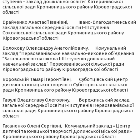
ступенів – заклад дошкільної освіти” Катеринівської
сільської ради Кропивницького району Кіровоградської
області
Брайченко Анастасії Іванівні, Івано-Благодатненський
заклад загальної середньої освіти І-ІІІ ступенів
Соколівської сільської ради Кропивницького району
Кіровоградської області
Волокову Олександру Анатолійовичу, Комунальний
заклад “Первозванівське навчально-виховне об’єднання
“Загальноосвітня школа І-ІІІ ступенів дошкільний
навчальний заклад” Первозванівської сільської ради
Кіровоградського району Кіровоградської області
Воровській Тамарі Геронтіївні, Суботцівський центр
дитячої та юнацької творчості Суботцівської сільської
ради Кропивницького району Кіровоградської області
Гавулі Владиславу Олеговичу, Бережинський заклад
загальної середньої освіти І-ІІІ ступенів Первозванівської
сільської ради, Кропивницького району Кіровоградської
області
Гасаненко Олені Сергіївні, Комунальний заклад «Центр
дитячої та юнацької творчості Долинської міської ради»
Кропивницького району Кіровоградської області