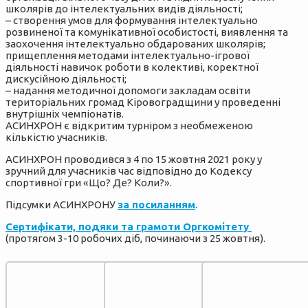
школярів до інтелектуальних видів діяльності;
– створення умов для формування інтелектуально
розвиненої та комунікативної особистості, виявлення та
заохочення інтелектуально обдарованих школярів;
прищеплення методами інтелектуально-ігрової
діяльності навичок роботи в колективі, коректної
дискусійною діяльності;
– надання методичної допомоги закладам освіти
територіальних громад Кіровоградщини у проведенні
внутрішніх чемпіонатів.
АСИНХРОН є відкритим турніром з необмеженою
кількістю учасників.
АСИНХРОН проводився з 4 по 15 жовтня 2021 року у
зручний для учасників час відповідно до Кодексу
спортивної гри «Що? Де? Коли?».
Підсумки АСИНХРОНУ
за посиланням
.
Сертифікати, подяки та грамоти Оргкомітету
(протягом 3-10 робочих діб, починаючи з 25 жовтня).