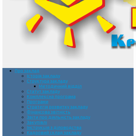
Про заклад
Історія закладу
Структура закладу
Методичний відділ
Статут закладу
Комплексна програма
Програми
Стратегія розвитку закладу
Фінансова звітність
Звіти про діяльність закладу
Закупівлі
Інструкція з діловодства
Кадровий склад закладу