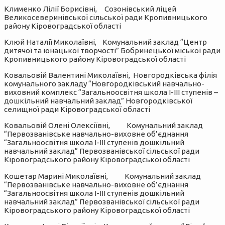
Клименко Лілії Борисівні, Созонівський ліцей
Великосеверинівської сільської ради Кропивницького
району Кіровоградської області
Клюй Наталії Миколаївні, Комунальний заклад “Центр
дитячої та юнацької творчості” Бобринецької міської ради
Кропивницького району Кіровоградської області
Ковальовій Валентині Миколаївні, Новгородківська філія
комунального закладу “Новгородківський навчально-
виховний комплекс “Загальноосвітня школа І-ІІІ ступенів –
дошкільний навчальний заклад” Новгородківської
селищної ради Кіровоградської області
Ковальовій Олені Олексіївні, Комунальний заклад
“Первозванівське навчально-виховне об’єднання
“Загальноосвітня школа І-ІІІ ступенів дошкільний
навчальний заклад” Первозванівської сільської ради
Кіровоградського району Кіровоградської області
Кошетар Марині Миколаївні, Комунальний заклад
“Первозванівське навчально-виховне об’єднання
“Загальноосвітня школа І-ІІІ ступенів дошкільний
навчальний заклад” Первозванівської сільської ради
Кіровоградського району Кіровоградської області