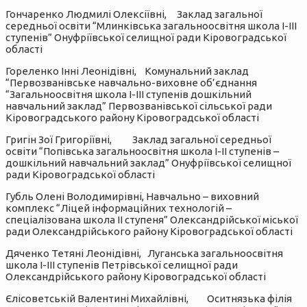
Гончаренко Людмилі Олексіївні, Заклад загальної
середньої освіти “Млинківська загальноосвітня школа І-ІІІ
ступенів” Онуфріївської селищної ради Кіровоградської
області
Гореленко Інні Леонідівні, Комунальний заклад
“Первозванівське навчально-виховне об’єднання
“Загальноосвітня школа І-ІІІ ступенів дошкільний
навчальний заклад” Первозванівської сільської ради
Кіровоградського району Кіровоградської області
Григін Зої Григоріївні, Заклад загальної середньої
освіти “Попівська загальноосвітня школа І-ІІ ступенів –
дошкільний навчальний заклад” Онуфріївської селищної
ради Кіровоградської області
Губль Олені Володимирівні, Навчально – виховний
комплекс “Ліцей інформаційних технологій –
спеціалізована школа ІІ ступеня” Олександрійської міської
ради Олександрійського району Кіровоградської області
Дяченко Тетяні Леонідівні, Луганська загальноосвітня
школа І-ІІІ ступенів Петрівської селищної ради
Олександрійського району Кіровоградської області
Єлісоветській Валентині Михайлівні, Оситнязька філія