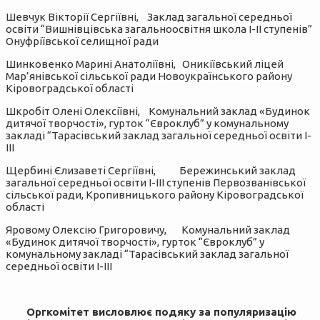
Шевчук Вікторії Сергіївні, Заклад загальної середньої
освіти “Вишнівцівська загальноосвітня школа І-ІІ ступенів”
Онуфріївської селищної ради
Шинковенко Марині Анатоліївні, Оникіївський ліцей
Мар’янівської сільської ради Новоукраїнського району
Кіровоградської області
Шкробіт Олені Олексіївні, Комунальний заклад «Будинок
дитячої творчості», гурток “Євроклуб” у комунальному
закладі “Тарасівський заклад загальної середньої освіти І-
ІІІ
Щербині Єлизаветі Сергіївні, Бережинський заклад
загальної середньої освіти І-ІІІ ступенів Первозванівської
сільської ради, Кропивницького району Кіровоградської
області
Яровому Олексію Григоровичу, Комунальний заклад
«Будинок дитячої творчості», гурток “Євроклуб” у
комунальному закладі “Тарасівський заклад загальної
середньої освіти І-ІІІ
Оргкомітет висловлює подяку за популяризацію