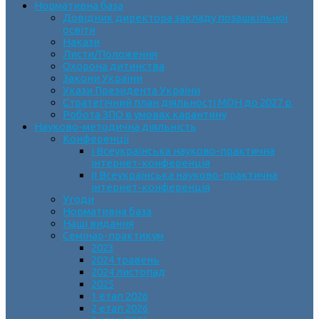
Нормативна база
Довідник директора закладу позашкільної
освіти
Накази
Листи/Положення
Охорона дитинства
Закони України
Укази Президента України
Стратегічний план діяльності МОН до 2027 р.
Робота ЗПО в умовах карантину
Науково-методична діяльність
Конференції
І Всеукраїнська науково-практична
інтернет-конференція
ІІ Всеукраїнська науково-практична
інтернет-конференція
Угоди
Нормативна база
Наші видання
Семінар-практикум
2023
2024 травень
2024 листопад
2025
1 етап 2026
2 етап 2026