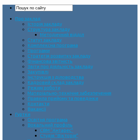
Про заклад
Історія закладу
Структура закладу
Методичний відділ
Статут закладу
Комплексна програма
Програми
Стратегія розвитку закладу
Фінансова звітність
Звіти про діяльність закладу
Закупівлі
Інструкція з діловодства
Кадровий склад закладу
Режим роботи
Матеріально-технічне забезпечення
Правила прийому та поведінки
Контакти
Вакансії
Гуртки
Освітня програма
Вокальний профіль
СВМ “Антарес”
Студія “Вікторія”