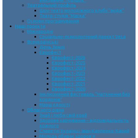
Театральний профіль
Шоу-театр молодіжного клубу “Імідж”
Театр-студія “Маска”
Основи програмування
Наші проєкти
Міжнародні
Соціально-психологічний проєкт VeLa
Всеукраїнські
День Землі
Єврофест
Єврофест-2026
Єврофест-2025
Єврофест-2024
Єврофест-2023
Єврофест-2022
Єврофест-2021
Єврофест-2020
Інклюзивний фестиваль “Натхнення без
кордонів”
Марш єдності
Обласного рівня
Знай і люби свій край
Здорове харчування – відповідальність
кожного
Славетні Українці. Іван Карпенко-Карий
Молодь обирає здоров’я