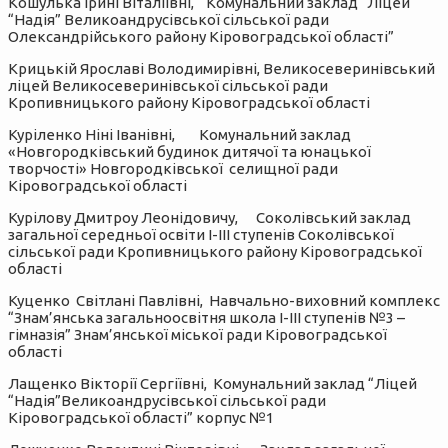
Кошулька Ірині Віталіївні, Комунальний заклад “Ліцей
“Надія” Великоандрусівської сільської ради
Олександрійського району Кіровоградської області”
Крицькій Ярославі Володимирівні, Великосеверинівський
ліцей Великосеверинівської сільської ради
Кропивницького району Кіровоградської області
Куріленко Ніні Іванівні, Комунальний заклад
«Новгородківський будинок дитячої та юнацької
творчості» Новгородківської селищної ради
Кіровоградської області
Курілову Дмитроу Леонідовичу, Соколівський заклад
загальної середньої освіти І-ІІІ ступенів Соколівської
сільської ради Кропивницького району Кіровоградської
області
Куценко Світлані Павлівні, Навчально-виховний комплекс
“Знам’янська загальноосвітня школа І-ІІІ ступенів №3 –
гімназія” Знам’янської міської ради Кіровоградської
області
Лащенко Вікторії Сергіївні, Комунальний заклад “Ліцей
“Надія”Великоандрусівської сільської ради
Кіровоградської області” корпус №1