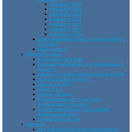
Єврофест-2026
Єврофест-2025
Єврофест-2024
Єврофест-2023
Єврофест-2022
Єврофест-2021
Єврофест-2020
Інклюзивний фестиваль “Натхнення без
кордонів”
Марш єдності
Обласного рівня
Знай і люби свій край
Здорове харчування – відповідальність
кожного
Славетні Українці. Іван Карпенко-Карий
Молодь обирає здоров’я
Мистецькі обрії
Humor Fest
За нашу свободу
Кіровоградщина – територія
толерантного простору
ІII обласний конкурс “Буктрейлер.
Книжковий форум”
Інтелектуальні ігри
Локальні
Арт-лабораторія «Життєвих завдань»