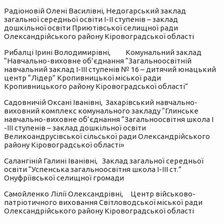
Радіоновій Олені Василівні, Недогарський заклад
загальної середньої освіти І-ІІ ступенів – заклад
дошкільної освіти Приютівської селищної ради
Олександрійського району Кіровоградської області
Рибалці Ірині Володимирівні, Комунальний заклад
“Навчально-виховне об’єднання “Загальноосвітній
навчальний заклад І-ІІІ ступенів № 16 – дитячий юнацький
центр “Лідер” Кропивницької міської ради
Кропивницького району Кіровоградської області”
Садовничій Оксані Іванівні, Захарівський навчально-
виховний комплекс комунального закладу “Глинське
навчально-виховне об’єднання “Загальноосвітня школа І
-ІІІ ступенів – заклад дошкільної освіти
Великоандрусівської сільської ради Олександрійського
району Кіровоградської області»
Салангіній Галині Іванівні, Заклад загальної середньої
освіти “Успенська загальноосвітня школа І-ІІІ ст.”
Онуфріївської селищної громади
Самойленко Лілії Олександрівні, Центр військово-
патріотичного виховання Світловодської міської ради
Олександрійського району Кіровоградської області