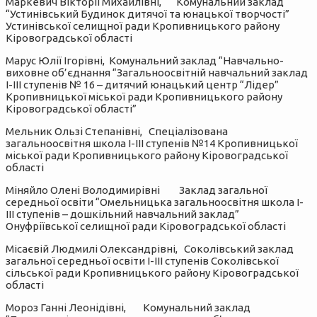
Маркевич Вікторії Михайлівні, Комунальний заклад
“Устинівський Будинок дитячої та юнацької творчості”
Устинівської селищної ради Кропивницького району
Кіровоградської області
Марус Юлії Ігорівні, Комунальний заклад “Навчально-
виховне об’єднання “Загальноосвітній навчальний заклад
І-ІІІ ступенів № 16 – дитячий юнацький центр “Лідер”
Кропивницької міської ради Кропивницького району
Кіровоградської області”
Мельник Ользі Степанівні, Спеціалізована
загальноосвітня школа І-ІІІ ступенів №14 Кропивницької
міської ради Кропивницького району Кіровоградської
області
Міняйло Олені Володимирівні Заклад загальної
середньої освіти “Омельницька загальноосвітня школа І-
ІІІ ступенів – дошкільний навчальний заклад”
Онуфріївської селищної ради Кіровоградської області
Місаєвій Людмилі Олександрівні, Соколівський заклад
загальної середньої освіти І-ІІІ ступенів Соколівської
сільської ради Кропивницького району Кіровоградської
області
Мороз Ганні Леонідівні, Комунальний заклад