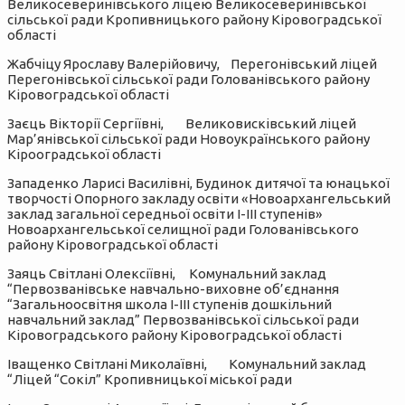
Великосеверинівського ліцею Великосеверинівської
сільської ради Кропивницького району Кіровоградської
області
Жабчіцу Ярославу Валерійовичу, Перегонівський ліцей
Перегонівської сільської ради Голованівського району
Кіровоградської області
Заєць Вікторії Сергіївні, Великовисківський ліцей
Мар’янівської сільської ради Новоукраїнського району
Кірооградської області
Западенко Ларисі Василівні, Будинок дитячої та юнацької
творчості Опорного закладу освіти «Новоархангельський
заклад загальної середньої освіти І-ІІІ ступенів»
Новоархангельської селищної ради Голованівського
району Кіровоградської області
Заяць Світлані Олексіївні, Комунальний заклад
“Первозванівське навчально-виховне об’єднання
“Загальноосвітня школа І-ІІІ ступенів дошкільний
навчальний заклад” Первозванівської сільської ради
Кіровоградського району Кіровоградської області
Іващенко Світлані Миколаївні, Комунальний заклад
“Ліцей “Сокіл” Кропивницької міської ради