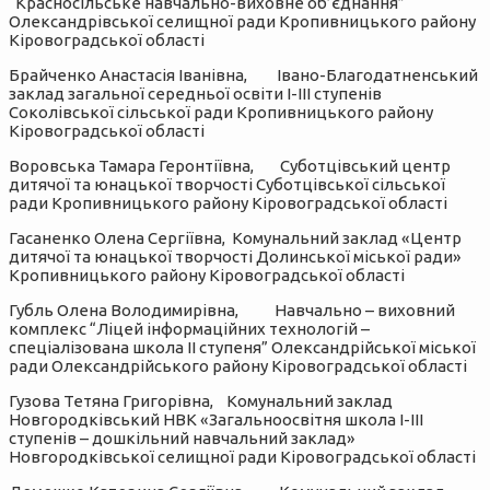
“Красносільське навчально-виховне об’єднання”
Олександрівської селищної ради Кропивницького району
Кіровоградської області
Брайченко Анастасія Іванівна, Івано-Благодатненський
заклад загальної середньої освіти І-ІІІ ступенів
Соколівської сільської ради Кропивницького району
Кіровоградської області
Воровська Тамара Геронтіївна, Суботцівський центр
дитячої та юнацької творчості Суботцівської сільської
ради Кропивницького району Кіровоградської області
Гасаненко Олена Сергіївна, Комунальний заклад «Центр
дитячої та юнацької творчості Долинської міської ради»
Кропивницького району Кіровоградської області
Губль Олена Володимирівна, Навчально – виховний
комплекс “Ліцей інформаційних технологій –
спеціалізована школа ІІ ступеня” Олександрійської міської
ради Олександрійського району Кіровоградської області
Гузова Тетяна Григорівна, Комунальний заклад
Новгородківський НВК «Загальноосвітня школа І-ІІІ
ступенів – дошкільний навчальний заклад»
Новгородківської селищної ради Кіровоградської області