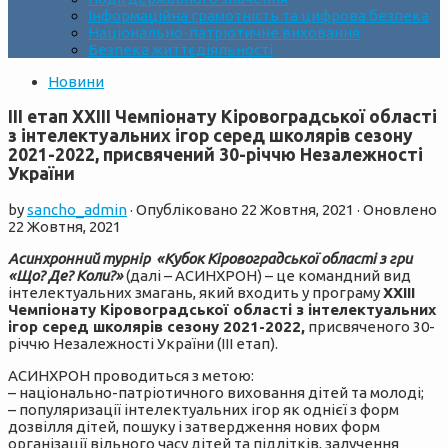
Інформаційна грамотність та цифрова безпека
Національно-патріотичне виховання
Безпека життєдіяльності
Новини
ІІІ етап XХІІІ Чемпіонату Кіровоградської області
з інтелектуальних ігор серед школярів сезону
2021-2022, присвячений 30-річчю Незалежності
України
by
sancho_admin
· Опубліковано
22 Жовтня, 2021
· Оновлено
22 Жовтня, 2021
Асинхронний турнір «Кубок Кіровоградської області з гри
«Що? Де? Коли?»
(далі – АСИНХРОН) – це командний вид
інтелектуальних змагань, який входить у програму
XХІІІ
Чемпіонату Кіровоградської області з інтелектуальних
ігор серед школярів сезону 2021-2022,
присвяченого 30-
річчю Незалежності України (ІІІ етап).
АСИНХРОН проводиться з метою:
– національно-патріотичного виховання дітей та молоді;
– популяризації інтелектуальних ігор як однієї з форм
дозвілля дітей, пошуку і затвердження нових форм
організації вільного часу дітей та підлітків, залучення