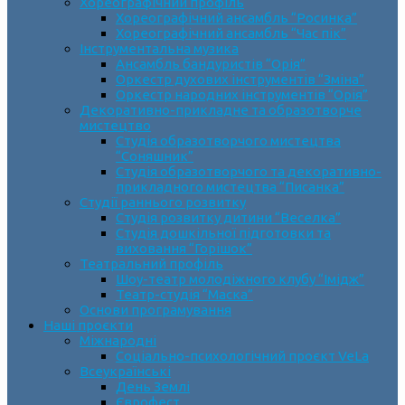
Хореографічний профіль
Хореографічний ансамбль “Росинка”
Хореографічний ансамбль “Час пік”
Інструментальна музика
Ансамбль бандуристів “Орія”
Оркестр духових інструментів “Зміна”
Оркестр народних інструментів “Орія”
Декоративно-прикладне та образотворче
мистецтво
Cтудія образотворчого мистецтва
“Соняшник”
Студія образотворчого та декоративно-
прикладного мистецтва “Писанка”
Студії раннього розвитку
Студія розвитку дитини “Веселка”
Студія дошкільної підготовки та
виховання “Горішок”
Театральний профіль
Шоу-театр молодіжного клубу “Імідж”
Театр-студія “Маска”
Основи програмування
Наші проєкти
Міжнародні
Соціально-психологічний проєкт VeLa
Всеукраїнські
День Землі
Єврофест