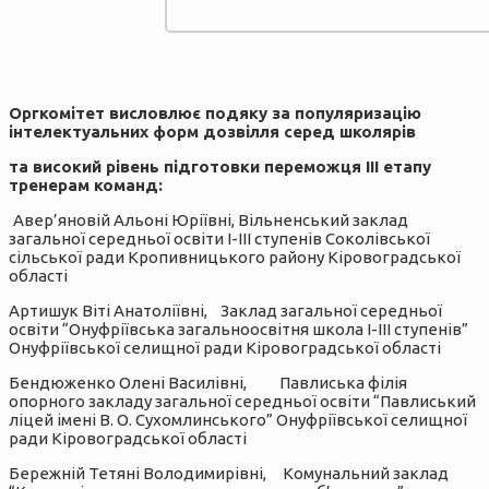
Оргкомітет висловлює подяку за популяризацію
інтелектуальних форм дозвілля серед школярів
та високий рівень підготовки переможця ІІІ етапу
тренерам команд:
Авер’яновій Альоні Юріївні, Вільненський заклад
загальної середньої освіти І-ІІІ ступенів Соколівської
сільської ради Кропивницького району Кіровоградської
області
Артишук Віті Анатоліївні, Заклад загальної середньої
освіти “Онуфріївська загальноосвітня школа І-ІІІ ступенів”
Онуфріївської селищної ради Кіровоградської області
Бендюженко Олені Василівні, Павлиська філія
опорного закладу загальної середньої освіти “Павлиський
ліцей імені В. О. Сухомлинського” Онуфріївської селищної
ради Кіровоградської області
Бережній Тетяні Володимирівні, Комунальний заклад