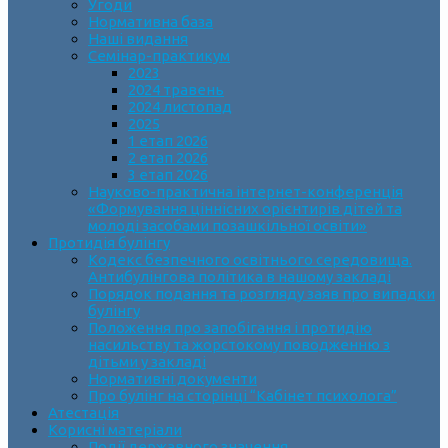
Угоди
Нормативна база
Наші видання
Семінар-практикум
2023
2024 травень
2024 листопад
2025
1 етап 2026
2 етап 2026
3 етап 2026
Науково-практична інтернет-конференція
«Формування ціннісних орієнтирів дітей та
молоді засобами позашкільної освіти»
Протидія булінгу
Кодекс безпечного освітнього середовища.
Антибулінгова політика в нашому закладі
Порядок подання та розгляду заяв про випадки
булінгу
Положення про запобігання і протидію
насильству та жорстокому поводженню з
дітьми у закладі
Нормативні документи
Про булінг на сторінці “Кабінет психолога”
Атестація
Корисні матеріали
Події державного значення