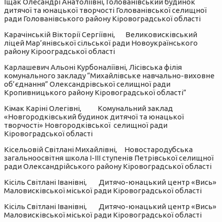
Іщак Олесандрі Анатоліївні, Голованівський будинок
дитячої та юнацької творчості Голованівської селищної
ради Голованівського району Кіровоградської області
Карачінській Вікторії Сергіївні, Великовисківський
ліцей Мар’янівської сільської ради Новоукраїнського
району Кірооградської області
Карлашевич Альоні Курбоналіївні, Лісівська філія
комунального закладу “Михайлівське навчально-виховне
об’єднання” Олександрівської селищної ради
Кропивницького району Кіровоградської області”
Кімак Каріні Олегівні, Комунальний заклад
«Новгородківський будинок дитячої та юнацької
творчості» Новгородківської селищної ради
Кіровоградської області
Кісельовій Світлані Михайлівні, Новостародубська
загальноосвітня школа І-ІІІ ступенів Петрівської селищної
ради Олександрійського району Кіровоградської області
Кісіль Світлані Іванівні, Дитячо-юнацький центр «Вись»
Маловисківської міської ради Кіровоградської області
Кісіль Світлані Іванівні, Дитячо-юнацький центр «Вись»
Маловисківської міської ради Кіровоградської області