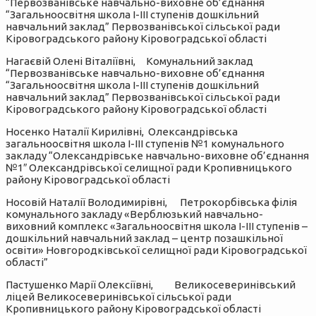
“Первозванівське навчально-виховне об’єднання
“Загальноосвітня школа І-ІІІ ступенів дошкільний
навчальний заклад” Первозванівської сільської ради
Кіровоградського району Кіровоградської області
Нагаєвій Олені Віталіївні, Комунальний заклад
“Первозванівське навчально-виховне об’єднання
“Загальноосвітня школа І-ІІІ ступенів дошкільний
навчальний заклад” Первозванівської сільської ради
Кіровоградського району Кіровоградської області
Носенко Наталії Кирилівні, Олександрівська
загальноосвітня школа І-ІІІ ступенів №1 комунального
закладу “Олександрівське навчально-виховне об’єднання
№1″ Олександрівської селищної ради Кропивницького
району Кіровоградської області
Носовій Наталії Володимирівні, Петрокорбівська філія
комунального закладу «Верблюзький навчально-
виховний комплекс «Загальноосвітня школа І-ІІІ ступенів –
дошкільний навчальний заклад – центр позашкільної
освіти» Новгородківської селищної ради Кіровоградської
області”
Пастушенко Марії Олексіївні, Великосеверинівський
ліцей Великосеверинівської сільської ради
Кропивницького району Кіровоградської області