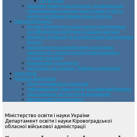
3 етап 2026
Науково-практична інтернет-конференція
«Формування ціннісних орієнтирів дітей та
молоді засобами позашкільної освіти»
Протидія булінгу
Кодекс безпечного освітнього середовища.
Антибулінгова політика в нашому закладі
Порядок подання та розгляду заяв про випадки
булінгу
Положення про запобігання і протидію
насильству та жорстокому поводженню з
дітьми у закладі
Нормативні документи
Про булінг на сторінці “Кабінет психолога”
Атестація
Корисні матеріали
Події державного значення
Інформаційна грамотність та цифрова безпека
Національно-патріотичне виховання
Безпека життєдіяльності
Міністерство освіти і науки України
Департамент освіти і науки Кіровоградської
обласної військової адміністрації