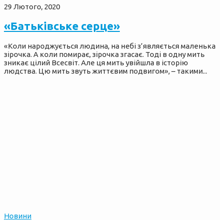
29 Лютого, 2020
«Батьківське серце»
«Коли народжується людина, на небі з’являється маленька
зірочка. А коли помирає, зірочка згасає. Тоді в одну мить
зникає цілий Всесвіт. Але ця мить увійшла в історію
людства. Цю мить звуть життєвим подвигом», – такими...
Новини