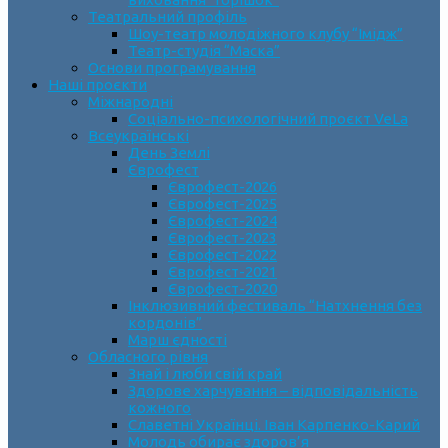
Театральний профіль
Шоу-театр молодіжного клубу “Імідж”
Театр-студія “Маска”
Основи програмування
Наші проєкти
Міжнародні
Соціально-психологічний проєкт VeLa
Всеукраїнські
День Землі
Єврофест
Єврофест-2026
Єврофест-2025
Єврофест-2024
Єврофест-2023
Єврофест-2022
Єврофест-2021
Єврофест-2020
Інклюзивний фестиваль “Натхнення без
кордонів”
Марш єдності
Обласного рівня
Знай і люби свій край
Здорове харчування – відповідальність
кожного
Славетні Українці. Іван Карпенко-Карий
Молодь обирає здоров’я