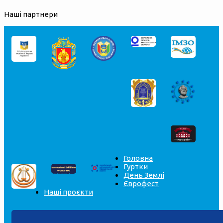
Наші партнери
Головна
Гуртки
День Землі
Єврофест
Наші проєкти