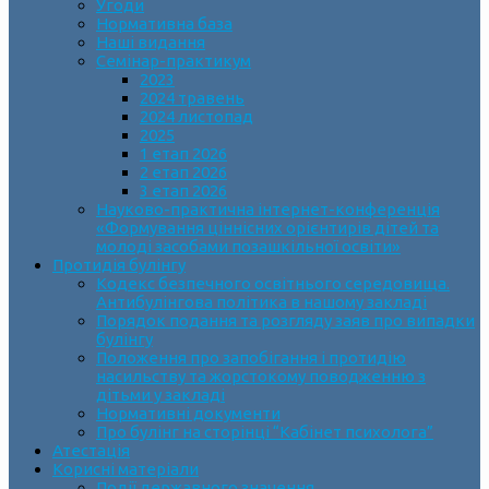
Угоди
Нормативна база
Наші видання
Семінар-практикум
2023
2024 травень
2024 листопад
2025
1 етап 2026
2 етап 2026
3 етап 2026
Науково-практична інтернет-конференція
«Формування ціннісних орієнтирів дітей та
молоді засобами позашкільної освіти»
Протидія булінгу
Кодекс безпечного освітнього середовища.
Антибулінгова політика в нашому закладі
Порядок подання та розгляду заяв про випадки
булінгу
Положення про запобігання і протидію
насильству та жорстокому поводженню з
дітьми у закладі
Нормативні документи
Про булінг на сторінці “Кабінет психолога”
Атестація
Корисні матеріали
Події державного значення