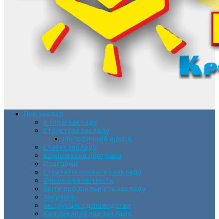
Про заклад
Історія закладу
Структура закладу
Методичний відділ
Статут закладу
Комплексна програма
Програми
Стратегія розвитку закладу
Фінансова звітність
Звіти про діяльність закладу
Закупівлі
Інструкція з діловодства
Кадровий склад закладу