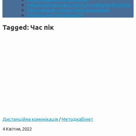
Інформаційна грамотність та цифрова безпека
Національно-патріотичне виховання
Безпека життєдіяльності
Tagged:
Час пік
Дистанційна комунікація
/
Методкабінет
4 Квітня, 2022