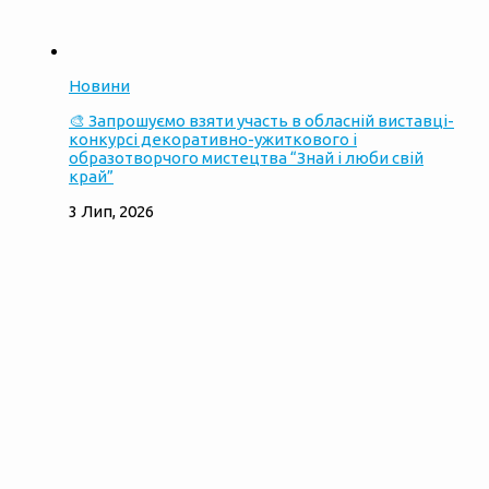
Новини
🎨 Запрошуємо взяти участь в обласній виставці-
конкурсі декоративно-ужиткового і
образотворчого мистецтва “Знай і люби свій
край”
3 Лип, 2026