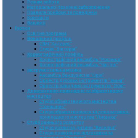
Режим роботи
Матеріально-технічне забезпечення
Правила прийому та поведінки
Контакти
Вакансії
Гуртки
Освітня програма
Вокальний профіль
СВМ “Антарес”
Студія “Вікторія”
Хореографічний профіль
Хореографічний ансамбль “Росинка”
Хореографічний ансамбль “Час пік”
Інструментальна музика
Ансамбль бандуристів “Орія”
Оркестр духових інструментів “Зміна”
Оркестр народних інструментів “Орія”
Декоративно-прикладне та образотворче
мистецтво
Cтудія образотворчого мистецтва
“Соняшник”
Студія образотворчого та декоративно-
прикладного мистецтва “Писанка”
Студії раннього розвитку
Студія розвитку дитини “Веселка”
Студія дошкільної підготовки та
виховання “Горішок”