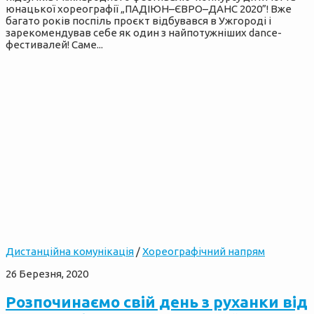
юнацької хореографії „ПАДІЮН–ЄВРО–ДАНС 2020”! Вже
багато років поспіль проєкт відбувався в Ужгороді і
зарекомендував себе як один з найпотужніших dance-
фестивалей! Саме...
Дистанційна комунікація
/
Хореографічний напрям
26 Березня, 2020
Розпочинаємо свій день з руханки від