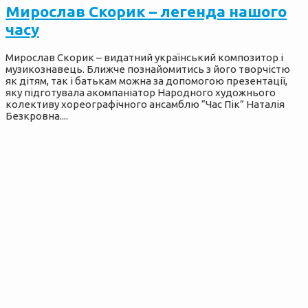
Мирослав Скорик – легенда нашого
часу
Мирослав Скорик – видатний український композитор і
музикознавець. Ближче познайомитись з його творчістю
як дітям, так і батькам можна за допомогою презентації,
яку підготувала акомпаніатор Народного художнього
колективу хореографічного ансамблю “Час Пік” Наталія
Безкровна....