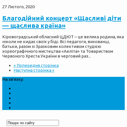
27 Лютого, 2020
Благодійний концерт «Щасливі діти
— щаслива країна»
Кіровоградський обласний ЦДЮТ – це велика родина, яка
ніколи не кидає своїх у біді. Всі педагоги, вихованці,
батьки, разом зі Зразковим колективом студією
хореографічного мистецтва «Аеліта» та Товариством
Червоного Хреста України в черговий раз...
« Попередня сторінка
Наступна сторінка »
На зв'язку: