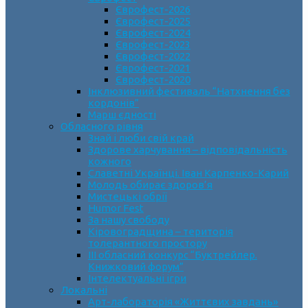
Єврофест-2026
Єврофест-2025
Єврофест-2024
Єврофест-2023
Єврофест-2022
Єврофест-2021
Єврофест-2020
Інклюзивний фестиваль “Натхнення без
кордонів”
Марш єдності
Обласного рівня
Знай і люби свій край
Здорове харчування – відповідальність
кожного
Славетні Українці. Іван Карпенко-Карий
Молодь обирає здоров’я
Мистецькі обрії
Humor Fest
За нашу свободу
Кіровоградщина – територія
толерантного простору
ІII обласний конкурс “Буктрейлер.
Книжковий форум”
Інтелектуальні ігри
Локальні
Арт-лабораторія «Життєвих завдань»