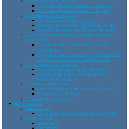
Хореографічний профіль
Хореографічний ансамбль “Росинка”
Хореографічний ансамбль “Час пік”
Інструментальна музика
Ансамбль бандуристів “Орія”
Оркестр духових інструментів “Зміна”
Оркестр народних інструментів “Орія”
Декоративно-прикладне та образотворче
мистецтво
Cтудія образотворчого мистецтва
“Соняшник”
Студія образотворчого та декоративно-
прикладного мистецтва “Писанка”
Студії раннього розвитку
Студія розвитку дитини “Веселка”
Студія дошкільної підготовки та
виховання “Горішок”
Театральний профіль
Шоу-театр молодіжного клубу “Імідж”
Театр-студія “Маска”
Основи програмування
Наші проєкти
Міжнародні
Соціально-психологічний проєкт VeLa
Всеукраїнські
День Землі
Єврофест