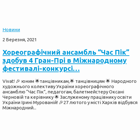
Новини
2 Березня, 2021
Хореографічний ансамбль “Час Пік”
здобув 4 Гран-Прі в Міжнародному
фестивалі-конкурсі…
Vivat! 🎉 юним 🌟танцівникам,🌟 танцівницям 🌟 Народного
художнього колективу України хореографічного
ансамблю “Час Пік”, педагогам, балетмейстеру Оксані
Черновій та керівнику 🌟 Заслуженому працівнику освіти
України Ірині Мурованій! 🎉27 лютого у місті Харків відбувся
Міжнародний...