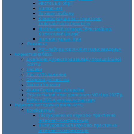
Мистецькі обрії
Humor Fest
За нашу свободу
Кіровоградщина – територія
толерантного простору
ІII обласний конкурс “Буктрейлер.
Книжковий форум”
Інтелектуальні ігри
Локальні
Арт-лабораторія «Життєвих завдань»
Нормативна база
Довідник директора закладу позашкільної
освіти
Накази
Листи/Положення
Охорона дитинства
Закони України
Укази Президента України
Стратегічний план діяльності МОН до 2027 р.
Робота ЗПО в умовах карантину
Науково-методична діяльність
Конференції
І Всеукраїнська науково-практична
інтернет-конференція
ІІ Всеукраїнська науково-практична
інтернет-конференція