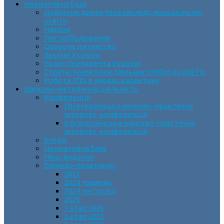
Нормативна база
Довідник директора закладу позашкільної
освіти
Накази
Листи/Положення
Охорона дитинства
Закони України
Укази Президента України
Стратегічний план діяльності МОН до 2027 р.
Робота ЗПО в умовах карантину
Науково-методична діяльність
Конференції
І Всеукраїнська науково-практична
інтернет-конференція
ІІ Всеукраїнська науково-практична
інтернет-конференція
Угоди
Нормативна база
Наші видання
Семінар-практикум
2023
2024 травень
2024 листопад
2025
1 етап 2026
2 етап 2026