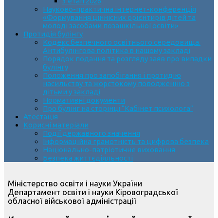
3 етап 2026
Науково-практична інтернет-конференція
«Формування ціннісних орієнтирів дітей та
молоді засобами позашкільної освіти»
Протидія булінгу
Кодекс безпечного освітнього середовища.
Антибулінгова політика в нашому закладі
Порядок подання та розгляду заяв про випадки
булінгу
Положення про запобігання і протидію
насильству та жорстокому поводженню з
дітьми у закладі
Нормативні документи
Про булінг на сторінці “Кабінет психолога”
Атестація
Корисні матеріали
Події державного значення
Інформаційна грамотність та цифрова безпека
Національно-патріотичне виховання
Безпека життєдіяльності
Міністерство освіти і науки України
Департамент освіти і науки Кіровоградської
обласної військової адміністрації