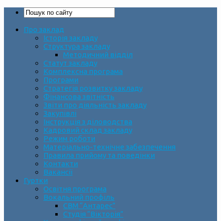
Про заклад
Історія закладу
Структура закладу
Методичний відділ
Статут закладу
Комплексна програма
Програми
Стратегія розвитку закладу
Фінансова звітність
Звіти про діяльність закладу
Закупівлі
Інструкція з діловодства
Кадровий склад закладу
Режим роботи
Матеріально-технічне забезпечення
Правила прийому та поведінки
Контакти
Вакансії
Гуртки
Освітня програма
Вокальний профіль
СВМ “Антарес”
Студія “Вікторія”