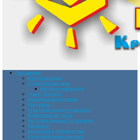
Про заклад
Історія закладу
Структура закладу
Методичний відділ
Статут закладу
Комплексна програма
Програми
Стратегія розвитку закладу
Фінансова звітність
Звіти про діяльність закладу
Закупівлі
Інструкція з діловодства
Кадровий склад закладу