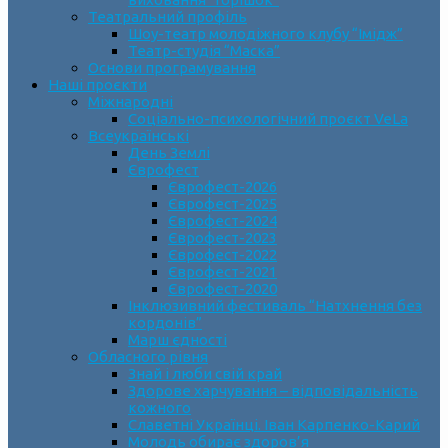
Театральний профіль
Шоу-театр молодіжного клубу “Імідж”
Театр-студія “Маска”
Основи програмування
Наші проєкти
Міжнародні
Соціально-психологічний проєкт VeLa
Всеукраїнські
День Землі
Єврофест
Єврофест-2026
Єврофест-2025
Єврофест-2024
Єврофест-2023
Єврофест-2022
Єврофест-2021
Єврофест-2020
Інклюзивний фестиваль “Натхнення без
кордонів”
Марш єдності
Обласного рівня
Знай і люби свій край
Здорове харчування – відповідальність
кожного
Славетні Українці. Іван Карпенко-Карий
Молодь обирає здоров’я