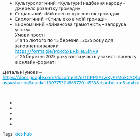
Культурологічний: «Культурні надбання народу –
джерело розвитку громади»
Соціальний: «Мій внесок у розвиток громади»
Екологічний: «Стиль еко в моїй громаді»
Економічний: «Фінансова грамотність – запорука
успіху»
Умови прості:
✅ з 15 лютого по 15 березня. . 2025 року для
заповнення заявки
https://forms.gle/PcRd5xERkFaLSiNV9
✅ 26 березня 2025 року взяти участь у захисті проекту
в онлайн-форматі
Детальні умови –
https://docs.google.com/document/d/1CPP2ArwKyF7MokCAQh
usp=sharing&ouid=113077530486972014553&rtpof=true&sd=tru
Tags:
kids hub