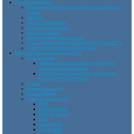
Нормативна база
Довідник директора закладу позашкільної
освіти
Накази
Листи/Положення
Охорона дитинства
Закони України
Укази Президента України
Стратегічний план діяльності МОН до 2027 р.
Робота ЗПО в умовах карантину
Науково-методична діяльність
Конференції
І Всеукраїнська науково-практична
інтернет-конференція
ІІ Всеукраїнська науково-практична
інтернет-конференція
Угоди
Нормативна база
Наші видання
Семінар-практикум
2023
2024 травень
2024 листопад
2025
1 етап 2026
2 етап 2026