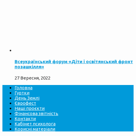
Всеукраїнський форум «Діти і освітянський фронт
позашкілля»
27 Вересня, 2022
Головна
Гуртки
День Землі
Єврофест
Наші проєкти
Фінансова звітність
Контакти
Кабінет психолога
Корисні матеріали