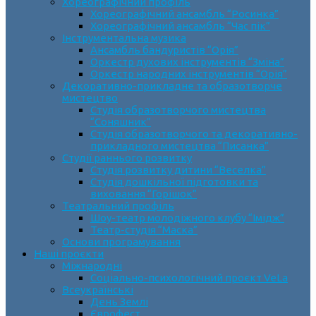
Хореографічний профіль
Хореографічний ансамбль “Росинка”
Хореографічний ансамбль “Час пік”
Інструментальна музика
Ансамбль бандуристів “Орія”
Оркестр духових інструментів “Зміна”
Оркестр народних інструментів “Орія”
Декоративно-прикладне та образотворче
мистецтво
Cтудія образотворчого мистецтва
“Соняшник”
Студія образотворчого та декоративно-
прикладного мистецтва “Писанка”
Студії раннього розвитку
Студія розвитку дитини “Веселка”
Студія дошкільної підготовки та
виховання “Горішок”
Театральний профіль
Шоу-театр молодіжного клубу “Імідж”
Театр-студія “Маска”
Основи програмування
Наші проєкти
Міжнародні
Соціально-психологічний проєкт VeLa
Всеукраїнські
День Землі
Єврофест