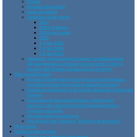
Угоди
Нормативна база
Наші видання
Семінар-практикум
2023
2024 травень
2024 листопад
2025
1 етап 2026
2 етап 2026
3 етап 2026
Науково-практична інтернет-конференція
«Формування ціннісних орієнтирів дітей та
молоді засобами позашкільної освіти»
Протидія булінгу
Кодекс безпечного освітнього середовища.
Антибулінгова політика в нашому закладі
Порядок подання та розгляду заяв про випадки
булінгу
Положення про запобігання і протидію
насильству та жорстокому поводженню з
дітьми у закладі
Нормативні документи
Про булінг на сторінці “Кабінет психолога”
Атестація
Корисні матеріали
Події державного значення