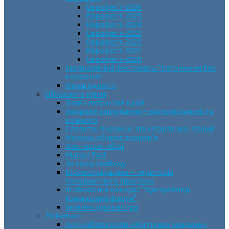
Єврофест-2026
Єврофест-2025
Єврофест-2024
Єврофест-2023
Єврофест-2022
Єврофест-2021
Єврофест-2020
Інклюзивний фестиваль “Натхнення без
кордонів”
Марш єдності
Обласного рівня
Знай і люби свій край
Здорове харчування – відповідальність
кожного
Славетні Українці. Іван Карпенко-Карий
Молодь обирає здоров’я
Мистецькі обрії
Humor Fest
За нашу свободу
Кіровоградщина – територія
толерантного простору
ІII обласний конкурс “Буктрейлер.
Книжковий форум”
Інтелектуальні ігри
Локальні
Арт-лабораторія «Життєвих завдань»