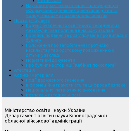
3 етап 2026
Науково-практична інтернет-конференція
«Формування ціннісних орієнтирів дітей та
молоді засобами позашкільної освіти»
Протидія булінгу
Кодекс безпечного освітнього середовища.
Антибулінгова політика в нашому закладі
Порядок подання та розгляду заяв про випадки
булінгу
Положення про запобігання і протидію
насильству та жорстокому поводженню з
дітьми у закладі
Нормативні документи
Про булінг на сторінці “Кабінет психолога”
Атестація
Корисні матеріали
Події державного значення
Інформаційна грамотність та цифрова безпека
Національно-патріотичне виховання
Безпека життєдіяльності
Міністерство освіти і науки України
Департамент освіти і науки Кіровоградської
обласної військової адміністрації