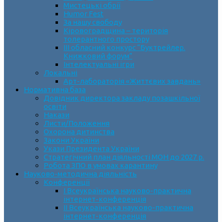
Мистецькі обрії
Humor Fest
За нашу свободу
Кіровоградщина – територія
толерантного простору
ІII обласний конкурс “Буктрейлер.
Книжковий форум”
Інтелектуальні ігри
Локальні
Арт-лабораторія «Життєвих завдань»
Нормативна база
Довідник директора закладу позашкільної
освіти
Накази
Листи/Положення
Охорона дитинства
Закони України
Укази Президента України
Стратегічний план діяльності МОН до 2027 р.
Робота ЗПО в умовах карантину
Науково-методична діяльність
Конференції
І Всеукраїнська науково-практична
інтернет-конференція
ІІ Всеукраїнська науково-практична
інтернет-конференція