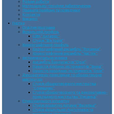
Режим роботи
Матеріально-технічне забезпечення
Правила прийому та поведінки
Контакти
Вакансії
Гуртки
Освітня програма
Вокальний профіль
СВМ “Антарес”
Студія “Вікторія”
Хореографічний профіль
Хореографічний ансамбль “Росинка”
Хореографічний ансамбль “Час пік”
Інструментальна музика
Ансамбль бандуристів “Орія”
Оркестр духових інструментів “Зміна”
Оркестр народних інструментів “Орія”
Декоративно-прикладне та образотворче
мистецтво
Cтудія образотворчого мистецтва
“Соняшник”
Студія образотворчого та декоративно-
прикладного мистецтва “Писанка”
Студії раннього розвитку
Студія розвитку дитини “Веселка”
Студія дошкільної підготовки та
виховання “Горішок”