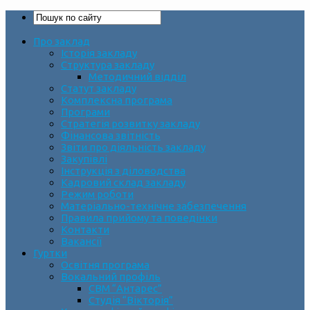
Про заклад
Історія закладу
Структура закладу
Методичний відділ
Статут закладу
Комплексна програма
Програми
Стратегія розвитку закладу
Фінансова звітність
Звіти про діяльність закладу
Закупівлі
Інструкція з діловодства
Кадровий склад закладу
Режим роботи
Матеріально-технічне забезпечення
Правила прийому та поведінки
Контакти
Вакансії
Гуртки
Освітня програма
Вокальний профіль
СВМ “Антарес”
Студія “Вікторія”