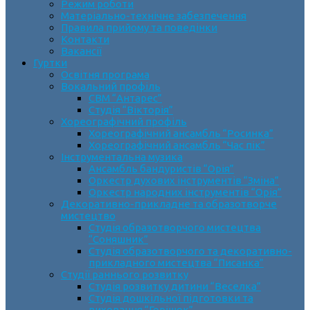
Режим роботи
Матеріально-технічне забезпечення
Правила прийому та поведінки
Контакти
Вакансії
Гуртки
Освітня програма
Вокальний профіль
СВМ “Антарес”
Студія “Вікторія”
Хореографічний профіль
Хореографічний ансамбль “Росинка”
Хореографічний ансамбль “Час пік”
Інструментальна музика
Ансамбль бандуристів “Орія”
Оркестр духових інструментів “Зміна”
Оркестр народних інструментів “Орія”
Декоративно-прикладне та образотворче
мистецтво
Cтудія образотворчого мистецтва
“Соняшник”
Студія образотворчого та декоративно-
прикладного мистецтва “Писанка”
Студії раннього розвитку
Студія розвитку дитини “Веселка”
Студія дошкільної підготовки та
виховання “Горішок”