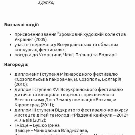
гуртка;
Визначні події:
присвоєння звання “Зрозковий художній колектив
України” (2005);
участь і перемоги у Всеукраїнських та обласних
конкурсах, фестивалях;
поїздка до Угорщини, Чехії, Польщі та Болгарії.
Нагороди:
дипломант І ступеня Міжнародного фестивалю
«Созопольська панорама», м. Созополь, Болгарія
(2010);
диплом І ступеня ХVІ Всеукраїнського фестивалю
дитячої та юнацької творчості, присвяченого
Всесвітньому Дню Землі у номінації «Вокал», м.
Кіровоград (2011);
диплом ІІІ ступеня Відкритого фестивалю-конкурсу
мистецтв дітей та молоді «Різдвяні канікули – 2012»,
м. Львів (2012);
І місце – Бушко Ірина,
ІІ місце – Чанковська Владислава,