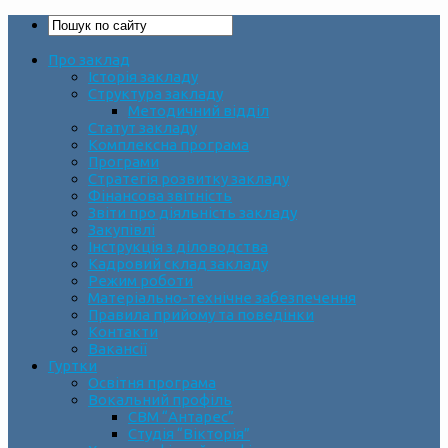
Про заклад
Історія закладу
Структура закладу
Методичний відділ
Статут закладу
Комплексна програма
Програми
Стратегія розвитку закладу
Фінансова звітність
Звіти про діяльність закладу
Закупівлі
Інструкція з діловодства
Кадровий склад закладу
Режим роботи
Матеріально-технічне забезпечення
Правила прийому та поведінки
Контакти
Вакансії
Гуртки
Освітня програма
Вокальний профіль
СВМ “Антарес”
Студія “Вікторія”