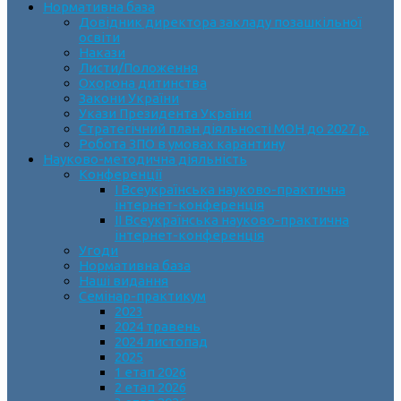
Нормативна база
Довідник директора закладу позашкільної
освіти
Накази
Листи/Положення
Охорона дитинства
Закони України
Укази Президента України
Стратегічний план діяльності МОН до 2027 р.
Робота ЗПО в умовах карантину
Науково-методична діяльність
Конференції
І Всеукраїнська науково-практична
інтернет-конференція
ІІ Всеукраїнська науково-практична
інтернет-конференція
Угоди
Нормативна база
Наші видання
Семінар-практикум
2023
2024 травень
2024 листопад
2025
1 етап 2026
2 етап 2026