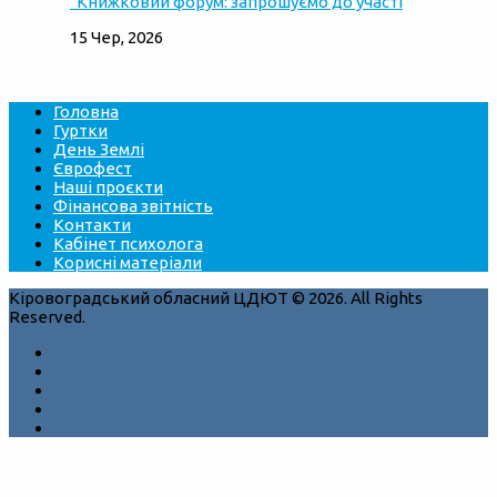
“Книжковий форум: запрошуємо до участі
15 Чер, 2026
Головна
Гуртки
День Землі
Єврофест
Наші проєкти
Фінансова звітність
Контакти
Кабінет психолога
Корисні матеріали
Кіровоградський обласний ЦДЮТ © 2026. All Rights
Reserved.