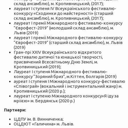
склад ансамблю), м. Кропивницький, (2017);
лауреат І ступеня IV Всеукраїнського фестивалю-
конкурсу «Сходинки до майстерності» (старший
склад ансамблю), м. Кропивницький, (2017);
лауреат І премії Міжнародного фестивалю-конкурсу
“Єврофест-2019” (молодший склад ансамблю), м.
Львів (2019)
лауреат І премії Міжнародного фестивалю-конкурсу
“Єврофест-2019” (старший склад ансамблю), м. Львів
(2019)
Гран-прі ХХІV Всеукраїнського відкритого
фестивалю дитячої та юнацької творчості,
присвячений Всесвітньому Дню Землі, м.
Кропвиницький (2019);
Лауреат І ступеня Міжнародного фестивалю-
конкурсу “Зоряний бриз”, м.Кіттен, Болгарія (2019)
ауреат І ступеня І Міжнародного конкурсу-фестивалю
«Співограй» (вокальний і інструментальний жанр) м.
Кропивницький (2020 р.);
лауреат І ступеню Міжнародного конкурсу»Я іду за
мріією» м. Бердянськ (2020 р.)
Партнери:
ЦДПУ ім. В. Винниченка;
ОЦДЮТ «Галичина» м. Львів.