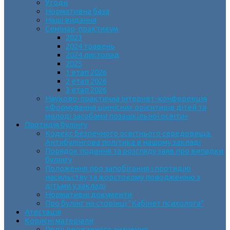
Угоди
Нормативна база
Наші видання
Семінар-практикум
2023
2024 травень
2024 листопад
2025
1 етап 2026
2 етап 2026
3 етап 2026
Науково-практична інтернет-конференція
«Формування ціннісних орієнтирів дітей та
молоді засобами позашкільної освіти»
Протидія булінгу
Кодекс безпечного освітнього середовища.
Антибулінгова політика в нашому закладі
Порядок подання та розгляду заяв про випадки
булінгу
Положення про запобігання і протидію
насильству та жорстокому поводженню з
дітьми у закладі
Нормативні документи
Про булінг на сторінці “Кабінет психолога”
Атестація
Корисні матеріали
Події державного значення