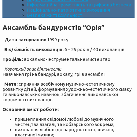
Інформаційна грамотність та цифрова безпека
Національно-патріотичне виховання
Безпека життєдіяльності
Ансамбль бандуристів “Орія”
Дата заснування:
1999 року.
Вік/кількість вихованців:
6 – 25 років / 40 вихованців
Профіль:
вокально-інструментальне мистецтво
Короткий опис діяльності:
Навчання грі на бандурі, вокалу, грі в ансамблі.
Мета:
сприяння всебічному музично-естетичному
розвитку дітей, формування художньо-естетичного смаку
та виконавських навичок, збагачення виконавської
свідомості вихованців.
Основний зміст роботи:
прищеплення свідомої любові до музичного
мистецтва взагалі, та кобзарського зокрема;
виховання любові до народної пісні, звичаїв,
класичної музики;