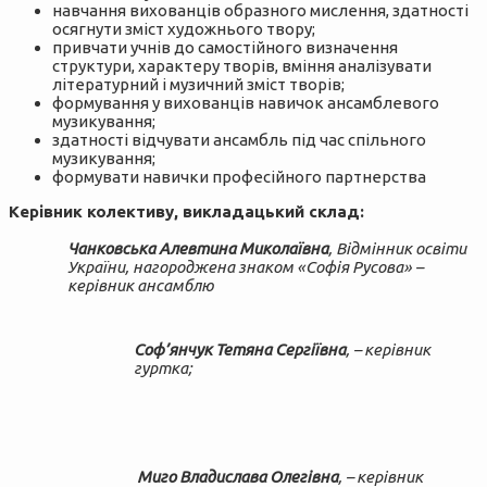
навчання вихованців образного мислення, здатності
осягнути зміст художнього твору;
привчати учнів до самостійного визначення
структури, характеру творів, вміння аналізувати
літературний і музичний зміст творів;
формування у вихованців навичок ансамблевого
музикування;
здатності відчувати ансамбль під час спільного
музикування;
формувати навички професійного партнерства
Керівник колективу, викладацький склад:
Чанковська Алевтина Миколаївна
, Відмінник освіти
України, нагороджена знаком «Софія Русова» –
керівник ансамблю
Соф’янчук Тетяна Сергіївна
, – керівник
гуртка;
Миго Владислава Олегівна
, – керівник