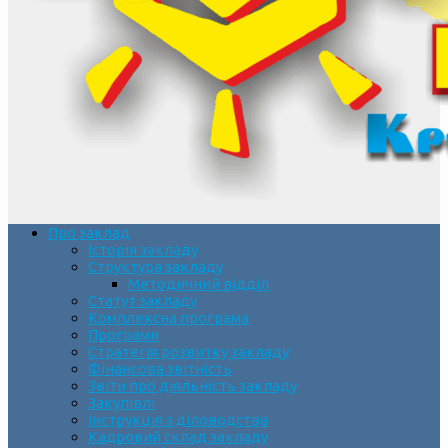
Про заклад
Історія закладу
Структура закладу
Методичний відділ
Статут закладу
Комплексна програма
Програми
Стратегія розвитку закладу
Фінансова звітність
Звіти про діяльність закладу
Закупівлі
Інструкція з діловодства
Кадровий склад закладу