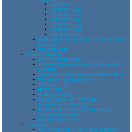
Єврофест-2026
Єврофест-2025
Єврофест-2024
Єврофест-2023
Єврофест-2022
Єврофест-2021
Єврофест-2020
Інклюзивний фестиваль “Натхнення без
кордонів”
Марш єдності
Обласного рівня
Знай і люби свій край
Здорове харчування – відповідальність
кожного
Славетні Українці. Іван Карпенко-Карий
Молодь обирає здоров’я
Мистецькі обрії
Humor Fest
За нашу свободу
Кіровоградщина – територія
толерантного простору
ІII обласний конкурс “Буктрейлер.
Книжковий форум”
Інтелектуальні ігри
Локальні
Арт-лабораторія «Життєвих завдань»