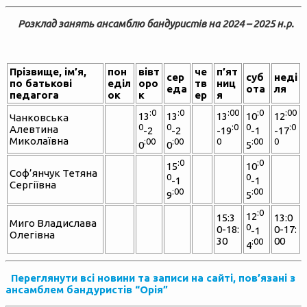
Розклад занять ансамблю бандуристів на 2024 – 2025 н.р.
Прізвище, ім’я,
пон
вівт
че
п’ят
сер
суб
неді
по батькові
еділ
оро
тв
ниц
еда
ота
ля
педагога
ок
к
ер
я
:0
:0
:00
:0
:00
13
13
13
10
12
Чанковська
0
0
:0
0
:0
Алевтина
-2
-2
-19
-1
-17
Миколаївна
:00
:00
0
:00
0
0
0
5
:0
:0
15
10
Соф’янчук Тетяна
0
0
-1
-1
Сергіївна
:00
:00
9
5
:0
12
15:3
13:0
Миго Владислава
0
0-18:
0-17:
-1
Олегівна
30
00
:00
4
Переглянути всі новини та записи на сайті, пов’язані з
ансамблем бандуристів “Орія”