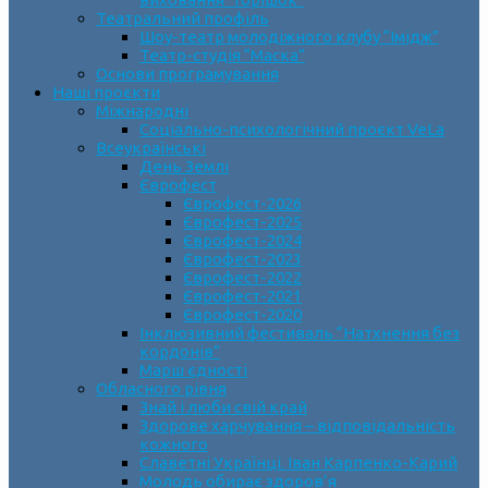
Театральний профіль
Шоу-театр молодіжного клубу “Імідж”
Театр-студія “Маска”
Основи програмування
Наші проєкти
Міжнародні
Соціально-психологічний проєкт VeLa
Всеукраїнські
День Землі
Єврофест
Єврофест-2026
Єврофест-2025
Єврофест-2024
Єврофест-2023
Єврофест-2022
Єврофест-2021
Єврофест-2020
Інклюзивний фестиваль “Натхнення без
кордонів”
Марш єдності
Обласного рівня
Знай і люби свій край
Здорове харчування – відповідальність
кожного
Славетні Українці. Іван Карпенко-Карий
Молодь обирає здоров’я