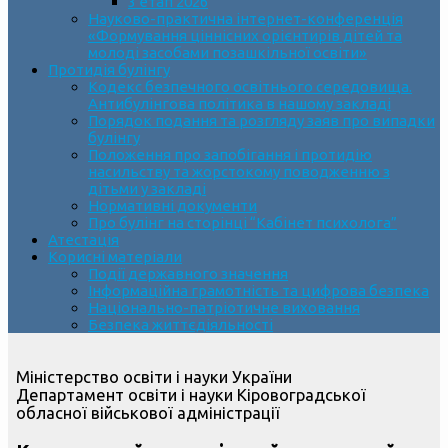
3 етап 2026
Науково-практична інтернет-конференція
«Формування ціннісних орієнтирів дітей та
молоді засобами позашкільної освіти»
Протидія булінгу
Кодекс безпечного освітнього середовища.
Антибулінгова політика в нашому закладі
Порядок подання та розгляду заяв про випадки
булінгу
Положення про запобігання і протидію
насильству та жорстокому поводженню з
дітьми у закладі
Нормативні документи
Про булінг на сторінці “Кабінет психолога”
Атестація
Корисні матеріали
Події державного значення
Інформаційна грамотність та цифрова безпека
Національно-патріотичне виховання
Безпека життєдіяльності
Міністерство освіти і науки України
Департамент освіти і науки Кіровоградської
обласної військової адміністрації