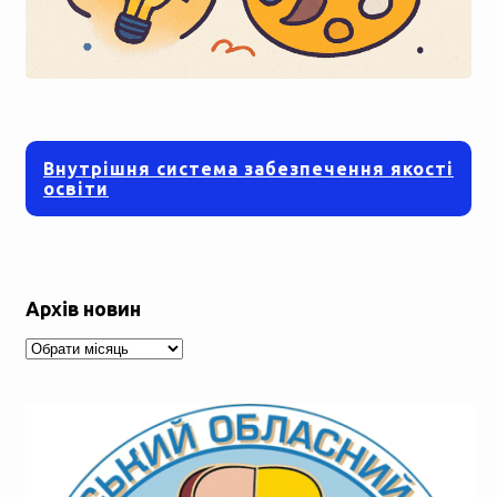
Внутрішня система забезпечення якості
освіти
Архів новин
Архів
новин