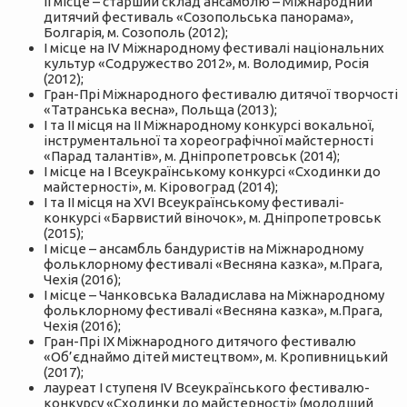
ІІ місце – старший склад ансамблю­ – Міжнародний
дитячий фестиваль «Созопольська панорама»,
Болгарія, м. Созополь (2012);
І місце на ІV Міжнародному фестивалі національних
культур «Содружество 2012», м. Володимир, Росія
(2012);
Гран-Прі Міжнародного фестивалю дитячої творчості
«Татранська весна», Польща (2013);
І та ІІ місця на ІІ Міжнародному конкурсі вокальної,
інструментальної та хореографічної майстерності
«Парад талантів», м. Дніпропетровськ (2014);
І місце на І Всеукраїнському конкурсі «Сходинки до
майстерності», м. Кіровоград (2014);
І та ІІ місця на ХVI Всеукраїнському фестивалі-
конкурсі «Барвистий віночок», м. Дніпропетровськ
(2015);
І місце – ансамбль бандуристів на Міжнародному
фольклорному фестивалі «Весняна казка», м.Прага,
Чехія (2016);
І місце – Чанковська Валадислава на Міжнародному
фольклорному фестивалі «Весняна казка», м.Прага,
Чехія (2016);
Гран-Прі ІХ Міжнародного дитячого фестивалю
«Об’єднаймо дітей мистецтвом», м. Кропивницький
(2017);
лауреат І ступеня IV Всеукраїнського фестивалю-
конкурсу «Сходинки до майстерності» (молодший