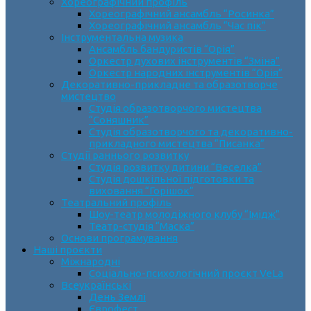
Хореографічний профіль
Хореографічний ансамбль “Росинка”
Хореографічний ансамбль “Час пік”
Інструментальна музика
Ансамбль бандуристів “Орія”
Оркестр духових інструментів “Зміна”
Оркестр народних інструментів “Орія”
Декоративно-прикладне та образотворче
мистецтво
Cтудія образотворчого мистецтва
“Соняшник”
Студія образотворчого та декоративно-
прикладного мистецтва “Писанка”
Студії раннього розвитку
Студія розвитку дитини “Веселка”
Студія дошкільної підготовки та
виховання “Горішок”
Театральний профіль
Шоу-театр молодіжного клубу “Імідж”
Театр-студія “Маска”
Основи програмування
Наші проєкти
Міжнародні
Соціально-психологічний проєкт VeLa
Всеукраїнські
День Землі
Єврофест