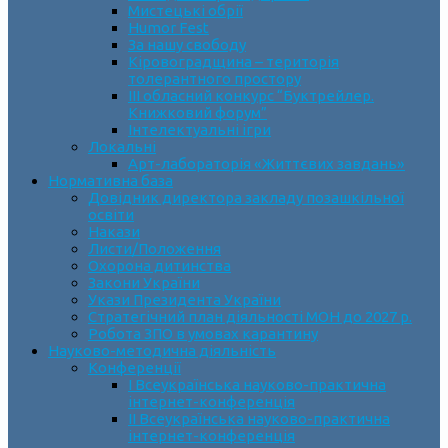
Мистецькі обрії
Humor Fest
За нашу свободу
Кіровоградщина – територія
толерантного простору
ІII обласний конкурс “Буктрейлер.
Книжковий форум”
Інтелектуальні ігри
Локальні
Арт-лабораторія «Життєвих завдань»
Нормативна база
Довідник директора закладу позашкільної
освіти
Накази
Листи/Положення
Охорона дитинства
Закони України
Укази Президента України
Стратегічний план діяльності МОН до 2027 р.
Робота ЗПО в умовах карантину
Науково-методична діяльність
Конференції
І Всеукраїнська науково-практична
інтернет-конференція
ІІ Всеукраїнська науково-практична
інтернет-конференція