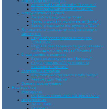
Хореографічний профіль
Хореографічний ансамбль “Росинка”
Хореографічний ансамбль “Час пік”
Інструментальна музика
Ансамбль бандуристів “Орія”
Оркестр духових інструментів “Зміна”
Оркестр народних інструментів “Орія”
Декоративно-прикладне та образотворче
мистецтво
Cтудія образотворчого мистецтва
“Соняшник”
Студія образотворчого та декоративно-
прикладного мистецтва “Писанка”
Студії раннього розвитку
Студія розвитку дитини “Веселка”
Студія дошкільної підготовки та
виховання “Горішок”
Театральний профіль
Шоу-театр молодіжного клубу “Імідж”
Театр-студія “Маска”
Основи програмування
Наші проєкти
Міжнародні
Соціально-психологічний проєкт VeLa
Всеукраїнські
День Землі
Єврофест