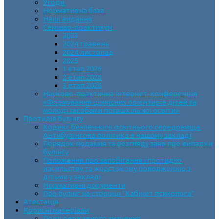
Угоди
Нормативна база
Наші видання
Семінар-практикум
2023
2024 травень
2024 листопад
2025
1 етап 2026
2 етап 2026
3 етап 2026
Науково-практична інтернет-конференція
«Формування ціннісних орієнтирів дітей та
молоді засобами позашкільної освіти»
Протидія булінгу
Кодекс безпечного освітнього середовища.
Антибулінгова політика в нашому закладі
Порядок подання та розгляду заяв про випадки
булінгу
Положення про запобігання і протидію
насильству та жорстокому поводженню з
дітьми у закладі
Нормативні документи
Про булінг на сторінці “Кабінет психолога”
Атестація
Корисні матеріали
Події державного значення