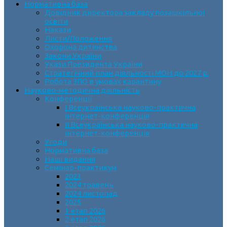
Нормативна база
Довідник директора закладу позашкільної
освіти
Накази
Листи/Положення
Охорона дитинства
Закони України
Укази Президента України
Стратегічний план діяльності МОН до 2027 р.
Робота ЗПО в умовах карантину
Науково-методична діяльність
Конференції
І Всеукраїнська науково-практична
інтернет-конференція
ІІ Всеукраїнська науково-практична
інтернет-конференція
Угоди
Нормативна база
Наші видання
Семінар-практикум
2023
2024 травень
2024 листопад
2025
1 етап 2026
2 етап 2026