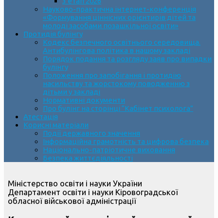
3 етап 2026
Науково-практична інтернет-конференція
«Формування ціннісних орієнтирів дітей та
молоді засобами позашкільної освіти»
Протидія булінгу
Кодекс безпечного освітнього середовища.
Антибулінгова політика в нашому закладі
Порядок подання та розгляду заяв про випадки
булінгу
Положення про запобігання і протидію
насильству та жорстокому поводженню з
дітьми у закладі
Нормативні документи
Про булінг на сторінці “Кабінет психолога”
Атестація
Корисні матеріали
Події державного значення
Інформаційна грамотність та цифрова безпека
Національно-патріотичне виховання
Безпека життєдіяльності
Міністерство освіти і науки України
Департамент освіти і науки Кіровоградської
обласної військової адміністрації