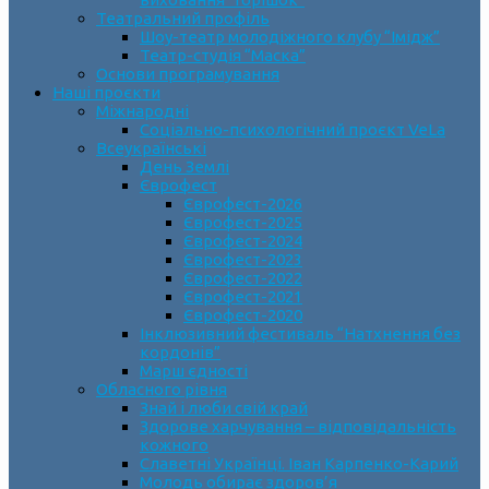
Театральний профіль
Шоу-театр молодіжного клубу “Імідж”
Театр-студія “Маска”
Основи програмування
Наші проєкти
Міжнародні
Соціально-психологічний проєкт VeLa
Всеукраїнські
День Землі
Єврофест
Єврофест-2026
Єврофест-2025
Єврофест-2024
Єврофест-2023
Єврофест-2022
Єврофест-2021
Єврофест-2020
Інклюзивний фестиваль “Натхнення без
кордонів”
Марш єдності
Обласного рівня
Знай і люби свій край
Здорове харчування – відповідальність
кожного
Славетні Українці. Іван Карпенко-Карий
Молодь обирає здоров’я