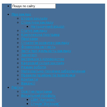
Про заклад
Історія закладу
Структура закладу
Методичний відділ
Статут закладу
Комплексна програма
Програми
Стратегія розвитку закладу
Фінансова звітність
Звіти про діяльність закладу
Закупівлі
Інструкція з діловодства
Кадровий склад закладу
Режим роботи
Матеріально-технічне забезпечення
Правила прийому та поведінки
Контакти
Вакансії
Гуртки
Освітня програма
Вокальний профіль
СВМ “Антарес”
Студія “Вікторія”