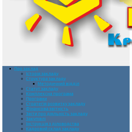
Про заклад
Історія закладу
Структура закладу
Методичний відділ
Статут закладу
Комплексна програма
Програми
Стратегія розвитку закладу
Фінансова звітність
Звіти про діяльність закладу
Закупівлі
Інструкція з діловодства
Кадровий склад закладу