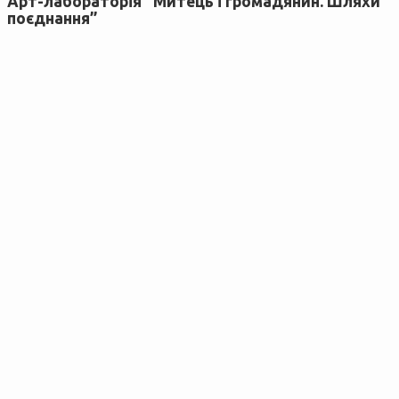
Арт-лабораторія “Митець і громадянин. Шляхи
поєднання”