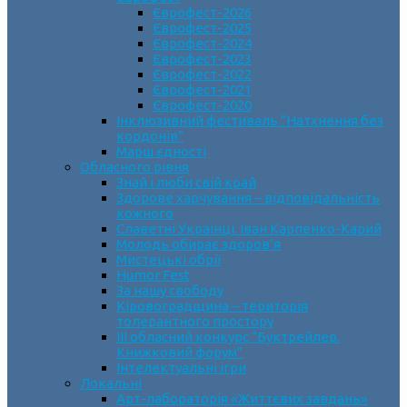
Єврофест-2026
Єврофест-2025
Єврофест-2024
Єврофест-2023
Єврофест-2022
Єврофест-2021
Єврофест-2020
Інклюзивний фестиваль “Натхнення без
кордонів”
Марш єдності
Обласного рівня
Знай і люби свій край
Здорове харчування – відповідальність
кожного
Славетні Українці. Іван Карпенко-Карий
Молодь обирає здоров’я
Мистецькі обрії
Humor Fest
За нашу свободу
Кіровоградщина – територія
толерантного простору
ІII обласний конкурс “Буктрейлер.
Книжковий форум”
Інтелектуальні ігри
Локальні
Арт-лабораторія «Життєвих завдань»