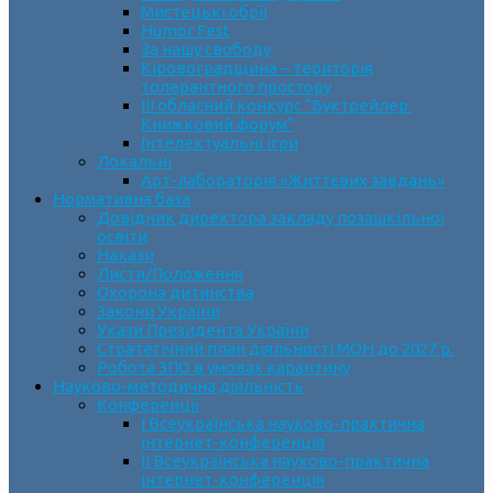
Мистецькі обрії
Humor Fest
За нашу свободу
Кіровоградщина – територія
толерантного простору
ІII обласний конкурс “Буктрейлер.
Книжковий форум”
Інтелектуальні ігри
Локальні
Арт-лабораторія «Життєвих завдань»
Нормативна база
Довідник директора закладу позашкільної
освіти
Накази
Листи/Положення
Охорона дитинства
Закони України
Укази Президента України
Стратегічний план діяльності МОН до 2027 р.
Робота ЗПО в умовах карантину
Науково-методична діяльність
Конференції
І Всеукраїнська науково-практична
інтернет-конференція
ІІ Всеукраїнська науково-практична
інтернет-конференція