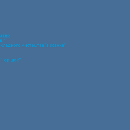
ецтво
ик”
икладного мистецтва “Писанка”
 “Горішок”