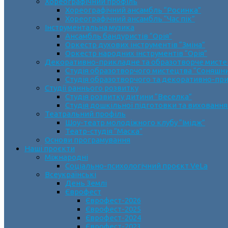
Хореографічний профіль
Хореографічний ансамбль “Росинка”
Хореографічний ансамбль “Час пік”
Інструментальна музика
Ансамбль бандуристів “Орія”
Оркестр духових інструментів “Зміна”
Оркестр народних інструментів “Орія”
Декоративно-прикладне та образотворче мист
Cтудія образотворчого мистецтва “Соняшн
Студія образотворчого та декоративно-пр
Студії раннього розвитку
Студія розвитку дитини “Веселка”
Студія дошкільної підготовки та виховання
Театральний профіль
Шоу-театр молодіжного клубу “Імідж”
Театр-студія “Маска”
Основи програмування
Наші проєкти
Міжнародні
Соціально-психологічний проєкт VeLa
Всеукраїнські
День Землі
Єврофест
Єврофест-2026
Єврофест-2025
Єврофест-2024
Єврофест-2023