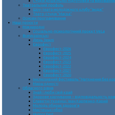
Студія дошкільної підготовки та виховання
Театральний профіль
Шоу-театр молодіжного клубу “Імідж”
Театр-студія “Маска”
Основи програмування
Наші проєкти
Міжнародні
Соціально-психологічний проєкт VeLa
Всеукраїнські
День Землі
Єврофест
Єврофест-2026
Єврофест-2025
Єврофест-2024
Єврофест-2023
Єврофест-2022
Єврофест-2021
Єврофест-2020
Інклюзивний фестиваль “Натхнення без ко
Марш єдності
Обласного рівня
Знай і люби свій край
Здорове харчування – відповідальність ко
Славетні Українці. Іван Карпенко-Карий
Молодь обирає здоров’я
Мистецькі обрії
Humor Fest