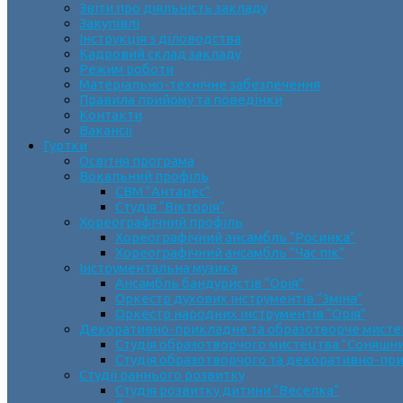
Звіти про діяльність закладу
Закупівлі
Інструкція з діловодства
Кадровий склад закладу
Режим роботи
Матеріально-технічне забезпечення
Правила прийому та поведінки
Контакти
Вакансії
Гуртки
Освітня програма
Вокальний профіль
СВМ “Антарес”
Студія “Вікторія”
Хореографічний профіль
Хореографічний ансамбль “Росинка”
Хореографічний ансамбль “Час пік”
Інструментальна музика
Ансамбль бандуристів “Орія”
Оркестр духових інструментів “Зміна”
Оркестр народних інструментів “Орія”
Декоративно-прикладне та образотворче мист
Cтудія образотворчого мистецтва “Соняшн
Студія образотворчого та декоративно-пр
Студії раннього розвитку
Студія розвитку дитини “Веселка”