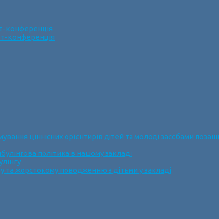
ет-конференція
нет-конференція
ання ціннісних орієнтирів дітей та молоді засобами позашк
булінгова політика в нашому закладі
улінгу
у та жорстокому поводженню з дітьми у закладі