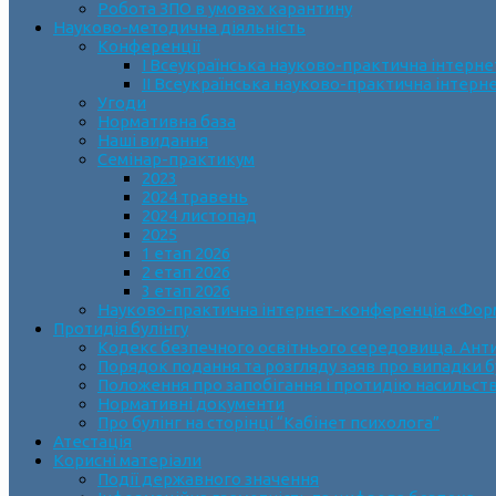
Робота ЗПО в умовах карантину
Науково-методична діяльність
Конференції
І Всеукраїнська науково-практична інтерн
ІІ Всеукраїнська науково-практична інтер
Угоди
Нормативна база
Наші видання
Семінар-практикум
2023
2024 травень
2024 листопад
2025
1 етап 2026
2 етап 2026
3 етап 2026
Науково-практична інтернет-конференція «Формув
Протидія булінгу
Кодекс безпечного освітнього середовища. Анти
Порядок подання та розгляду заяв про випадки б
Положення про запобігання і протидію насильств
Нормативні документи
Про булінг на сторінці “Кабінет психолога”
Атестація
Корисні матеріали
Події державного значення