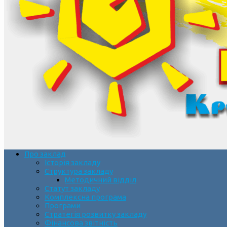
Про заклад
Історія закладу
Структура закладу
Методичний відділ
Статут закладу
Комплексна програма
Програми
Стратегія розвитку закладу
Фінансова звітність