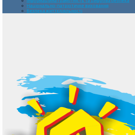
Інформаційна грамотність та цифрова безпека
Національно-патріотичне виховання
Безпека життєдіяльності