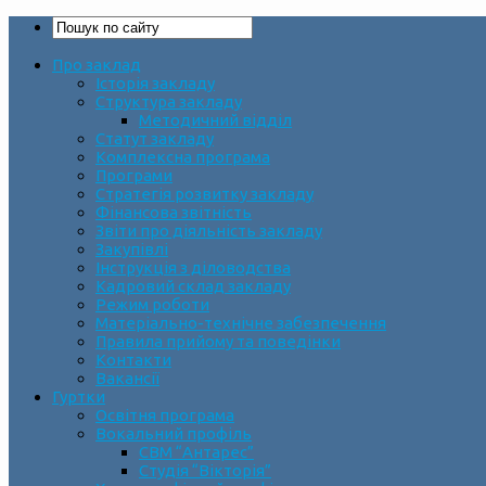
Про заклад
Історія закладу
Структура закладу
Методичний відділ
Статут закладу
Комплексна програма
Програми
Стратегія розвитку закладу
Фінансова звітність
Звіти про діяльність закладу
Закупівлі
Інструкція з діловодства
Кадровий склад закладу
Режим роботи
Матеріально-технічне забезпечення
Правила прийому та поведінки
Контакти
Вакансії
Гуртки
Освітня програма
Вокальний профіль
СВМ “Антарес”
Студія “Вікторія”