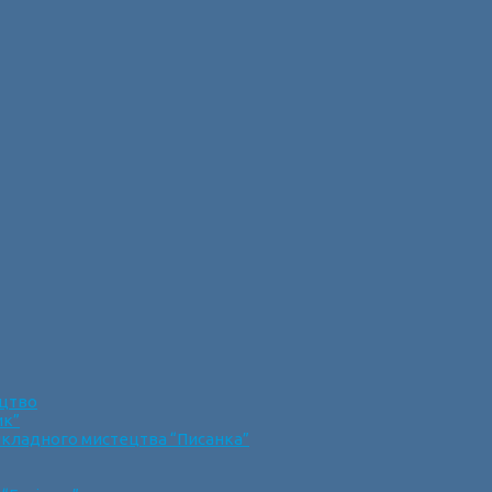
ецтво
ик”
икладного мистецтва “Писанка”