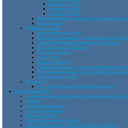
Єврофест-2022
Єврофест-2021
Єврофест-2020
Інклюзивний фестиваль “Натхнення без ко
Марш єдності
Обласного рівня
Знай і люби свій край
Здорове харчування – відповідальність ко
Славетні Українці. Іван Карпенко-Карий
Молодь обирає здоров’я
Мистецькі обрії
Humor Fest
За нашу свободу
Кіровоградщина – територія толерантного
ІII обласний конкурс “Буктрейлер. Книжков
Інтелектуальні ігри
Локальні
Арт-лабораторія «Життєвих завдань»
Нормативна база
Довідник директора закладу позашкільної освіт
Накази
Листи/Положення
Охорона дитинства
Закони України
Укази Президента України
Стратегічний план діяльності МОН до 2027 р.