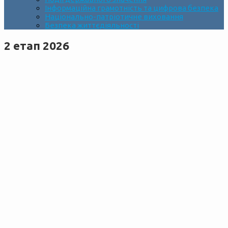
Інформаційна грамотність та цифрова безпека
Національно-патріотичне виховання
Безпека життєдіяльності
2 етап 2026