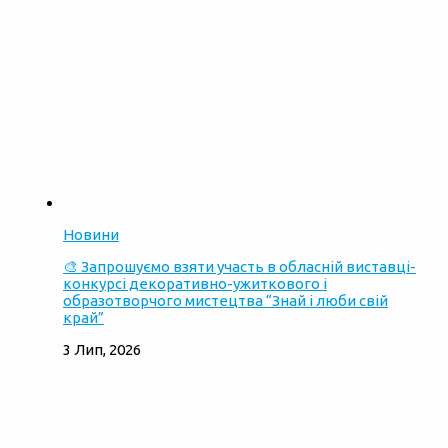
Новини
🎨 Запрошуємо взяти участь в обласній виставці-
конкурсі декоративно-ужиткового і
образотворчого мистецтва “Знай і люби свій
край”
3 Лип, 2026