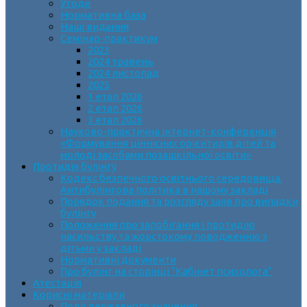
Угоди
Нормативна база
Наші видання
Семінар-практикум
2023
2024 травень
2024 листопад
2025
1 етап 2026
2 етап 2026
3 етап 2026
Науково-практична інтернет-конференція
«Формування ціннісних орієнтирів дітей та
молоді засобами позашкільної освіти»
Протидія булінгу
Кодекс безпечного освітнього середовища.
Антибулінгова політика в нашому закладі
Порядок подання та розгляду заяв про випадки
булінгу
Положення про запобігання і протидію
насильству та жорстокому поводженню з
дітьми у закладі
Нормативні документи
Про булінг на сторінці “Кабінет психолога”
Атестація
Корисні матеріали
Події державного значення