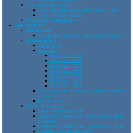
Театральний профіль
Шоу-театр молодіжного клубу “Імідж”
Театр-студія “Маска”
Основи програмування
Наші проєкти
Міжнародні
Соціально-психологічний проєкт VeLa
Всеукраїнські
День Землі
Єврофест
Єврофест-2026
Єврофест-2025
Єврофест-2024
Єврофест-2023
Єврофест-2022
Єврофест-2021
Єврофест-2020
Інклюзивний фестиваль “Натхнення без
кордонів”
Марш єдності
Обласного рівня
Знай і люби свій край
Здорове харчування – відповідальність
кожного
Славетні Українці. Іван Карпенко-Карий
Молодь обирає здоров’я