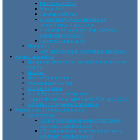
Мистецькі обрії
Humor Fest
За нашу свободу
Кіровоградщина – територія
толерантного простору
ІII обласний конкурс “Буктрейлер.
Книжковий форум”
Інтелектуальні ігри
Локальні
Арт-лабораторія «Життєвих завдань»
Нормативна база
Довідник директора закладу позашкільної
освіти
Накази
Листи/Положення
Охорона дитинства
Закони України
Укази Президента України
Стратегічний план діяльності МОН до 2027 р.
Робота ЗПО в умовах карантину
Науково-методична діяльність
Конференції
І Всеукраїнська науково-практична
інтернет-конференція
ІІ Всеукраїнська науково-практична
інтернет-конференція