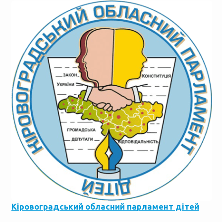
Кіровоградський обласний парламент дітей