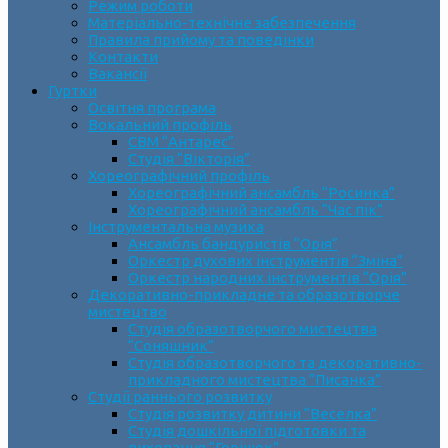
Режим роботи
Матеріально-технічне забезпечення
Правила прийому та поведінки
Контакти
Вакансії
Гуртки
Освітня програма
Вокальний профіль
СВМ “Антарес”
Студія “Вікторія”
Хореографічний профіль
Хореографічний ансамбль “Росинка”
Хореографічний ансамбль “Час пік”
Інструментальна музика
Ансамбль бандуристів “Орія”
Оркестр духових інструментів “Зміна”
Оркестр народних інструментів “Орія”
Декоративно-прикладне та образотворче
мистецтво
Cтудія образотворчого мистецтва
“Соняшник”
Студія образотворчого та декоративно-
прикладного мистецтва “Писанка”
Студії раннього розвитку
Студія розвитку дитини “Веселка”
Студія дошкільної підготовки та
виховання “Горішок”