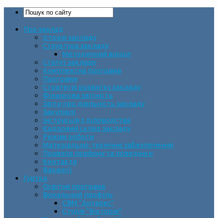
Про заклад
Історія закладу
Структура закладу
Методичний відділ
Статут закладу
Комплексна програма
Програми
Стратегія розвитку закладу
Фінансова звітність
Звіти про діяльність закладу
Закупівлі
Інструкція з діловодства
Кадровий склад закладу
Режим роботи
Матеріально-технічне забезпечення
Правила прийому та поведінки
Контакти
Вакансії
Гуртки
Освітня програма
Вокальний профіль
СВМ “Антарес”
Студія “Вікторія”