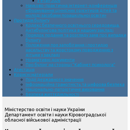
3 етап 2026
Науково-практична інтернет-конференція
«Формування ціннісних орієнтирів дітей та
молоді засобами позашкільної освіти»
Протидія булінгу
Кодекс безпечного освітнього середовища.
Антибулінгова політика в нашому закладі
Порядок подання та розгляду заяв про випадки
булінгу
Положення про запобігання і протидію
насильству та жорстокому поводженню з
дітьми у закладі
Нормативні документи
Про булінг на сторінці “Кабінет психолога”
Атестація
Корисні матеріали
Події державного значення
Інформаційна грамотність та цифрова безпека
Національно-патріотичне виховання
Безпека життєдіяльності
Міністерство освіти і науки України
Департамент освіти і науки Кіровоградської
обласної військової адміністрації