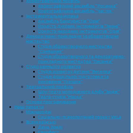
Хореографічний профіль
Хореографічний ансамбль “Росинка”
Хореографічний ансамбль “Час пік”
Інструментальна музика
Ансамбль бандуристів “Орія”
Оркестр духових інструментів “Зміна”
Оркестр народних інструментів “Орія”
Декоративно-прикладне та образотворче
мистецтво
Cтудія образотворчого мистецтва
“Соняшник”
Студія образотворчого та декоративно-
прикладного мистецтва “Писанка”
Студії раннього розвитку
Студія розвитку дитини “Веселка”
Студія дошкільної підготовки та
виховання “Горішок”
Театральний профіль
Шоу-театр молодіжного клубу “Імідж”
Театр-студія “Маска”
Основи програмування
Наші проєкти
Міжнародні
Соціально-психологічний проєкт VeLa
Всеукраїнські
День Землі
Єврофест