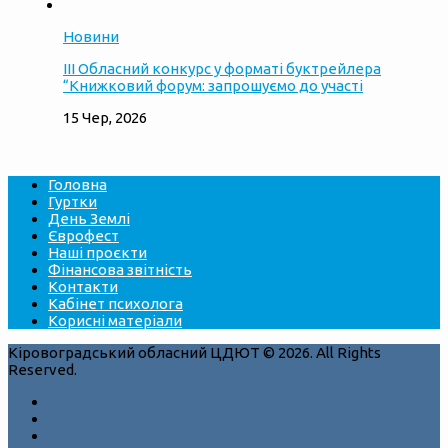
Новини
ІІІ Обласний конкурс у форматі буктрейлера
“Книжковий форум: запрошуємо до участі
15 Чер, 2026
Головна
Гуртки
День Землі
Єврофест
Наші проєкти
Фінансова звітність
Контакти
Кабінет психолога
Корисні матеріали
Кіровоградський обласний ЦДЮТ © 2026. All Rights
Reserved.