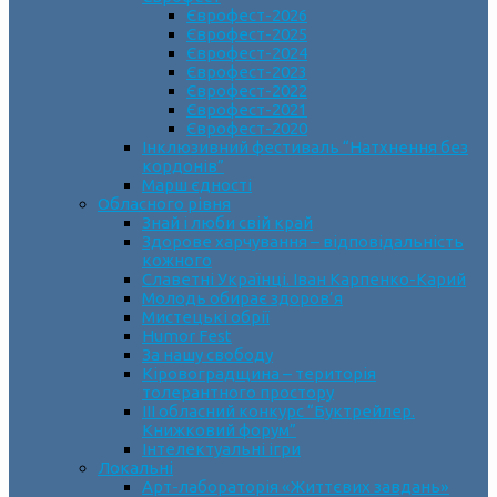
Єврофест-2026
Єврофест-2025
Єврофест-2024
Єврофест-2023
Єврофест-2022
Єврофест-2021
Єврофест-2020
Інклюзивний фестиваль “Натхнення без
кордонів”
Марш єдності
Обласного рівня
Знай і люби свій край
Здорове харчування – відповідальність
кожного
Славетні Українці. Іван Карпенко-Карий
Молодь обирає здоров’я
Мистецькі обрії
Humor Fest
За нашу свободу
Кіровоградщина – територія
толерантного простору
ІII обласний конкурс “Буктрейлер.
Книжковий форум”
Інтелектуальні ігри
Локальні
Арт-лабораторія «Життєвих завдань»