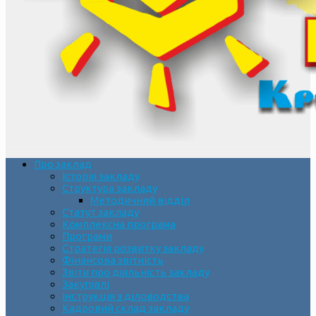
Про заклад
Історія закладу
Структура закладу
Методичний відділ
Статут закладу
Комплексна програма
Програми
Стратегія розвитку закладу
Фінансова звітність
Звіти про діяльність закладу
Закупівлі
Інструкція з діловодства
Кадровий склад закладу