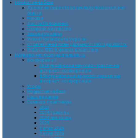
Нормативна база
Довідник директора закладу позашкільної
освіти
Накази
Листи/Положення
Охорона дитинства
Закони України
Укази Президента України
Стратегічний план діяльності МОН до 2027 р.
Робота ЗПО в умовах карантину
Науково-методична діяльність
Конференції
І Всеукраїнська науково-практична
інтернет-конференція
ІІ Всеукраїнська науково-практична
інтернет-конференція
Угоди
Нормативна база
Наші видання
Семінар-практикум
2023
2024 травень
2024 листопад
2025
1 етап 2026
2 етап 2026