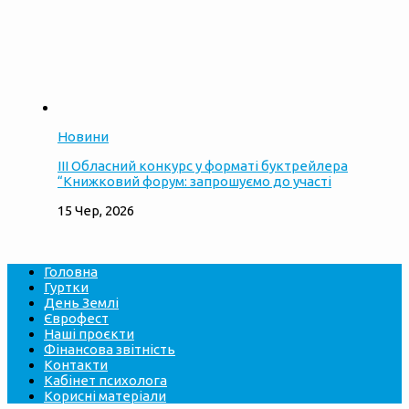
Новини
ІІІ Обласний конкурс у форматі буктрейлера
“Книжковий форум: запрошуємо до участі
15 Чер, 2026
Головна
Гуртки
День Землі
Єврофест
Наші проєкти
Фінансова звітність
Контакти
Кабінет психолога
Корисні матеріали