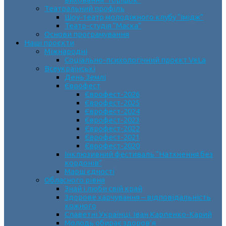
Театральний профіль
Шоу-театр молодіжного клубу “Імідж”
Театр-студія “Маска”
Основи програмування
Наші проєкти
Міжнародні
Соціально-психологічний проєкт VeLa
Всеукраїнські
День Землі
Єврофест
Єврофест-2026
Єврофест-2025
Єврофест-2024
Єврофест-2023
Єврофест-2022
Єврофест-2021
Єврофест-2020
Інклюзивний фестиваль “Натхнення без
кордонів”
Марш єдності
Обласного рівня
Знай і люби свій край
Здорове харчування – відповідальність
кожного
Славетні Українці. Іван Карпенко-Карий
Молодь обирає здоров’я