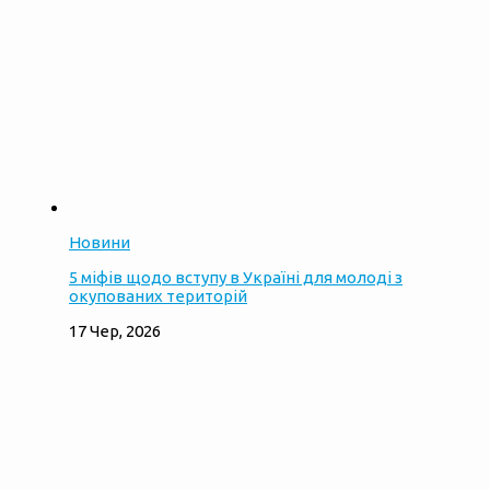
Новини
5 міфів щодо вступу в Україні для молоді з
окупованих територій
17 Чер, 2026