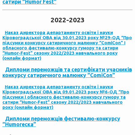
сатири “Humor Fest”
2022-2023
Наказ директора департаменту освіти і науки
Кіровоградської ОВА від 30.01.2023 року №29-ОД “Про
підсумки конкурсу сатиричного малюнку “ComiCon” І
обласного фестивалю-конкурсу гумору та сатири
“Humor-Fest” сезону 2022/2023 навчального року
(онлайн формат)
Дипломи переможців та сертифікати учасників
конкурсу сатиричного малюнку “ComiCon”
Наказ директора департаменту освіти і науки
Кіровоградської ОВА від 09.01.2023 року №6-ОД “Про
підсумки І обласного фестивалю-конкурсу гумору та
сатири “Humor-Fest” сезону 2022/2023 навчального
року (онлайн формат)
Дипломи переможців фестивалю-конкурсу
“Humoreска”