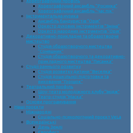
Хореографічний профіль
Хореографічний ансамбль “Росинка”
Хореографічний ансамбль “Час пік”
Інструментальна музика
Ансамбль бандуристів “Орія”
Оркестр духових інструментів “Зміна”
Оркестр народних інструментів “Орія”
Декоративно-прикладне та образотворче
мистецтво
Cтудія образотворчого мистецтва
“Соняшник”
Студія образотворчого та декоративно-
прикладного мистецтва “Писанка”
Студії раннього розвитку
Студія розвитку дитини “Веселка”
Студія дошкільної підготовки та
виховання “Горішок”
Театральний профіль
Шоу-театр молодіжного клубу “Імідж”
Театр-студія “Маска”
Основи програмування
Наші проєкти
Міжнародні
Соціально-психологічний проєкт VeLa
Всеукраїнські
День Землі
Єврофест