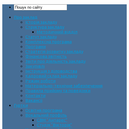
Про заклад
Історія закладу
Структура закладу
Методичний відділ
Статут закладу
Комплексна програма
Програми
Стратегія розвитку закладу
Фінансова звітність
Звіти про діяльність закладу
Закупівлі
Інструкція з діловодства
Кадровий склад закладу
Режим роботи
Матеріально-технічне забезпечення
Правила прийому та поведінки
Контакти
Вакансії
Гуртки
Освітня програма
Вокальний профіль
СВМ “Антарес”
Студія “Вікторія”