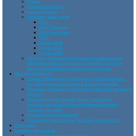
Угоди
Нормативна база
Наші видання
Семінар-практикум
2023
2024 травень
2024 листопад
2025
1 етап 2026
2 етап 2026
3 етап 2026
Науково-практична інтернет-конференція
«Формування ціннісних орієнтирів дітей та
молоді засобами позашкільної освіти»
Протидія булінгу
Кодекс безпечного освітнього середовища.
Антибулінгова політика в нашому закладі
Порядок подання та розгляду заяв про випадки
булінгу
Положення про запобігання і протидію
насильству та жорстокому поводженню з
дітьми у закладі
Нормативні документи
Про булінг на сторінці “Кабінет психолога”
Атестація
Корисні матеріали
Події державного значення