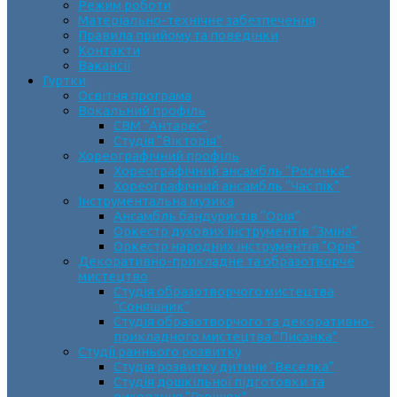
Режим роботи
Матеріально-технічне забезпечення
Правила прийому та поведінки
Контакти
Вакансії
Гуртки
Освітня програма
Вокальний профіль
СВМ “Антарес”
Студія “Вікторія”
Хореографічний профіль
Хореографічний ансамбль “Росинка”
Хореографічний ансамбль “Час пік”
Інструментальна музика
Ансамбль бандуристів “Орія”
Оркестр духових інструментів “Зміна”
Оркестр народних інструментів “Орія”
Декоративно-прикладне та образотворче
мистецтво
Cтудія образотворчого мистецтва
“Соняшник”
Студія образотворчого та декоративно-
прикладного мистецтва “Писанка”
Студії раннього розвитку
Студія розвитку дитини “Веселка”
Студія дошкільної підготовки та
виховання “Горішок”