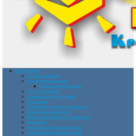
Про заклад
Історія закладу
Структура закладу
Методичний відділ
Статут закладу
Комплексна програма
Програми
Стратегія розвитку закладу
Фінансова звітність
Звіти про діяльність закладу
Закупівлі
Інструкція з діловодства
Кадровий склад закладу