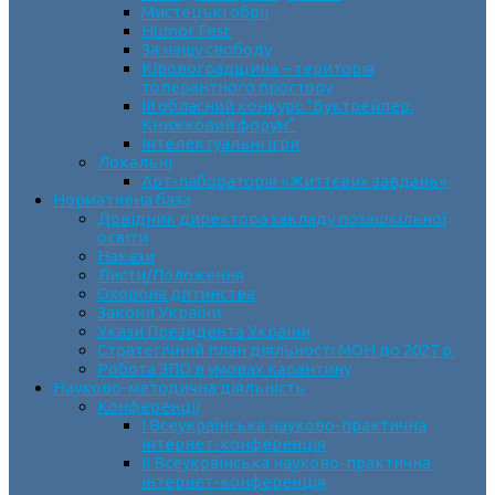
Мистецькі обрії
Humor Fest
За нашу свободу
Кіровоградщина – територія
толерантного простору
ІII обласний конкурс “Буктрейлер.
Книжковий форум”
Інтелектуальні ігри
Локальні
Арт-лабораторія «Життєвих завдань»
Нормативна база
Довідник директора закладу позашкільної
освіти
Накази
Листи/Положення
Охорона дитинства
Закони України
Укази Президента України
Стратегічний план діяльності МОН до 2027 р.
Робота ЗПО в умовах карантину
Науково-методична діяльність
Конференції
І Всеукраїнська науково-практична
інтернет-конференція
ІІ Всеукраїнська науково-практична
інтернет-конференція