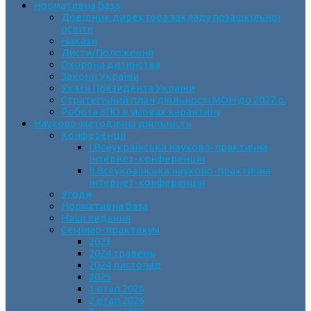
Нормативна база
Довідник директора закладу позашкільної
освіти
Накази
Листи/Положення
Охорона дитинства
Закони України
Укази Президента України
Стратегічний план діяльності МОН до 2027 р.
Робота ЗПО в умовах карантину
Науково-методична діяльність
Конференції
І Всеукраїнська науково-практична
інтернет-конференція
ІІ Всеукраїнська науково-практична
інтернет-конференція
Угоди
Нормативна база
Наші видання
Семінар-практикум
2023
2024 травень
2024 листопад
2025
1 етап 2026
2 етап 2026