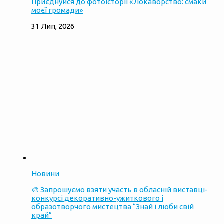
Приєднуйся до фотоісторії «Локаворство: смаки
моєї громади»
31 Лип, 2026
Новини
🎨 Запрошуємо взяти участь в обласній виставці-
конкурсі декоративно-ужиткового і
образотворчого мистецтва “Знай і люби свій
край”