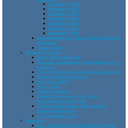
Єврофест-2026
Єврофест-2025
Єврофест-2024
Єврофест-2023
Єврофест-2022
Єврофест-2021
Єврофест-2020
Інклюзивний фестиваль “Натхнення без
кордонів”
Марш єдності
Обласного рівня
Знай і люби свій край
Здорове харчування – відповідальність
кожного
Славетні Українці. Іван Карпенко-Карий
Молодь обирає здоров’я
Мистецькі обрії
Humor Fest
За нашу свободу
Кіровоградщина – територія
толерантного простору
ІII обласний конкурс “Буктрейлер.
Книжковий форум”
Інтелектуальні ігри
Локальні
Арт-лабораторія «Життєвих завдань»