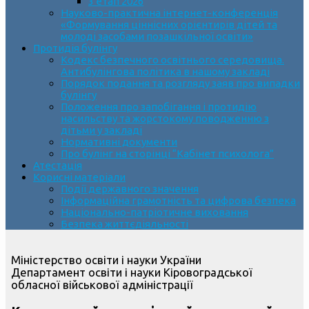
3 етап 2026
Науково-практична інтернет-конференція
«Формування ціннісних орієнтирів дітей та
молоді засобами позашкільної освіти»
Протидія булінгу
Кодекс безпечного освітнього середовища.
Антибулінгова політика в нашому закладі
Порядок подання та розгляду заяв про випадки
булінгу
Положення про запобігання і протидію
насильству та жорстокому поводженню з
дітьми у закладі
Нормативні документи
Про булінг на сторінці “Кабінет психолога”
Атестація
Корисні матеріали
Події державного значення
Інформаційна грамотність та цифрова безпека
Національно-патріотичне виховання
Безпека життєдіяльності
Міністерство освіти і науки України
Департамент освіти і науки Кіровоградської
обласної військової адміністрації