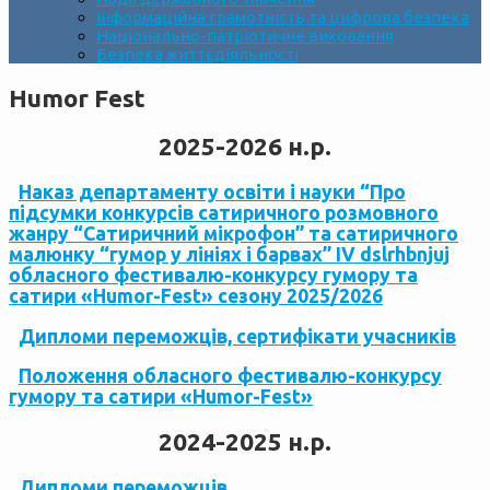
Інформаційна грамотність та цифрова безпека
Національно-патріотичне виховання
Безпека життєдіяльності
Humor Fest
2025-2026 н.р.
Наказ департаменту освіти і науки “Про
підсумки конкурсів сатиричного розмовного
жанру “Сатиричний мікрофон” та сатиричного
малюнку “гумор у лініях і барвах” ІV dslrhbnjuj
обласного фестивалю-конкурсу гумору та
сатири «Humor-Fеst» сезону 2025/2026
Дипломи переможців, сертифікати учасників
Положення обласного фестивалю-конкурсу
гумору та сатири «Humor-Fеst»
2024-2025 н.р.
Дипломи переможців