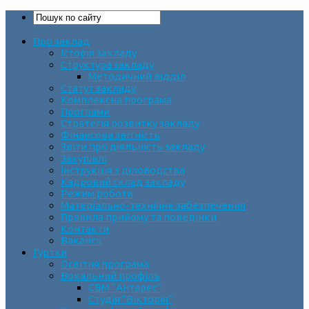
Про заклад
Історія закладу
Структура закладу
Методичний відділ
Статут закладу
Комплексна програма
Програми
Стратегія розвитку закладу
Фінансова звітність
Звіти про діяльність закладу
Закупівлі
Інструкція з діловодства
Кадровий склад закладу
Режим роботи
Матеріально-технічне забезпечення
Правила прийому та поведінки
Контакти
Вакансії
Гуртки
Освітня програма
Вокальний профіль
СВМ “Антарес”
Студія “Вікторія”