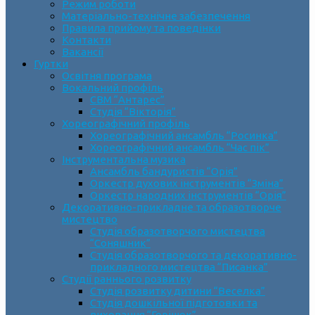
Режим роботи
Матеріально-технічне забезпечення
Правила прийому та поведінки
Контакти
Вакансії
Гуртки
Освітня програма
Вокальний профіль
СВМ “Антарес”
Студія “Вікторія”
Хореографічний профіль
Хореографічний ансамбль “Росинка”
Хореографічний ансамбль “Час пік”
Інструментальна музика
Ансамбль бандуристів “Орія”
Оркестр духових інструментів “Зміна”
Оркестр народних інструментів “Орія”
Декоративно-прикладне та образотворче
мистецтво
Cтудія образотворчого мистецтва
“Соняшник”
Студія образотворчого та декоративно-
прикладного мистецтва “Писанка”
Студії раннього розвитку
Студія розвитку дитини “Веселка”
Студія дошкільної підготовки та
виховання “Горішок”