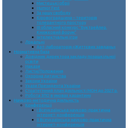
Мистецькі обрії
Humor Fest
За нашу свободу
Кіровоградщина – територія
толерантного простору
ІII обласний конкурс “Буктрейлер.
Книжковий форум”
Інтелектуальні ігри
Локальні
Арт-лабораторія «Життєвих завдань»
Нормативна база
Довідник директора закладу позашкільної
освіти
Накази
Листи/Положення
Охорона дитинства
Закони України
Укази Президента України
Стратегічний план діяльності МОН до 2027 р.
Робота ЗПО в умовах карантину
Науково-методична діяльність
Конференції
І Всеукраїнська науково-практична
інтернет-конференція
ІІ Всеукраїнська науково-практична
інтернет-конференція