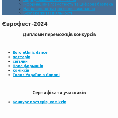
Інформаційна грамотність та цифрова безпека
Національно-патріотичне виховання
Безпека життєдіяльності
Єврофест-2024
Дипломи переможців конкурсів
Euro ethnic dance
постерів
світлин
Нова формація
коміксів
Голос України в Європі
Сертифікати учасників
Конкурс постерів, коміксів