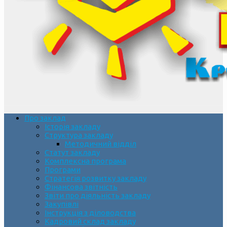
Про заклад
Історія закладу
Структура закладу
Методичний відділ
Статут закладу
Комплексна програма
Програми
Стратегія розвитку закладу
Фінансова звітність
Звіти про діяльність закладу
Закупівлі
Інструкція з діловодства
Кадровий склад закладу