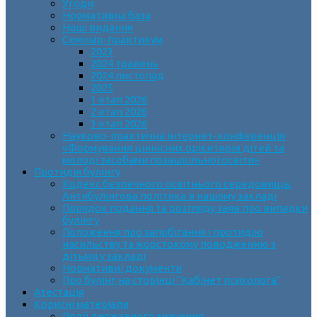
Угоди
Нормативна база
Наші видання
Семінар-практикум
2023
2024 травень
2024 листопад
2025
1 етап 2026
2 етап 2026
3 етап 2026
Науково-практична інтернет-конференція
«Формування ціннісних орієнтирів дітей та
молоді засобами позашкільної освіти»
Протидія булінгу
Кодекс безпечного освітнього середовища.
Антибулінгова політика в нашому закладі
Порядок подання та розгляду заяв про випадки
булінгу
Положення про запобігання і протидію
насильству та жорстокому поводженню з
дітьми у закладі
Нормативні документи
Про булінг на сторінці “Кабінет психолога”
Атестація
Корисні матеріали
Події державного значення