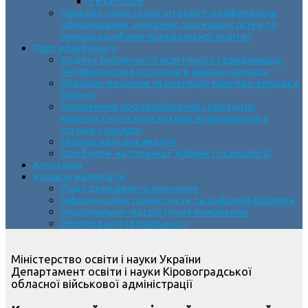
3 етап 2026
Науково-практична інтернет-конференція
«Формування ціннісних орієнтирів дітей та
молоді засобами позашкільної освіти»
Протидія булінгу
Кодекс безпечного освітнього середовища.
Антибулінгова політика в нашому закладі
Порядок подання та розгляду заяв про випадки
булінгу
Положення про запобігання і протидію
насильству та жорстокому поводженню з
дітьми у закладі
Нормативні документи
Про булінг на сторінці “Кабінет психолога”
Атестація
Корисні матеріали
Події державного значення
Інформаційна грамотність та цифрова безпека
Національно-патріотичне виховання
Безпека життєдіяльності
Міністерство освіти і науки України
Департамент освіти і науки Кіровоградської
обласної військової адміністрації