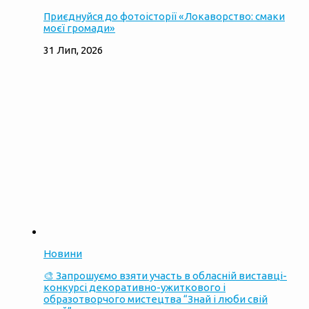
Приєднуйся до фотоісторії «Локаворство: смаки
моєї громади»
31 Лип, 2026
Новини
🎨 Запрошуємо взяти участь в обласній виставці-
конкурсі декоративно-ужиткового і
образотворчого мистецтва “Знай і люби свій