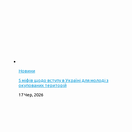
Новини
5 міфів щодо вступу в Україні для молоді з
окупованих територій
17 Чер, 2026