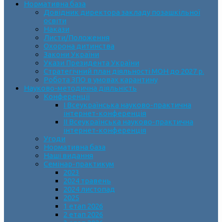
Нормативна база
Довідник директора закладу позашкільної
освіти
Накази
Листи/Положення
Охорона дитинства
Закони України
Укази Президента України
Стратегічний план діяльності МОН до 2027 р.
Робота ЗПО в умовах карантину
Науково-методична діяльність
Конференції
І Всеукраїнська науково-практична
інтернет-конференція
ІІ Всеукраїнська науково-практична
інтернет-конференція
Угоди
Нормативна база
Наші видання
Семінар-практикум
2023
2024 травень
2024 листопад
2025
1 етап 2026
2 етап 2026