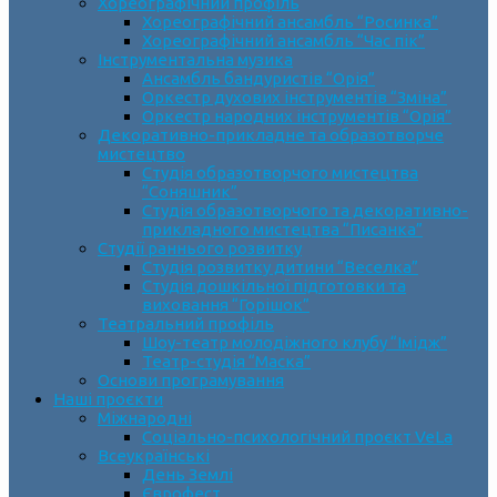
Хореографічний профіль
Хореографічний ансамбль “Росинка”
Хореографічний ансамбль “Час пік”
Інструментальна музика
Ансамбль бандуристів “Орія”
Оркестр духових інструментів “Зміна”
Оркестр народних інструментів “Орія”
Декоративно-прикладне та образотворче
мистецтво
Cтудія образотворчого мистецтва
“Соняшник”
Студія образотворчого та декоративно-
прикладного мистецтва “Писанка”
Студії раннього розвитку
Студія розвитку дитини “Веселка”
Студія дошкільної підготовки та
виховання “Горішок”
Театральний профіль
Шоу-театр молодіжного клубу “Імідж”
Театр-студія “Маска”
Основи програмування
Наші проєкти
Міжнародні
Соціально-психологічний проєкт VeLa
Всеукраїнські
День Землі
Єврофест