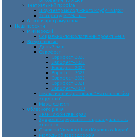
Театральний профіль
Шоу-театр молодіжного клубу “Імідж”
Театр-студія “Маска”
Основи програмування
Наші проєкти
Міжнародні
Соціально-психологічний проєкт VeLa
Всеукраїнські
День Землі
Єврофест
Єврофест-2026
Єврофест-2025
Єврофест-2024
Єврофест-2023
Єврофест-2022
Єврофест-2021
Єврофест-2020
Інклюзивний фестиваль “Натхнення без
кордонів”
Марш єдності
Обласного рівня
Знай і люби свій край
Здорове харчування – відповідальність
кожного
Славетні Українці. Іван Карпенко-Карий
Молодь обирає здоров’я