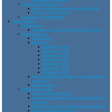
Театральний профіль
Шоу-театр молодіжного клубу “Імідж”
Театр-студія “Маска”
Основи програмування
Наші проєкти
Міжнародні
Соціально-психологічний проєкт VeLa
Всеукраїнські
День Землі
Єврофест
Єврофест-2026
Єврофест-2025
Єврофест-2024
Єврофест-2023
Єврофест-2022
Єврофест-2021
Єврофест-2020
Інклюзивний фестиваль “Натхнення без
кордонів”
Марш єдності
Обласного рівня
Знай і люби свій край
Здорове харчування – відповідальність
кожного
Славетні Українці. Іван Карпенко-Карий
Молодь обирає здоров’я