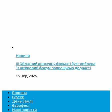
Новини
ІІІ Обласний конкурс у форматі буктрейлера
“Книжковий форум: запрошуємо до участі
15 Чер, 2026
Головна
Гуртки
День Землі
Єврофест
Наші проєкти