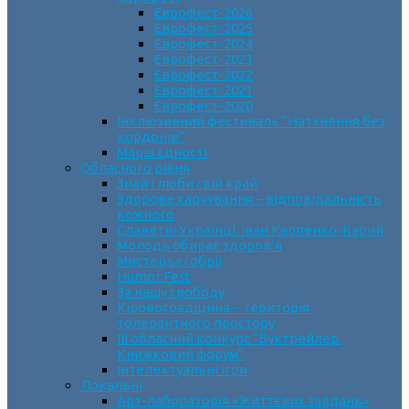
Єврофест-2026
Єврофест-2025
Єврофест-2024
Єврофест-2023
Єврофест-2022
Єврофест-2021
Єврофест-2020
Інклюзивний фестиваль “Натхнення без
кордонів”
Марш єдності
Обласного рівня
Знай і люби свій край
Здорове харчування – відповідальність
кожного
Славетні Українці. Іван Карпенко-Карий
Молодь обирає здоров’я
Мистецькі обрії
Humor Fest
За нашу свободу
Кіровоградщина – територія
толерантного простору
ІII обласний конкурс “Буктрейлер.
Книжковий форум”
Інтелектуальні ігри
Локальні
Арт-лабораторія «Життєвих завдань»