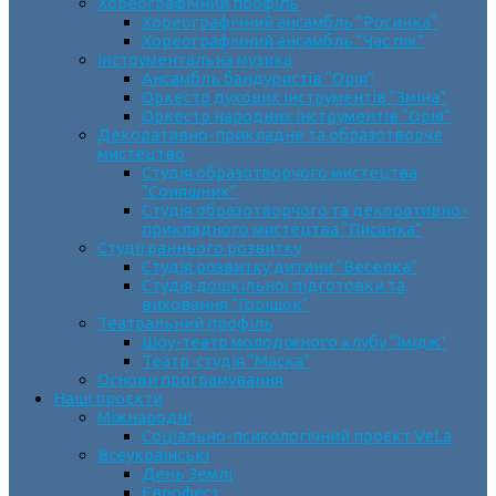
Хореографічний профіль
Хореографічний ансамбль “Росинка”
Хореографічний ансамбль “Час пік”
Інструментальна музика
Ансамбль бандуристів “Орія”
Оркестр духових інструментів “Зміна”
Оркестр народних інструментів “Орія”
Декоративно-прикладне та образотворче
мистецтво
Cтудія образотворчого мистецтва
“Соняшник”
Студія образотворчого та декоративно-
прикладного мистецтва “Писанка”
Студії раннього розвитку
Студія розвитку дитини “Веселка”
Студія дошкільної підготовки та
виховання “Горішок”
Театральний профіль
Шоу-театр молодіжного клубу “Імідж”
Театр-студія “Маска”
Основи програмування
Наші проєкти
Міжнародні
Соціально-психологічний проєкт VeLa
Всеукраїнські
День Землі
Єврофест