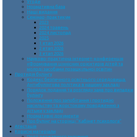
Угоди
Нормативна база
Наші видання
Семінар-практикум
2023
2024 травень
2024 листопад
2025
1 етап 2026
2 етап 2026
3 етап 2026
Науково-практична інтернет-конференція
«Формування ціннісних орієнтирів дітей та
молоді засобами позашкільної освіти»
Протидія булінгу
Кодекс безпечного освітнього середовища.
Антибулінгова політика в нашому закладі
Порядок подання та розгляду заяв про випадки
булінгу
Положення про запобігання і протидію
насильству та жорстокому поводженню з
дітьми у закладі
Нормативні документи
Про булінг на сторінці “Кабінет психолога”
Атестація
Корисні матеріали
Події державного значення