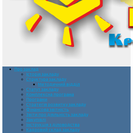
Про заклад
Історія закладу
Структура закладу
Методичний відділ
Статут закладу
Комплексна програма
Програми
Стратегія розвитку закладу
Фінансова звітність
Звіти про діяльність закладу
Закупівлі
Інструкція з діловодства
Кадровий склад закладу