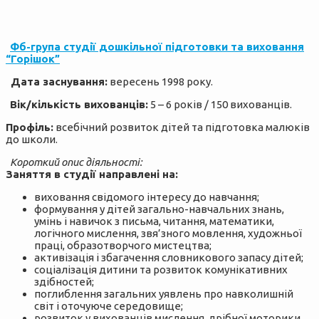
Фб-група cтудії дошкільної підготовки та виховання
“Горішок”
Дата заснування:
вересень 1998 року.
Вік/кількість вихованців:
5 – 6 років / 150 вихованців.
Профіль:
всебічний розвиток дітей та підготовка малюків
до школи.
Короткий опис діяльності:
Заняття в студії направлені на:
виховання свідомого інтересу до навчання;
формування у дітей загально-навчальних знань,
умінь і навичок з письма, читання, математики,
логічного мислення, звя’зного мовлення, художньої
праці, образотворчого мистецтва;
активізація і збагачення словникового запасу дітей;
соціалізація дитини та розвиток комунікативних
здібностей;
поглиблення загальних уявлень про навколишній
світ і оточуюче середовище;
розвиток у вихованців мислення, дрібної моторики