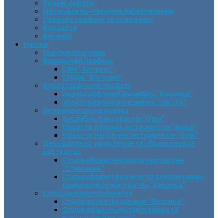
Режим роботи
Матеріально-технічне забезпечення
Правила прийому та поведінки
Контакти
Вакансії
Гуртки
Освітня програма
Вокальний профіль
СВМ “Антарес”
Студія “Вікторія”
Хореографічний профіль
Хореографічний ансамбль “Росинка”
Хореографічний ансамбль “Час пік”
Інструментальна музика
Ансамбль бандуристів “Орія”
Оркестр духових інструментів “Зміна”
Оркестр народних інструментів “Орія”
Декоративно-прикладне та образотворче
мистецтво
Cтудія образотворчого мистецтва
“Соняшник”
Студія образотворчого та декоративно-
прикладного мистецтва “Писанка”
Студії раннього розвитку
Студія розвитку дитини “Веселка”
Студія дошкільної підготовки та
виховання “Горішок”