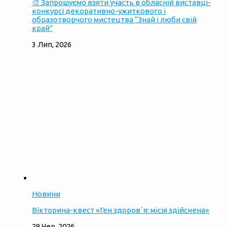
🎨 Запрошуємо взяти участь в обласній виставці-
конкурсі декоративно-ужиткового і
образотворчого мистецтва “Знай і люби свій
край”
3 Лип, 2026
Новини
Вікторина-квест «Ген здоровʼя: місія здійснена»
29 Чер, 2026