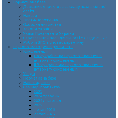
Нормативна база
Довідник директора закладу позашкільної
освіти
Накази
Листи/Положення
Охорона дитинства
Закони України
Укази Президента України
Стратегічний план діяльності МОН до 2027 р.
Робота ЗПО в умовах карантину
Науково-методична діяльність
Конференції
І Всеукраїнська науково-практична
інтернет-конференція
ІІ Всеукраїнська науково-практична
інтернет-конференція
Угоди
Нормативна база
Наші видання
Семінар-практикум
2023
2024 травень
2024 листопад
2025
1 етап 2026
2 етап 2026