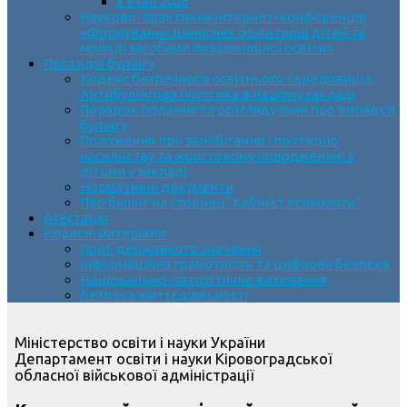
3 етап 2026
Науково-практична інтернет-конференція
«Формування ціннісних орієнтирів дітей та
молоді засобами позашкільної освіти»
Протидія булінгу
Кодекс безпечного освітнього середовища.
Антибулінгова політика в нашому закладі
Порядок подання та розгляду заяв про випадки
булінгу
Положення про запобігання і протидію
насильству та жорстокому поводженню з
дітьми у закладі
Нормативні документи
Про булінг на сторінці “Кабінет психолога”
Атестація
Корисні матеріали
Події державного значення
Інформаційна грамотність та цифрова безпека
Національно-патріотичне виховання
Безпека життєдіяльності
Міністерство освіти і науки України
Департамент освіти і науки Кіровоградської
обласної військової адміністрації