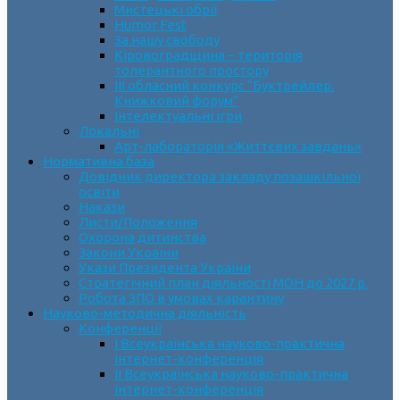
Мистецькі обрії
Humor Fest
За нашу свободу
Кіровоградщина – територія
толерантного простору
ІII обласний конкурс “Буктрейлер.
Книжковий форум”
Інтелектуальні ігри
Локальні
Арт-лабораторія «Життєвих завдань»
Нормативна база
Довідник директора закладу позашкільної
освіти
Накази
Листи/Положення
Охорона дитинства
Закони України
Укази Президента України
Стратегічний план діяльності МОН до 2027 р.
Робота ЗПО в умовах карантину
Науково-методична діяльність
Конференції
І Всеукраїнська науково-практична
інтернет-конференція
ІІ Всеукраїнська науково-практична
інтернет-конференція