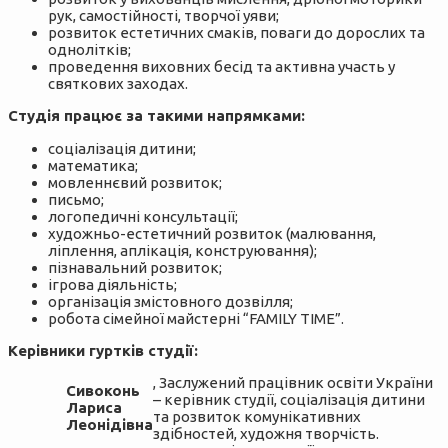
рук, самостійності, творчої уяви;
розвиток естетичних смаків, поваги до дорослих та
однолітків;
проведення виховних бесід та активна участь у
святкових заходах.
Студія працює за такими напрямками:
соціалізація дитини;
математика;
мовленнєвий розвиток;
письмо;
логопедичні консультації;
художньо-естетичний розвиток (малювання,
ліплення, аплікація, конструювання);
пізнавальний розвиток;
ігрова діяльність;
організація змістовного дозвілля;
робота сімейної майстерні “FAMILY TIME”.
Керівники гуртків студії:
, Заслужений працівник освіти України
Сивоконь
– керівник студії, соціалізація дитини
Лариса
та розвиток комунікативних
Леонідівна
здібностей, художня творчість.