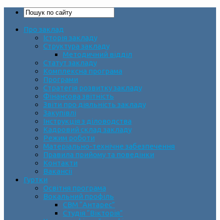
Про заклад
Історія закладу
Структура закладу
Методичний відділ
Статут закладу
Комплексна програма
Програми
Стратегія розвитку закладу
Фінансова звітність
Звіти про діяльність закладу
Закупівлі
Інструкція з діловодства
Кадровий склад закладу
Режим роботи
Матеріально-технічне забезпечення
Правила прийому та поведінки
Контакти
Вакансії
Гуртки
Освітня програма
Вокальний профіль
СВМ “Антарес”
Студія “Вікторія”