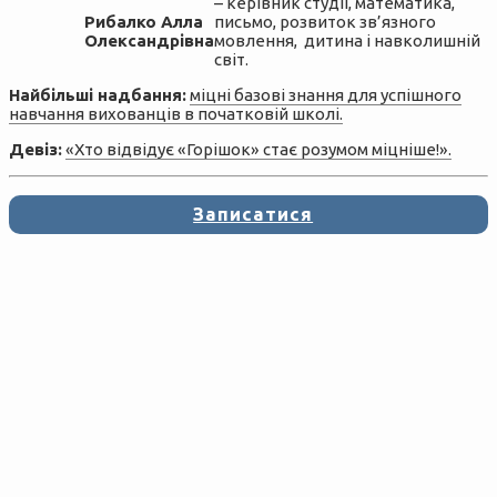
– керівник студії, математика,
Рибалко Алла
письмо, розвиток зв’язного
Олександрівна
мовлення, дитина і навколишній
світ.
Найбільші надбання:
міцні базові знання для успішного
навчання вихованців в початковій школі.
Девіз:
«Хто відвідує «Горішок» cтає розумом міцніше!».
Записатися