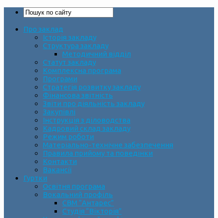
Про заклад
Історія закладу
Структура закладу
Методичний відділ
Статут закладу
Комплексна програма
Програми
Стратегія розвитку закладу
Фінансова звітність
Звіти про діяльність закладу
Закупівлі
Інструкція з діловодства
Кадровий склад закладу
Режим роботи
Матеріально-технічне забезпечення
Правила прийому та поведінки
Контакти
Вакансії
Гуртки
Освітня програма
Вокальний профіль
СВМ “Антарес”
Студія “Вікторія”