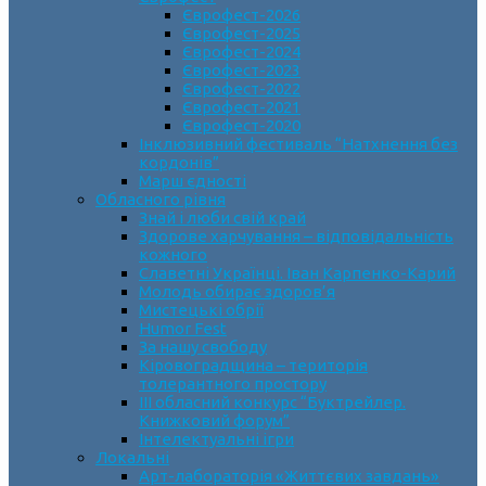
Єврофест-2026
Єврофест-2025
Єврофест-2024
Єврофест-2023
Єврофест-2022
Єврофест-2021
Єврофест-2020
Інклюзивний фестиваль “Натхнення без
кордонів”
Марш єдності
Обласного рівня
Знай і люби свій край
Здорове харчування – відповідальність
кожного
Славетні Українці. Іван Карпенко-Карий
Молодь обирає здоров’я
Мистецькі обрії
Humor Fest
За нашу свободу
Кіровоградщина – територія
толерантного простору
ІII обласний конкурс “Буктрейлер.
Книжковий форум”
Інтелектуальні ігри
Локальні
Арт-лабораторія «Життєвих завдань»