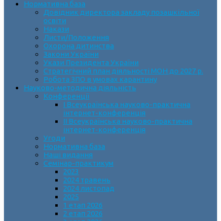
Нормативна база
Довідник директора закладу позашкільної
освіти
Накази
Листи/Положення
Охорона дитинства
Закони України
Укази Президента України
Стратегічний план діяльності МОН до 2027 р.
Робота ЗПО в умовах карантину
Науково-методична діяльність
Конференції
І Всеукраїнська науково-практична
інтернет-конференція
ІІ Всеукраїнська науково-практична
інтернет-конференція
Угоди
Нормативна база
Наші видання
Семінар-практикум
2023
2024 травень
2024 листопад
2025
1 етап 2026
2 етап 2026