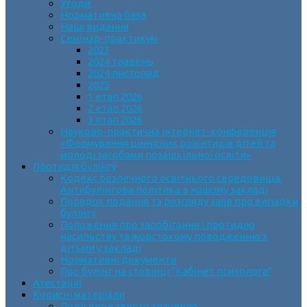
Угоди
Нормативна база
Наші видання
Семінар-практикум
2023
2024 травень
2024 листопад
2025
1 етап 2026
2 етап 2026
3 етап 2026
Науково-практична інтернет-конференція
«Формування ціннісних орієнтирів дітей та
молоді засобами позашкільної освіти»
Протидія булінгу
Кодекс безпечного освітнього середовища.
Антибулінгова політика в нашому закладі
Порядок подання та розгляду заяв про випадки
булінгу
Положення про запобігання і протидію
насильству та жорстокому поводженню з
дітьми у закладі
Нормативні документи
Про булінг на сторінці “Кабінет психолога”
Атестація
Корисні матеріали
Події державного значення