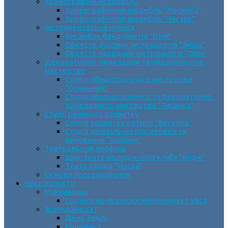
Хореографічний профіль
Хореографічний ансамбль “Росинка”
Хореографічний ансамбль “Час пік”
Інструментальна музика
Ансамбль бандуристів “Орія”
Оркестр духових інструментів “Зміна”
Оркестр народних інструментів “Орія”
Декоративно-прикладне та образотворче
мистецтво
Cтудія образотворчого мистецтва
“Соняшник”
Студія образотворчого та декоративно-
прикладного мистецтва “Писанка”
Студії раннього розвитку
Студія розвитку дитини “Веселка”
Студія дошкільної підготовки та
виховання “Горішок”
Театральний профіль
Шоу-театр молодіжного клубу “Імідж”
Театр-студія “Маска”
Основи програмування
Наші проєкти
Міжнародні
Соціально-психологічний проєкт VeLa
Всеукраїнські
День Землі
Єврофест