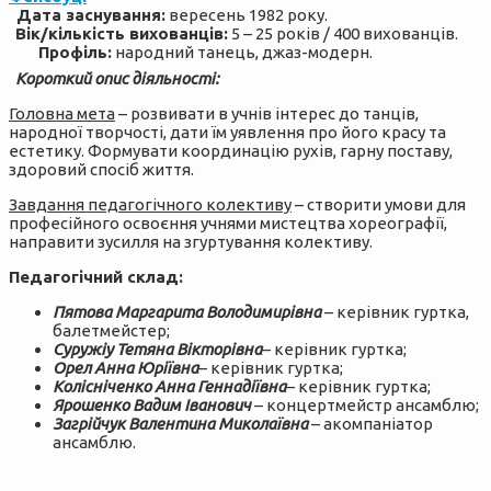
Дата заснування:
вересень 1982 року.
Вік/кількість вихованців:
5 – 25 років / 400 вихованців.
Профіль:
народний танець, джаз-модерн.
Короткий опис діяльності:
Головна мета
– розвивати в учнів інтерес до танців,
народної творчості, дати їм уявлення про його красу та
естетику. Формувати координацію рухів, гарну поставу,
здоровий спосіб життя.
Завдання педагогічного колективу
– створити умови для
професійного освоєння учнями мистецтва хореографії,
направити зусилля на згуртування колективу.
Педагогічний склад:
Пятова Маргарита Володимирівна
– керівник гуртка,
балетмейстер;
Суружіу Тетяна Вікторівна
– керівник гуртка;
Орел Анна Юріївна
– керівник гуртка;
Колісніченко Анна Геннадіївна
– керівник гуртка;
Ярошенко Вадим Іванович
– концертмейстр ансамблю;
Загрійчук Валентина Миколаївна
– акомпаніатор
ансамблю.