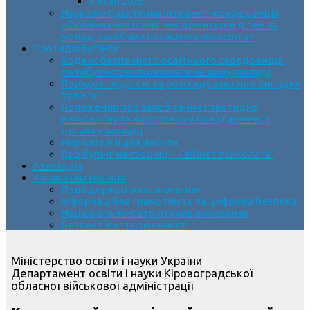
3 етап 2026
Науково-практична інтернет-конференція
«Формування ціннісних орієнтирів дітей та
молоді засобами позашкільної освіти»
Протидія булінгу
Кодекс безпечного освітнього середовища.
Антибулінгова політика в нашому закладі
Порядок подання та розгляду заяв про випадки
булінгу
Положення про запобігання і протидію
насильству та жорстокому поводженню з
дітьми у закладі
Нормативні документи
Про булінг на сторінці “Кабінет психолога”
Атестація
Корисні матеріали
Події державного значення
Інформаційна грамотність та цифрова безпека
Національно-патріотичне виховання
Безпека життєдіяльності
Міністерство освіти і науки України
Департамент освіти і науки Кіровоградської
обласної військової адміністрації