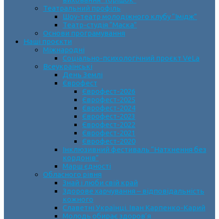
Театральний профіль
Шоу-театр молодіжного клубу “Імідж”
Театр-студія “Маска”
Основи програмування
Наші проєкти
Міжнародні
Соціально-психологічний проєкт VeLa
Всеукраїнські
День Землі
Єврофест
Єврофест-2026
Єврофест-2025
Єврофест-2024
Єврофест-2023
Єврофест-2022
Єврофест-2021
Єврофест-2020
Інклюзивний фестиваль “Натхнення без
кордонів”
Марш єдності
Обласного рівня
Знай і люби свій край
Здорове харчування – відповідальність
кожного
Славетні Українці. Іван Карпенко-Карий
Молодь обирає здоров’я