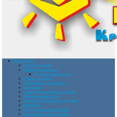
Про заклад
Історія закладу
Структура закладу
Методичний відділ
Статут закладу
Комплексна програма
Програми
Стратегія розвитку закладу
Фінансова звітність
Звіти про діяльність закладу
Закупівлі
Інструкція з діловодства
Кадровий склад закладу