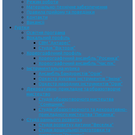
Режим роботи
Матеріально-технічне забезпечення
Правила прийому та поведінки
Контакти
Вакансії
Гуртки
Освітня програма
Вокальний профіль
СВМ “Антарес”
Студія “Вікторія”
Хореографічний профіль
Хореографічний ансамбль “Росинка”
Хореографічний ансамбль “Час пік”
Інструментальна музика
Ансамбль бандуристів “Орія”
Оркестр духових інструментів “Зміна”
Оркестр народних інструментів “Орія”
Декоративно-прикладне та образотворче
мистецтво
Cтудія образотворчого мистецтва
“Соняшник”
Студія образотворчого та декоративно-
прикладного мистецтва “Писанка”
Студії раннього розвитку
Студія розвитку дитини “Веселка”
Студія дошкільної підготовки та
виховання “Горішок”