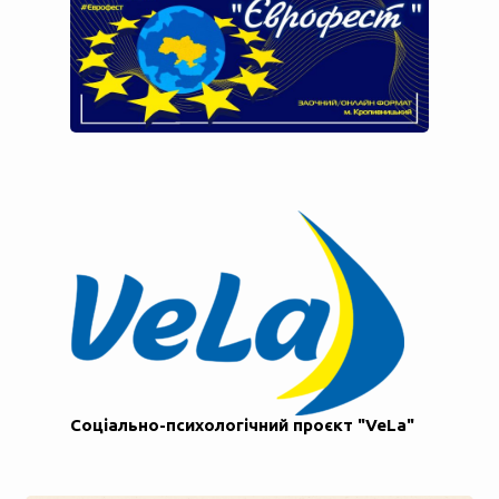
Соціально-психологічний проєкт "VeLa"