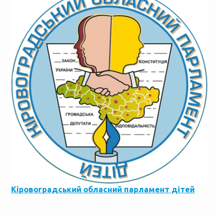
Кіровоградський обласний парламент дітей