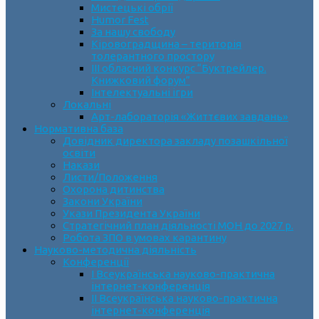
Мистецькі обрії
Humor Fest
За нашу свободу
Кіровоградщина – територія
толерантного простору
ІII обласний конкурс “Буктрейлер.
Книжковий форум”
Інтелектуальні ігри
Локальні
Арт-лабораторія «Життєвих завдань»
Нормативна база
Довідник директора закладу позашкільної
освіти
Накази
Листи/Положення
Охорона дитинства
Закони України
Укази Президента України
Стратегічний план діяльності МОН до 2027 р.
Робота ЗПО в умовах карантину
Науково-методична діяльність
Конференції
І Всеукраїнська науково-практична
інтернет-конференція
ІІ Всеукраїнська науково-практична
інтернет-конференція