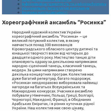
Інформаційна грамотність та цифрова безпека
Національно-патріотичне виховання
Безпека життєдіяльності
Хореографічний ансамбль “Росинка”
Народний художній колектив України
хореографічний ансамбль “Росинка» – це
великий потужний колектив, в якому
навчається понад 300 вихованців
Кіровоградського обласного центру дитячої та
юнацької творчості віком від чотирьох до
двадцяти одного року. Мистецтво танцю діти
опановують одразу за декількома напрямками:
народно-сценічний танець, класичний танець,
модерн. За цими напрямками створено
декілька концертних програм. Колектив має
дуже багатий репертуар, багато подорожує.
«Росинка» неодноразово виборювала найвищі
нагороди на багатьох Всеукраїнських та
Міжнародних конкурсах. Учасники ансамблю
побували у Німеччині, Польші, Греції, Болгарії,
Чорногорії, Македонії, Франції, в Обєднаних
Арабських Еміратах, і в різних куточках рідної
України. Наш колектив має свою цікаву,