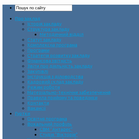
Про заклад
Історія закладу
Структура закладу
Методичний відділ
Статут закладу
Комплексна програма
Програми
Стратегія розвитку закладу
Фінансова звітність
Звіти про діяльність закладу
Закупівлі
Інструкція з діловодства
Кадровий склад закладу
Режим роботи
Матеріально-технічне забезпечення
Правила прийому та поведінки
Контакти
Вакансії
Гуртки
Освітня програма
Вокальний профіль
СВМ “Антарес”
Студія “Вікторія”