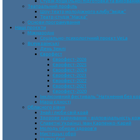
Студія дошкільної підготовки та виховання
Театральний профіль
Шоу-театр молодіжного клубу “Імідж”
Театр-студія “Маска”
Основи програмування
Наші проєкти
Міжнародні
Соціально-психологічний проєкт VeLa
Всеукраїнські
День Землі
Єврофест
Єврофест-2026
Єврофест-2025
Єврофест-2024
Єврофест-2023
Єврофест-2022
Єврофест-2021
Єврофест-2020
Інклюзивний фестиваль “Натхнення без ко
Марш єдності
Обласного рівня
Знай і люби свій край
Здорове харчування – відповідальність ко
Славетні Українці. Іван Карпенко-Карий
Молодь обирає здоров’я
Мистецькі обрії
Humor Fest