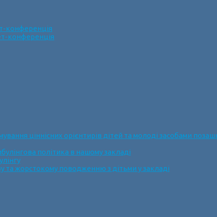
ет-конференція
нет-конференція
ання ціннісних орієнтирів дітей та молоді засобами позашк
булінгова політика в нашому закладі
улінгу
у та жорстокому поводженню з дітьми у закладі