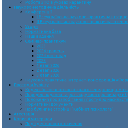
Робота ЗПО в умовах карантину
Науково-методична діяльність
Конференції
І Всеукраїнська науково-практична інтерн
ІІ Всеукраїнська науково-практична інтер
Угоди
Нормативна база
Наші видання
Семінар-практикум
2023
2024 травень
2024 листопад
2025
1 етап 2026
2 етап 2026
3 етап 2026
Науково-практична інтернет-конференція «Формув
Протидія булінгу
Кодекс безпечного освітнього середовища. Анти
Порядок подання та розгляду заяв про випадки б
Положення про запобігання і протидію насильств
Нормативні документи
Про булінг на сторінці “Кабінет психолога”
Атестація
Корисні матеріали
Події державного значення