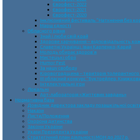
Єврофест-2022
Єврофест-2021
Єврофест-2020
Інклюзивний фестиваль “Натхнення без ко
Марш єдності
Обласного рівня
Знай і люби свій край
Здорове харчування – відповідальність ко
Славетні Українці. Іван Карпенко-Карий
Молодь обирає здоров’я
Мистецькі обрії
Humor Fest
За нашу свободу
Кіровоградщина – територія толерантного
ІII обласний конкурс “Буктрейлер. Книжков
Інтелектуальні ігри
Локальні
Арт-лабораторія «Життєвих завдань»
Нормативна база
Довідник директора закладу позашкільної освіт
Накази
Листи/Положення
Охорона дитинства
Закони України
Укази Президента України
Стратегічний план діяльності МОН до 2027 р.