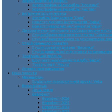
Хореографічний профіль
Хореографічний ансамбль “Росинка”
Хореографічний ансамбль “Час пік”
Інструментальна музика
Ансамбль бандуристів “Орія”
Оркестр духових інструментів “Зміна”
Оркестр народних інструментів “Орія”
Декоративно-прикладне та образотворче мист
Cтудія образотворчого мистецтва “Соняшн
Студія образотворчого та декоративно-пр
Студії раннього розвитку
Студія розвитку дитини “Веселка”
Студія дошкільної підготовки та виховання
Театральний профіль
Шоу-театр молодіжного клубу “Імідж”
Театр-студія “Маска”
Основи програмування
Наші проєкти
Міжнародні
Соціально-психологічний проєкт VeLa
Всеукраїнські
День Землі
Єврофест
Єврофест-2026
Єврофест-2025
Єврофест-2024
Єврофест-2023