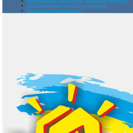
Інформаційна грамотність та цифрова безпека
Національно-патріотичне виховання
Безпека життєдіяльності