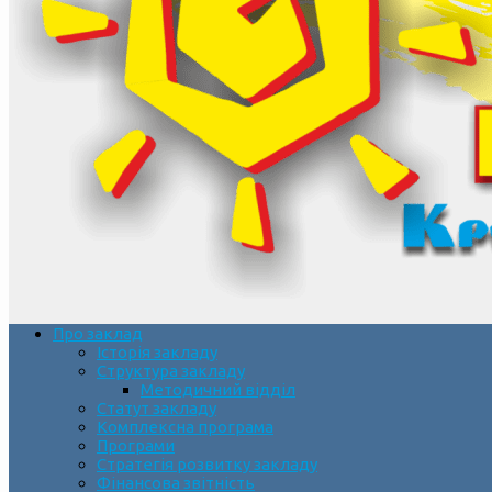
Про заклад
Історія закладу
Структура закладу
Методичний відділ
Статут закладу
Комплексна програма
Програми
Стратегія розвитку закладу
Фінансова звітність