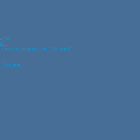
ецтво
ик”
икладного мистецтва “Писанка”
 “Горішок”