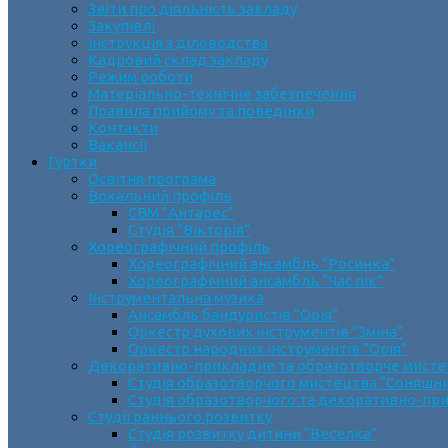
Звіти про діяльність закладу
Закупівлі
Інструкція з діловодства
Кадровий склад закладу
Режим роботи
Матеріально-технічне забезпечення
Правила прийому та поведінки
Контакти
Вакансії
Гуртки
Освітня програма
Вокальний профіль
СВМ “Антарес”
Студія “Вікторія”
Хореографічний профіль
Хореографічний ансамбль “Росинка”
Хореографічний ансамбль “Час пік”
Інструментальна музика
Ансамбль бандуристів “Орія”
Оркестр духових інструментів “Зміна”
Оркестр народних інструментів “Орія”
Декоративно-прикладне та образотворче мист
Cтудія образотворчого мистецтва “Соняшн
Студія образотворчого та декоративно-пр
Студії раннього розвитку
Студія розвитку дитини “Веселка”