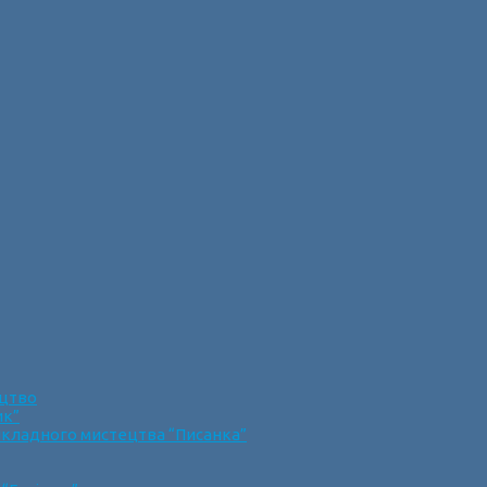
ецтво
ик”
икладного мистецтва “Писанка”