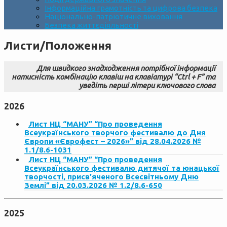
Інформаційна грамотність та цифрова безпека
Національно-патріотичне виховання
Безпека життєдіяльності
Листи/Положення
Для швидкого знадходження потрібної інформації
натисність комбінацію клавіш на клавіатурі “Ctrl + F” та
уведіть перші літери ключового слова
2026
Лист НЦ “МАНУ” “Про проведення
Всеукраїнського творчого фестивалю до Дня
Європи «Єврофест – 2026»” від 28.04.2026 №
1.1/8.6-1031
Лист НЦ “МАНУ” “Про проведення
Всеукраїнського фестивалю дитячої та юнацької
творчості, присв’яченого Всесвітньому Дню
Землі” від 20.03.2026 № 1.2/8.6-650
2025