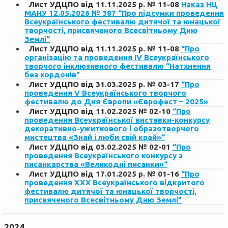
Лист УДЦПО від 11.11.2025 р. № 11-08
Наказ НЦ
МАНУ 12.05.2026 № 387 “Про підсумки проведення
Всеукраїнського фестивалю дитячої та юнацької
творчості, присвяченого Всесвітньому Дню
Землі“
Лист УДЦПО від 11.11.2025 р. № 11-08
“Про
організацію та проведення ІV Всеукраїнського
творчого інклюзивного фестивалю “Натхнення
без кордонів”
Лист УДЦПО від 31.03.2025 р. № 03-17
“Про
проведення V Всеукраїнського творчого
фестивалю до Дня Європи «Єврофест – 2025»
Лист УДЦПО від 11.02.2025 № 02-10
“Про
проведення Всеукраїнської виставки-конкурсу
декоративно-ужиткового і образотворчого
мистецтва «Знай і люби свій край»“
Лист УДЦПО від 03.02.2025 № 02-01
“Про
проведення Всеукраїнського конкурсу з
писанкарства «Великодні писанки»“
Лист УДЦПО від 17.01.2025 р. № 01-16
“Про
проведення ХХХ Всеукраїнського відкритого
фестивалю дитячої та юнацької творчості,
присвяченого Всесвітньому Дню Землі”
2024