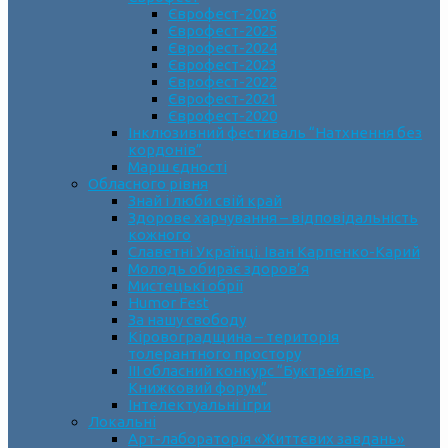
Єврофест-2026
Єврофест-2025
Єврофест-2024
Єврофест-2023
Єврофест-2022
Єврофест-2021
Єврофест-2020
Інклюзивний фестиваль “Натхнення без
кордонів”
Марш єдності
Обласного рівня
Знай і люби свій край
Здорове харчування – відповідальність
кожного
Славетні Українці. Іван Карпенко-Карий
Молодь обирає здоров’я
Мистецькі обрії
Humor Fest
За нашу свободу
Кіровоградщина – територія
толерантного простору
ІII обласний конкурс “Буктрейлер.
Книжковий форум”
Інтелектуальні ігри
Локальні
Арт-лабораторія «Життєвих завдань»