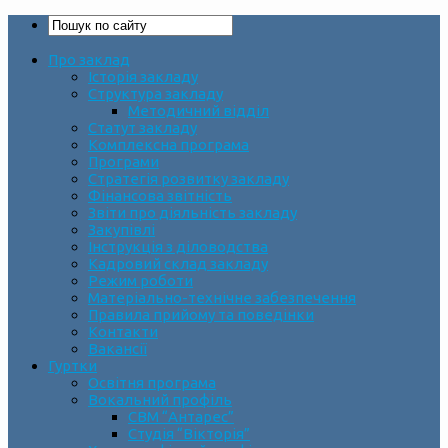
Про заклад
Історія закладу
Структура закладу
Методичний відділ
Статут закладу
Комплексна програма
Програми
Стратегія розвитку закладу
Фінансова звітність
Звіти про діяльність закладу
Закупівлі
Інструкція з діловодства
Кадровий склад закладу
Режим роботи
Матеріально-технічне забезпечення
Правила прийому та поведінки
Контакти
Вакансії
Гуртки
Освітня програма
Вокальний профіль
СВМ “Антарес”
Студія “Вікторія”