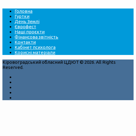
Головна
Гуртки
День Землі
Єврофест
Наші проєкти
Фінансова звітність
Контакти
Кабінет психолога
Корисні матеріали
Кіровоградський обласний ЦДЮТ © 2026. All Rights
Reserved.