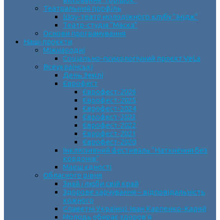
Театральний профіль
Шоу-театр молодіжного клубу “Імідж”
Театр-студія “Маска”
Основи програмування
Наші проєкти
Міжнародні
Соціально-психологічний проєкт VeLa
Всеукраїнські
День Землі
Єврофест
Єврофест-2026
Єврофест-2025
Єврофест-2024
Єврофест-2023
Єврофест-2022
Єврофест-2021
Єврофест-2020
Інклюзивний фестиваль “Натхнення без
кордонів”
Марш єдності
Обласного рівня
Знай і люби свій край
Здорове харчування – відповідальність
кожного
Славетні Українці. Іван Карпенко-Карий
Молодь обирає здоров’я