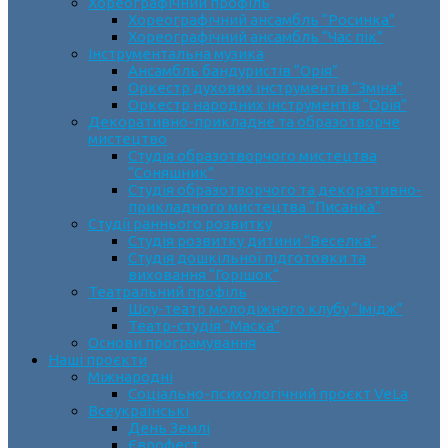
Хореографічний профіль
Хореографічний ансамбль “Росинка”
Хореографічний ансамбль “Час пік”
Інструментальна музика
Ансамбль бандуристів “Орія”
Оркестр духових інструментів “Зміна”
Оркестр народних інструментів “Орія”
Декоративно-прикладне та образотворче
мистецтво
Cтудія образотворчого мистецтва
“Соняшник”
Студія образотворчого та декоративно-
прикладного мистецтва “Писанка”
Студії раннього розвитку
Студія розвитку дитини “Веселка”
Студія дошкільної підготовки та
виховання “Горішок”
Театральний профіль
Шоу-театр молодіжного клубу “Імідж”
Театр-студія “Маска”
Основи програмування
Наші проєкти
Міжнародні
Соціально-психологічний проєкт VeLa
Всеукраїнські
День Землі
Єврофест