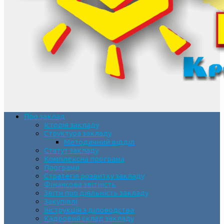
Про заклад
Історія закладу
Структура закладу
Методичний відділ
Статут закладу
Комплексна програма
Програми
Стратегія розвитку закладу
Фінансова звітність
Звіти про діяльність закладу
Закупівлі
Інструкція з діловодства
Кадровий склад закладу