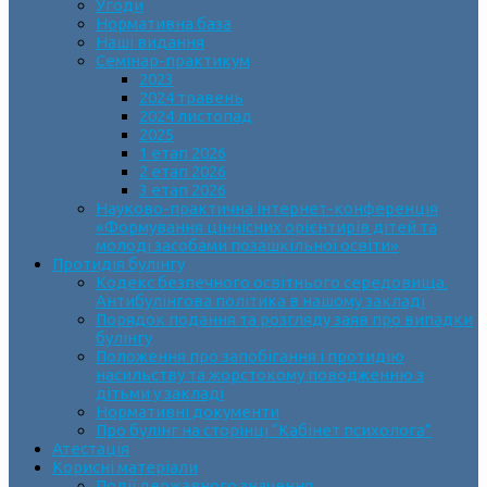
Угоди
Нормативна база
Наші видання
Семінар-практикум
2023
2024 травень
2024 листопад
2025
1 етап 2026
2 етап 2026
3 етап 2026
Науково-практична інтернет-конференція
«Формування ціннісних орієнтирів дітей та
молоді засобами позашкільної освіти»
Протидія булінгу
Кодекс безпечного освітнього середовища.
Антибулінгова політика в нашому закладі
Порядок подання та розгляду заяв про випадки
булінгу
Положення про запобігання і протидію
насильству та жорстокому поводженню з
дітьми у закладі
Нормативні документи
Про булінг на сторінці “Кабінет психолога”
Атестація
Корисні матеріали
Події державного значення