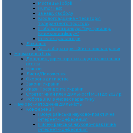
Мистецькі обрії
Humor Fest
За нашу свободу
Кіровоградщина – територія
толерантного простору
ІII обласний конкурс “Буктрейлер.
Книжковий форум”
Інтелектуальні ігри
Локальні
Арт-лабораторія «Життєвих завдань»
Нормативна база
Довідник директора закладу позашкільної
освіти
Накази
Листи/Положення
Охорона дитинства
Закони України
Укази Президента України
Стратегічний план діяльності МОН до 2027 р.
Робота ЗПО в умовах карантину
Науково-методична діяльність
Конференції
І Всеукраїнська науково-практична
інтернет-конференція
ІІ Всеукраїнська науково-практична
інтернет-конференція