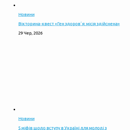
Новини
Вікторина-квест «Ген здоровʼя: місія здійснена»
29 Чер, 2026
Новини
5 міфів щодо вступу в Україні для молоді з