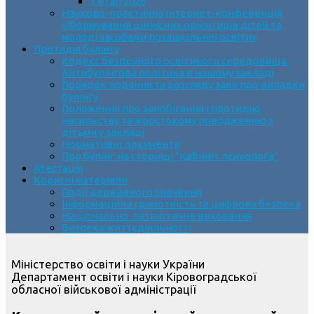
3 етап 2026
Науково-практична інтернет-конференція
«Формування ціннісних орієнтирів дітей та
молоді засобами позашкільної освіти»
Протидія булінгу
Кодекс безпечного освітнього середовища.
Антибулінгова політика в нашому закладі
Порядок подання та розгляду заяв про випадки
булінгу
Положення про запобігання і протидію
насильству та жорстокому поводженню з
дітьми у закладі
Нормативні документи
Про булінг на сторінці “Кабінет психолога”
Атестація
Корисні матеріали
Події державного значення
Інформаційна грамотність та цифрова безпека
Національно-патріотичне виховання
Безпека життєдіяльності
Міністерство освіти і науки України
Департамент освіти і науки Кіровоградської
обласної військової адміністрації