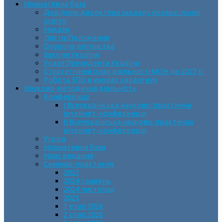
Нормативна база
Довідник директора закладу позашкільної
освіти
Накази
Листи/Положення
Охорона дитинства
Закони України
Укази Президента України
Стратегічний план діяльності МОН до 2027 р.
Робота ЗПО в умовах карантину
Науково-методична діяльність
Конференції
І Всеукраїнська науково-практична
інтернет-конференція
ІІ Всеукраїнська науково-практична
інтернет-конференція
Угоди
Нормативна база
Наші видання
Семінар-практикум
2023
2024 травень
2024 листопад
2025
1 етап 2026
2 етап 2026