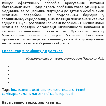
пошук ефективних способів врахування питання
багатоманітності. Приділялась особлива увага різниці між
медичним та соціальним підходом до дітей з особливими
освітніми потребами та подоланням бар’єрів у
зовнішньому середовищі, а не ізоляція пов’язана зі станом
здоров’я. Були розглянуті основні положення інклюзивної
освіти та порядок організації інклюзивного навчання в
системі позашкільної освіти за Проектом закону
Міністерства освіти і науки України. Наостанок
організатори семінару не обійшли увагою й впровадження
інклюзивної освіти в Україні та області.
Презентація семінару додається.
Матеріал підготувала методист Пасічник А.В.
Tags:
Інклюзивна освіта
психолого-педагогічний
семінар
Школа педагогічної майстерності
Вас повинно також зацікавити...