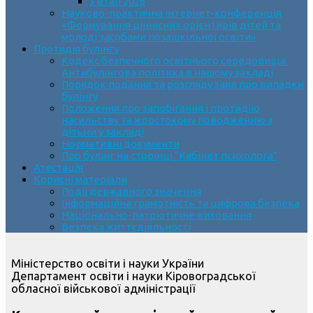
3 етап 2026
Науково-практична інтернет-конференція
«Формування ціннісних орієнтирів дітей та
молоді засобами позашкільної освіти»
Протидія булінгу
Кодекс безпечного освітнього середовища.
Антибулінгова політика в нашому закладі
Порядок подання та розгляду заяв про випадки
булінгу
Положення про запобігання і протидію
насильству та жорстокому поводженню з
дітьми у закладі
Нормативні документи
Про булінг на сторінці “Кабінет психолога”
Атестація
Корисні матеріали
Події державного значення
Інформаційна грамотність та цифрова безпека
Національно-патріотичне виховання
Безпека життєдіяльності
Міністерство освіти і науки України
Департамент освіти і науки Кіровоградської
обласної військової адміністрації