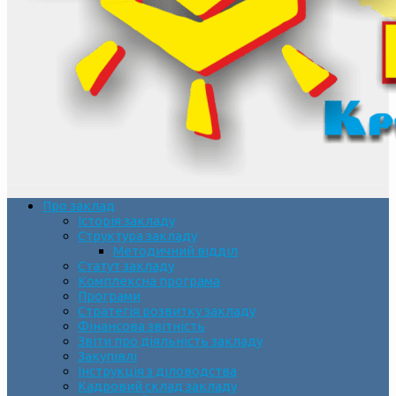
Про заклад
Історія закладу
Структура закладу
Методичний відділ
Статут закладу
Комплексна програма
Програми
Стратегія розвитку закладу
Фінансова звітність
Звіти про діяльність закладу
Закупівлі
Інструкція з діловодства
Кадровий склад закладу