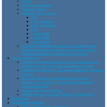
Угоди
Нормативна база
Наші видання
Семінар-практикум
2023
2024 травень
2024 листопад
2025
1 етап 2026
2 етап 2026
3 етап 2026
Науково-практична інтернет-конференція
«Формування ціннісних орієнтирів дітей та
молоді засобами позашкільної освіти»
Протидія булінгу
Кодекс безпечного освітнього середовища.
Антибулінгова політика в нашому закладі
Порядок подання та розгляду заяв про випадки
булінгу
Положення про запобігання і протидію
насильству та жорстокому поводженню з
дітьми у закладі
Нормативні документи
Про булінг на сторінці “Кабінет психолога”
Атестація
Корисні матеріали
Події державного значення