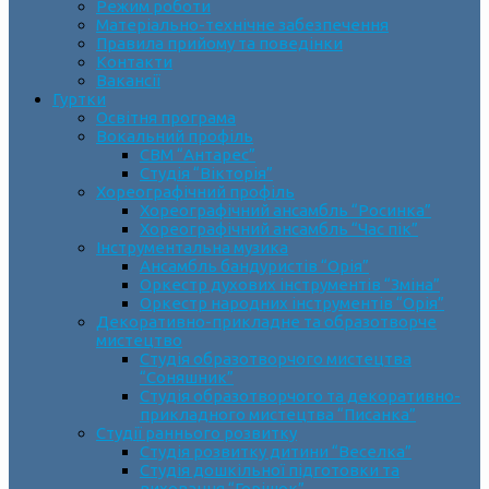
Режим роботи
Матеріально-технічне забезпечення
Правила прийому та поведінки
Контакти
Вакансії
Гуртки
Освітня програма
Вокальний профіль
СВМ “Антарес”
Студія “Вікторія”
Хореографічний профіль
Хореографічний ансамбль “Росинка”
Хореографічний ансамбль “Час пік”
Інструментальна музика
Ансамбль бандуристів “Орія”
Оркестр духових інструментів “Зміна”
Оркестр народних інструментів “Орія”
Декоративно-прикладне та образотворче
мистецтво
Cтудія образотворчого мистецтва
“Соняшник”
Студія образотворчого та декоративно-
прикладного мистецтва “Писанка”
Студії раннього розвитку
Студія розвитку дитини “Веселка”
Студія дошкільної підготовки та
виховання “Горішок”