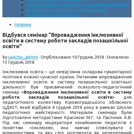
Інформаційна грамотність та цифрова безпека
Національно-патріотичне виховання
Безпека життєдіяльності
Новини
Відбувся семінар “Впровадження інклюзивної
освіти в систему роботи закладів позашкільної
освіти”
by
sancho_admin
· Опубліковано
10 Грудня, 2018
· Оновлено
13 Грудня, 2018
Інклюзивна освіта – це невід’ємна складова гуманітарної
політики кожної сучасної країни. Питанням впровадження
інклюзивної освіти в систему позашкільної освітньої
діяльності був присвячений психолого-педагогічний
семінар «
Впровадження інклюзивної освіти в систему
роботи закладів позашкільної освіти
» для
педагогічного колективу Кіровоградського обласного
ЦДЮТ, який відбувся 4 грудня 2018 року в рамках Школи
педагогічної майстерності. Матеріали семінару були
підготовлені методистами Красіною М.Г. та Пасічник А.В.
Під час семінару модератори ознайомили педагогів з
поняттям «інклюзія», яка навчає співіснувати з
відмінностями, та яку слід розглядати як неперервний