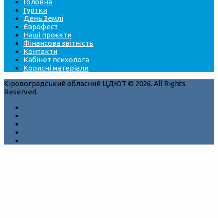
Головна
Гуртки
День Землі
Єврофест
Наші проєкти
Фінансова звітність
Контакти
Кабінет психолога
Корисні матеріали
Кіровоградський обласний ЦДЮТ © 2026. All Rights
Reserved.