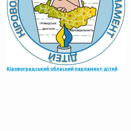
Кіровоградський обласний парламент дітей