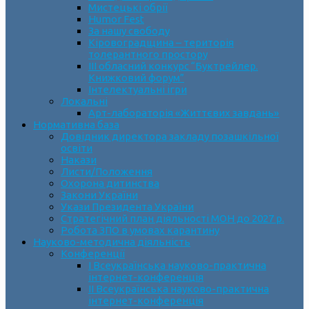
Мистецькі обрії
Humor Fest
За нашу свободу
Кіровоградщина – територія
толерантного простору
ІII обласний конкурс “Буктрейлер.
Книжковий форум”
Інтелектуальні ігри
Локальні
Арт-лабораторія «Життєвих завдань»
Нормативна база
Довідник директора закладу позашкільної
освіти
Накази
Листи/Положення
Охорона дитинства
Закони України
Укази Президента України
Стратегічний план діяльності МОН до 2027 р.
Робота ЗПО в умовах карантину
Науково-методична діяльність
Конференції
І Всеукраїнська науково-практична
інтернет-конференція
ІІ Всеукраїнська науково-практична
інтернет-конференція