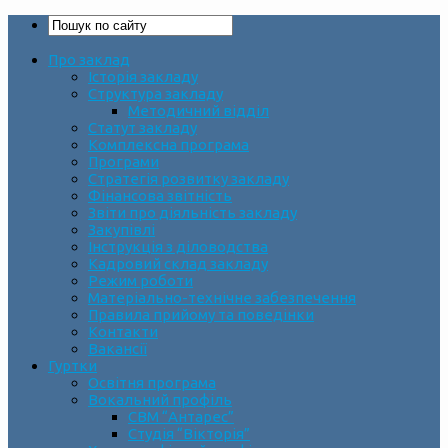
Про заклад
Історія закладу
Структура закладу
Методичний відділ
Статут закладу
Комплексна програма
Програми
Стратегія розвитку закладу
Фінансова звітність
Звіти про діяльність закладу
Закупівлі
Інструкція з діловодства
Кадровий склад закладу
Режим роботи
Матеріально-технічне забезпечення
Правила прийому та поведінки
Контакти
Вакансії
Гуртки
Освітня програма
Вокальний профіль
СВМ “Антарес”
Студія “Вікторія”