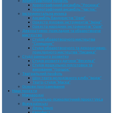
Хореографічний профіль
Хореографічний ансамбль “Росинка”
Хореографічний ансамбль “Час пік”
Інструментальна музика
Ансамбль бандуристів “Орія”
Оркестр духових інструментів “Зміна”
Оркестр народних інструментів “Орія”
Декоративно-прикладне та образотворче
мистецтво
Cтудія образотворчого мистецтва
“Соняшник”
Студія образотворчого та декоративно-
прикладного мистецтва “Писанка”
Студії раннього розвитку
Студія розвитку дитини “Веселка”
Студія дошкільної підготовки та
виховання “Горішок”
Театральний профіль
Шоу-театр молодіжного клубу “Імідж”
Театр-студія “Маска”
Основи програмування
Наші проєкти
Міжнародні
Соціально-психологічний проєкт VeLa
Всеукраїнські
День Землі
Єврофест