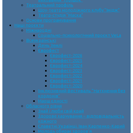
Театральний профіль
Шоу-театр молодіжного клубу “Імідж”
Театр-студія “Маска”
Основи програмування
Наші проєкти
Міжнародні
Соціально-психологічний проєкт VeLa
Всеукраїнські
День Землі
Єврофест
Єврофест-2026
Єврофест-2025
Єврофест-2024
Єврофест-2023
Єврофест-2022
Єврофест-2021
Єврофест-2020
Інклюзивний фестиваль “Натхнення без
кордонів”
Марш єдності
Обласного рівня
Знай і люби свій край
Здорове харчування – відповідальність
кожного
Славетні Українці. Іван Карпенко-Карий
Молодь обирає здоров’я