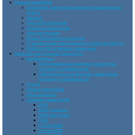
Нормативна база
Довідник директора закладу позашкільної
освіти
Накази
Листи/Положення
Охорона дитинства
Закони України
Укази Президента України
Стратегічний план діяльності МОН до 2027 р.
Робота ЗПО в умовах карантину
Науково-методична діяльність
Конференції
І Всеукраїнська науково-практична
інтернет-конференція
ІІ Всеукраїнська науково-практична
інтернет-конференція
Угоди
Нормативна база
Наші видання
Семінар-практикум
2023
2024 травень
2024 листопад
2025
1 етап 2026
2 етап 2026