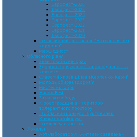
Єврофест-2026
Єврофест-2025
Єврофест-2024
Єврофест-2023
Єврофест-2022
Єврофест-2021
Єврофест-2020
Інклюзивний фестиваль “Натхнення без
кордонів”
Марш єдності
Обласного рівня
Знай і люби свій край
Здорове харчування – відповідальність
кожного
Славетні Українці. Іван Карпенко-Карий
Молодь обирає здоров’я
Мистецькі обрії
Humor Fest
За нашу свободу
Кіровоградщина – територія
толерантного простору
ІII обласний конкурс “Буктрейлер.
Книжковий форум”
Інтелектуальні ігри
Локальні
Арт-лабораторія «Життєвих завдань»