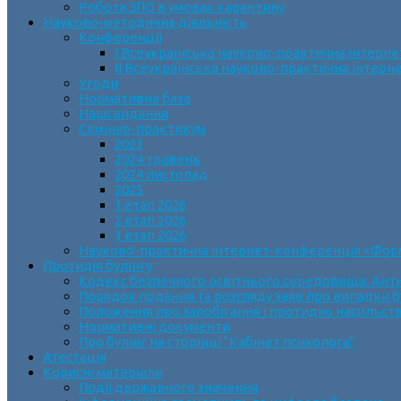
Робота ЗПО в умовах карантину
Науково-методична діяльність
Конференції
І Всеукраїнська науково-практична інтерн
ІІ Всеукраїнська науково-практична інтер
Угоди
Нормативна база
Наші видання
Семінар-практикум
2023
2024 травень
2024 листопад
2025
1 етап 2026
2 етап 2026
3 етап 2026
Науково-практична інтернет-конференція «Формув
Протидія булінгу
Кодекс безпечного освітнього середовища. Анти
Порядок подання та розгляду заяв про випадки б
Положення про запобігання і протидію насильств
Нормативні документи
Про булінг на сторінці “Кабінет психолога”
Атестація
Корисні матеріали
Події державного значення