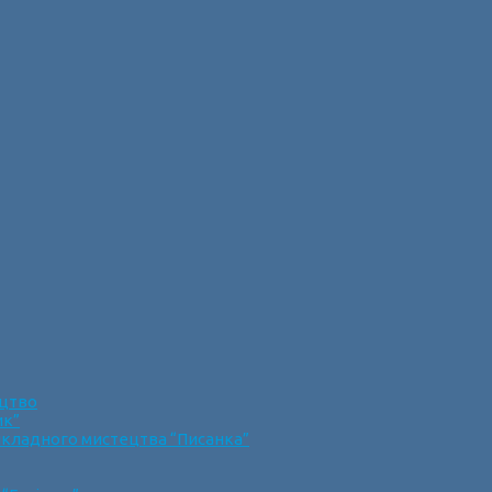
ецтво
ик”
икладного мистецтва “Писанка”