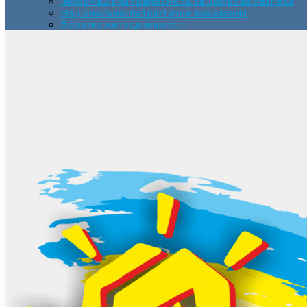
Інформаційна грамотність та цифрова безпека
Національно-патріотичне виховання
Безпека життєдіяльності