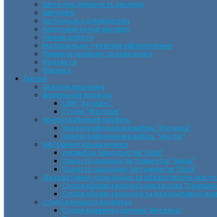
Звіти про діяльність закладу
Закупівлі
Інструкція з діловодства
Кадровий склад закладу
Режим роботи
Матеріально-технічне забезпечення
Правила прийому та поведінки
Контакти
Вакансії
Гуртки
Освітня програма
Вокальний профіль
СВМ “Антарес”
Студія “Вікторія”
Хореографічний профіль
Хореографічний ансамбль “Росинка”
Хореографічний ансамбль “Час пік”
Інструментальна музика
Ансамбль бандуристів “Орія”
Оркестр духових інструментів “Зміна”
Оркестр народних інструментів “Орія”
Декоративно-прикладне та образотворче мист
Cтудія образотворчого мистецтва “Соняшн
Студія образотворчого та декоративно-пр
Студії раннього розвитку
Студія розвитку дитини “Веселка”