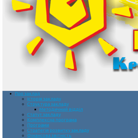
Про заклад
Історія закладу
Структура закладу
Методичний відділ
Статут закладу
Комплексна програма
Програми
Стратегія розвитку закладу
Фінансова звітність