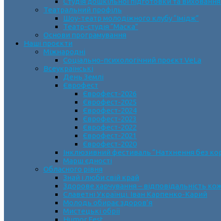
Студія дошкільної підготовки та виховання
Театральний профіль
Шоу-театр молодіжного клубу “Імідж”
Театр-студія “Маска”
Основи програмування
Наші проєкти
Міжнародні
Соціально-психологічний проєкт VeLa
Всеукраїнські
День Землі
Єврофест
Єврофест-2026
Єврофест-2025
Єврофест-2024
Єврофест-2023
Єврофест-2022
Єврофест-2021
Єврофест-2020
Інклюзивний фестиваль “Натхнення без ко
Марш єдності
Обласного рівня
Знай і люби свій край
Здорове харчування – відповідальність ко
Славетні Українці. Іван Карпенко-Карий
Молодь обирає здоров’я
Мистецькі обрії
Humor Fest