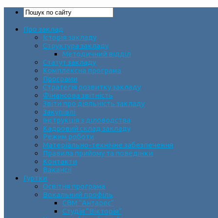
Про заклад
Історія закладу
Структура закладу
Методичний відділ
Статут закладу
Комплексна програма
Програми
Стратегія розвитку закладу
Фінансова звітність
Звіти про діяльність закладу
Закупівлі
Інструкція з діловодства
Кадровий склад закладу
Режим роботи
Матеріально-технічне забезпечення
Правила прийому та поведінки
Контакти
Вакансії
Гуртки
Освітня програма
Вокальний профіль
СВМ “Антарес”
Студія “Вікторія”