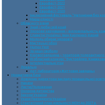
Єврофест-2022
Єврофест-2021
Єврофест-2020
Інклюзивний фестиваль “Натхнення без ко
Марш єдності
Обласного рівня
Знай і люби свій край
Здорове харчування – відповідальність ко
Славетні Українці. Іван Карпенко-Карий
Молодь обирає здоров’я
Мистецькі обрії
Humor Fest
За нашу свободу
Кіровоградщина – територія толерантного
ІII обласний конкурс “Буктрейлер. Книжков
Інтелектуальні ігри
Локальні
Арт-лабораторія «Життєвих завдань»
Нормативна база
Довідник директора закладу позашкільної освіт
Накази
Листи/Положення
Охорона дитинства
Закони України
Укази Президента України
Стратегічний план діяльності МОН до 2027 р.