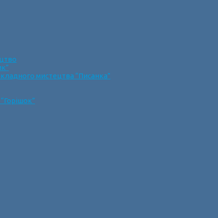
ецтво
ик”
икладного мистецтва “Писанка”
 “Горішок”