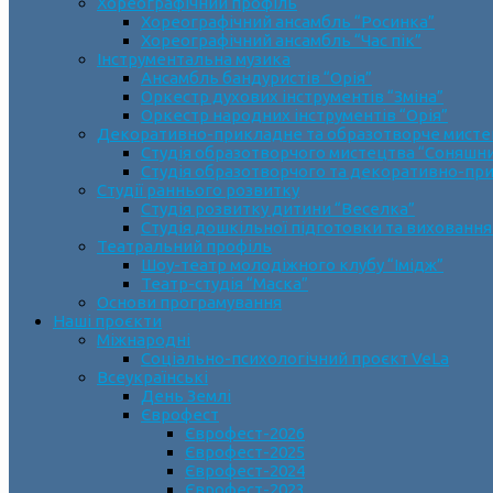
Хореографічний профіль
Хореографічний ансамбль “Росинка”
Хореографічний ансамбль “Час пік”
Інструментальна музика
Ансамбль бандуристів “Орія”
Оркестр духових інструментів “Зміна”
Оркестр народних інструментів “Орія”
Декоративно-прикладне та образотворче мист
Cтудія образотворчого мистецтва “Соняшн
Студія образотворчого та декоративно-пр
Студії раннього розвитку
Студія розвитку дитини “Веселка”
Студія дошкільної підготовки та виховання
Театральний профіль
Шоу-театр молодіжного клубу “Імідж”
Театр-студія “Маска”
Основи програмування
Наші проєкти
Міжнародні
Соціально-психологічний проєкт VeLa
Всеукраїнські
День Землі
Єврофест
Єврофест-2026
Єврофест-2025
Єврофест-2024
Єврофест-2023