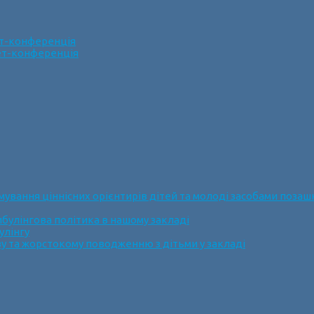
ет-конференція
нет-конференція
ання ціннісних орієнтирів дітей та молоді засобами позашк
булінгова політика в нашому закладі
улінгу
у та жорстокому поводженню з дітьми у закладі