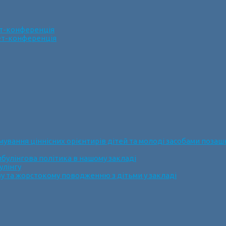
ет-конференція
нет-конференція
ання ціннісних орієнтирів дітей та молоді засобами позашк
булінгова політика в нашому закладі
улінгу
у та жорстокому поводженню з дітьми у закладі