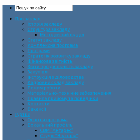
Про заклад
Історія закладу
Структура закладу
Методичний відділ
Статут закладу
Комплексна програма
Програми
Стратегія розвитку закладу
Фінансова звітність
Звіти про діяльність закладу
Закупівлі
Інструкція з діловодства
Кадровий склад закладу
Режим роботи
Матеріально-технічне забезпечення
Правила прийому та поведінки
Контакти
Вакансії
Гуртки
Освітня програма
Вокальний профіль
СВМ “Антарес”
Студія “Вікторія”