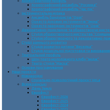
Хореографічний профіль
Хореографічний ансамбль “Росинка”
Хореографічний ансамбль “Час пік”
Інструментальна музика
Ансамбль бандуристів “Орія”
Оркестр духових інструментів “Зміна”
Оркестр народних інструментів “Орія”
Декоративно-прикладне та образотворче мист
Cтудія образотворчого мистецтва “Соняшн
Студія образотворчого та декоративно-пр
Студії раннього розвитку
Студія розвитку дитини “Веселка”
Студія дошкільної підготовки та виховання
Театральний профіль
Шоу-театр молодіжного клубу “Імідж”
Театр-студія “Маска”
Основи програмування
Наші проєкти
Міжнародні
Соціально-психологічний проєкт VeLa
Всеукраїнські
День Землі
Єврофест
Єврофест-2026
Єврофест-2025
Єврофест-2024
Єврофест-2023