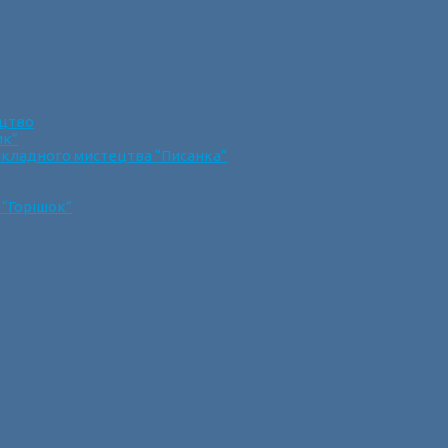
ецтво
ик”
икладного мистецтва “Писанка”
 “Горішок”