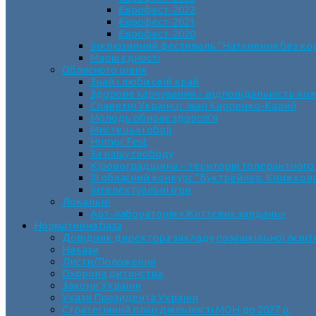
Єврофест-2022
Єврофест-2021
Єврофест-2020
Інклюзивний фестиваль “Натхнення без ко
Марш єдності
Обласного рівня
Знай і люби свій край
Здорове харчування – відповідальність ко
Славетні Українці. Іван Карпенко-Карий
Молодь обирає здоров’я
Мистецькі обрії
Humor Fest
За нашу свободу
Кіровоградщина – територія толерантного
ІII обласний конкурс “Буктрейлер. Книжков
Інтелектуальні ігри
Локальні
Арт-лабораторія «Життєвих завдань»
Нормативна база
Довідник директора закладу позашкільної освіт
Накази
Листи/Положення
Охорона дитинства
Закони України
Укази Президента України
Стратегічний план діяльності МОН до 2027 р.