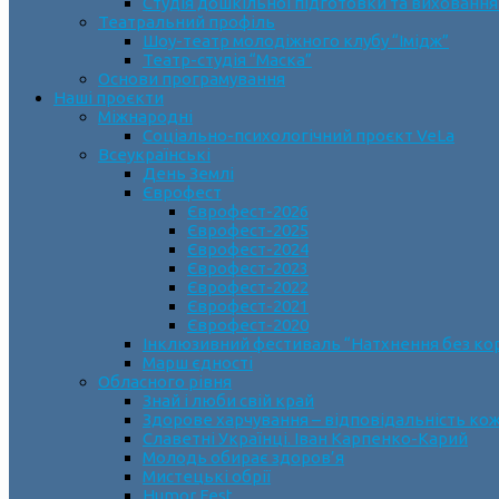
Студія дошкільної підготовки та виховання
Театральний профіль
Шоу-театр молодіжного клубу “Імідж”
Театр-студія “Маска”
Основи програмування
Наші проєкти
Міжнародні
Соціально-психологічний проєкт VeLa
Всеукраїнські
День Землі
Єврофест
Єврофест-2026
Єврофест-2025
Єврофест-2024
Єврофест-2023
Єврофест-2022
Єврофест-2021
Єврофест-2020
Інклюзивний фестиваль “Натхнення без ко
Марш єдності
Обласного рівня
Знай і люби свій край
Здорове харчування – відповідальність ко
Славетні Українці. Іван Карпенко-Карий
Молодь обирає здоров’я
Мистецькі обрії
Humor Fest