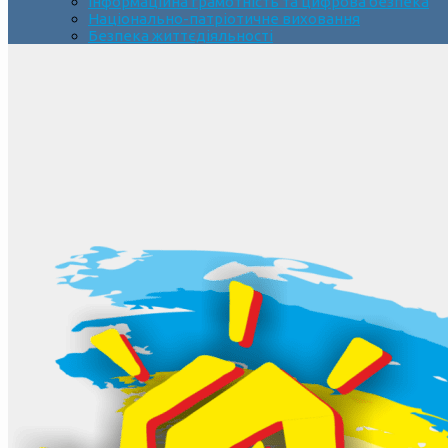
Інформаційна грамотність та цифрова безпека
Національно-патріотичне виховання
Безпека життєдіяльності