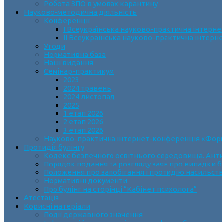
Робота ЗПО в умовах карантину
Науково-методична діяльність
Конференції
І Всеукраїнська науково-практична інтерн
ІІ Всеукраїнська науково-практична інтер
Угоди
Нормативна база
Наші видання
Семінар-практикум
2023
2024 травень
2024 листопад
2025
1 етап 2026
2 етап 2026
3 етап 2026
Науково-практична інтернет-конференція «Формув
Протидія булінгу
Кодекс безпечного освітнього середовища. Анти
Порядок подання та розгляду заяв про випадки б
Положення про запобігання і протидію насильств
Нормативні документи
Про булінг на сторінці “Кабінет психолога”
Атестація
Корисні матеріали
Події державного значення