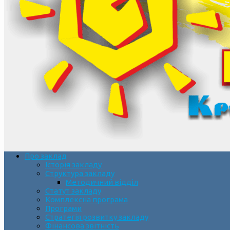
Про заклад
Історія закладу
Структура закладу
Методичний відділ
Статут закладу
Комплексна програма
Програми
Стратегія розвитку закладу
Фінансова звітність