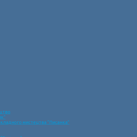
ецтво
ик”
икладного мистецтва “Писанка”