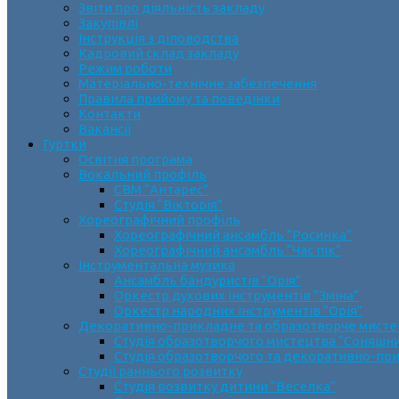
Звіти про діяльність закладу
Закупівлі
Інструкція з діловодства
Кадровий склад закладу
Режим роботи
Матеріально-технічне забезпечення
Правила прийому та поведінки
Контакти
Вакансії
Гуртки
Освітня програма
Вокальний профіль
СВМ “Антарес”
Студія “Вікторія”
Хореографічний профіль
Хореографічний ансамбль “Росинка”
Хореографічний ансамбль “Час пік”
Інструментальна музика
Ансамбль бандуристів “Орія”
Оркестр духових інструментів “Зміна”
Оркестр народних інструментів “Орія”
Декоративно-прикладне та образотворче мист
Cтудія образотворчого мистецтва “Соняшн
Студія образотворчого та декоративно-пр
Студії раннього розвитку
Студія розвитку дитини “Веселка”