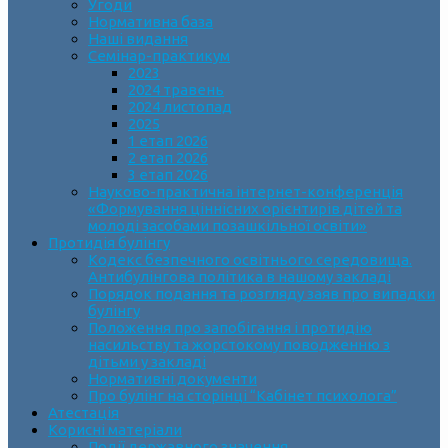
Угоди
Нормативна база
Наші видання
Семінар-практикум
2023
2024 травень
2024 листопад
2025
1 етап 2026
2 етап 2026
3 етап 2026
Науково-практична інтернет-конференція
«Формування ціннісних орієнтирів дітей та
молоді засобами позашкільної освіти»
Протидія булінгу
Кодекс безпечного освітнього середовища.
Антибулінгова політика в нашому закладі
Порядок подання та розгляду заяв про випадки
булінгу
Положення про запобігання і протидію
насильству та жорстокому поводженню з
дітьми у закладі
Нормативні документи
Про булінг на сторінці “Кабінет психолога”
Атестація
Корисні матеріали
Події державного значення