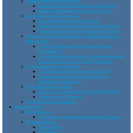
Хореографічний профіль
Хореографічний ансамбль “Росинка”
Хореографічний ансамбль “Час пік”
Інструментальна музика
Ансамбль бандуристів “Орія”
Оркестр духових інструментів “Зміна”
Оркестр народних інструментів “Орія”
Декоративно-прикладне та образотворче
мистецтво
Cтудія образотворчого мистецтва
“Соняшник”
Студія образотворчого та декоративно-
прикладного мистецтва “Писанка”
Студії раннього розвитку
Студія розвитку дитини “Веселка”
Студія дошкільної підготовки та
виховання “Горішок”
Театральний профіль
Шоу-театр молодіжного клубу “Імідж”
Театр-студія “Маска”
Основи програмування
Наші проєкти
Міжнародні
Соціально-психологічний проєкт VeLa
Всеукраїнські
День Землі
Єврофест