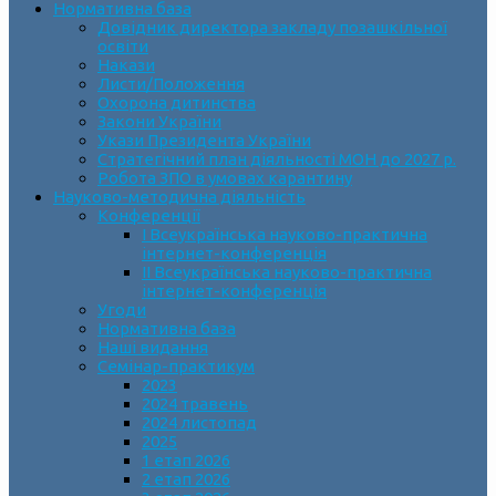
Нормативна база
Довідник директора закладу позашкільної
освіти
Накази
Листи/Положення
Охорона дитинства
Закони України
Укази Президента України
Стратегічний план діяльності МОН до 2027 р.
Робота ЗПО в умовах карантину
Науково-методична діяльність
Конференції
І Всеукраїнська науково-практична
інтернет-конференція
ІІ Всеукраїнська науково-практична
інтернет-конференція
Угоди
Нормативна база
Наші видання
Семінар-практикум
2023
2024 травень
2024 листопад
2025
1 етап 2026
2 етап 2026