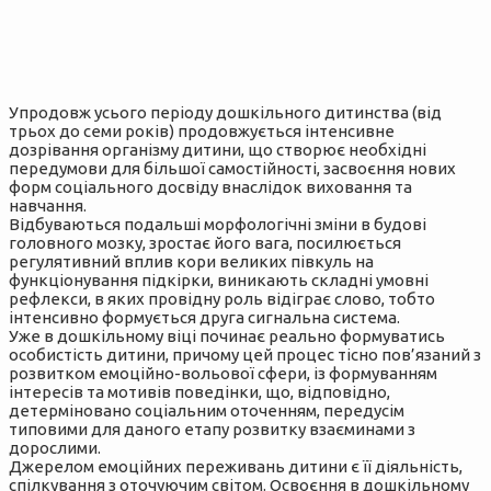
Упродовж усього періоду дошкільного дитинства (від
трьох до семи років) продовжується інтенсивне
дозрівання організму дитини, що створює необхідні
передумови для більшої самостійності, засвоєння нових
форм соціального досвіду внаслідок виховання та
навчання.
Відбуваються подальші морфологічні зміни в будові
головного мозку, зростає його вага, посилюється
регулятивний вплив кори великих півкуль на
функціонування підкірки, виникають складні умовні
рефлекси, в яких провідну роль відіграє слово, тобто
інтенсивно формується друга сигнальна система.
Уже в дошкільному віці починає реально формуватись
особистість дитини, причому цей процес тісно пов’язаний з
розвитком емоційно-вольової сфери, із формуванням
інтересів та мотивів поведінки, що, відповідно,
детерміновано соціальним оточенням, передусім
типовими для даного етапу розвитку взаєминами з
дорослими.
Джерелом емоційних переживань дитини є її діяльність,
спілкування з оточуючим світом. Освоєння в дошкільному