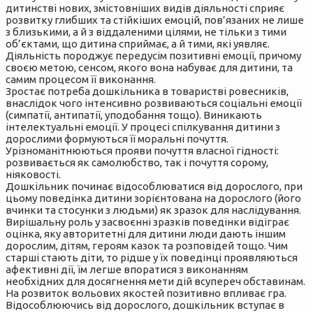
дитинстві нових, змістовніших видів діяльності сприяє
розвитку глибших та стійкіших емоцій, пов’язаних не лише
з близькими, а й з віддаленими цілями, не тільки з тими
об’єктами, що дитина сприймає, а й тими, які уявляє.
Діяльність породжує передусім позитивні емоції, причому
своєю метою, сенсом, якого вона набуває для дитини, та
самим процесом її виконання.
Зростає потреба дошкільника в товаристві ровесників,
внаслідок чого інтенсивно розвиваються соціальні емоції
(симпатії, антипатії, уподобання тощо). Виникають
інтелектуальні емоції. У процесі спілкування дитини з
дорослими формуються її моральні почуття.
Урізноманітнюються прояви почуття власної гідності:
розвивається як самолюбство, так і почуття сорому,
ніяковості.
Дошкільник починає відособлюватися від дорослого, при
цьому поведінка дитини зорієнтована на дорослого (його
вчинки та стосунки з людьми) як зразок для наслідування.
Вирішальну роль у засвоєнні зразків поведінки відіграє
оцінка, яку авторитетні для дитини люди дають іншим
дорослим, дітям, героям казок та розповідей тощо. Чим
старші стають діти, то рідше у їх поведінці проявляються
афективні дії, їм легше впоратися з виконанням
необхідних для досягнення мети дій всупереч обставинам.
На розвиток вольових якостей позитивно впливає гра.
Відособлюючись від дорослого, дошкільник вступає в