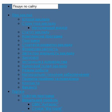
Про заклад
Історія закладу
Структура закладу
Методичний відділ
Статут закладу
Комплексна програма
Програми
Стратегія розвитку закладу
Фінансова звітність
Звіти про діяльність закладу
Закупівлі
Інструкція з діловодства
Кадровий склад закладу
Режим роботи
Матеріально-технічне забезпечення
Правила прийому та поведінки
Контакти
Вакансії
Гуртки
Освітня програма
Вокальний профіль
СВМ “Антарес”
Студія “Вікторія”