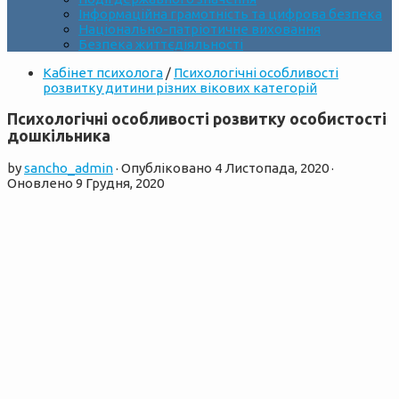
Інформаційна грамотність та цифрова безпека
Національно-патріотичне виховання
Безпека життєдіяльності
Кабінет психолога
/
Психологічні особливості
розвитку дитини різних вікових категорій
Психологічні особливості розвитку особистості
дошкільника
by
sancho_admin
· Опубліковано
4 Листопада, 2020
·
Оновлено
9 Грудня, 2020