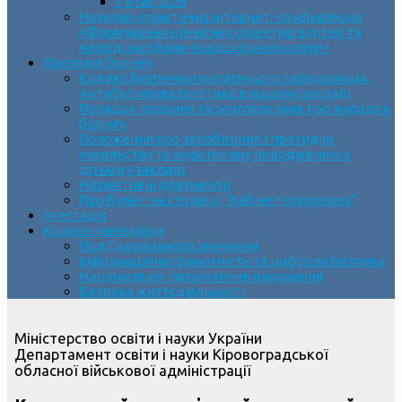
3 етап 2026
Науково-практична інтернет-конференція
«Формування ціннісних орієнтирів дітей та
молоді засобами позашкільної освіти»
Протидія булінгу
Кодекс безпечного освітнього середовища.
Антибулінгова політика в нашому закладі
Порядок подання та розгляду заяв про випадки
булінгу
Положення про запобігання і протидію
насильству та жорстокому поводженню з
дітьми у закладі
Нормативні документи
Про булінг на сторінці “Кабінет психолога”
Атестація
Корисні матеріали
Події державного значення
Інформаційна грамотність та цифрова безпека
Національно-патріотичне виховання
Безпека життєдіяльності
Міністерство освіти і науки України
Департамент освіти і науки Кіровоградської
обласної військової адміністрації