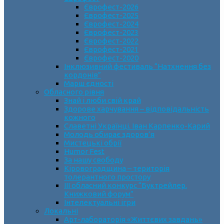
Єврофест-2026
Єврофест-2025
Єврофест-2024
Єврофест-2023
Єврофест-2022
Єврофест-2021
Єврофест-2020
Інклюзивний фестиваль “Натхнення без
кордонів”
Марш єдності
Обласного рівня
Знай і люби свій край
Здорове харчування – відповідальність
кожного
Славетні Українці. Іван Карпенко-Карий
Молодь обирає здоров’я
Мистецькі обрії
Humor Fest
За нашу свободу
Кіровоградщина – територія
толерантного простору
ІII обласний конкурс “Буктрейлер.
Книжковий форум”
Інтелектуальні ігри
Локальні
Арт-лабораторія «Життєвих завдань»