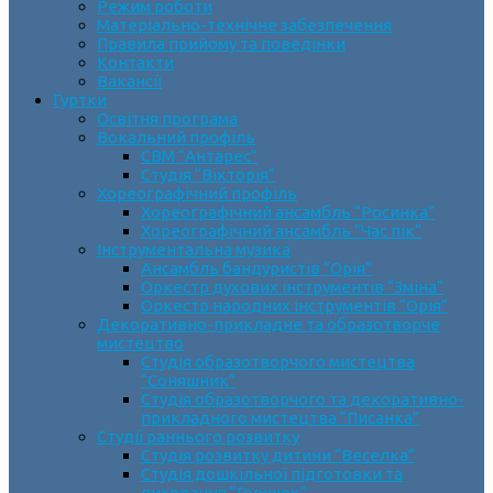
Режим роботи
Матеріально-технічне забезпечення
Правила прийому та поведінки
Контакти
Вакансії
Гуртки
Освітня програма
Вокальний профіль
СВМ “Антарес”
Студія “Вікторія”
Хореографічний профіль
Хореографічний ансамбль “Росинка”
Хореографічний ансамбль “Час пік”
Інструментальна музика
Ансамбль бандуристів “Орія”
Оркестр духових інструментів “Зміна”
Оркестр народних інструментів “Орія”
Декоративно-прикладне та образотворче
мистецтво
Cтудія образотворчого мистецтва
“Соняшник”
Студія образотворчого та декоративно-
прикладного мистецтва “Писанка”
Студії раннього розвитку
Студія розвитку дитини “Веселка”
Студія дошкільної підготовки та
виховання “Горішок”