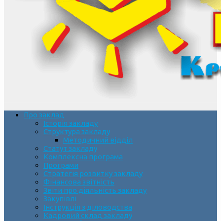
Про заклад
Історія закладу
Структура закладу
Методичний відділ
Статут закладу
Комплексна програма
Програми
Стратегія розвитку закладу
Фінансова звітність
Звіти про діяльність закладу
Закупівлі
Інструкція з діловодства
Кадровий склад закладу