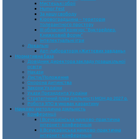
Мистецькі обрії
Humor Fest
За нашу свободу
Кіровоградщина – територія
толерантного простору
ІII обласний конкурс “Буктрейлер.
Книжковий форум”
Інтелектуальні ігри
Локальні
Арт-лабораторія «Життєвих завдань»
Нормативна база
Довідник директора закладу позашкільної
освіти
Накази
Листи/Положення
Охорона дитинства
Закони України
Укази Президента України
Стратегічний план діяльності МОН до 2027 р.
Робота ЗПО в умовах карантину
Науково-методична діяльність
Конференції
І Всеукраїнська науково-практична
інтернет-конференція
ІІ Всеукраїнська науково-практична
інтернет-конференція