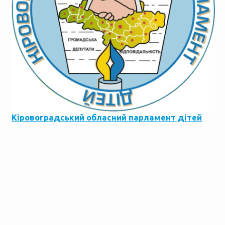
Кіровоградський обласний парламент дітей