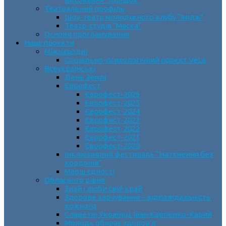
Театральний профіль
Шоу-театр молодіжного клубу “Імідж”
Театр-студія “Маска”
Основи програмування
Наші проєкти
Міжнародні
Соціально-психологічний проєкт VeLa
Всеукраїнські
День Землі
Єврофест
Єврофест-2026
Єврофест-2025
Єврофест-2024
Єврофест-2023
Єврофест-2022
Єврофест-2021
Єврофест-2020
Інклюзивний фестиваль “Натхнення без
кордонів”
Марш єдності
Обласного рівня
Знай і люби свій край
Здорове харчування – відповідальність
кожного
Славетні Українці. Іван Карпенко-Карий
Молодь обирає здоров’я