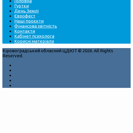
Головна
Гуртки
День Землі
Єврофест
Наші проєкти
Фінансова звітність
Контакти
Кабінет психолога
Корисні матеріали
Кіровоградський обласний ЦДЮТ © 2026. All Rights
Reserved.