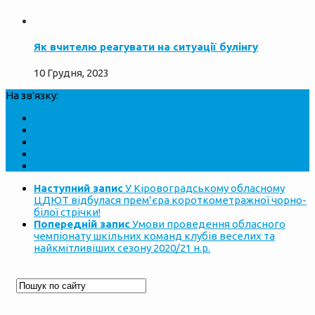
Як вчителю реагувати на ситуації булінгу
10 Грудня, 2023
На зв'язку:
Наступний запис
У Кіровоградському обласному
ЦДЮТ відбулася прем’єра короткометражної чорно-
білої стрічки!
Попередній запис
Умови проведення обласного
чемпiонатy шкiльних команд клубiв веселих та
найкмiтливiших сезону 2020/21 н.р.