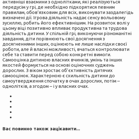
активніші взаємини з однолітками, які реалізуються
передусім у грі, де необхідно підкорятися певним
правилам, обов’язковим для всіх, виконувати заздалегідь
визначені дії. Ігрова діяльність надає сенсу вольовому
зусиллю, робить його ефективнішим. На розвиток волі у
цьому віці позитивно впливає продуктивна та трудова
діяльність дитини. У спільній грі, виконуючи різноманітні
завдання, діти порівнюють свої досягнення з
досягненнями інших, оцінюють не лише наслідки своєї
роботи, але й власні можливості, вчаться контролювати
себе та ставити перед собою конкретні вимоги.
Самооцінка дитиною власних вчинків, умінь та інших
якостей формується на основі оціночних суджень
дорослих. З віком зростає об’єктивність дитячих
самооцінок. Характерною є схильність дитини до
самоутвердження спочатку в очах дорослих, потім –
однолітків, а згодом – і у власних очах.
Вас повинно також зацікавити...