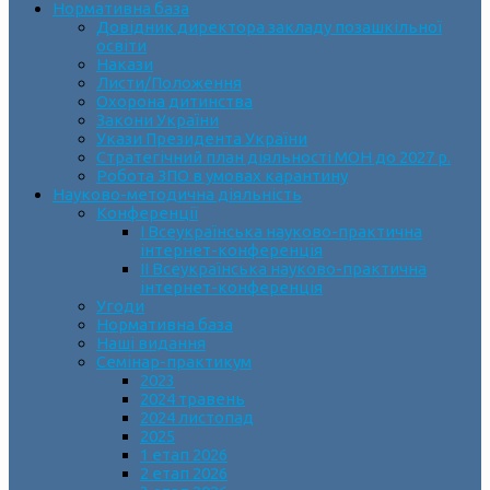
Нормативна база
Довідник директора закладу позашкільної
освіти
Накази
Листи/Положення
Охорона дитинства
Закони України
Укази Президента України
Стратегічний план діяльності МОН до 2027 р.
Робота ЗПО в умовах карантину
Науково-методична діяльність
Конференції
І Всеукраїнська науково-практична
інтернет-конференція
ІІ Всеукраїнська науково-практична
інтернет-конференція
Угоди
Нормативна база
Наші видання
Семінар-практикум
2023
2024 травень
2024 листопад
2025
1 етап 2026
2 етап 2026