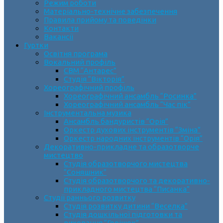
Режим роботи
Матеріально-технічне забезпечення
Правила прийому та поведінки
Контакти
Вакансії
Гуртки
Освітня програма
Вокальний профіль
СВМ “Антарес”
Студія “Вікторія”
Хореографічний профіль
Хореографічний ансамбль “Росинка”
Хореографічний ансамбль “Час пік”
Інструментальна музика
Ансамбль бандуристів “Орія”
Оркестр духових інструментів “Зміна”
Оркестр народних інструментів “Орія”
Декоративно-прикладне та образотворче
мистецтво
Cтудія образотворчого мистецтва
“Соняшник”
Студія образотворчого та декоративно-
прикладного мистецтва “Писанка”
Студії раннього розвитку
Студія розвитку дитини “Веселка”
Студія дошкільної підготовки та
виховання “Горішок”