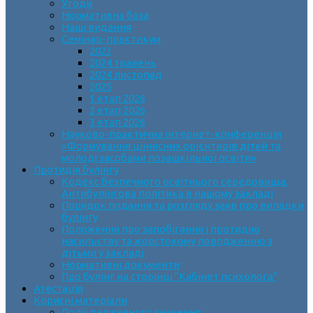
Угоди
Нормативна база
Наші видання
Семінар-практикум
2023
2024 травень
2024 листопад
2025
1 етап 2026
2 етап 2026
3 етап 2026
Науково-практична інтернет-конференція
«Формування ціннісних орієнтирів дітей та
молоді засобами позашкільної освіти»
Протидія булінгу
Кодекс безпечного освітнього середовища.
Антибулінгова політика в нашому закладі
Порядок подання та розгляду заяв про випадки
булінгу
Положення про запобігання і протидію
насильству та жорстокому поводженню з
дітьми у закладі
Нормативні документи
Про булінг на сторінці “Кабінет психолога”
Атестація
Корисні матеріали
Події державного значення