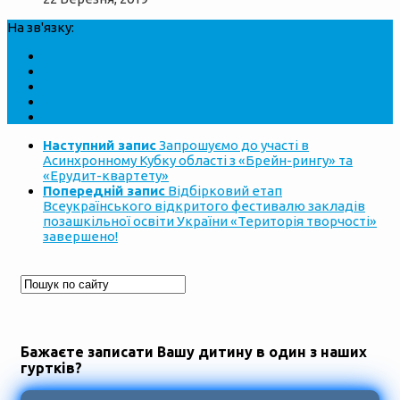
На зв'язку:
Наступний запис
Запрошуємо до участі в
Асинхронному Кубку області з «Брейн-рингу» та
«Ерудит-квартету»
Попередній запис
Відбірковий етап
Всеукраїнського відкритого фестивалю закладів
позашкільної освіти України «Територія творчості»
завершено!
Бажаєте записати Вашу дитину в один з наших
гуртків?