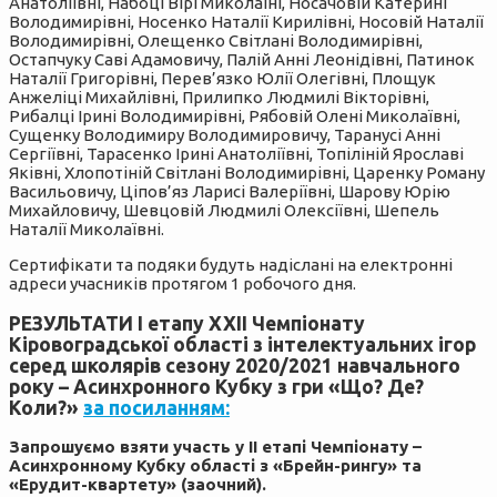
Анатоліївні, Набоці Вірі Миколаїні, Носачовій Катерині
Володимирівні, Носенко Наталії Кирилівні, Носовій Наталії
Володимирівні, Олещенко Світлані Володимирівні,
Остапчуку Саві Адамовичу, Палій Анні Леонідівні, Патинок
Наталії Григорівні, Перев’язко Юлії Олегівні, Площук
Анжеліці Михайлівні, Прилипко Людмилі Вікторівні,
Рибалці Ірині Володимирівні, Рябовій Олені Миколаївні,
Сущенку Володимиру Володимировичу, Таранусі Анні
Сергіївні, Тарасенко Ірині Анатоліївні, Топіліній Ярославі
Яківні, Хлопотіній Світлані Володимирівні, Царенку Роману
Васильовичу, Ціпов’яз Ларисі Валеріївні, Шарову Юрію
Михайловичу, Шевцовій Людмилі Олексіївні, Шепель
Наталії Миколаївні.
Сертифікати та подяки будуть надіслані на електронні
адреси учасників протягом 1 робочого дня.
РЕЗУЛЬТАТИ І етапу XXІІ Чемпіонату
Кіровоградської області з інтелектуальних ігор
серед школярів сезону 2020/2021 навчального
року – Асинхронного Кубку з гри «Що? Де?
Коли?»
за посиланням:
Запрошуємо взяти участь у ІІ етапі Чемпіонату –
Асинхронному Кубку області з «Брейн-рингу» та
«Ерудит-квартету» (заочний).