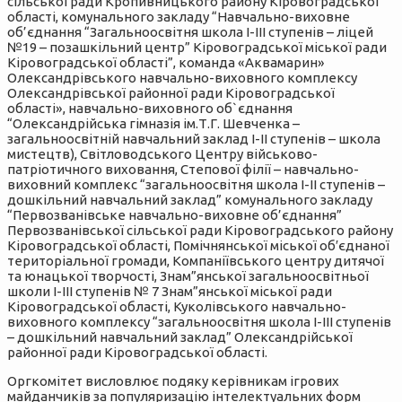
Оргкомітет висловлює подяку керівникам ігрових
майданчиків за популяризацію інтелектуальних форм