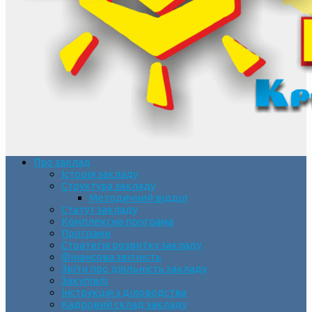
Про заклад
Історія закладу
Структура закладу
Методичний відділ
Статут закладу
Комплексна програма
Програми
Стратегія розвитку закладу
Фінансова звітність
Звіти про діяльність закладу
Закупівлі
Інструкція з діловодства
Кадровий склад закладу