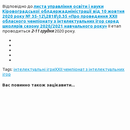
Відповідно до
листа управління освіти і науки
Кіровоградської облдержадміністрації від 10 жовтня
2020 року № 35-12\2818\0.35 «Про проведення XХІІ
обласного чемпіонату з інтелектуальних ігор серед
школярів сезону 2020/2021 навчального року»
ІІ етап
проводиться
2-11 грудня
2020 року.
Tags:
інтелектуальні ігри
ХХІІ чемпіонат з інтелектуальних
ігор
Вас повинно також зацікавити...