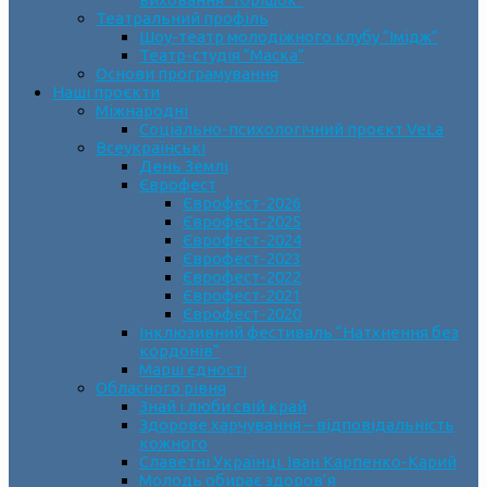
Театральний профіль
Шоу-театр молодіжного клубу “Імідж”
Театр-студія “Маска”
Основи програмування
Наші проєкти
Міжнародні
Соціально-психологічний проєкт VeLa
Всеукраїнські
День Землі
Єврофест
Єврофест-2026
Єврофест-2025
Єврофест-2024
Єврофест-2023
Єврофест-2022
Єврофест-2021
Єврофест-2020
Інклюзивний фестиваль “Натхнення без
кордонів”
Марш єдності
Обласного рівня
Знай і люби свій край
Здорове харчування – відповідальність
кожного
Славетні Українці. Іван Карпенко-Карий
Молодь обирає здоров’я