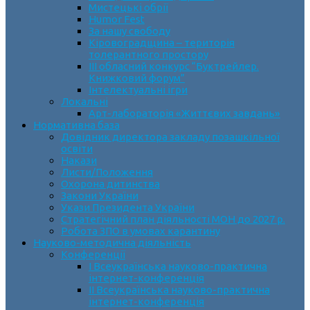
Мистецькі обрії
Humor Fest
За нашу свободу
Кіровоградщина – територія
толерантного простору
ІII обласний конкурс “Буктрейлер.
Книжковий форум”
Інтелектуальні ігри
Локальні
Арт-лабораторія «Життєвих завдань»
Нормативна база
Довідник директора закладу позашкільної
освіти
Накази
Листи/Положення
Охорона дитинства
Закони України
Укази Президента України
Стратегічний план діяльності МОН до 2027 р.
Робота ЗПО в умовах карантину
Науково-методична діяльність
Конференції
І Всеукраїнська науково-практична
інтернет-конференція
ІІ Всеукраїнська науково-практична
інтернет-конференція