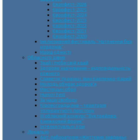
Єврофест-2026
Єврофест-2025
Єврофест-2024
Єврофест-2023
Єврофест-2022
Єврофест-2021
Єврофест-2020
Інклюзивний фестиваль “Натхнення без
кордонів”
Марш єдності
Обласного рівня
Знай і люби свій край
Здорове харчування – відповідальність
кожного
Славетні Українці. Іван Карпенко-Карий
Молодь обирає здоров’я
Мистецькі обрії
Humor Fest
За нашу свободу
Кіровоградщина – територія
толерантного простору
ІII обласний конкурс “Буктрейлер.
Книжковий форум”
Інтелектуальні ігри
Локальні
Арт-лабораторія «Життєвих завдань»