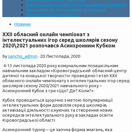
Інформаційна грамотність та цифрова безпека
Національно-патріотичне виховання
Безпека життєдіяльності
Новини
ХXІІ обласний онлайн чемпіонат з
інтелектуальних ігор серед школярів сезону
2020\2021 розпочався Асинхронним Кубком
by
sancho_admin
·
20 Листопада, 2020
4-13 листопада 2020 року комунальним позашкiльним
навчальним закладом «Кiровоградський обласний центр
дитячої та юнацької творчостi» проведено І етап ХXІІ
обласного онлайн чемпіонату з інтелектуальних ігор серед
школярів сезону 2020/2021 навчального року –
Асинхронний Кубок з гри «Що? Де? Коли?».
Кубок проводиться щорічно з метою популяризації
інтелектуальних форм дозвілля серед школярів,
активізації діяльності існуючих та створення нових
осередків інтелектуального руху в закладах освіти
Кіровоградської області
Асинхронний турнір – це заочна форма змагань, яка