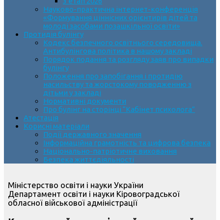
3 етап 2026
Науково-практична інтернет-конференція
«Формування ціннісних орієнтирів дітей та
молоді засобами позашкільної освіти»
Протидія булінгу
Кодекс безпечного освітнього середовища.
Антибулінгова політика в нашому закладі
Порядок подання та розгляду заяв про випадки
булінгу
Положення про запобігання і протидію
насильству та жорстокому поводженню з
дітьми у закладі
Нормативні документи
Про булінг на сторінці “Кабінет психолога”
Атестація
Корисні матеріали
Події державного значення
Інформаційна грамотність та цифрова безпека
Національно-патріотичне виховання
Безпека життєдіяльності
Міністерство освіти і науки України
Департамент освіти і науки Кіровоградської
обласної військової адміністрації