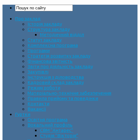
Про заклад
Історія закладу
Структура закладу
Методичний відділ
Статут закладу
Комплексна програма
Програми
Стратегія розвитку закладу
Фінансова звітність
Звіти про діяльність закладу
Закупівлі
Інструкція з діловодства
Кадровий склад закладу
Режим роботи
Матеріально-технічне забезпечення
Правила прийому та поведінки
Контакти
Вакансії
Гуртки
Освітня програма
Вокальний профіль
СВМ “Антарес”
Студія “Вікторія”