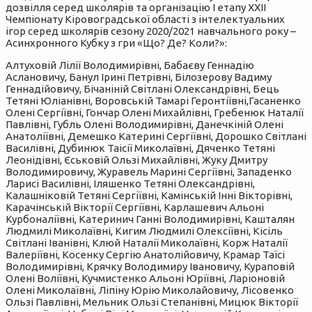
дозвілля серед школярів та організацію І етапу XXІІ
Чемпіонату Кіровоградської області з інтелектуальних
ігор серед школярів сезону 2020/2021 навчального року –
Асинхронного Кубку з гри «Що? Де? Коли?»:
Алтуховій Лілії Володимирівні, Бабаєву Геннадію
Аслановичу, Банул Ірині Петрівні, Білозерову Вадиму
Геннадійовичу, Бічаніній Світлані Олександрівні, Бець
Тетяні Юліанівні, Воровській Тамарі Геронтіївні,Гасаненко
Олені Сергіївні, Гончар Олені Михайлівні, Гребенюк Наталії
Павлівні, Губль Олені Володимирівні, Данечкіній Олені
Анатоліївні, Демешко Катерині Сергіївні, Дорошко Світлані
Василівні, Дубинюк Таісії Миколаївні, Дяченко Тетяні
Леонідівні, Єськовій Ользі Михайлівні, Жуку Дмитру
Володимировичу, Журавель Марині Сергіївні, Западенко
Ларисі Василівні, Іляшенко Тетяні Олександрівні,
Калашніковій Тетяні Сергіївні, Камінській Інні Вікторівні,
Карачінській Вікторії Сергіївні, Карлашевич Альоні
Курбоналіївні, Катеринич Ганні Володимирівні, Кашталян
Людмилі Миколаївні, Кигим Людмилі Олексіївні, Кісіль
Світлані Іванівні, Клюй Наталії Миколаївні, Корж Наталії
Валеріївні, Косенку Сергію Анатолійовичу, Крамар Таїсі
Володимирівні, Крячку Володимиру Івановичу, Кураповій
Олені Воліївні, Кучмистенко Альоні Юріївні, Ларіоновій
Олені Миколаївні, Ліпіну Юрію Миколайовичу, Лісовенко
Ользі Павлівні, Мельник Ользі Степанівні, Мицюк Вікторії