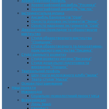
Хореографічний профіль
Хореографічний ансамбль “Росинка”
Хореографічний ансамбль “Час пік”
Інструментальна музика
Ансамбль бандуристів “Орія”
Оркестр духових інструментів “Зміна”
Оркестр народних інструментів “Орія”
Декоративно-прикладне та образотворче
мистецтво
Cтудія образотворчого мистецтва
“Соняшник”
Студія образотворчого та декоративно-
прикладного мистецтва “Писанка”
Студії раннього розвитку
Студія розвитку дитини “Веселка”
Студія дошкільної підготовки та
виховання “Горішок”
Театральний профіль
Шоу-театр молодіжного клубу “Імідж”
Театр-студія “Маска”
Основи програмування
Наші проєкти
Міжнародні
Соціально-психологічний проєкт VeLa
Всеукраїнські
День Землі
Єврофест