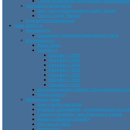
Студія дошкільної підготовки та виховання
Театральний профіль
Шоу-театр молодіжного клубу “Імідж”
Театр-студія “Маска”
Основи програмування
Наші проєкти
Міжнародні
Соціально-психологічний проєкт VeLa
Всеукраїнські
День Землі
Єврофест
Єврофест-2026
Єврофест-2025
Єврофест-2024
Єврофест-2023
Єврофест-2022
Єврофест-2021
Єврофест-2020
Інклюзивний фестиваль “Натхнення без ко
Марш єдності
Обласного рівня
Знай і люби свій край
Здорове харчування – відповідальність ко
Славетні Українці. Іван Карпенко-Карий
Молодь обирає здоров’я
Мистецькі обрії
Humor Fest