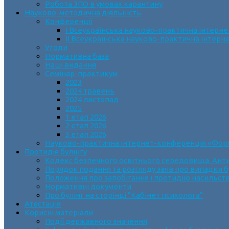
Робота ЗПО в умовах карантину
Науково-методична діяльність
Конференції
І Всеукраїнська науково-практична інтерн
ІІ Всеукраїнська науково-практична інтер
Угоди
Нормативна база
Наші видання
Семінар-практикум
2023
2024 травень
2024 листопад
2025
1 етап 2026
2 етап 2026
3 етап 2026
Науково-практична інтернет-конференція «Формув
Протидія булінгу
Кодекс безпечного освітнього середовища. Анти
Порядок подання та розгляду заяв про випадки б
Положення про запобігання і протидію насильств
Нормативні документи
Про булінг на сторінці “Кабінет психолога”
Атестація
Корисні матеріали
Події державного значення