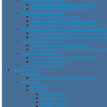
Хореографічний профіль
Хореографічний ансамбль “Росинка”
Хореографічний ансамбль “Час пік”
Інструментальна музика
Ансамбль бандуристів “Орія”
Оркестр духових інструментів “Зміна”
Оркестр народних інструментів “Орія”
Декоративно-прикладне та образотворче мист
Cтудія образотворчого мистецтва “Соняшн
Студія образотворчого та декоративно-пр
Студії раннього розвитку
Студія розвитку дитини “Веселка”
Студія дошкільної підготовки та виховання
Театральний профіль
Шоу-театр молодіжного клубу “Імідж”
Театр-студія “Маска”
Основи програмування
Наші проєкти
Міжнародні
Соціально-психологічний проєкт VeLa
Всеукраїнські
День Землі
Єврофест
Єврофест-2026
Єврофест-2025
Єврофест-2024
Єврофест-2023