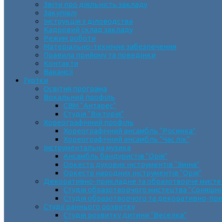
Звіти про діяльність закладу
Закупівлі
Інструкція з діловодства
Кадровий склад закладу
Режим роботи
Матеріально-технічне забезпечення
Правила прийому та поведінки
Контакти
Вакансії
Гуртки
Освітня програма
Вокальний профіль
СВМ “Антарес”
Студія “Вікторія”
Хореографічний профіль
Хореографічний ансамбль “Росинка”
Хореографічний ансамбль “Час пік”
Інструментальна музика
Ансамбль бандуристів “Орія”
Оркестр духових інструментів “Зміна”
Оркестр народних інструментів “Орія”
Декоративно-прикладне та образотворче мист
Cтудія образотворчого мистецтва “Соняшн
Студія образотворчого та декоративно-пр
Студії раннього розвитку
Студія розвитку дитини “Веселка”