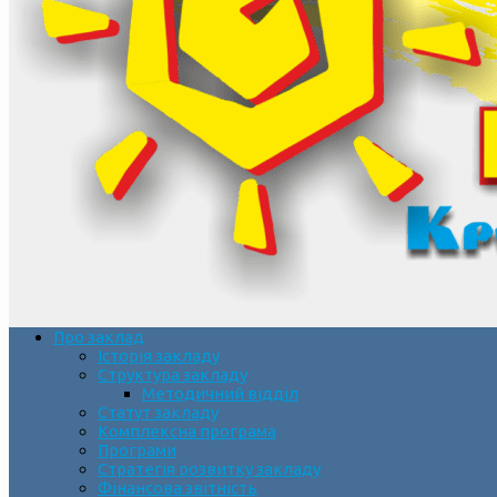
Про заклад
Історія закладу
Структура закладу
Методичний відділ
Статут закладу
Комплексна програма
Програми
Стратегія розвитку закладу
Фінансова звітність