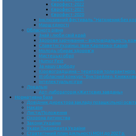
Єврофест-2022
Єврофест-2021
Єврофест-2020
Інклюзивний фестиваль “Натхнення без ко
Марш єдності
Обласного рівня
Знай і люби свій край
Здорове харчування – відповідальність ко
Славетні Українці. Іван Карпенко-Карий
Молодь обирає здоров’я
Мистецькі обрії
Humor Fest
За нашу свободу
Кіровоградщина – територія толерантного
ІII обласний конкурс “Буктрейлер. Книжков
Інтелектуальні ігри
Локальні
Арт-лабораторія «Життєвих завдань»
Нормативна база
Довідник директора закладу позашкільної освіт
Накази
Листи/Положення
Охорона дитинства
Закони України
Укази Президента України
Стратегічний план діяльності МОН до 2027 р.