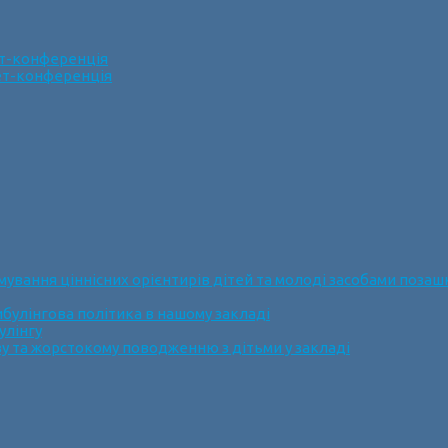
ет-конференція
нет-конференція
ання ціннісних орієнтирів дітей та молоді засобами позашк
булінгова політика в нашому закладі
улінгу
у та жорстокому поводженню з дітьми у закладі