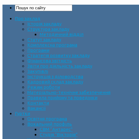
Про заклад
Історія закладу
Структура закладу
Методичний відділ
Статут закладу
Комплексна програма
Програми
Стратегія розвитку закладу
Фінансова звітність
Звіти про діяльність закладу
Закупівлі
Інструкція з діловодства
Кадровий склад закладу
Режим роботи
Матеріально-технічне забезпечення
Правила прийому та поведінки
Контакти
Вакансії
Гуртки
Освітня програма
Вокальний профіль
СВМ “Антарес”
Студія “Вікторія”