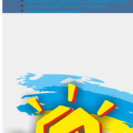
Інформаційна грамотність та цифрова безпека
Національно-патріотичне виховання
Безпека життєдіяльності