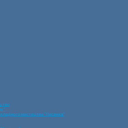
ецтво
ик”
икладного мистецтва “Писанка”