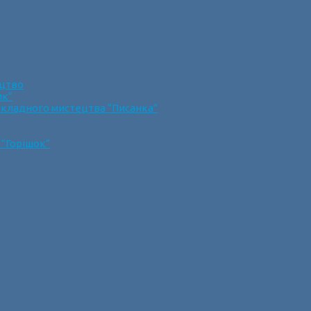
ецтво
ик”
икладного мистецтва “Писанка”
 “Горішок”