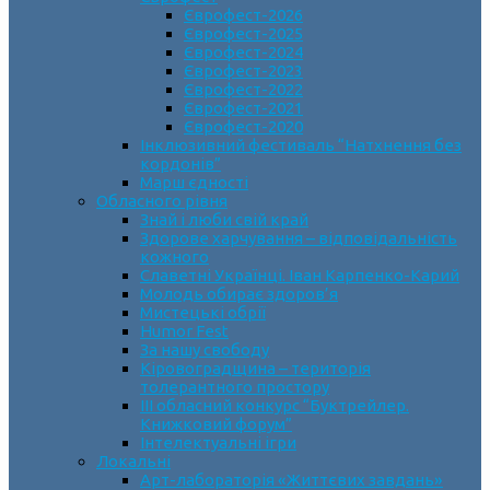
Єврофест-2026
Єврофест-2025
Єврофест-2024
Єврофест-2023
Єврофест-2022
Єврофест-2021
Єврофест-2020
Інклюзивний фестиваль “Натхнення без
кордонів”
Марш єдності
Обласного рівня
Знай і люби свій край
Здорове харчування – відповідальність
кожного
Славетні Українці. Іван Карпенко-Карий
Молодь обирає здоров’я
Мистецькі обрії
Humor Fest
За нашу свободу
Кіровоградщина – територія
толерантного простору
ІII обласний конкурс “Буктрейлер.
Книжковий форум”
Інтелектуальні ігри
Локальні
Арт-лабораторія «Життєвих завдань»