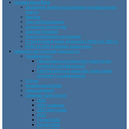
Нормативна база
Довідник директора закладу позашкільної
освіти
Накази
Листи/Положення
Охорона дитинства
Закони України
Укази Президента України
Стратегічний план діяльності МОН до 2027 р.
Робота ЗПО в умовах карантину
Науково-методична діяльність
Конференції
І Всеукраїнська науково-практична
інтернет-конференція
ІІ Всеукраїнська науково-практична
інтернет-конференція
Угоди
Нормативна база
Наші видання
Семінар-практикум
2023
2024 травень
2024 листопад
2025
1 етап 2026
2 етап 2026