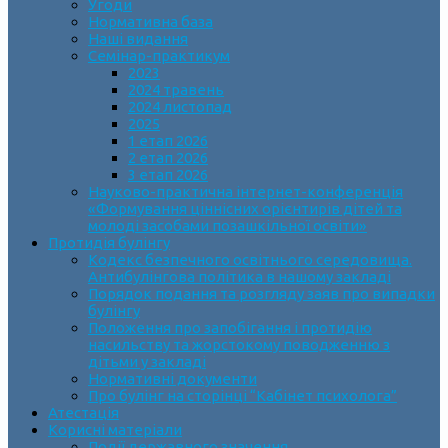
Угоди
Нормативна база
Наші видання
Семінар-практикум
2023
2024 травень
2024 листопад
2025
1 етап 2026
2 етап 2026
3 етап 2026
Науково-практична інтернет-конференція
«Формування ціннісних орієнтирів дітей та
молоді засобами позашкільної освіти»
Протидія булінгу
Кодекс безпечного освітнього середовища.
Антибулінгова політика в нашому закладі
Порядок подання та розгляду заяв про випадки
булінгу
Положення про запобігання і протидію
насильству та жорстокому поводженню з
дітьми у закладі
Нормативні документи
Про булінг на сторінці “Кабінет психолога”
Атестація
Корисні матеріали
Події державного значення