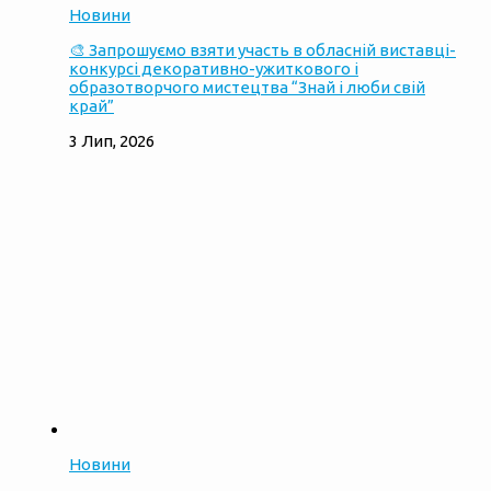
Новини
🎨 Запрошуємо взяти участь в обласній виставці-
конкурсі декоративно-ужиткового і
образотворчого мистецтва “Знай і люби свій
край”
3 Лип, 2026
Новини