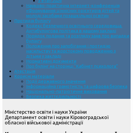
3 етап 2026
Науково-практична інтернет-конференція
«Формування ціннісних орієнтирів дітей та
молоді засобами позашкільної освіти»
Протидія булінгу
Кодекс безпечного освітнього середовища.
Антибулінгова політика в нашому закладі
Порядок подання та розгляду заяв про випадки
булінгу
Положення про запобігання і протидію
насильству та жорстокому поводженню з
дітьми у закладі
Нормативні документи
Про булінг на сторінці “Кабінет психолога”
Атестація
Корисні матеріали
Події державного значення
Інформаційна грамотність та цифрова безпека
Національно-патріотичне виховання
Безпека життєдіяльності
Міністерство освіти і науки України
Департамент освіти і науки Кіровоградської
обласної військової адміністрації