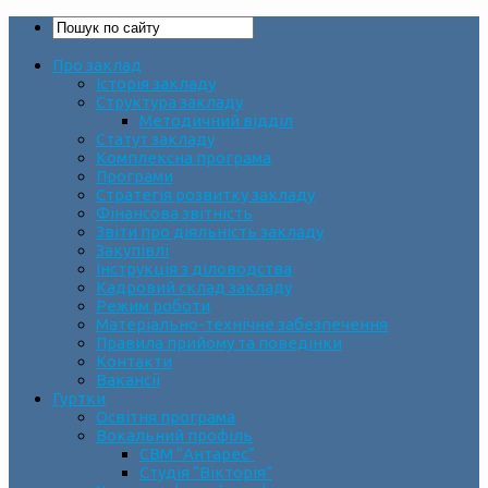
Про заклад
Історія закладу
Структура закладу
Методичний відділ
Статут закладу
Комплексна програма
Програми
Стратегія розвитку закладу
Фінансова звітність
Звіти про діяльність закладу
Закупівлі
Інструкція з діловодства
Кадровий склад закладу
Режим роботи
Матеріально-технічне забезпечення
Правила прийому та поведінки
Контакти
Вакансії
Гуртки
Освітня програма
Вокальний профіль
СВМ “Антарес”
Студія “Вікторія”