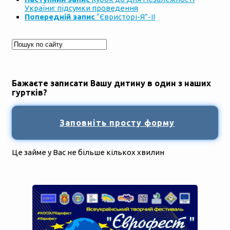
України: підсумки проведення
Попередній запис
“Євристорі-Я”-ІІ
Бажаєте записати Вашу дитину в один з наших
гуртків?
Заповніть просту форму
Це займе у Вас не більше кількох хвилин