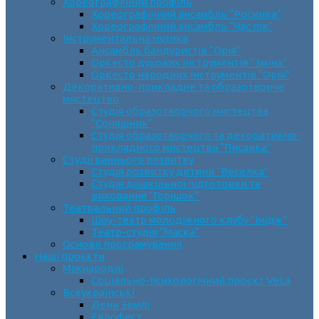
Хореографічний профіль
Хореографічний ансамбль “Росинка”
Хореографічний ансамбль “Час пік”
Інструментальна музика
Ансамбль бандуристів “Орія”
Оркестр духових інструментів “Зміна”
Оркестр народних інструментів “Орія”
Декоративно-прикладне та образотворче
мистецтво
Cтудія образотворчого мистецтва
“Соняшник”
Студія образотворчого та декоративно-
прикладного мистецтва “Писанка”
Студії раннього розвитку
Студія розвитку дитини “Веселка”
Студія дошкільної підготовки та
виховання “Горішок”
Театральний профіль
Шоу-театр молодіжного клубу “Імідж”
Театр-студія “Маска”
Основи програмування
Наші проєкти
Міжнародні
Соціально-психологічний проєкт VeLa
Всеукраїнські
День Землі
Єврофест