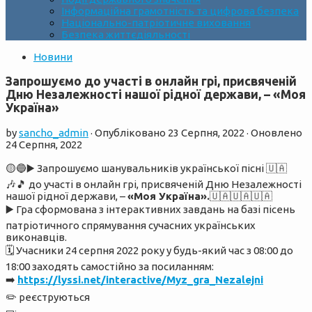
Інформаційна грамотність та цифрова безпека
Національно-патріотичне виховання
Безпека життєдіяльності
Новини
Запрошуємо до участі в онлайн грі, присвяченій
Дню Незалежності нашої рідної держави, – «Моя
Україна»
by
sancho_admin
· Опубліковано
23 Серпня, 2022
· Оновлено
24 Серпня, 2022
🟡🔵▶️ Запрошуємо шанувальників української пісні 🇺🇦
🎶🎵 до участі в онлайн грі, присвяченій Дню Незалежності
нашої рідної держави, –
«Моя Україна».
🇺🇦🇺🇦🇺🇦
▶️ Гра сформована з інтерактивних завдань на базі пісень
патріотичного спрямування сучасних українських
виконавців.
🗓 Учасники 24 серпня 2022 року у будь-який час з 08:00 до
18:00 заходять самостійно за посиланням:
➡️
https://lyssi.net/interactive/Myz_gra_Nezalejni
✏️ реєструються