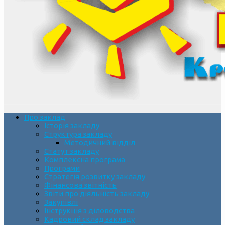
Про заклад
Історія закладу
Структура закладу
Методичний відділ
Статут закладу
Комплексна програма
Програми
Стратегія розвитку закладу
Фінансова звітність
Звіти про діяльність закладу
Закупівлі
Інструкція з діловодства
Кадровий склад закладу