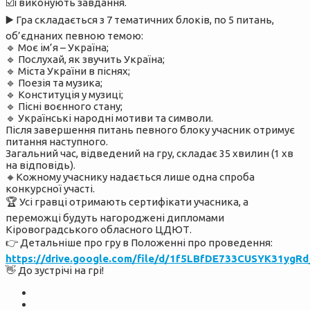
☑️і виконують завдання.
▶️ Гра складається з 7 тематичних блоків, по 5 питань,
об’єднаних певною темою:
🔹 Моє ім’я – Україна;
🔹 Послухай, як звучить Україна;
🔹 Міста України в піснях;
🔹 Поезія та музика;
🔹 Конституція у музиці;
🔹 Пісні воєнного стану;
🔹 Українські народні мотиви та символи.
Після завершення питань певного блоку учасник отримує
питання наступного.
Загальний час, відведений на гру, складає 35 хвилин (1 хв
на відповідь).
🔸Кожному учаснику надається лише одна спроба
конкурсної участі.
🏆 Усі гравці отримають сертифікати учасника, а
переможці будуть нагороджені дипломами
Кіровоградського обласного ЦДЮТ.
👉 Детальніше про гру в Положенні про проведення:
https://drive.google.com/file/d/1f5LBfDE733CUSYK31ygR
👋 До зустрічі на грі!