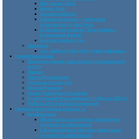
Мистецькі обрії
Humor Fest
За нашу свободу
Кіровоградщина – територія
толерантного простору
ІII обласний конкурс “Буктрейлер.
Книжковий форум”
Інтелектуальні ігри
Локальні
Арт-лабораторія «Життєвих завдань»
Нормативна база
Довідник директора закладу позашкільної
освіти
Накази
Листи/Положення
Охорона дитинства
Закони України
Укази Президента України
Стратегічний план діяльності МОН до 2027 р.
Робота ЗПО в умовах карантину
Науково-методична діяльність
Конференції
І Всеукраїнська науково-практична
інтернет-конференція
ІІ Всеукраїнська науково-практична
інтернет-конференція