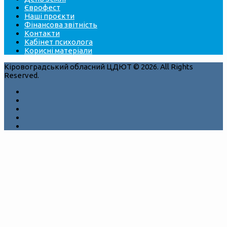
Єврофест
Наші проєкти
Фінансова звітність
Контакти
Кабінет психолога
Корисні матеріали
Кіровоградський обласний ЦДЮТ © 2026. All Rights
Reserved.