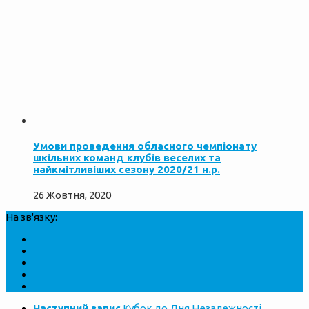
Умови проведення обласного чемпiонатy
шкiльних команд клубiв веселих та
найкмiтливiших сезону 2020/21 н.р.
26 Жовтня, 2020
На зв'язку:
Наступний запис
Кубок до Дня Незалежності