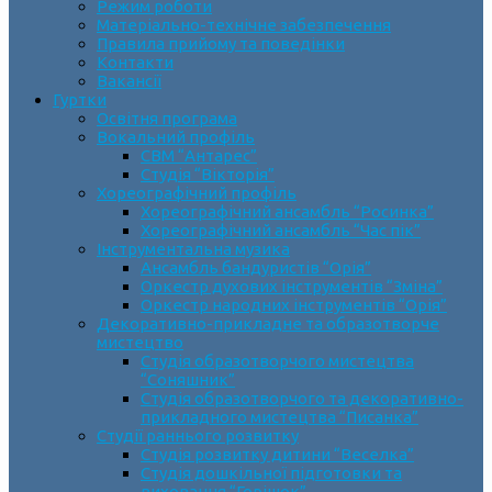
Режим роботи
Матеріально-технічне забезпечення
Правила прийому та поведінки
Контакти
Вакансії
Гуртки
Освітня програма
Вокальний профіль
СВМ “Антарес”
Студія “Вікторія”
Хореографічний профіль
Хореографічний ансамбль “Росинка”
Хореографічний ансамбль “Час пік”
Інструментальна музика
Ансамбль бандуристів “Орія”
Оркестр духових інструментів “Зміна”
Оркестр народних інструментів “Орія”
Декоративно-прикладне та образотворче
мистецтво
Cтудія образотворчого мистецтва
“Соняшник”
Студія образотворчого та декоративно-
прикладного мистецтва “Писанка”
Студії раннього розвитку
Студія розвитку дитини “Веселка”
Студія дошкільної підготовки та
виховання “Горішок”