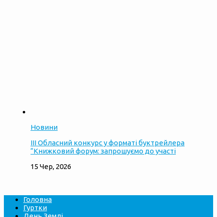
Новини
ІІІ Обласний конкурс у форматі буктрейлера
“Книжковий форум: запрошуємо до участі
15 Чер, 2026
Головна
Гуртки
День Землі