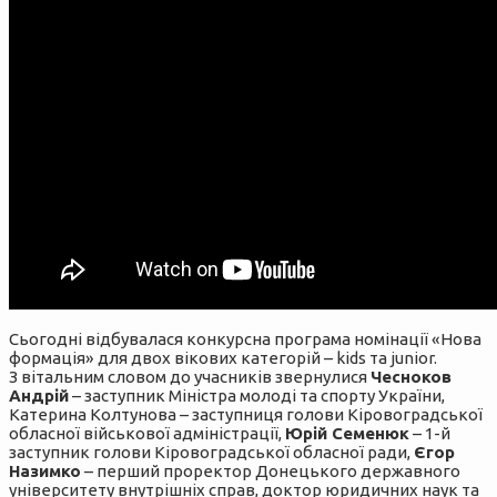
Сьогодні відбувалася конкурсна програма номінації «Нова
формація» для двох вікових категорій – kids та junior.
З вітальним словом до учасників звернулися
Чесноков
Андрій
– заступник Міністра молоді та спорту України,
Катерина Колтунова – заступниця голови Кіровоградської
обласної військової адміністрації,
Юрій Семенюк
– 1-й
заступник голови Кіровоградської обласної ради,
Єгор
Назимко
– перший проректор Донецького державного
університету внутрішніх справ, доктор юридичних наук та