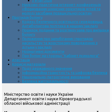
3 етап 2026
Науково-практична інтернет-конференція
«Формування ціннісних орієнтирів дітей та
молоді засобами позашкільної освіти»
Протидія булінгу
Кодекс безпечного освітнього середовища.
Антибулінгова політика в нашому закладі
Порядок подання та розгляду заяв про випадки
булінгу
Положення про запобігання і протидію
насильству та жорстокому поводженню з
дітьми у закладі
Нормативні документи
Про булінг на сторінці “Кабінет психолога”
Атестація
Корисні матеріали
Події державного значення
Інформаційна грамотність та цифрова безпека
Національно-патріотичне виховання
Безпека життєдіяльності
Міністерство освіти і науки України
Департамент освіти і науки Кіровоградської
обласної військової адміністрації