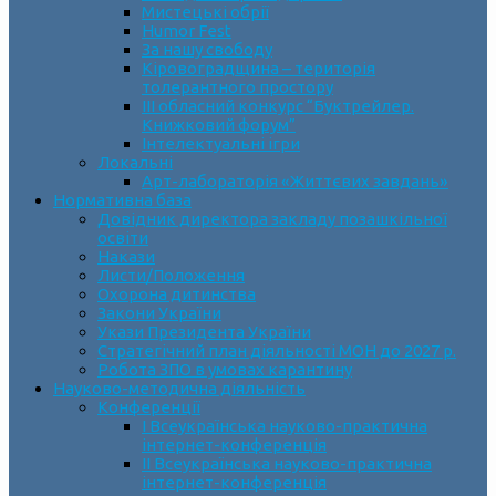
Мистецькі обрії
Humor Fest
За нашу свободу
Кіровоградщина – територія
толерантного простору
ІII обласний конкурс “Буктрейлер.
Книжковий форум”
Інтелектуальні ігри
Локальні
Арт-лабораторія «Життєвих завдань»
Нормативна база
Довідник директора закладу позашкільної
освіти
Накази
Листи/Положення
Охорона дитинства
Закони України
Укази Президента України
Стратегічний план діяльності МОН до 2027 р.
Робота ЗПО в умовах карантину
Науково-методична діяльність
Конференції
І Всеукраїнська науково-практична
інтернет-конференція
ІІ Всеукраїнська науково-практична
інтернет-конференція