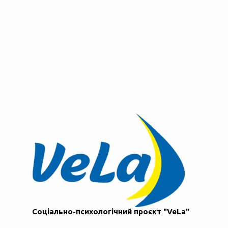
Соціально-психологічний проєкт "VeLa"