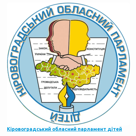
Кіровоградський обласний парламент дітей