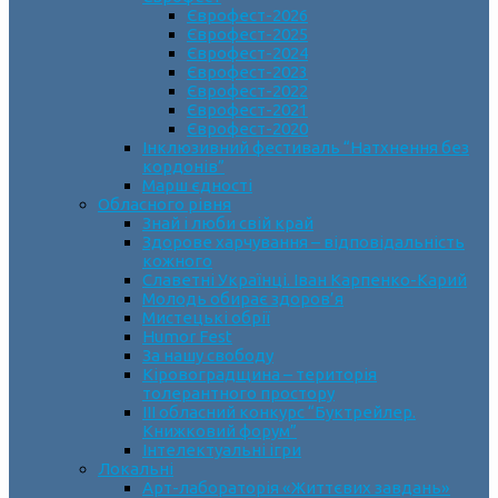
Єврофест-2026
Єврофест-2025
Єврофест-2024
Єврофест-2023
Єврофест-2022
Єврофест-2021
Єврофест-2020
Інклюзивний фестиваль “Натхнення без
кордонів”
Марш єдності
Обласного рівня
Знай і люби свій край
Здорове харчування – відповідальність
кожного
Славетні Українці. Іван Карпенко-Карий
Молодь обирає здоров’я
Мистецькі обрії
Humor Fest
За нашу свободу
Кіровоградщина – територія
толерантного простору
ІII обласний конкурс “Буктрейлер.
Книжковий форум”
Інтелектуальні ігри
Локальні
Арт-лабораторія «Життєвих завдань»