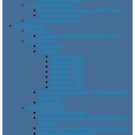
Театральний профіль
Шоу-театр молодіжного клубу “Імідж”
Театр-студія “Маска”
Основи програмування
Наші проєкти
Міжнародні
Соціально-психологічний проєкт VeLa
Всеукраїнські
День Землі
Єврофест
Єврофест-2026
Єврофест-2025
Єврофест-2024
Єврофест-2023
Єврофест-2022
Єврофест-2021
Єврофест-2020
Інклюзивний фестиваль “Натхнення без
кордонів”
Марш єдності
Обласного рівня
Знай і люби свій край
Здорове харчування – відповідальність
кожного
Славетні Українці. Іван Карпенко-Карий
Молодь обирає здоров’я