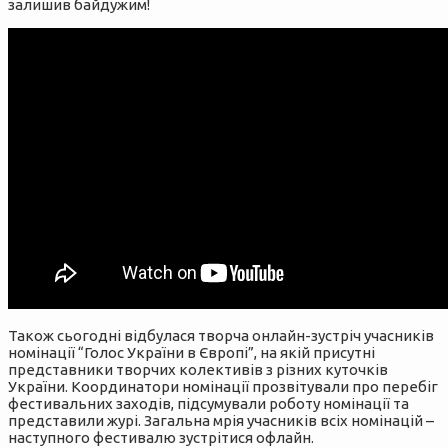
залишив байдужим!
Також сьогодні відбулася творча онлайн-зустріч учасників
номінації “Голос України в Європі”, на якій присутні
представники творчих колективів з різних куточків
України. Координатори номінації прозвітували про перебіг
фестивальних заходів, підсумували роботу номінації та
представили журі. Загальна мрія учасників всіх номінацій –
наступного фестивалю зустрітися офлайн.