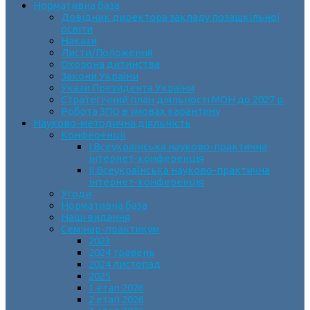
Нормативна база
Довідник директора закладу позашкільної
освіти
Накази
Листи/Положення
Охорона дитинства
Закони України
Укази Президента України
Стратегічний план діяльності МОН до 2027 р.
Робота ЗПО в умовах карантину
Науково-методична діяльність
Конференції
І Всеукраїнська науково-практична
інтернет-конференція
ІІ Всеукраїнська науково-практична
інтернет-конференція
Угоди
Нормативна база
Наші видання
Семінар-практикум
2023
2024 травень
2024 листопад
2025
1 етап 2026
2 етап 2026