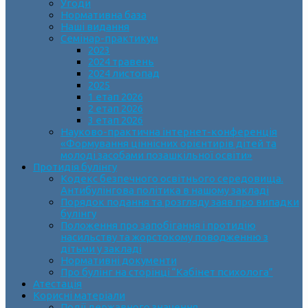
Угоди
Нормативна база
Наші видання
Семінар-практикум
2023
2024 травень
2024 листопад
2025
1 етап 2026
2 етап 2026
3 етап 2026
Науково-практична інтернет-конференція
«Формування ціннісних орієнтирів дітей та
молоді засобами позашкільної освіти»
Протидія булінгу
Кодекс безпечного освітнього середовища.
Антибулінгова політика в нашому закладі
Порядок подання та розгляду заяв про випадки
булінгу
Положення про запобігання і протидію
насильству та жорстокому поводженню з
дітьми у закладі
Нормативні документи
Про булінг на сторінці “Кабінет психолога”
Атестація
Корисні матеріали
Події державного значення