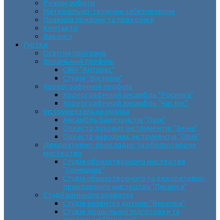
Режим роботи
Матеріально-технічне забезпечення
Правила прийому та поведінки
Контакти
Вакансії
Гуртки
Освітня програма
Вокальний профіль
СВМ “Антарес”
Студія “Вікторія”
Хореографічний профіль
Хореографічний ансамбль “Росинка”
Хореографічний ансамбль “Час пік”
Інструментальна музика
Ансамбль бандуристів “Орія”
Оркестр духових інструментів “Зміна”
Оркестр народних інструментів “Орія”
Декоративно-прикладне та образотворче
мистецтво
Cтудія образотворчого мистецтва
“Соняшник”
Студія образотворчого та декоративно-
прикладного мистецтва “Писанка”
Студії раннього розвитку
Студія розвитку дитини “Веселка”
Студія дошкільної підготовки та
виховання “Горішок”