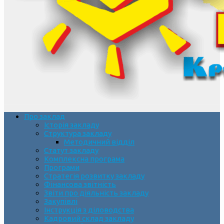
Про заклад
Історія закладу
Структура закладу
Методичний відділ
Статут закладу
Комплексна програма
Програми
Стратегія розвитку закладу
Фінансова звітність
Звіти про діяльність закладу
Закупівлі
Інструкція з діловодства
Кадровий склад закладу