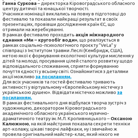
Ганна Суркова
– директорка Кіровоградського обласного
центру дитячої та юнацької творчості.
Учасники номінації виклались на повну в підготовці до
фестивалю та показали найкращі результат в своїх
презентаціях, провівши дослідження країн ЄС, що
отримали на жеребкуванні.
В рамках фестивалю проходить
акція міжнародного
єднання «Ми – кругообіг води»
, що реалізується в
рамках соціально-психологічного проєкту ”VeLa” у
співпраці з Інститутом травми Леслі (Кембридж, США),
метою якої є формування екологічної культури мислення у
дітей та молоді, просування цілей сталого розвитку щодо
відповідального споживання, сприяти формуванню
почуття єдності у всьому світі. Ознайомитися з деталями
акції можливо
за посиланням.
Для всіх учасників та гостей фестивалю тривають
активності у віртуальному «Європейському містечку з
українською душею». Відвідати містечко можливо
за
посиланням.
В рамках фестивального дня відбулася творча зустріч з
художницею, декоратором Кіровоградського
академічного обласного українського музично-
драматичного театру ім. М.Л. Кропивницького –
Оксаною
Калюжною
, на якій майстриня показала секрети техніки
арт-колажу, цікаві творчі лайфхаки, ну і звичайно ж
провела оригінальний майстер-клас, який нікого не