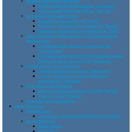
Хореографічний профіль
Хореографічний ансамбль “Росинка”
Хореографічний ансамбль “Час пік”
Інструментальна музика
Ансамбль бандуристів “Орія”
Оркестр духових інструментів “Зміна”
Оркестр народних інструментів “Орія”
Декоративно-прикладне та образотворче
мистецтво
Cтудія образотворчого мистецтва
“Соняшник”
Студія образотворчого та декоративно-
прикладного мистецтва “Писанка”
Студії раннього розвитку
Студія розвитку дитини “Веселка”
Студія дошкільної підготовки та
виховання “Горішок”
Театральний профіль
Шоу-театр молодіжного клубу “Імідж”
Театр-студія “Маска”
Основи програмування
Наші проєкти
Міжнародні
Соціально-психологічний проєкт VeLa
Всеукраїнські
День Землі
Єврофест