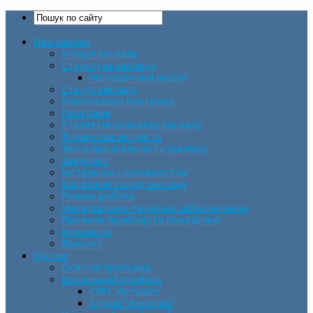
Про заклад
Історія закладу
Структура закладу
Методичний відділ
Статут закладу
Комплексна програма
Програми
Стратегія розвитку закладу
Фінансова звітність
Звіти про діяльність закладу
Закупівлі
Інструкція з діловодства
Кадровий склад закладу
Режим роботи
Матеріально-технічне забезпечення
Правила прийому та поведінки
Контакти
Вакансії
Гуртки
Освітня програма
Вокальний профіль
СВМ “Антарес”
Студія “Вікторія”