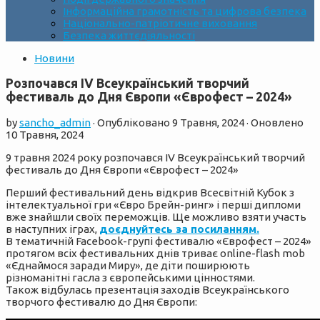
Інформаційна грамотність та цифрова безпека
Національно-патріотичне виховання
Безпека життєдіяльності
Новини
Розпочався ІV Всеукраїнський творчий
фестиваль до Дня Європи «Єврофест – 2024»
by
sancho_admin
· Опубліковано
9 Травня, 2024
· Оновлено
10 Травня, 2024
9 травня 2024 року розпочався ІV Всеукраїнський творчий
фестиваль до Дня Європи «Єврофест – 2024»
Перший фестивальний день відкрив Всесвітній Кубок з
інтелектуальної гри «Євро Брейн-ринг» і перші дипломи
вже знайшли своїх переможців. Ще можливо взяти участь
в наступних іграх,
доєднуйтесь за посиланням.
В тематичній Facebook-групі фестивалю «Єврофест – 2024»
протягом всіх фестивальних днів триває online-flash mob
«Єднаймося заради Миру», де діти поширюють
різноманітні гасла з європейськими цінностями.
Також відбулась презентація заходів Всеукраїнського
творчого фестивалю до Дня Європи: