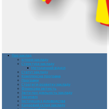
Про заклад
Історія закладу
Структура закладу
Методичний відділ
Статут закладу
Комплексна програма
Програми
Стратегія розвитку закладу
Фінансова звітність
Звіти про діяльність закладу
Закупівлі
Інструкція з діловодства
Кадровий склад закладу