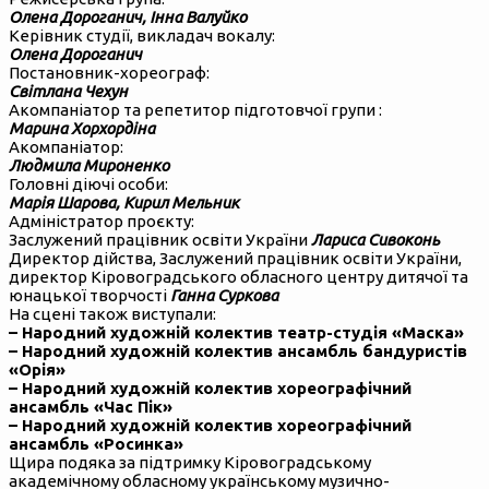
Олена Дороганич, Інна Валуйко
Керівник студії, викладач вокалу:
Олена Дороганич
Постановник-хореограф:
Світлана Чехун
Акомпаніатор та репетитор підготовчої групи :
Марина Хорхордіна
Акомпаніатор:
Людмила Мироненко
Головні діючі особи:
Марія Шарова, Кирил Мельник
Адміністратор проєкту:
Заслужений працівник освіти України
Лариса Сивоконь
Директор дійства, Заслужений працівник освіти України,
директор Кіровоградського обласного центру дитячої та
юнацької творчості
Ганна Суркова
На сцені також виступали:
– Народний художній колектив театр-студія «Маска»
– Народний художній колектив ансамбль бандуристів
«Орія»
– Народний художній колектив хореографічний
ансамбль «Час Пік»
– Народний художній колектив хореографічний
ансамбль «Росинка»
Щира подяка за підтримку Кіровоградському
академічному обласному українському музично-