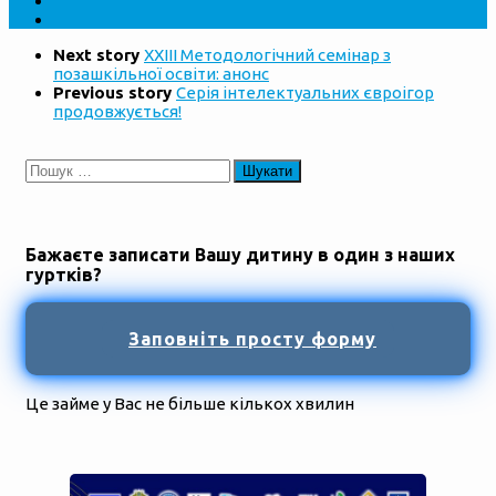
Next story
ХХІІІ Методологічний семінар з
позашкільної освіти: анонс
Previous story
Серія інтелектуальних євроігор
продовжується!
Пошук:
Бажаєте записати Вашу дитину в один з наших
гуртків?
Заповніть просту форму
Це займе у Вас не більше кількох хвилин