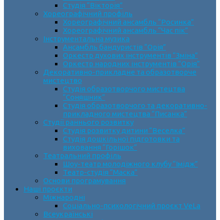
Студія “Вікторія”
Хореографічний профіль
Хореографічний ансамбль “Росинка”
Хореографічний ансамбль “Час пік”
Інструментальна музика
Ансамбль бандуристів “Орія”
Оркестр духових інструментів “Зміна”
Оркестр народних інструментів “Орія”
Декоративно-прикладне та образотворче
мистецтво
Cтудія образотворчого мистецтва
“Соняшник”
Студія образотворчого та декоративно-
прикладного мистецтва “Писанка”
Студії раннього розвитку
Студія розвитку дитини “Веселка”
Студія дошкільної підготовки та
виховання “Горішок”
Театральний профіль
Шоу-театр молодіжного клубу “Імідж”
Театр-студія “Маска”
Основи програмування
Наші проєкти
Міжнародні
Соціально-психологічний проєкт VeLa
Всеукраїнські