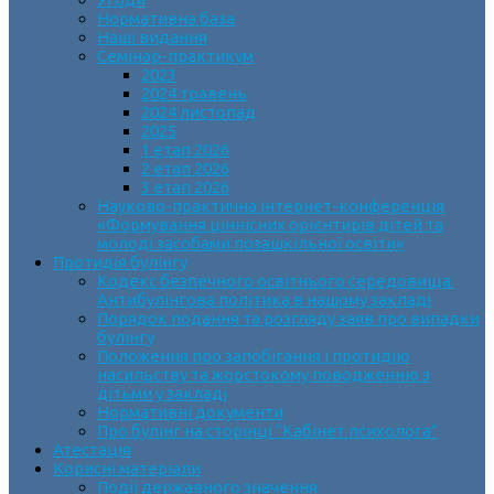
Нормативна база
Наші видання
Семінар-практикум
2023
2024 травень
2024 листопад
2025
1 етап 2026
2 етап 2026
3 етап 2026
Науково-практична інтернет-конференція
«Формування ціннісних орієнтирів дітей та
молоді засобами позашкільної освіти»
Протидія булінгу
Кодекс безпечного освітнього середовища.
Антибулінгова політика в нашому закладі
Порядок подання та розгляду заяв про випадки
булінгу
Положення про запобігання і протидію
насильству та жорстокому поводженню з
дітьми у закладі
Нормативні документи
Про булінг на сторінці “Кабінет психолога”
Атестація
Корисні матеріали
Події державного значення