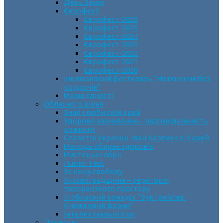
День Землі
Єврофест
Єврофест-2026
Єврофест-2025
Єврофест-2024
Єврофест-2023
Єврофест-2022
Єврофест-2021
Єврофест-2020
Інклюзивний фестиваль “Натхнення без
кордонів”
Марш єдності
Обласного рівня
Знай і люби свій край
Здорове харчування – відповідальність
кожного
Славетні Українці. Іван Карпенко-Карий
Молодь обирає здоров’я
Мистецькі обрії
Humor Fest
За нашу свободу
Кіровоградщина – територія
толерантного простору
ІII обласний конкурс “Буктрейлер.
Книжковий форум”
Інтелектуальні ігри
Локальні