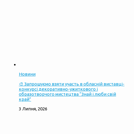
Новини
🎨 Запрошуємо взяти участь в обласній виставці-
конкурсі декоративно-ужиткового і
образотворчого мистецтва “Знай і люби свій
край”
3 Липня, 2026