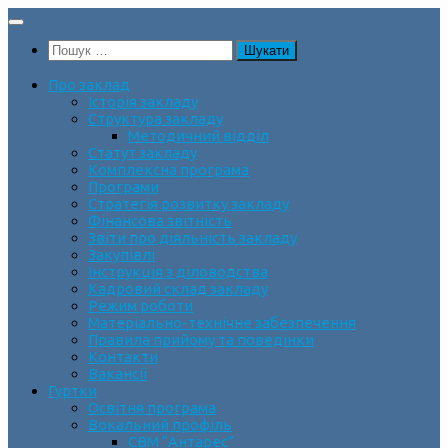
Skip
to
Пошук:
content
Про заклад
Історія закладу
Структура закладу
Методичний відділ
Статут закладу
Комплексна програма
Програми
Стратегія розвитку закладу
Фінансова звітність
Звіти про діяльність закладу
Закупівлі
Інструкція з діловодства
Кадровий склад закладу
Режим роботи
Матеріально-технічне забезпечення
Правила прийому та поведінки
Контакти
Вакансії
Гуртки
Освітня програма
Вокальний профіль
СВМ “Антарес”