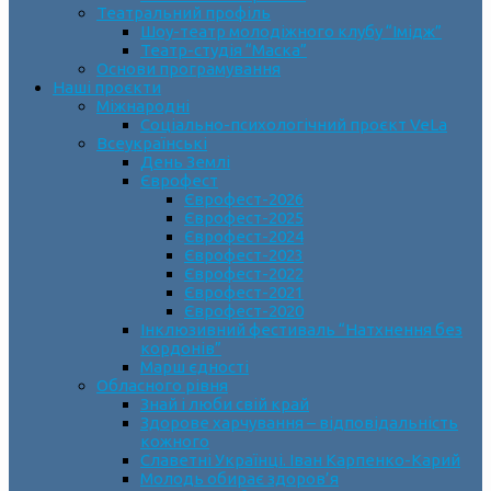
Театральний профіль
Шоу-театр молодіжного клубу “Імідж”
Театр-студія “Маска”
Основи програмування
Наші проєкти
Міжнародні
Соціально-психологічний проєкт VeLa
Всеукраїнські
День Землі
Єврофест
Єврофест-2026
Єврофест-2025
Єврофест-2024
Єврофест-2023
Єврофест-2022
Єврофест-2021
Єврофест-2020
Інклюзивний фестиваль “Натхнення без
кордонів”
Марш єдності
Обласного рівня
Знай і люби свій край
Здорове харчування – відповідальність
кожного
Славетні Українці. Іван Карпенко-Карий
Молодь обирає здоров’я