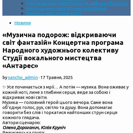
Інформаційна грамотність та цифрова безпека
Національно-патріотичне виховання
Безпека життєдіяльності
Новини
«Музична подорож: відкриваючи
світ фантазій» Концертна програма
Народного художнього колективу
Студії вокального мистецтва
«Антарес»
by
sancho_admin
·
17 Травня, 2025
✨ Усе починається з мрії… А потім — музика. Вона оживає у
кожній ноті, лине з глибини серця, веде за собою і
відкриває нові світи.
Музика — головний герой цього вечора. Саме вона
об’єднує голос, рух, світло та душу. Вона допомагає
говорити без слів і торкатися найтонших струн серця
кожного глядача.
Автори сценарію:
Олена Дороганич, Юлія Круніч
Режисерська група: