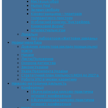
Мистецькі обрії
Humor Fest
За нашу свободу
Кіровоградщина – територія
толерантного простору
ІII обласний конкурс “Буктрейлер.
Книжковий форум”
Інтелектуальні ігри
Локальні
Арт-лабораторія «Життєвих завдань»
Нормативна база
Довідник директора закладу позашкільної
освіти
Накази
Листи/Положення
Охорона дитинства
Закони України
Укази Президента України
Стратегічний план діяльності МОН до 2027 р.
Робота ЗПО в умовах карантину
Науково-методична діяльність
Конференції
І Всеукраїнська науково-практична
інтернет-конференція
ІІ Всеукраїнська науково-практична
інтернет-конференція
Угоди