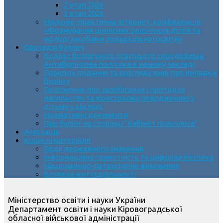
2 етап 2026
3 етап 2026
Науково-практична інтернет-конференція
«Формування ціннісних орієнтирів дітей та
молоді засобами позашкільної освіти»
Протидія булінгу
Кодекс безпечного освітнього середовища.
Антибулінгова політика в нашому закладі
Порядок подання та розгляду заяв про випадки
булінгу
Положення про запобігання і протидію
насильству та жорстокому поводженню з
дітьми у закладі
Нормативні документи
Про булінг на сторінці “Кабінет психолога”
Атестація
Корисні матеріали
Події державного значення
Інформаційна грамотність та цифрова безпека
Національно-патріотичне виховання
Безпека життєдіяльності
Міністерство освіти і науки України
Департамент освіти і науки Кіровоградської
обласної військової адміністрації