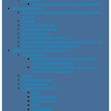
Арт-лабораторія «Життєвих завдань»
Нормативна база
Довідник директора закладу позашкільної
освіти
Накази
Листи/Положення
Охорона дитинства
Закони України
Укази Президента України
Стратегічний план діяльності МОН до 2027 р.
Робота ЗПО в умовах карантину
Науково-методична діяльність
Конференції
І Всеукраїнська науково-практична
інтернет-конференція
ІІ Всеукраїнська науково-практична
інтернет-конференція
Угоди
Нормативна база
Наші видання
Семінар-практикум
2023
2024 травень
2024 листопад
2025
1 етап 2026