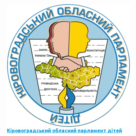
Кіровоградський обласний парламент дітей