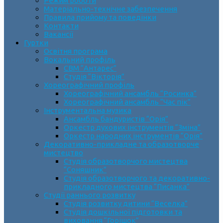
Режим роботи
Матеріально-технічне забезпечення
Правила прийому та поведінки
Контакти
Вакансії
Гуртки
Освітня програма
Вокальний профіль
СВМ “Антарес”
Студія “Вікторія”
Хореографічний профіль
Хореографічний ансамбль “Росинка”
Хореографічний ансамбль “Час пік”
Інструментальна музика
Ансамбль бандуристів “Орія”
Оркестр духових інструментів “Зміна”
Оркестр народних інструментів “Орія”
Декоративно-прикладне та образотворче
мистецтво
Cтудія образотворчого мистецтва
“Соняшник”
Студія образотворчого та декоративно-
прикладного мистецтва “Писанка”
Студії раннього розвитку
Студія розвитку дитини “Веселка”
Студія дошкільної підготовки та
виховання “Горішок”