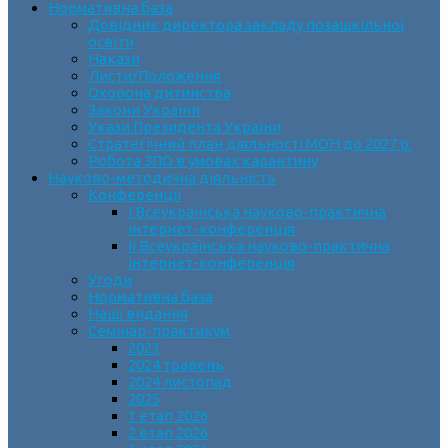
Нормативна база
Довідник директора закладу позашкільної
освіти
Накази
Листи/Положення
Охорона дитинства
Закони України
Укази Президента України
Стратегічний план діяльності МОН до 2027 р.
Робота ЗПО в умовах карантину
Науково-методична діяльність
Конференції
І Всеукраїнська науково-практична
інтернет-конференція
ІІ Всеукраїнська науково-практична
інтернет-конференція
Угоди
Нормативна база
Наші видання
Семінар-практикум
2023
2024 травень
2024 листопад
2025
1 етап 2026
2 етап 2026