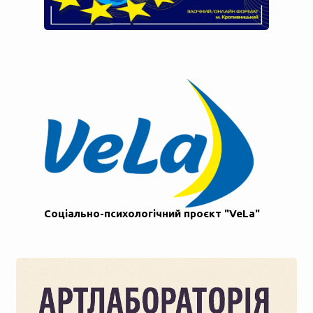
Соціально-психологічний проєкт "VeLa"