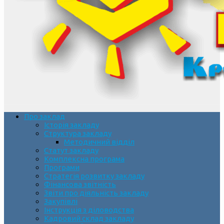
Про заклад
Історія закладу
Структура закладу
Методичний відділ
Статут закладу
Комплексна програма
Програми
Стратегія розвитку закладу
Фінансова звітність
Звіти про діяльність закладу
Закупівлі
Інструкція з діловодства
Кадровий склад закладу