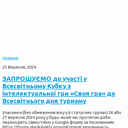
Новини
25 Вересня, 2024
ЗАПРОШУЄМО до участі у
Всесвітньому Кубку з
інтелектуальної гри «Своя гра» до
Всесвітнього дня туризму
Учасники (без обмеження віку у 6 статусних групах) 26 або
27 вересня 2024 року у будь-який час протягом доби
переходять самостійно у Google форму за посиланням:
https://forms.gle/AXvM3LgrnxmKjYmo8 заповнюють