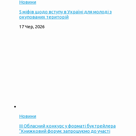
Новини
5 міфів щодо вступу в Україні для молоді з
окупованих територій
17 Чер, 2026
Новини
ІІІ Обласний конкурс у форматі буктрейлера
“Книжковий форум: запрошуємо до участі