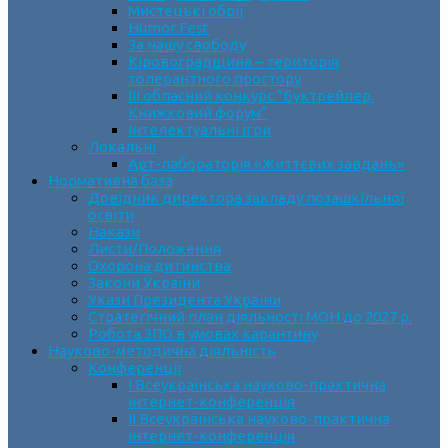
Мистецькі обрії
Humor Fest
За нашу свободу
Кіровоградщина – територія
толерантного простору
ІII обласний конкурс “Буктрейлер.
Книжковий форум”
Інтелектуальні ігри
Локальні
Арт-лабораторія «Життєвих завдань»
Нормативна база
Довідник директора закладу позашкільної
освіти
Накази
Листи/Положення
Охорона дитинства
Закони України
Укази Президента України
Стратегічний план діяльності МОН до 2027 р.
Робота ЗПО в умовах карантину
Науково-методична діяльність
Конференції
І Всеукраїнська науково-практична
інтернет-конференція
ІІ Всеукраїнська науково-практична
інтернет-конференція