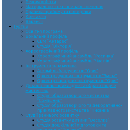
Режим роботи
Матеріально-технічне забезпечення
Правила прийому та поведінки
Контакти
Вакансії
Гуртки
Освітня програма
Вокальний профіль
СВМ “Антарес”
Студія “Вікторія”
Хореографічний профіль
Хореографічний ансамбль “Росинка”
Хореографічний ансамбль “Час пік”
Інструментальна музика
Ансамбль бандуристів “Орія”
Оркестр духових інструментів “Зміна”
Оркестр народних інструментів “Орія”
Декоративно-прикладне та образотворче
мистецтво
Cтудія образотворчого мистецтва
“Соняшник”
Студія образотворчого та декоративно-
прикладного мистецтва “Писанка”
Студії раннього розвитку
Студія розвитку дитини “Веселка”
Студія дошкільної підготовки та
виховання “Горішок”