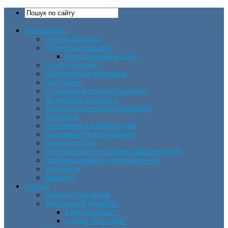
Про заклад
Історія закладу
Структура закладу
Методичний відділ
Статут закладу
Комплексна програма
Програми
Стратегія розвитку закладу
Фінансова звітність
Звіти про діяльність закладу
Закупівлі
Інструкція з діловодства
Кадровий склад закладу
Режим роботи
Матеріально-технічне забезпечення
Правила прийому та поведінки
Контакти
Вакансії
Гуртки
Освітня програма
Вокальний профіль
СВМ “Антарес”
Студія “Вікторія”