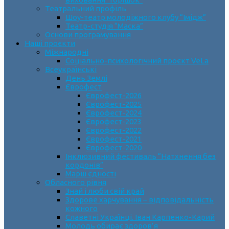
Театральний профіль
Шоу-театр молодіжного клубу “Імідж”
Театр-студія “Маска”
Основи програмування
Наші проєкти
Міжнародні
Соціально-психологічний проєкт VeLa
Всеукраїнські
День Землі
Єврофест
Єврофест-2026
Єврофест-2025
Єврофест-2024
Єврофест-2023
Єврофест-2022
Єврофест-2021
Єврофест-2020
Інклюзивний фестиваль “Натхнення без
кордонів”
Марш єдності
Обласного рівня
Знай і люби свій край
Здорове харчування – відповідальність
кожного
Славетні Українці. Іван Карпенко-Карий
Молодь обирає здоров’я