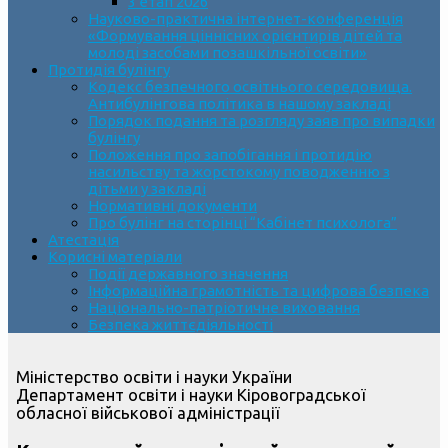
3 етап 2026
Науково-практична інтернет-конференція
«Формування ціннісних орієнтирів дітей та
молоді засобами позашкільної освіти»
Протидія булінгу
Кодекс безпечного освітнього середовища.
Антибулінгова політика в нашому закладі
Порядок подання та розгляду заяв про випадки
булінгу
Положення про запобігання і протидію
насильству та жорстокому поводженню з
дітьми у закладі
Нормативні документи
Про булінг на сторінці “Кабінет психолога”
Атестація
Корисні матеріали
Події державного значення
Інформаційна грамотність та цифрова безпека
Національно-патріотичне виховання
Безпека життєдіяльності
Міністерство освіти і науки України
Департамент освіти і науки Кіровоградської
обласної військової адміністрації