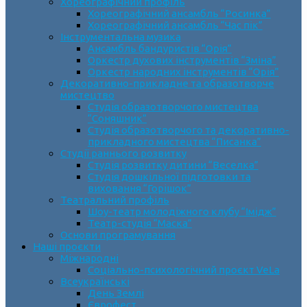
Хореографічний профіль
Хореографічний ансамбль “Росинка”
Хореографічний ансамбль “Час пік”
Інструментальна музика
Ансамбль бандуристів “Орія”
Оркестр духових інструментів “Зміна”
Оркестр народних інструментів “Орія”
Декоративно-прикладне та образотворче
мистецтво
Cтудія образотворчого мистецтва
“Соняшник”
Студія образотворчого та декоративно-
прикладного мистецтва “Писанка”
Студії раннього розвитку
Студія розвитку дитини “Веселка”
Студія дошкільної підготовки та
виховання “Горішок”
Театральний профіль
Шоу-театр молодіжного клубу “Імідж”
Театр-студія “Маска”
Основи програмування
Наші проєкти
Міжнародні
Соціально-психологічний проєкт VeLa
Всеукраїнські
День Землі
Єврофест