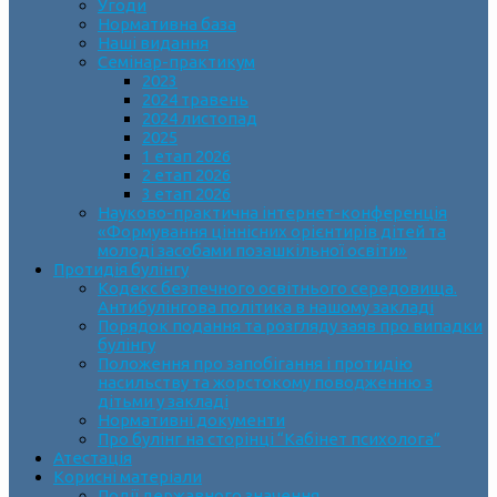
Угоди
Нормативна база
Наші видання
Семінар-практикум
2023
2024 травень
2024 листопад
2025
1 етап 2026
2 етап 2026
3 етап 2026
Науково-практична інтернет-конференція
«Формування ціннісних орієнтирів дітей та
молоді засобами позашкільної освіти»
Протидія булінгу
Кодекс безпечного освітнього середовища.
Антибулінгова політика в нашому закладі
Порядок подання та розгляду заяв про випадки
булінгу
Положення про запобігання і протидію
насильству та жорстокому поводженню з
дітьми у закладі
Нормативні документи
Про булінг на сторінці “Кабінет психолога”
Атестація
Корисні матеріали
Події державного значення