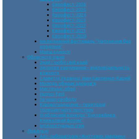
Єврофест-2026
Єврофест-2025
Єврофест-2024
Єврофест-2023
Єврофест-2022
Єврофест-2021
Єврофест-2020
Інклюзивний фестиваль “Натхнення без
кордонів”
Марш єдності
Обласного рівня
Знай і люби свій край
Здорове харчування – відповідальність
кожного
Славетні Українці. Іван Карпенко-Карий
Молодь обирає здоров’я
Мистецькі обрії
Humor Fest
За нашу свободу
Кіровоградщина – територія
толерантного простору
ІII обласний конкурс “Буктрейлер.
Книжковий форум”
Інтелектуальні ігри
Локальні
Арт-лабораторія «Життєвих завдань»