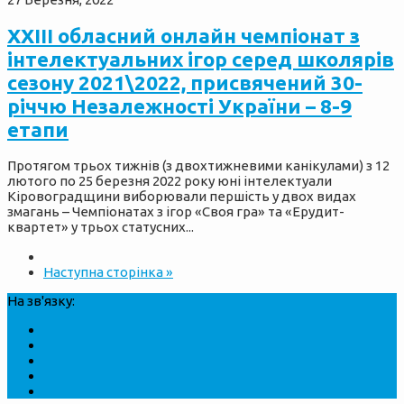
ХXІІІ обласний онлайн чемпіонат з
інтелектуальних ігор серед школярів
сезону 2021\2022, присвячений 30-
річчю Незалежності України – 8-9
етапи
Протягом трьох тижнів (з двохтижневими канікулами) з 12
лютого по 25 березня 2022 року юні інтелектуали
Кіровоградщини виборювали першість у двох видах
змагань – Чемпіонатах з ігор «Своя гра» та «Ерудит-
квартет» у трьох статусних...
Наступна сторінка »
На зв'язку: