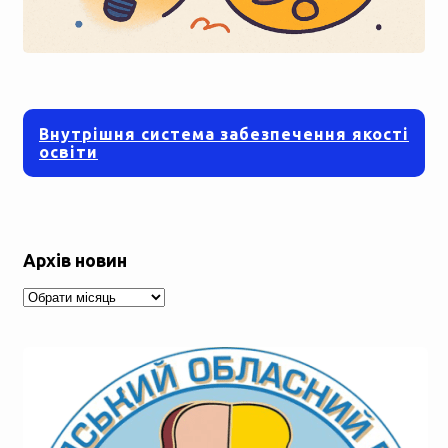
Внутрішня система забезпечення якості
освіти
Архів новин
Архів
новин