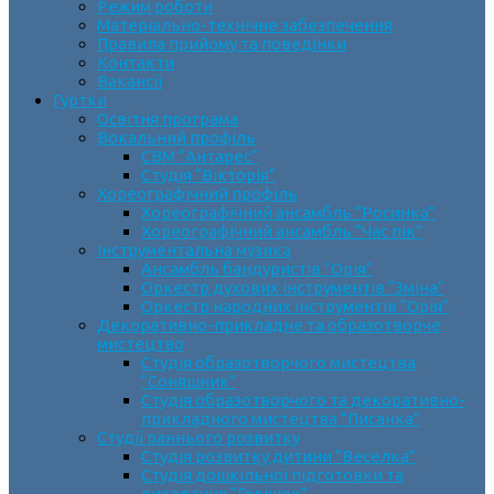
Режим роботи
Матеріально-технічне забезпечення
Правила прийому та поведінки
Контакти
Вакансії
Гуртки
Освітня програма
Вокальний профіль
СВМ “Антарес”
Студія “Вікторія”
Хореографічний профіль
Хореографічний ансамбль “Росинка”
Хореографічний ансамбль “Час пік”
Інструментальна музика
Ансамбль бандуристів “Орія”
Оркестр духових інструментів “Зміна”
Оркестр народних інструментів “Орія”
Декоративно-прикладне та образотворче
мистецтво
Cтудія образотворчого мистецтва
“Соняшник”
Студія образотворчого та декоративно-
прикладного мистецтва “Писанка”
Студії раннього розвитку
Студія розвитку дитини “Веселка”
Студія дошкільної підготовки та
виховання “Горішок”