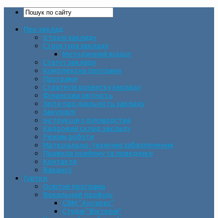
Про заклад
Історія закладу
Структура закладу
Методичний відділ
Статут закладу
Комплексна програма
Програми
Стратегія розвитку закладу
Фінансова звітність
Звіти про діяльність закладу
Закупівлі
Інструкція з діловодства
Кадровий склад закладу
Режим роботи
Матеріально-технічне забезпечення
Правила прийому та поведінки
Контакти
Вакансії
Гуртки
Освітня програма
Вокальний профіль
СВМ “Антарес”
Студія “Вікторія”