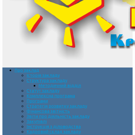
Про заклад
Історія закладу
Структура закладу
Методичний відділ
Статут закладу
Комплексна програма
Програми
Стратегія розвитку закладу
Фінансова звітність
Звіти про діяльність закладу
Закупівлі
Інструкція з діловодства
Кадровий склад закладу