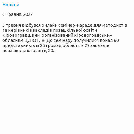
Новини
6 Травня, 2022
5 травня відбувся онлайн семінар-нарада для методистів
та керівників закладів позашкільної освіти
Кіровоградщини, організований Кіровоградським
обласним ЦДЮТ. 🔸 До семінару долучилися понад 60
представників із 25 громад області, із 27 закладів
позашкільної освіти, 20...