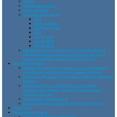
Угоди
Нормативна база
Наші видання
Семінар-практикум
2023
2024 травень
2024 листопад
2025
1 етап 2026
2 етап 2026
3 етап 2026
Науково-практична інтернет-конференція
«Формування ціннісних орієнтирів дітей та
молоді засобами позашкільної освіти»
Протидія булінгу
Кодекс безпечного освітнього середовища.
Антибулінгова політика в нашому закладі
Порядок подання та розгляду заяв про випадки
булінгу
Положення про запобігання і протидію
насильству та жорстокому поводженню з
дітьми у закладі
Нормативні документи
Про булінг на сторінці “Кабінет психолога”
Атестація
Корисні матеріали
Події державного значення