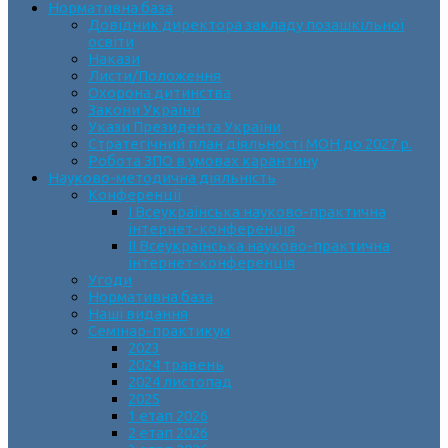
Нормативна база
Довідник директора закладу позашкільної
освіти
Накази
Листи/Положення
Охорона дитинства
Закони України
Укази Президента України
Стратегічний план діяльності МОН до 2027 р.
Робота ЗПО в умовах карантину
Науково-методична діяльність
Конференції
І Всеукраїнська науково-практична
інтернет-конференція
ІІ Всеукраїнська науково-практична
інтернет-конференція
Угоди
Нормативна база
Наші видання
Семінар-практикум
2023
2024 травень
2024 листопад
2025
1 етап 2026
2 етап 2026