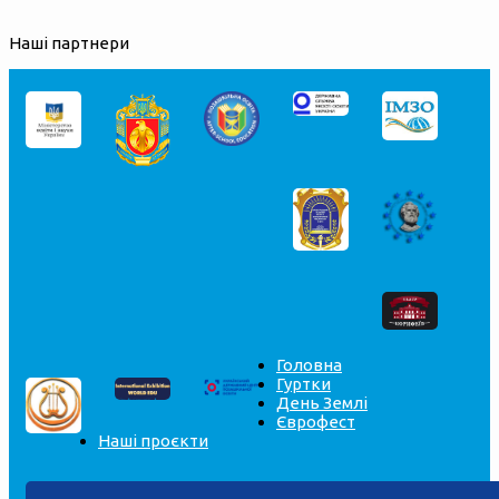
Наші партнери
Головна
Гуртки
День Землі
Єврофест
Наші проєкти