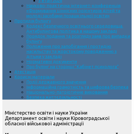
3 етап 2026
Науково-практична інтернет-конференція
«Формування ціннісних орієнтирів дітей та
молоді засобами позашкільної освіти»
Протидія булінгу
Кодекс безпечного освітнього середовища.
Антибулінгова політика в нашому закладі
Порядок подання та розгляду заяв про випадки
булінгу
Положення про запобігання і протидію
насильству та жорстокому поводженню з
дітьми у закладі
Нормативні документи
Про булінг на сторінці “Кабінет психолога”
Атестація
Корисні матеріали
Події державного значення
Інформаційна грамотність та цифрова безпека
Національно-патріотичне виховання
Безпека життєдіяльності
Міністерство освіти і науки України
Департамент освіти і науки Кіровоградської
обласної військової адміністрації