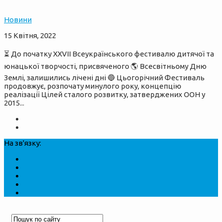
Новини
15 Квітня, 2022
⏳ До початку XXVII Всеукраїнського фестивалю дитячої та
юнацької творчості, присвяченого 🌎 Всесвітньому Дню
Землі, залишились лічені дні 🔵 Цьогорічний Фестиваль
продовжує, розпочату минулого року, концепцію
реалізації Цілей сталого розвитку, затверджених ООН у
2015...
На зв'язку: