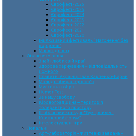
Єврофест-2026
Єврофест-2025
Єврофест-2024
Єврофест-2023
Єврофест-2022
Єврофест-2021
Єврофест-2020
Інклюзивний фестиваль “Натхнення без
кордонів”
Марш єдності
Обласного рівня
Знай і люби свій край
Здорове харчування – відповідальність
кожного
Славетні Українці. Іван Карпенко-Карий
Молодь обирає здоров’я
Мистецькі обрії
Humor Fest
За нашу свободу
Кіровоградщина – територія
толерантного простору
ІII обласний конкурс “Буктрейлер.
Книжковий форум”
Інтелектуальні ігри
Локальні
Арт-лабораторія «Життєвих завдань»