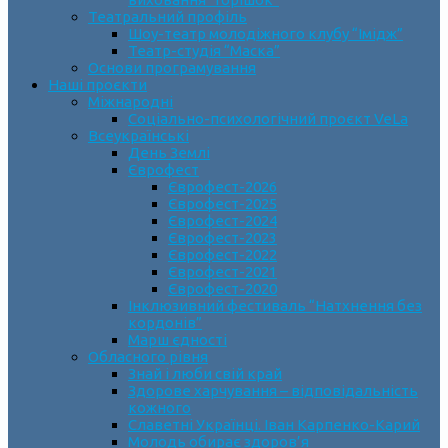
Театральний профіль
Шоу-театр молодіжного клубу “Імідж”
Театр-студія “Маска”
Основи програмування
Наші проєкти
Міжнародні
Соціально-психологічний проєкт VeLa
Всеукраїнські
День Землі
Єврофест
Єврофест-2026
Єврофест-2025
Єврофест-2024
Єврофест-2023
Єврофест-2022
Єврофест-2021
Єврофест-2020
Інклюзивний фестиваль “Натхнення без
кордонів”
Марш єдності
Обласного рівня
Знай і люби свій край
Здорове харчування – відповідальність
кожного
Славетні Українці. Іван Карпенко-Карий
Молодь обирає здоров’я