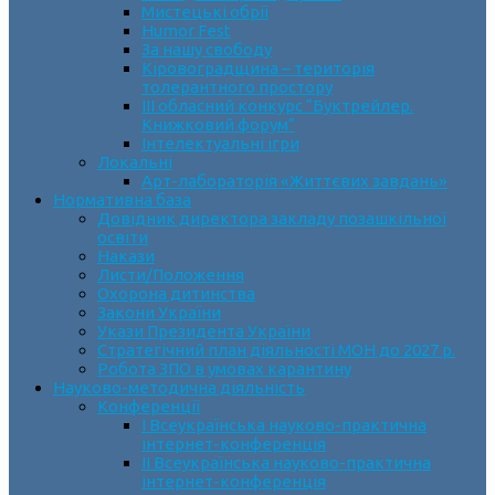
Мистецькі обрії
Humor Fest
За нашу свободу
Кіровоградщина – територія
толерантного простору
ІII обласний конкурс “Буктрейлер.
Книжковий форум”
Інтелектуальні ігри
Локальні
Арт-лабораторія «Життєвих завдань»
Нормативна база
Довідник директора закладу позашкільної
освіти
Накази
Листи/Положення
Охорона дитинства
Закони України
Укази Президента України
Стратегічний план діяльності МОН до 2027 р.
Робота ЗПО в умовах карантину
Науково-методична діяльність
Конференції
І Всеукраїнська науково-практична
інтернет-конференція
ІІ Всеукраїнська науково-практична
інтернет-конференція