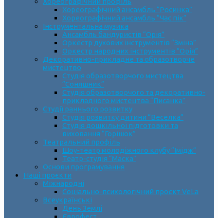
Хореографічний профіль
Хореографічний ансамбль “Росинка”
Хореографічний ансамбль “Час пік”
Інструментальна музика
Ансамбль бандуристів “Орія”
Оркестр духових інструментів “Зміна”
Оркестр народних інструментів “Орія”
Декоративно-прикладне та образотворче
мистецтво
Cтудія образотворчого мистецтва
“Соняшник”
Студія образотворчого та декоративно-
прикладного мистецтва “Писанка”
Студії раннього розвитку
Студія розвитку дитини “Веселка”
Студія дошкільної підготовки та
виховання “Горішок”
Театральний профіль
Шоу-театр молодіжного клубу “Імідж”
Театр-студія “Маска”
Основи програмування
Наші проєкти
Міжнародні
Соціально-психологічний проєкт VeLa
Всеукраїнські
День Землі
Єврофест