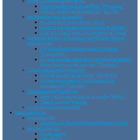
Хореографічний профіль
Хореографічний ансамбль “Росинка”
Хореографічний ансамбль “Час пік”
Інструментальна музика
Ансамбль бандуристів “Орія”
Оркестр духових інструментів “Зміна”
Оркестр народних інструментів “Орія”
Декоративно-прикладне та образотворче
мистецтво
Cтудія образотворчого мистецтва
“Соняшник”
Студія образотворчого та декоративно-
прикладного мистецтва “Писанка”
Студії раннього розвитку
Студія розвитку дитини “Веселка”
Студія дошкільної підготовки та
виховання “Горішок”
Театральний профіль
Шоу-театр молодіжного клубу “Імідж”
Театр-студія “Маска”
Основи програмування
Наші проєкти
Міжнародні
Соціально-психологічний проєкт VeLa
Всеукраїнські
День Землі
Єврофест