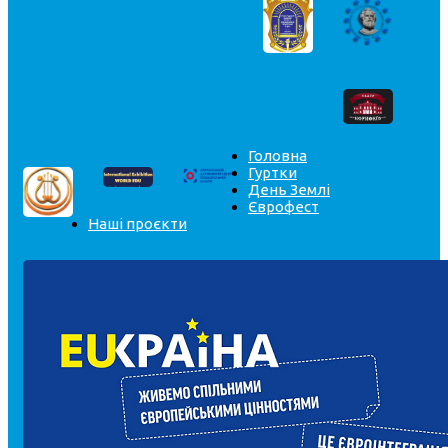
Головна
Гуртки
День Землі
Єврофест
Наші проєкти