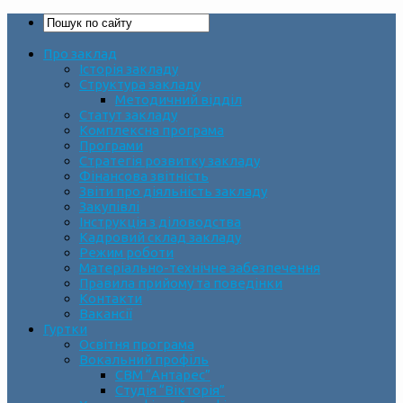
Про заклад
Історія закладу
Структура закладу
Методичний відділ
Статут закладу
Комплексна програма
Програми
Стратегія розвитку закладу
Фінансова звітність
Звіти про діяльність закладу
Закупівлі
Інструкція з діловодства
Кадровий склад закладу
Режим роботи
Матеріально-технічне забезпечення
Правила прийому та поведінки
Контакти
Вакансії
Гуртки
Освітня програма
Вокальний профіль
СВМ “Антарес”
Студія “Вікторія”