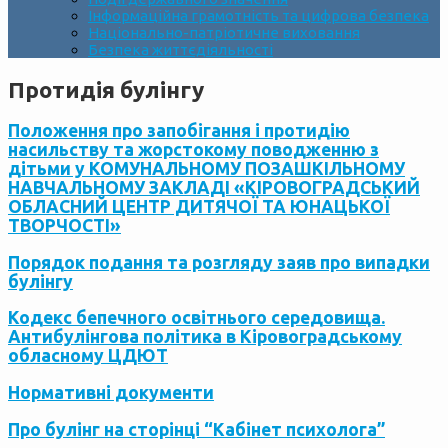
Інформаційна грамотність та цифрова безпека
Національно-патріотичне виховання
Безпека життєдіяльності
Протидія булінгу
Положення про запобігання і протидію
насильству та жорстокому поводженню з
дітьми у КОМУНАЛЬНОМУ ПОЗАШКІЛЬНОМУ
НАВЧАЛЬНОМУ ЗАКЛАДІ «КІРОВОГРАДСЬКИЙ
ОБЛАСНИЙ ЦЕНТР ДИТЯЧОЇ ТА ЮНАЦЬКОЇ
ТВОРЧОСТІ»
Порядок подання та розгляду заяв про випадки
булінгу
Кодекс бепечного освітнього середовища.
Антибулінгова політика в Кіровоградському
обласному ЦДЮТ
Нормативні документи
Про булінг на сторінці “Кабінет психолога”