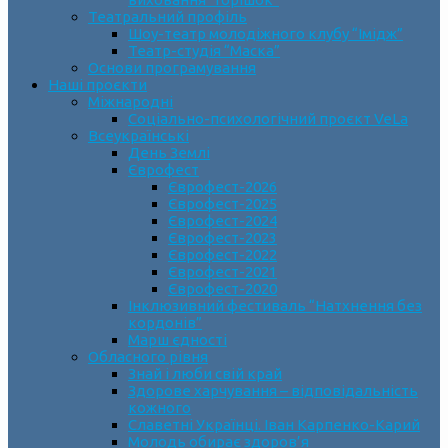
Театральний профіль
Шоу-театр молодіжного клубу “Імідж”
Театр-студія “Маска”
Основи програмування
Наші проєкти
Міжнародні
Соціально-психологічний проєкт VeLa
Всеукраїнські
День Землі
Єврофест
Єврофест-2026
Єврофест-2025
Єврофест-2024
Єврофест-2023
Єврофест-2022
Єврофест-2021
Єврофест-2020
Інклюзивний фестиваль “Натхнення без
кордонів”
Марш єдності
Обласного рівня
Знай і люби свій край
Здорове харчування – відповідальність
кожного
Славетні Українці. Іван Карпенко-Карий
Молодь обирає здоров’я