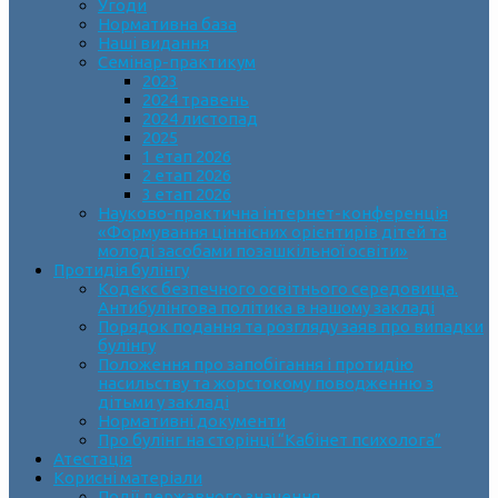
Угоди
Нормативна база
Наші видання
Семінар-практикум
2023
2024 травень
2024 листопад
2025
1 етап 2026
2 етап 2026
3 етап 2026
Науково-практична інтернет-конференція
«Формування ціннісних орієнтирів дітей та
молоді засобами позашкільної освіти»
Протидія булінгу
Кодекс безпечного освітнього середовища.
Антибулінгова політика в нашому закладі
Порядок подання та розгляду заяв про випадки
булінгу
Положення про запобігання і протидію
насильству та жорстокому поводженню з
дітьми у закладі
Нормативні документи
Про булінг на сторінці “Кабінет психолога”
Атестація
Корисні матеріали
Події державного значення