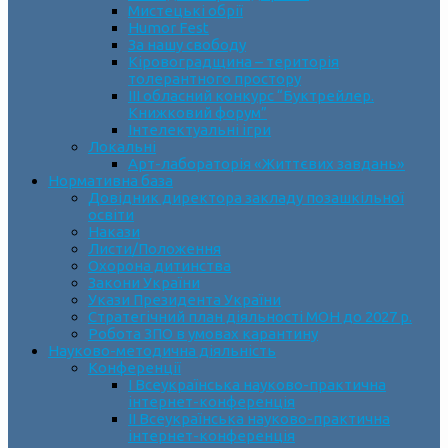
Мистецькі обрії
Humor Fest
За нашу свободу
Кіровоградщина – територія
толерантного простору
ІII обласний конкурс “Буктрейлер.
Книжковий форум”
Інтелектуальні ігри
Локальні
Арт-лабораторія «Життєвих завдань»
Нормативна база
Довідник директора закладу позашкільної
освіти
Накази
Листи/Положення
Охорона дитинства
Закони України
Укази Президента України
Стратегічний план діяльності МОН до 2027 р.
Робота ЗПО в умовах карантину
Науково-методична діяльність
Конференції
І Всеукраїнська науково-практична
інтернет-конференція
ІІ Всеукраїнська науково-практична
інтернет-конференція