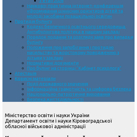
3 етап 2026
Науково-практична інтернет-конференція
«Формування ціннісних орієнтирів дітей та
молоді засобами позашкільної освіти»
Протидія булінгу
Кодекс безпечного освітнього середовища.
Антибулінгова політика в нашому закладі
Порядок подання та розгляду заяв про випадки
булінгу
Положення про запобігання і протидію
насильству та жорстокому поводженню з
дітьми у закладі
Нормативні документи
Про булінг на сторінці “Кабінет психолога”
Атестація
Корисні матеріали
Події державного значення
Інформаційна грамотність та цифрова безпека
Національно-патріотичне виховання
Безпека життєдіяльності
Міністерство освіти і науки України
Департамент освіти і науки Кіровоградської
обласної військової адміністрації