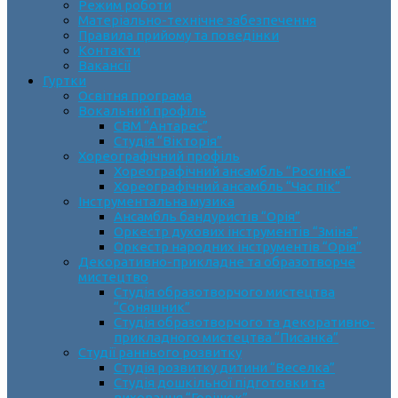
Режим роботи
Матеріально-технічне забезпечення
Правила прийому та поведінки
Контакти
Вакансії
Гуртки
Освітня програма
Вокальний профіль
СВМ “Антарес”
Студія “Вікторія”
Хореографічний профіль
Хореографічний ансамбль “Росинка”
Хореографічний ансамбль “Час пік”
Інструментальна музика
Ансамбль бандуристів “Орія”
Оркестр духових інструментів “Зміна”
Оркестр народних інструментів “Орія”
Декоративно-прикладне та образотворче
мистецтво
Cтудія образотворчого мистецтва
“Соняшник”
Студія образотворчого та декоративно-
прикладного мистецтва “Писанка”
Студії раннього розвитку
Студія розвитку дитини “Веселка”
Студія дошкільної підготовки та
виховання “Горішок”