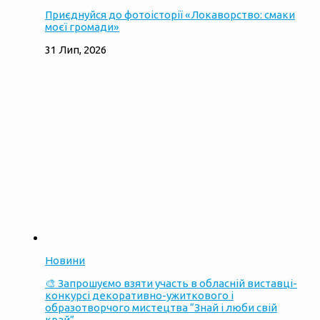
Приєднуйся до фотоісторії «Локаворство: смаки
моєї громади»
31 Лип, 2026
Новини
🎨 Запрошуємо взяти участь в обласній виставці-
конкурсі декоративно-ужиткового і
образотворчого мистецтва “Знай і люби свій
край”