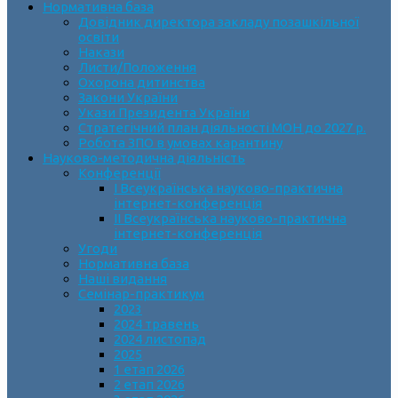
Нормативна база
Довідник директора закладу позашкільної
освіти
Накази
Листи/Положення
Охорона дитинства
Закони України
Укази Президента України
Стратегічний план діяльності МОН до 2027 р.
Робота ЗПО в умовах карантину
Науково-методична діяльність
Конференції
І Всеукраїнська науково-практична
інтернет-конференція
ІІ Всеукраїнська науково-практична
інтернет-конференція
Угоди
Нормативна база
Наші видання
Семінар-практикум
2023
2024 травень
2024 листопад
2025
1 етап 2026
2 етап 2026