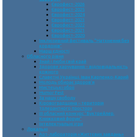
Єврофест-2026
Єврофест-2025
Єврофест-2024
Єврофест-2023
Єврофест-2022
Єврофест-2021
Єврофест-2020
Інклюзивний фестиваль “Натхнення без
кордонів”
Марш єдності
Обласного рівня
Знай і люби свій край
Здорове харчування – відповідальність
кожного
Славетні Українці. Іван Карпенко-Карий
Молодь обирає здоров’я
Мистецькі обрії
Humor Fest
За нашу свободу
Кіровоградщина – територія
толерантного простору
ІII обласний конкурс “Буктрейлер.
Книжковий форум”
Інтелектуальні ігри
Локальні
Арт-лабораторія «Життєвих завдань»