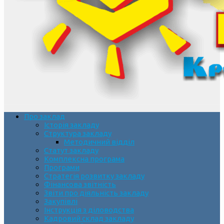
Про заклад
Історія закладу
Структура закладу
Методичний відділ
Статут закладу
Комплексна програма
Програми
Стратегія розвитку закладу
Фінансова звітність
Звіти про діяльність закладу
Закупівлі
Інструкція з діловодства
Кадровий склад закладу