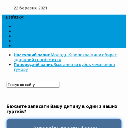
22 Березня, 2021
На зв'язку:
Наступний запис
Молодь Кіровогращини обирає
здоровий спосіб життя
Попередній запис
Змагання за кубок чемпіонів з
гумору
Бажаєте записати Вашу дитину в один з наших
гуртків?