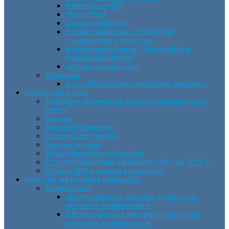
Мистецькі обрії
Humor Fest
За нашу свободу
Кіровоградщина – територія
толерантного простору
ІII обласний конкурс “Буктрейлер.
Книжковий форум”
Інтелектуальні ігри
Локальні
Арт-лабораторія «Життєвих завдань»
Нормативна база
Довідник директора закладу позашкільної
освіти
Накази
Листи/Положення
Охорона дитинства
Закони України
Укази Президента України
Стратегічний план діяльності МОН до 2027 р.
Робота ЗПО в умовах карантину
Науково-методична діяльність
Конференції
І Всеукраїнська науково-практична
інтернет-конференція
ІІ Всеукраїнська науково-практична
інтернет-конференція