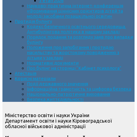
3 етап 2026
Науково-практична інтернет-конференція
«Формування ціннісних орієнтирів дітей та
молоді засобами позашкільної освіти»
Протидія булінгу
Кодекс безпечного освітнього середовища.
Антибулінгова політика в нашому закладі
Порядок подання та розгляду заяв про випадки
булінгу
Положення про запобігання і протидію
насильству та жорстокому поводженню з
дітьми у закладі
Нормативні документи
Про булінг на сторінці “Кабінет психолога”
Атестація
Корисні матеріали
Події державного значення
Інформаційна грамотність та цифрова безпека
Національно-патріотичне виховання
Безпека життєдіяльності
Міністерство освіти і науки України
Департамент освіти і науки Кіровоградської
обласної військової адміністрації