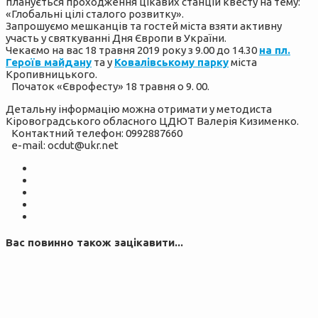
планується проходження цікавих станцій квесту на тему:
«Глобальні цілі сталого розвитку».
Запрошуємо мешканців та гостей міста взяти активну
участь у святкуванні Дня Європи в України.
Чекаємо на вас 18 травня 2019 року з 9.00 до 14.30
на пл.
Героїв майдану
та у
Ковалівському парку
міста
Кропивницького.
Початок «Єврофесту» 18 травня о 9. 00.
Детальну інформацію можна отримати у методиста
Кіровоградського обласного ЦДЮТ Валерія Кизименко.
Контактний телефон: 0992887660
e-mail: ocdut@ukr.net
Вас повинно також зацікавити...