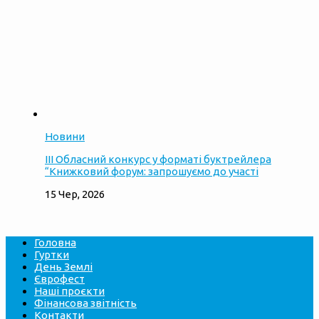
Новини
ІІІ Обласний конкурс у форматі буктрейлера
“Книжковий форум: запрошуємо до участі
15 Чер, 2026
Головна
Гуртки
День Землі
Єврофест
Наші проєкти
Фінансова звітність
Контакти