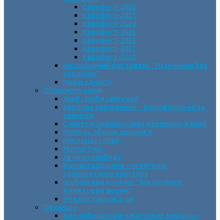
Єврофест-2026
Єврофест-2025
Єврофест-2024
Єврофест-2023
Єврофест-2022
Єврофест-2021
Єврофест-2020
Інклюзивний фестиваль “Натхнення без
кордонів”
Марш єдності
Обласного рівня
Знай і люби свій край
Здорове харчування – відповідальність
кожного
Славетні Українці. Іван Карпенко-Карий
Молодь обирає здоров’я
Мистецькі обрії
Humor Fest
За нашу свободу
Кіровоградщина – територія
толерантного простору
ІII обласний конкурс “Буктрейлер.
Книжковий форум”
Інтелектуальні ігри
Локальні
Арт-лабораторія «Життєвих завдань»