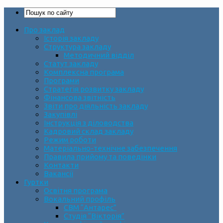
Про заклад
Історія закладу
Структура закладу
Методичний відділ
Статут закладу
Комплексна програма
Програми
Стратегія розвитку закладу
Фінансова звітність
Звіти про діяльність закладу
Закупівлі
Інструкція з діловодства
Кадровий склад закладу
Режим роботи
Матеріально-технічне забезпечення
Правила прийому та поведінки
Контакти
Вакансії
Гуртки
Освітня програма
Вокальний профіль
СВМ “Антарес”
Студія “Вікторія”