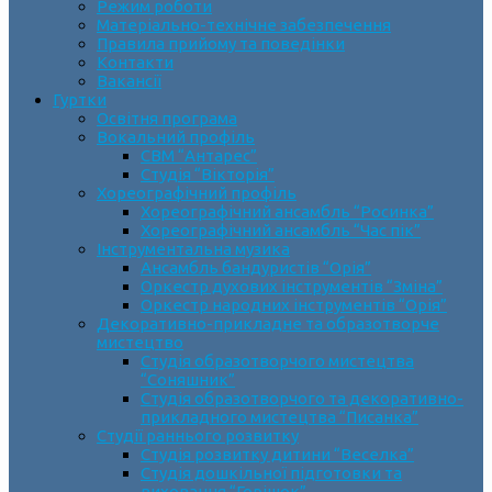
Режим роботи
Матеріально-технічне забезпечення
Правила прийому та поведінки
Контакти
Вакансії
Гуртки
Освітня програма
Вокальний профіль
СВМ “Антарес”
Студія “Вікторія”
Хореографічний профіль
Хореографічний ансамбль “Росинка”
Хореографічний ансамбль “Час пік”
Інструментальна музика
Ансамбль бандуристів “Орія”
Оркестр духових інструментів “Зміна”
Оркестр народних інструментів “Орія”
Декоративно-прикладне та образотворче
мистецтво
Cтудія образотворчого мистецтва
“Соняшник”
Студія образотворчого та декоративно-
прикладного мистецтва “Писанка”
Студії раннього розвитку
Студія розвитку дитини “Веселка”
Студія дошкільної підготовки та
виховання “Горішок”