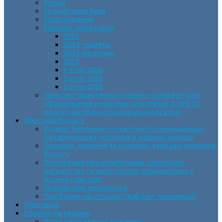
Угоди
Нормативна база
Наші видання
Семінар-практикум
2023
2024 травень
2024 листопад
2025
1 етап 2026
2 етап 2026
3 етап 2026
Науково-практична інтернет-конференція
«Формування ціннісних орієнтирів дітей та
молоді засобами позашкільної освіти»
Протидія булінгу
Кодекс безпечного освітнього середовища.
Антибулінгова політика в нашому закладі
Порядок подання та розгляду заяв про випадки
булінгу
Положення про запобігання і протидію
насильству та жорстокому поводженню з
дітьми у закладі
Нормативні документи
Про булінг на сторінці “Кабінет психолога”
Атестація
Корисні матеріали
Події державного значення