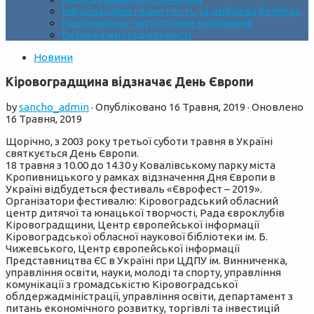
Інформаційна грамотність та цифрова безпека
Національно-патріотичне виховання
Безпека життєдіяльності
Новини
Кіровоградщина відзначає День Європи
by
sancho_admin
· Опубліковано
16 Травня, 2019
· Оновлено
16 Травня, 2019
Щорічно, з 2003 року третьої суботи травня в Україні
святкується День Європи.
18 травня з 10.00 до 14.30 у Ковалівському парку міста
Кропивницького у рамках відзначення Дня Європи в
Україні відбудеться фестиваль «Єврофест – 2019».
Організатори фестивалю: Кіровоградський обласний
центр дитячої та юнацької творчості, Рада євроклубів
Кіровоградщини, Центр європейської інформації
Кіровоградської обласної наукової бібліотеки ім. Б.
Чижевського, Центр європейської інформації
Представництва ЄС в Україні при ЦДПУ ім. Винниченка,
управління освіти, науки, молоді та спорту, управління
комунікації з громадськістю Кіровоградської
облдержадміністрації, управління освіти, департамент з
питань економічного розвитку, торгівлі та інвестицій