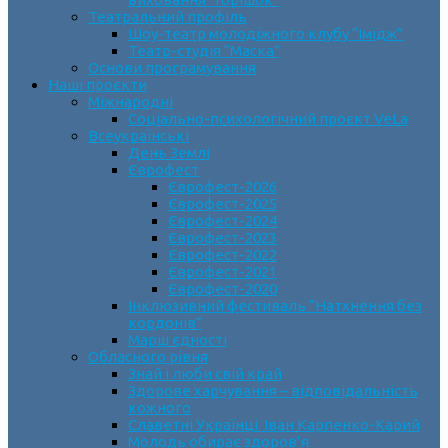
Театральний профіль
Шоу-театр молодіжного клубу “Імідж”
Театр-студія “Маска”
Основи програмування
Наші проєкти
Міжнародні
Соціально-психологічний проєкт VeLa
Всеукраїнські
День Землі
Єврофест
Єврофест-2026
Єврофест-2025
Єврофест-2024
Єврофест-2023
Єврофест-2022
Єврофест-2021
Єврофест-2020
Інклюзивний фестиваль “Натхнення без
кордонів”
Марш єдності
Обласного рівня
Знай і люби свій край
Здорове харчування – відповідальність
кожного
Славетні Українці. Іван Карпенко-Карий
Молодь обирає здоров’я