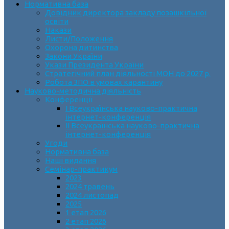
Нормативна база
Довідник директора закладу позашкільної
освіти
Накази
Листи/Положення
Охорона дитинства
Закони України
Укази Президента України
Стратегічний план діяльності МОН до 2027 р.
Робота ЗПО в умовах карантину
Науково-методична діяльність
Конференції
І Всеукраїнська науково-практична
інтернет-конференція
ІІ Всеукраїнська науково-практична
інтернет-конференція
Угоди
Нормативна база
Наші видання
Семінар-практикум
2023
2024 травень
2024 листопад
2025
1 етап 2026
2 етап 2026