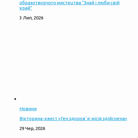
образотворчого мистецтва “Знай і люби свій
край”
3 Лип, 2026
Новини
Вікторина-квест «Ген здоровʼя: місія здійснена»
29 Чер, 2026