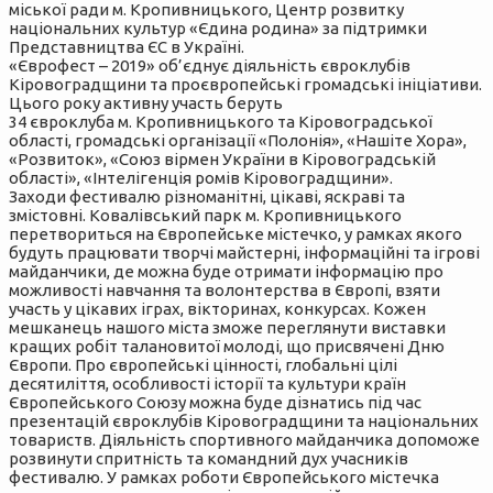
міської ради м. Кропивницького, Центр розвитку
національних культур «Єдина родина» за підтримки
Представництва ЄС в Україні.
«Єврофест – 2019» об’єднує діяльність євроклубів
Кіровоградщини та проєвропейські громадські ініціативи.
Цього року активну участь беруть
34 євроклуба м. Кропивницького та Кіровоградської
області, громадські організації «Полонія», «Нашіте Хора»,
«Розвиток», «Союз вірмен України в Кіровоградській
області», «Інтелігенція ромів Кіровоградщини».
Заходи фестивалю різноманітні, цікаві, яскраві та
змістовні. Ковалівський парк м. Кропивницького
перетвориться на Європейське містечко, у рамках якого
будуть працювати творчі майстерні, інформаційні та ігрові
майданчики, де можна буде отримати інформацію про
можливості навчання та волонтерства в Європі, взяти
участь у цікавих іграх, вікторинах, конкурсах. Кожен
мешканець нашого міста зможе переглянути виставки
кращих робіт талановитої молоді, що присвячені Дню
Європи. Про європейські цінності, глобальні цілі
десятиліття, особливості історії та культури країн
Європейського Союзу можна буде дізнатись під час
презентацій євроклубів Кіровоградщини та національних
товариств. Діяльність спортивного майданчика допоможе
розвинути спритність та командний дух учасників
фестивалю. У рамках роботи Європейського містечка