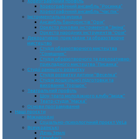
Хореографічний профіль
Хореографічний ансамбль “Росинка”
Хореографічний ансамбль “Час пік”
Інструментальна музика
Ансамбль бандуристів “Орія”
Оркестр духових інструментів “Зміна”
Оркестр народних інструментів “Орія”
Декоративно-прикладне та образотворче
мистецтво
Cтудія образотворчого мистецтва
“Соняшник”
Студія образотворчого та декоративно-
прикладного мистецтва “Писанка”
Студії раннього розвитку
Студія розвитку дитини “Веселка”
Студія дошкільної підготовки та
виховання “Горішок”
Театральний профіль
Шоу-театр молодіжного клубу “Імідж”
Театр-студія “Маска”
Основи програмування
Наші проєкти
Міжнародні
Соціально-психологічний проєкт VeLa
Всеукраїнські
День Землі
Єврофест