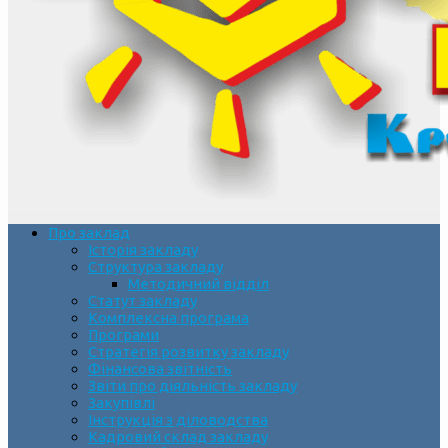
Про заклад
Історія закладу
Структура закладу
Методичний відділ
Статут закладу
Комплексна програма
Програми
Стратегія розвитку закладу
Фінансова звітність
Звіти про діяльність закладу
Закупівлі
Інструкція з діловодства
Кадровий склад закладу