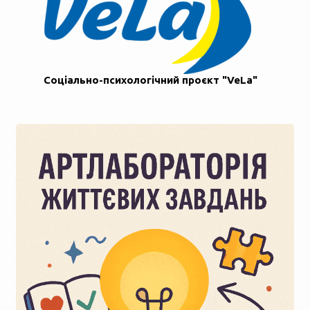
Соціально-психологічний проєкт "VeLa"