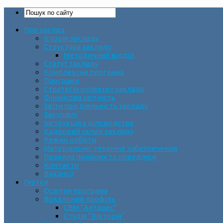
Про заклад
Історія закладу
Структура закладу
Методичний відділ
Статут закладу
Комплексна програма
Програми
Стратегія розвитку закладу
Фінансова звітність
Звіти про діяльність закладу
Закупівлі
Інструкція з діловодства
Кадровий склад закладу
Режим роботи
Матеріально-технічне забезпечення
Правила прийому та поведінки
Контакти
Вакансії
Гуртки
Освітня програма
Вокальний профіль
СВМ “Антарес”
Студія “Вікторія”