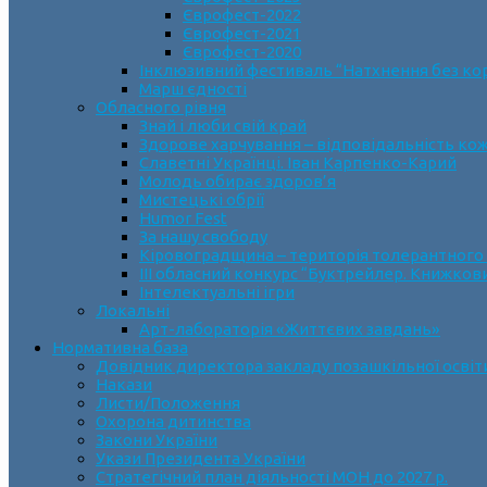
Єврофест-2022
Єврофест-2021
Єврофест-2020
Інклюзивний фестиваль “Натхнення без ко
Марш єдності
Обласного рівня
Знай і люби свій край
Здорове харчування – відповідальність ко
Славетні Українці. Іван Карпенко-Карий
Молодь обирає здоров’я
Мистецькі обрії
Humor Fest
За нашу свободу
Кіровоградщина – територія толерантного
ІII обласний конкурс “Буктрейлер. Книжков
Інтелектуальні ігри
Локальні
Арт-лабораторія «Життєвих завдань»
Нормативна база
Довідник директора закладу позашкільної освіт
Накази
Листи/Положення
Охорона дитинства
Закони України
Укази Президента України
Стратегічний план діяльності МОН до 2027 р.