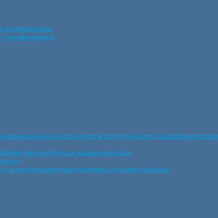
ет-конференція
нет-конференція
ання ціннісних орієнтирів дітей та молоді засобами позашк
булінгова політика в нашому закладі
улінгу
у та жорстокому поводженню з дітьми у закладі