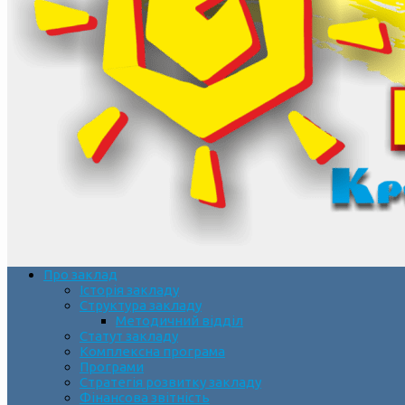
Про заклад
Історія закладу
Структура закладу
Методичний відділ
Статут закладу
Комплексна програма
Програми
Стратегія розвитку закладу
Фінансова звітність