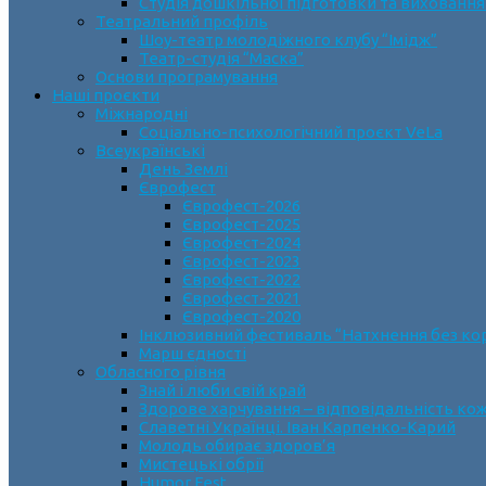
Студія дошкільної підготовки та виховання
Театральний профіль
Шоу-театр молодіжного клубу “Імідж”
Театр-студія “Маска”
Основи програмування
Наші проєкти
Міжнародні
Соціально-психологічний проєкт VeLa
Всеукраїнські
День Землі
Єврофест
Єврофест-2026
Єврофест-2025
Єврофест-2024
Єврофест-2023
Єврофест-2022
Єврофест-2021
Єврофест-2020
Інклюзивний фестиваль “Натхнення без ко
Марш єдності
Обласного рівня
Знай і люби свій край
Здорове харчування – відповідальність ко
Славетні Українці. Іван Карпенко-Карий
Молодь обирає здоров’я
Мистецькі обрії
Humor Fest