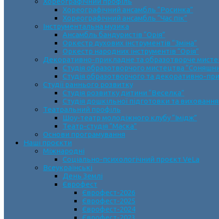
Хореографічний профіль
Хореографічний ансамбль “Росинка”
Хореографічний ансамбль “Час пік”
Інструментальна музика
Ансамбль бандуристів “Орія”
Оркестр духових інструментів “Зміна”
Оркестр народних інструментів “Орія”
Декоративно-прикладне та образотворче мист
Cтудія образотворчого мистецтва “Соняшн
Студія образотворчого та декоративно-пр
Студії раннього розвитку
Студія розвитку дитини “Веселка”
Студія дошкільної підготовки та виховання
Театральний профіль
Шоу-театр молодіжного клубу “Імідж”
Театр-студія “Маска”
Основи програмування
Наші проєкти
Міжнародні
Соціально-психологічний проєкт VeLa
Всеукраїнські
День Землі
Єврофест
Єврофест-2026
Єврофест-2025
Єврофест-2024
Єврофест-2023