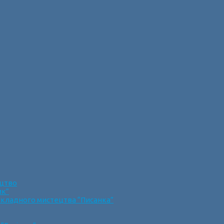
ецтво
ик”
икладного мистецтва “Писанка”