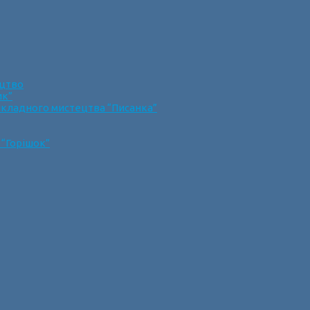
ецтво
ик”
икладного мистецтва “Писанка”
 “Горішок”