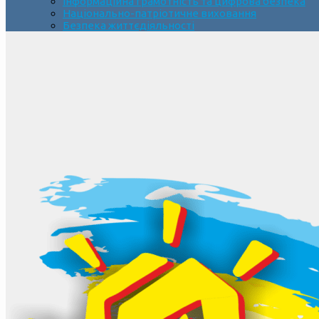
Інформаційна грамотність та цифрова безпека
Національно-патріотичне виховання
Безпека життєдіяльності