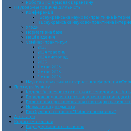
Робота ЗПО в умовах карантину
Науково-методична діяльність
Конференції
І Всеукраїнська науково-практична інтерн
ІІ Всеукраїнська науково-практична інтер
Угоди
Нормативна база
Наші видання
Семінар-практикум
2023
2024 травень
2024 листопад
2025
1 етап 2026
2 етап 2026
3 етап 2026
Науково-практична інтернет-конференція «Формув
Протидія булінгу
Кодекс безпечного освітнього середовища. Анти
Порядок подання та розгляду заяв про випадки б
Положення про запобігання і протидію насильств
Нормативні документи
Про булінг на сторінці “Кабінет психолога”
Атестація
Корисні матеріали
Події державного значення