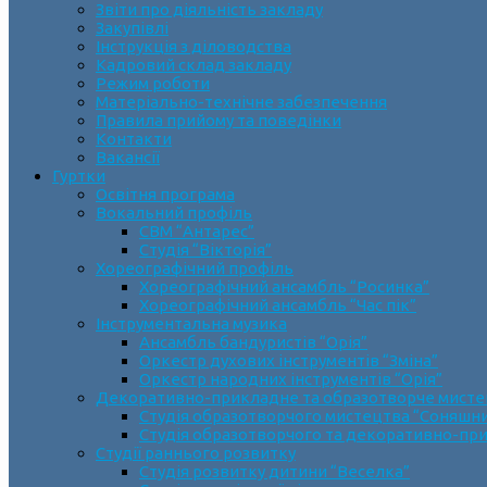
Звіти про діяльність закладу
Закупівлі
Інструкція з діловодства
Кадровий склад закладу
Режим роботи
Матеріально-технічне забезпечення
Правила прийому та поведінки
Контакти
Вакансії
Гуртки
Освітня програма
Вокальний профіль
СВМ “Антарес”
Студія “Вікторія”
Хореографічний профіль
Хореографічний ансамбль “Росинка”
Хореографічний ансамбль “Час пік”
Інструментальна музика
Ансамбль бандуристів “Орія”
Оркестр духових інструментів “Зміна”
Оркестр народних інструментів “Орія”
Декоративно-прикладне та образотворче мист
Cтудія образотворчого мистецтва “Соняшн
Студія образотворчого та декоративно-пр
Студії раннього розвитку
Студія розвитку дитини “Веселка”