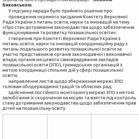
Биковською
.
У підсумку наради було прийнято рішення про:
проведення окремого засідання Комітету Верховної
Ради України з питань освіти, науки та інновацій на тему
«Про стан дотримання законодавства щодо забезпечення
функціонування та розвитку позашкільної освіти»;
створення при Комітеті Верховної Ради України з
питань освіти, науки та інновацій координаційну раду з
питань подальшого розвитку позашкільної освіти за
участю представників органів законодавчої і виконавчої
влади, органів місцевого самоврядування закладів
позашкільної освіти (ЗПО), громадських організацій з
метою координації спільних дій у сфері позашкільної
освіти;
направлення листів щодо збереження мережі ЗПО
головам облдержадміністрацій та обласних рад;
здійснення постійного моніторингу мережі ЗПО з метою
запобігання їх скорочення на місцях та взяття під контроль
стану дотримання законодавства щодо забезпечення прав
дітей на позашкільну освіту.