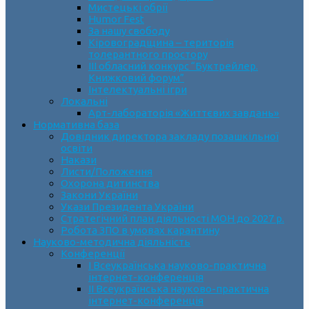
Мистецькі обрії
Humor Fest
За нашу свободу
Кіровоградщина – територія
толерантного простору
ІII обласний конкурс “Буктрейлер.
Книжковий форум”
Інтелектуальні ігри
Локальні
Арт-лабораторія «Життєвих завдань»
Нормативна база
Довідник директора закладу позашкільної
освіти
Накази
Листи/Положення
Охорона дитинства
Закони України
Укази Президента України
Стратегічний план діяльності МОН до 2027 р.
Робота ЗПО в умовах карантину
Науково-методична діяльність
Конференції
І Всеукраїнська науково-практична
інтернет-конференція
ІІ Всеукраїнська науково-практична
інтернет-конференція