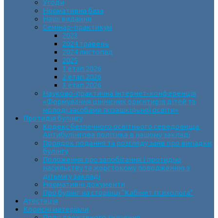
Угоди
Нормативна база
Наші видання
Семінар-практикум
2023
2024 травень
2024 листопад
2025
1 етап 2026
2 етап 2026
3 етап 2026
Науково-практична інтернет-конференція
«Формування ціннісних орієнтирів дітей та
молоді засобами позашкільної освіти»
Протидія булінгу
Кодекс безпечного освітнього середовища.
Антибулінгова політика в нашому закладі
Порядок подання та розгляду заяв про випадки
булінгу
Положення про запобігання і протидію
насильству та жорстокому поводженню з
дітьми у закладі
Нормативні документи
Про булінг на сторінці “Кабінет психолога”
Атестація
Корисні матеріали
Події державного значення