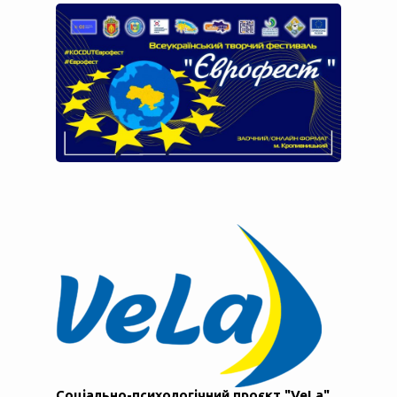
Соціально-психологічний проєкт "VeLa"