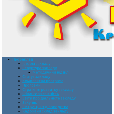
Про заклад
Історія закладу
Структура закладу
Методичний відділ
Статут закладу
Комплексна програма
Програми
Стратегія розвитку закладу
Фінансова звітність
Звіти про діяльність закладу
Закупівлі
Інструкція з діловодства
Кадровий склад закладу