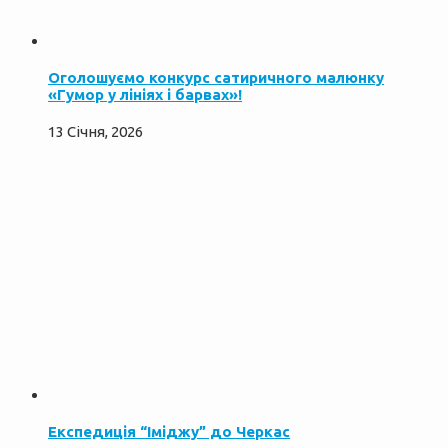
Оголошуємо конкурс сатиричного малюнку
«Гумор у лініях і барвах»!
13 Січня, 2026
Експедиція “Іміджу” до Черкас