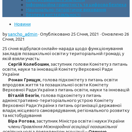
Інформаційна грамотність та цифрова безпека
Національно-патріотичне виховання
Безпека життєдіяльності
Новини
by
sancho_admin
· Опубліковано
25 Січня, 2021
· Оновлено
26
Січня, 2021
25 січня відбулася онлайн-нарада щодо функціонування
закладів позашкільної освіти у територіальній громаді, у
якій взяли участь:
Сергій Колебошин
, заступник голови Комітету з питань
освіти, науки та інновацій Комітету Верховної Ради
України
Роман Грищук
, голова підкомітету з питань освіти
впродовж життя та позашкільної освіти Комітету
Верховної Ради України з питань освіти, науки та інновацій
Віталій Безгін
, голова підкомітету з питань
адміністративно-територіального устрою Комітету
Верховної Ради України з питань організації державної
влади, місцевого самоврядування, регіонального розвитку
та містобудування
Віра Рогова
, заступник Міністра освіти і науки України
ч
лени Правління Міжнародної асоціації позашкільної
освіти
на чолі з президентом асоціації –
Оленою