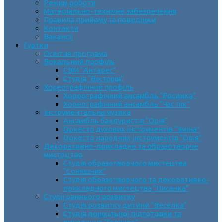
Режим роботи
Матеріально-технічне забезпечення
Правила прийому та поведінки
Контакти
Вакансії
Гуртки
Освітня програма
Вокальний профіль
СВМ “Антарес”
Студія “Вікторія”
Хореографічний профіль
Хореографічний ансамбль “Росинка”
Хореографічний ансамбль “Час пік”
Інструментальна музика
Ансамбль бандуристів “Орія”
Оркестр духових інструментів “Зміна”
Оркестр народних інструментів “Орія”
Декоративно-прикладне та образотворче
мистецтво
Cтудія образотворчого мистецтва
“Соняшник”
Студія образотворчого та декоративно-
прикладного мистецтва “Писанка”
Студії раннього розвитку
Студія розвитку дитини “Веселка”
Студія дошкільної підготовки та
виховання “Горішок”