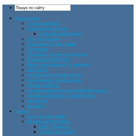
Про заклад
Історія закладу
Структура закладу
Методичний відділ
Статут закладу
Комплексна програма
Програми
Стратегія розвитку закладу
Фінансова звітність
Звіти про діяльність закладу
Закупівлі
Інструкція з діловодства
Кадровий склад закладу
Режим роботи
Матеріально-технічне забезпечення
Правила прийому та поведінки
Контакти
Вакансії
Гуртки
Освітня програма
Вокальний профіль
СВМ “Антарес”
Студія “Вікторія”