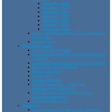
Єврофест-2026
Єврофест-2025
Єврофест-2024
Єврофест-2023
Єврофест-2022
Єврофест-2021
Єврофест-2020
Інклюзивний фестиваль “Натхнення без
кордонів”
Марш єдності
Обласного рівня
Знай і люби свій край
Здорове харчування – відповідальність
кожного
Славетні Українці. Іван Карпенко-Карий
Молодь обирає здоров’я
Мистецькі обрії
Humor Fest
За нашу свободу
Кіровоградщина – територія
толерантного простору
ІII обласний конкурс “Буктрейлер.
Книжковий форум”
Інтелектуальні ігри
Локальні
Арт-лабораторія «Життєвих завдань»