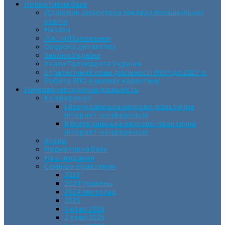
Нормативна база
Довідник директора закладу позашкільної
освіти
Накази
Листи/Положення
Охорона дитинства
Закони України
Укази Президента України
Стратегічний план діяльності МОН до 2027 р.
Робота ЗПО в умовах карантину
Науково-методична діяльність
Конференції
І Всеукраїнська науково-практична
інтернет-конференція
ІІ Всеукраїнська науково-практична
інтернет-конференція
Угоди
Нормативна база
Наші видання
Семінар-практикум
2023
2024 травень
2024 листопад
2025
1 етап 2026
2 етап 2026