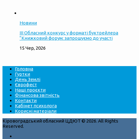
Новини
ІІІ Обласний конкурс у форматі буктрейлера
“Книжковий форум: запрошуємо до участі
15 Чер, 2026
Головна
Гуртки
День Землі
Єврофест
Наші проєкти
Фінансова звітність
Контакти
Кабінет психолога
Корисні матеріали
Кіровоградський обласний ЦДЮТ © 2026. All Rights
Reserved.