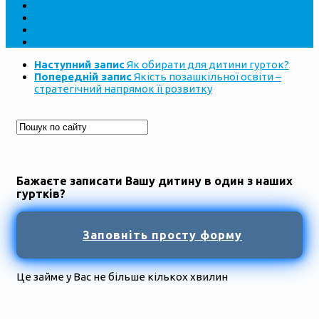
Наступний запис
Як обирати для дитини гурток?
Попередній запис
Якість позашкільної освіти –
стратегічний напрямок її розвитку
Бажаєте записати Вашу дитину в один з наших
гуртків?
Заповніть просту форму
Це займе у Вас не більше кількох хвилин