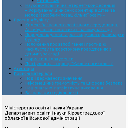
3 етап 2026
Науково-практична інтернет-конференція
«Формування ціннісних орієнтирів дітей та
молоді засобами позашкільної освіти»
Протидія булінгу
Кодекс безпечного освітнього середовища.
Антибулінгова політика в нашому закладі
Порядок подання та розгляду заяв про випадки
булінгу
Положення про запобігання і протидію
насильству та жорстокому поводженню з
дітьми у закладі
Нормативні документи
Про булінг на сторінці “Кабінет психолога”
Атестація
Корисні матеріали
Події державного значення
Інформаційна грамотність та цифрова безпека
Національно-патріотичне виховання
Безпека життєдіяльності
Міністерство освіти і науки України
Департамент освіти і науки Кіровоградської
обласної військової адміністрації