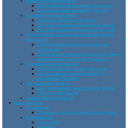
Хореографічний профіль
Хореографічний ансамбль “Росинка”
Хореографічний ансамбль “Час пік”
Інструментальна музика
Ансамбль бандуристів “Орія”
Оркестр духових інструментів “Зміна”
Оркестр народних інструментів “Орія”
Декоративно-прикладне та образотворче
мистецтво
Cтудія образотворчого мистецтва
“Соняшник”
Студія образотворчого та декоративно-
прикладного мистецтва “Писанка”
Студії раннього розвитку
Студія розвитку дитини “Веселка”
Студія дошкільної підготовки та
виховання “Горішок”
Театральний профіль
Шоу-театр молодіжного клубу “Імідж”
Театр-студія “Маска”
Основи програмування
Наші проєкти
Міжнародні
Соціально-психологічний проєкт VeLa
Всеукраїнські
День Землі
Єврофест