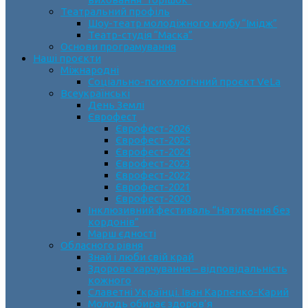
Театральний профіль
Шоу-театр молодіжного клубу “Імідж”
Театр-студія “Маска”
Основи програмування
Наші проєкти
Міжнародні
Соціально-психологічний проєкт VeLa
Всеукраїнські
День Землі
Єврофест
Єврофест-2026
Єврофест-2025
Єврофест-2024
Єврофест-2023
Єврофест-2022
Єврофест-2021
Єврофест-2020
Інклюзивний фестиваль “Натхнення без
кордонів”
Марш єдності
Обласного рівня
Знай і люби свій край
Здорове харчування – відповідальність
кожного
Славетні Українці. Іван Карпенко-Карий
Молодь обирає здоров’я